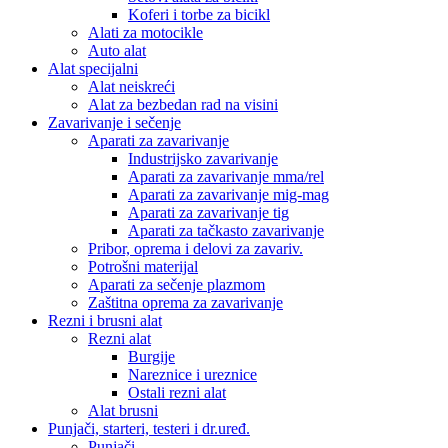
Koferi i torbe za bicikl
Alati za motocikle
Auto alat
Alat specijalni
Alat neiskreći
Alat za bezbedan rad na visini
Zavarivanje i sečenje
Aparati za zavarivanje
Industrijsko zavarivanje
Aparati za zavarivanje mma/rel
Aparati za zavarivanje mig-mag
Aparati za zavarivanje tig
Aparati za tačkasto zavarivanje
Pribor, oprema i delovi za zavariv.
Potrošni materijal
Aparati za sečenje plazmom
Zaštitna oprema za zavarivanje
Rezni i brusni alat
Rezni alat
Burgije
Nareznice i ureznice
Ostali rezni alat
Alat brusni
Punjači, starteri, testeri i dr.uređ.
Punjači