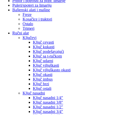
Pribor i potrošni za popr. limarije
Puleri/spoteri za limariju
Baštenski alati i mašine
Freze
Kosačice i traktori
Ostalo
Trimeri
Ručni alat
Ključevi
Ključ cevasti
Ključ kukasti
Ključ podešavajući
Ključ sa t-ručkom
Ključ udarni
Ključ viljuškasti
Ključ viljuškasto okasti
Ključ okasti
Ključ imbus
Ključ brzi
Ključ ostali
Ključ nasadni
Ključ nasadni 1/4″
Ključ nasadni 3/8″
Ključ nasadni 1/2″
Ključ nasadni 3/4″