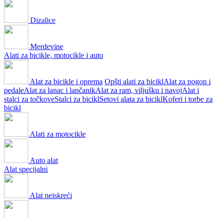
Dizalice
Merdevine
Alati za bicikle, motocikle i auto
Alat za bicikle i oprema
Opšti alati za bicikl
Alat za pogon i
pedale
Alat za lanac i lančanik
Alat za ram, viljušku i navoj
Alat i
stalci za točkove
Stalci za bicikl
Setovi alata za bicikl
Koferi i torbe za
bicikl
Alati za motocikle
Auto alat
Alat specijalni
Alat neiskreći