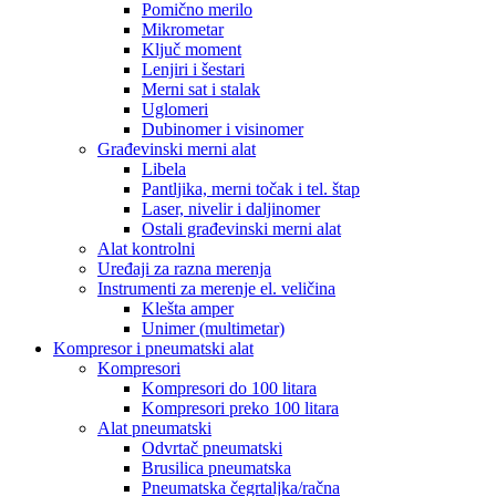
Pomično merilo
Mikrometar
Ključ moment
Lenjiri i šestari
Merni sat i stalak
Uglomeri
Dubinomer i visinomer
Građevinski merni alat
Libela
Pantljika, merni točak i tel. štap
Laser, nivelir i daljinomer
Ostali građevinski merni alat
Alat kontrolni
Uređaji za razna merenja
Instrumenti za merenje el. veličina
Klešta amper
Unimer (multimetar)
Kompresor i pneumatski alat
Kompresori
Kompresori do 100 litara
Kompresori preko 100 litara
Alat pneumatski
Odvrtač pneumatski
Brusilica pneumatska
Pneumatska čegrtaljka/račna