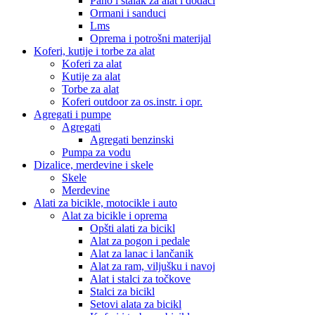
Pano i stalak za alat i dodaci
Ormani i sanduci
Lms
Oprema i potrošni materijal
Koferi, kutije i torbe za alat
Koferi za alat
Kutije za alat
Torbe za alat
Koferi outdoor za os.instr. i opr.
Agregati i pumpe
Agregati
Agregati benzinski
Pumpa za vodu
Dizalice, merdevine i skele
Skele
Merdevine
Alati za bicikle, motocikle i auto
Alat za bicikle i oprema
Opšti alati za bicikl
Alat za pogon i pedale
Alat za lanac i lančanik
Alat za ram, viljušku i navoj
Alat i stalci za točkove
Stalci za bicikl
Setovi alata za bicikl