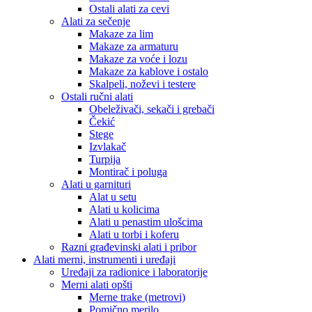
Ostali alati za cevi
Alati za sečenje
Makaze za lim
Makaze za armaturu
Makaze za voće i lozu
Makaze za kablove i ostalo
Skalpeli, noževi i testere
Ostali ručni alati
Obeleživači, sekači i grebači
Čekić
Stege
Izvlakač
Turpija
Montirač i poluga
Alati u garnituri
Alat u setu
Alati u kolicima
Alati u penastim ulošcima
Alati u torbi i koferu
Razni građevinski alati i pribor
Alati merni, instrumenti i uređaji
Uređaji za radionice i laboratorije
Merni alati opšti
Merne trake (metrovi)
Pomično merilo