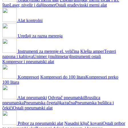
štap
Laser, nivelir i daljinomer
Ostali građevinski merni alat
Alat kontrolni
Uređaji za razna merenja
Instrumenti za merenje el. veličina
Klešta amper
Testeri
napona i kablova
Unimer (multimetar)
Instrumenti ostali
Kompresor i pneumatski alat
Kompresori
Kompresori do 100 litara
Kompresori preko
100 litara
Alat pneumatski
Odvrtač pneumatski
Brusilica
pneumatska
Pneumatska čegrtaljka/račna
Pneumatska bušilica i
čekići
Ostali pneumatski alat
Pribor za pneumatski alat
Nasadni ključ kovani
Ostali pribor