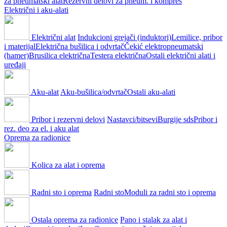
za pneumatski alat
Rezervni delovi za pneum. i kompres
Električni i aku-alati
Električni alat
Indukcioni grejači (induktori)
Lemilice, pribor
i materijal
Električna bušilica i odvrtač
Čekić elektropneumatski
(hamer)
Brusilica električna
Testera električna
Ostali električni alati i
uređaji
Aku-alat
Aku-bušilica/odvrtač
Ostali aku-alati
Pribor i rezervni delovi
Nastavci/bitsevi
Burgije sds
Pribor i
rez. deo za el. i aku alat
Oprema za radionice
Kolica za alat i oprema
Radni sto i oprema
Radni sto
Moduli za radni sto i oprema
Ostala oprema za radionice
Pano i stalak za alat i