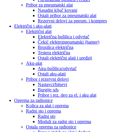
Pribor za pneumatski alat
Nasadni ključ kovani
Ostali pribor za pneumatski alat
Rezervni delovi za pneum. i kompres
Električni i aku-alati
Električni alat
Električna bušilica i odvrtač
Čekić elektropneumatski (hamer)
Brusilica električna
Testera električna
Ostali električni alati i uređaji
Aku-alat
Aku-bušilica/odvrtač
Ostali aku-alati
Pribor i rezervni delovi
Nastavci/bitsevi
Burgije sds
Pribor i rez. deo za el. i aku alat
Oprema za radionice
Kolica za alat i oprema
Radni sto i oprema
Radni sto
Moduli za radni sto i oprema
Ostala oprema za radionice