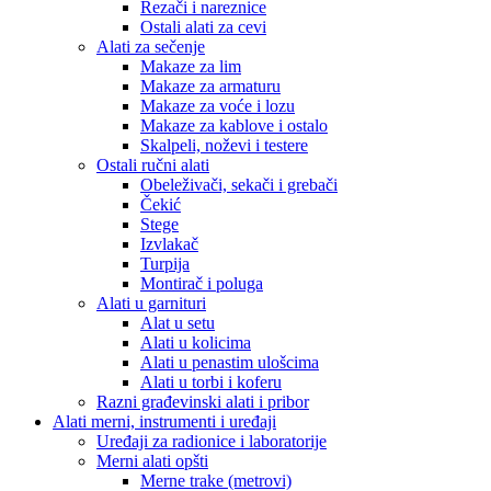
Rezači i nareznice
Ostali alati za cevi
Alati za sečenje
Makaze za lim
Makaze za armaturu
Makaze za voće i lozu
Makaze za kablove i ostalo
Skalpeli, noževi i testere
Ostali ručni alati
Obeleživači, sekači i grebači
Čekić
Stege
Izvlakač
Turpija
Montirač i poluga
Alati u garnituri
Alat u setu
Alati u kolicima
Alati u penastim ulošcima
Alati u torbi i koferu
Razni građevinski alati i pribor
Alati merni, instrumenti i uređaji
Uređaji za radionice i laboratorije
Merni alati opšti
Merne trake (metrovi)