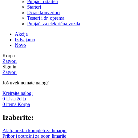
Punjači i starteri
Starteri
Dc/ac konvertori
Testeri i dr. oprema
Punjači za električna vozila
Akcija
Izdvajamo
Novo
Korpa
Zatvori
Sign in
Zatvori
Još uvek nemate nalog?
Kreirajte nalog:
0
Lista želja
0
items
Korpa
Izaberite:
Alati, uređ. i kompleti za limariju
Pribor i potrošni za popr. limarije