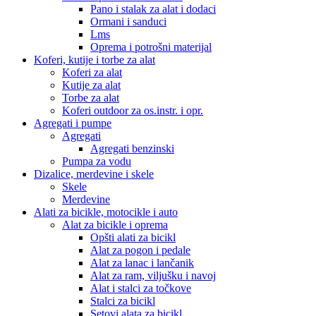
Pano i stalak za alat i dodaci
Ormani i sanduci
Lms
Oprema i potrošni materijal
Koferi, kutije i torbe za alat
Koferi za alat
Kutije za alat
Torbe za alat
Koferi outdoor za os.instr. i opr.
Agregati i pumpe
Agregati
Agregati benzinski
Pumpa za vodu
Dizalice, merdevine i skele
Skele
Merdevine
Alati za bicikle, motocikle i auto
Alat za bicikle i oprema
Opšti alati za bicikl
Alat za pogon i pedale
Alat za lanac i lančanik
Alat za ram, viljušku i navoj
Alat i stalci za točkove
Stalci za bicikl
Setovi alata za bicikl