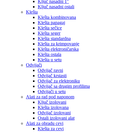
Ključ nasadni 1″
Ključ nasadni ostali
Klešta
Klešta kombinovana
Klešta papagaj
Klešta sečice
Klešta seger
Klešta standardna
Klešta za krimpovanje
Klešta elektroničarska
Klešta ostala
Klešta u setu
Odvijači
Odvijač ravni
Odvijač krstasti
Odvijač za elektroniku
Odvijač sa drugim profilima
Odvijači u setu
Alati za rad pod naponom
Ključ izolovani
Klešta izolovana
Odvijač izolovani
Ostali izolovani alat
Alati za obradu cevi
Klešta za cevi