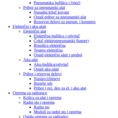
Pneumatska bušilica i čekići
Pribor za pneumatski alat
Nasadni ključ kovani
Ostali pribor za pneumatski alat
Rezervni delovi za pneum. i kompres
Električni i aku-alati
Električni alat
Električna bušilica i odvrtač
Čekić elektropneumatski (hamer)
Brusilica električna
Testera električna
Ostali električni alati i uređaji
Aku-alat
Aku-bušilica/odvrtač
Ostali aku-alati
Pribor i rezervni delovi
Nastavci/bitsevi
Burgije sds
Pribor i rez. deo za el. i aku alat
Oprema za radionice
Kolica za alat i oprema
Radni sto i oprema
Radni sto
Moduli za radni sto i oprema
Ostala oprema za radionice