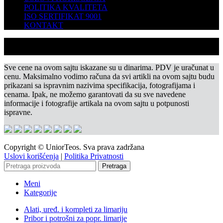
POLITIKA KVALITETA
ISO SERTIFIKAT 9001
KONTAKT
Sve cene na ovom sajtu iskazane su u dinarima. PDV je uračunat u
cenu. Maksimalno vodimo računa da svi artikli na ovom sajtu budu
prikazani sa ispravnim nazivima specifikacija, fotografijama i
cenama. Ipak, ne možemo garantovati da su sve navedene
informacije i fotografije artikala na ovom sajtu u potpunosti
ispravne.
Copyright © UniorTeos. Sva prava zadržana
Uslovi korišćenja
|
Politika Privatnosti
Pretraga
Meni
Kategorije
Alati, uređ. i kompleti za limariju
Pribor i potrošni za popr. limarije