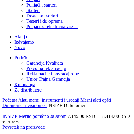
Punjači i starteri
Starteri
Dc/ac konvertori
Testeri i dr. oprema
Punjači za električna vozila
Akcija
Izdvajamo
Novo
Podrška
Garancija Kvaliteta
Pravo na reklamaciju
Reklamacije i povraćaj robe
Unior Trajna Garancija
Kompanija
Za distributere
Početna
Alati merni, instrumenti i uređaji
Merni alati opšti
Dubinomer i visinomer
INSIZE Dubinomer
INSIZE Merilo pomično sa satom
7.145,00
RSD
–
18.414,00
RSD
sa PDVom
Povratak na proizvode