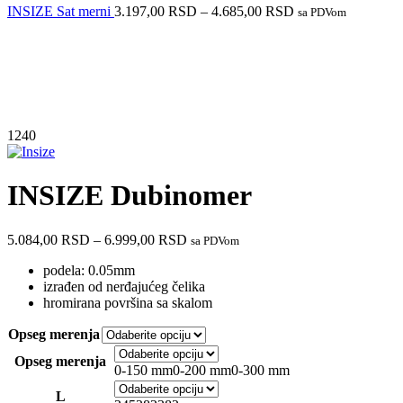
INSIZE Sat merni
3.197,00
RSD
–
4.685,00
RSD
sa PDVom
1240
INSIZE Dubinomer
5.084,00
RSD
–
6.999,00
RSD
sa PDVom
podela: 0.05mm
izrađen od nerđajućeg čelika
hromirana površina sa skalom
Opseg merenja
Opseg merenja
0-150 mm
0-200 mm
0-300 mm
L