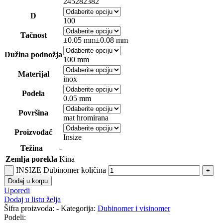
245
282
382
D
100
Tačnost
±0.05 mm
±0.08 mm
Dužina podnožja
100 mm
Materijal
inox
Podela
0.05 mm
Površina
mat hromirana
Proizvođač
Insize
Težina
-
Zemlja porekla
Kina
INSIZE Dubinomer količina
Dodaj u korpu
Uporedi
Dodaj u listu želja
Šifra proizvoda:
-
Kategorija:
Dubinomer i visinomer
Podeli: