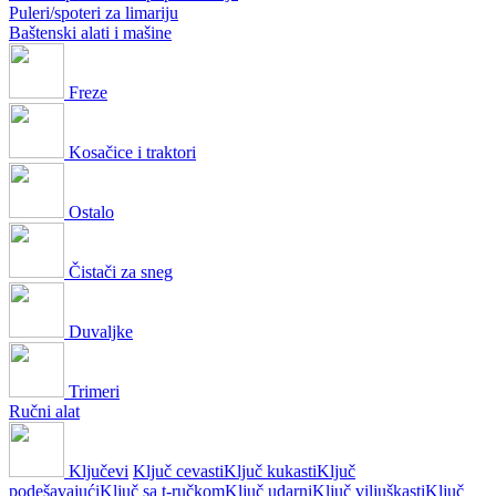
Puleri/spoteri za limariju
Baštenski alati i mašine
Freze
Kosačice i traktori
Ostalo
Čistači za sneg
Duvaljke
Trimeri
Ručni alat
Ključevi
Ključ cevasti
Ključ kukasti
Ključ
podešavajući
Ključ sa t-ručkom
Ključ udarni
Ključ viljuškasti
Ključ