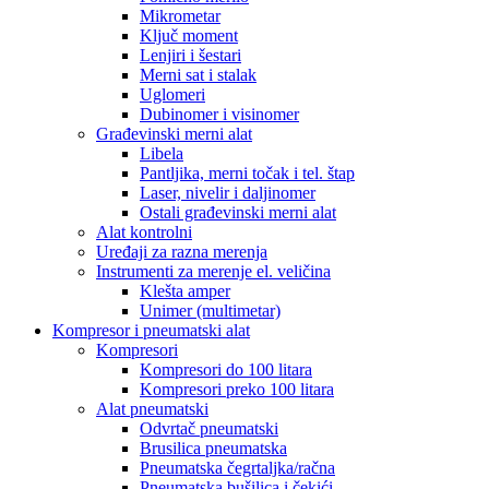
Mikrometar
Ključ moment
Lenjiri i šestari
Merni sat i stalak
Uglomeri
Dubinomer i visinomer
Građevinski merni alat
Libela
Pantljika, merni točak i tel. štap
Laser, nivelir i daljinomer
Ostali građevinski merni alat
Alat kontrolni
Uređaji za razna merenja
Instrumenti za merenje el. veličina
Klešta amper
Unimer (multimetar)
Kompresor i pneumatski alat
Kompresori
Kompresori do 100 litara
Kompresori preko 100 litara
Alat pneumatski
Odvrtač pneumatski
Brusilica pneumatska
Pneumatska čegrtaljka/račna
Pneumatska bušilica i čekići