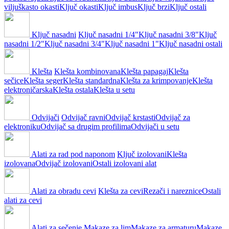
viljuškasto okasti
Ključ okasti
Ključ imbus
Ključ brzi
Ključ ostali
Ključ nasadni
Ključ nasadni 1/4"
Ključ nasadni 3/8"
Ključ
nasadni 1/2"
Ključ nasadni 3/4"
Ključ nasadni 1"
Ključ nasadni ostali
Klešta
Klešta kombinovana
Klešta papagaj
Klešta
sečice
Klešta seger
Klešta standardna
Klešta za krimpovanje
Klešta
elektroničarska
Klešta ostala
Klešta u setu
Odvijači
Odvijač ravni
Odvijač krstasti
Odvijač za
elektroniku
Odvijač sa drugim profilima
Odvijači u setu
Alati za rad pod naponom
Ključ izolovani
Klešta
izolovana
Odvijač izolovani
Ostali izolovani alat
Alati za obradu cevi
Klešta za cevi
Rezači i nareznice
Ostali
alati za cevi
Alati za sečenje
Makaze za lim
Makaze za armaturu
Makaze