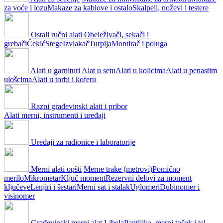
za voće i lozu
Makaze za kablove i ostalo
Skalpeli, noževi i testere
Ostali ručni alati
Obeleživači, sekači i
grebači
Čekić
Stege
Izvlakač
Turpija
Montirač i poluga
Alati u garnituri
Alat u setu
Alati u kolicima
Alati u penastim
ulošcima
Alati u torbi i koferu
Razni građevinski alati i pribor
Alati merni, instrumenti i uređaji
Uređaji za radionice i laboratorije
Merni alati opšti
Merne trake (metrovi)
Pomično
merilo
Mikrometar
Ključ moment
Rezervni delovi za moment
ključeve
Lenjiri i šestari
Merni sat i stalak
Uglomeri
Dubinomer i
visinomer
Građevinski merni alat
Libela
Pantljika, merni točak i tel.