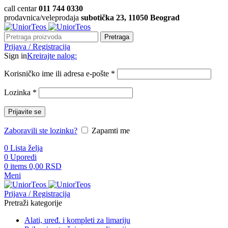
call centar
011 744 0330
prodavnica/veleprodaja
subotička 23, 11050 Beograd
Pretraga
Prijava / Registracija
Sign in
Kreirajte nalog:
Korisničko ime ili adresa e-pošte
*
Lozinka
*
Prijavite se
Zaboravili ste lozinku?
Zapamti me
0
Lista želja
0
Uporedi
0
items
0,00
RSD
Meni
Prijava / Registracija
Pretraži kategorije
Alati, uređ. i kompleti za limariju