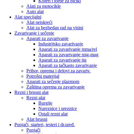
Koferi i torbe za bicikl
Alati za motocikle
Auto alat
Alat specijalni
Alat neiskreći
Alat za bezbedan rad na visini
Zavarivanje i sečenje
Aparati za zavarivanje
Industrijsko zavarivanje
Aparati za zavarivanje mma/rel
Aparati za zavarivanje mig-mag
Aparati za zavarivanje tig
Aparati za tačkasto zavarivanje
Pribor, oprema i delovi za zavariv.
Potrošni materijal
Aparati za sečenje plazmom
Zaštitna oprema za zavarivanje
Rezni i brusni alat
Rezni alat
Burgije
Nareznice i ureznice
Ostali rezni alat
Alat brusni
Punjači, starteri, testeri i dr.uređ.
Punjači