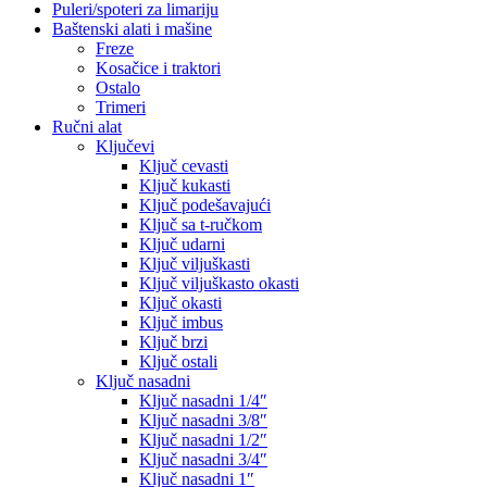
Puleri/spoteri za limariju
Baštenski alati i mašine
Freze
Kosačice i traktori
Ostalo
Trimeri
Ručni alat
Ključevi
Ključ cevasti
Ključ kukasti
Ključ podešavajući
Ključ sa t-ručkom
Ključ udarni
Ključ viljuškasti
Ključ viljuškasto okasti
Ključ okasti
Ključ imbus
Ključ brzi
Ključ ostali
Ključ nasadni
Ključ nasadni 1/4″
Ključ nasadni 3/8″
Ključ nasadni 1/2″
Ključ nasadni 3/4″
Ključ nasadni 1″