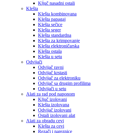
Ključ nasadni ostali
Klešta
Klešta kombinovana
Klešta papagaj
Klešta sečice
Klešta seger
Klešta standardna
Klešta za krimpovanje
Klešta elektroničarska
Klešta ostala
Klešta u setu
Odvijači
Odvijač ravni
Odvijač krstasti
Odvijač za elektroniku
Odvijač sa drugim profilima
Odvijači u setu
Alati za rad pod naponom
Ključ izolovani
Klešta izolovana
Odvijač izolovani
Ostali izolovani alat
Alati za obradu cevi
Klešta za cevi
Rezači i nareznice