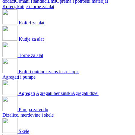
dodaci
Ormani i sanduci
Lms
Oprema i potrošni materijal
Koferi, kutije i torbe za alat
Koferi za alat
Kutije za alat
Torbe za alat
Koferi outdoor za os.instr. i opr.
Agregati i pumpe
Agregati
Agregati benzinski
Agregati dizel
Pumpa za vodu
Dizalice, merdevine i skele
Skele