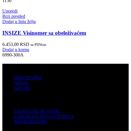
1150
Uporedi
Brzi pregled
Dodaj u listu želja
INSIZE Visinomer sa obeleživačem
6.453,00
RSD
sa PDVom
Dodaj u korpu
6990-300A
PRODAJA
IZDVAJAMO
NOVO
AKCIJE
KORISNIČKI NALOG
ULOGUJTE SE OVDE
ZABORAVLJENA LOZINKA
REGISTRACIJA