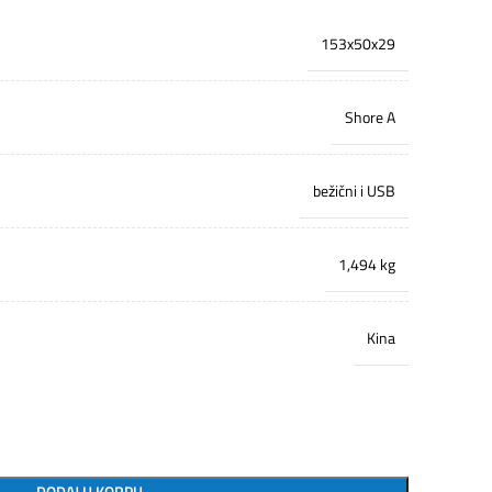
153x50x29
Shore A
bežični i USB
1,494 kg
Kina
DODAJ U KORPU