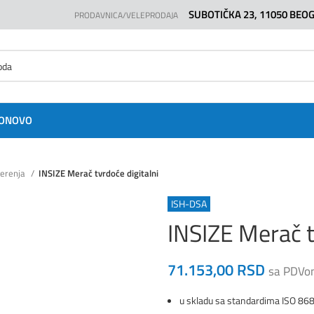
SUBOTIČKA 23, 11050 BEO
PRODAVNICA/VELEPRODAJA
O
NOVO
merenja
INSIZE Merač tvrdoće digitalni
ISH-DSA
INSIZE Merač t
71.153,00
RSD
sa PDVo
u skladu sa standardima ISO 86