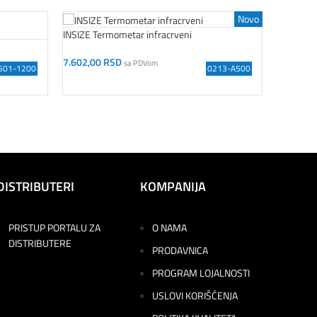
Novo
INSIZE Pr
INSIZE Termometar infracrveni
182.865
7.602,00
RSD
sa PDVom
501-1200
0213-A500
Dodaj U
Dodaj U Korpu
DISTRIBUTERI
KOMPANIJA
PRISTUP PORTALU ZA
O NAMA
DISTRIBUTERE
PRODAVNICA
PROGRAM LOJALNOSTI
USLOVI KORIŠĆENJA