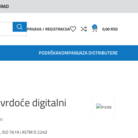
GRAD
0
PRIJAVA / REGISTRACIJA
0,00
RSD
PODRŠKA
KOMPANIJA
ZA DISTRIBUTERE
vrdoće digitalni
m
8, ISO 7619 i ASTM D 2240