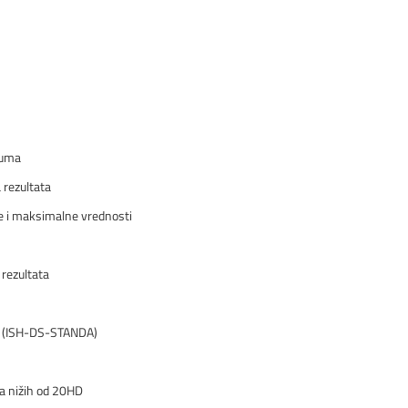
guma
 rezultata
e i maksimalne vrednosti
rezultata
jem (ISH-DS-STANDA)
ta nižih od 20HD