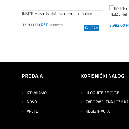
INSIZE Merač tvrdoće sa mernom skalom
INSIZE Ref
15.911,00
RSD
5.982,00
R
sa PDVom
ISH-SAM
Dodaj U Korpu
Dodaj U K
PRODAJA
KORISNIČKI NALOG
IZDVAJAMO
ULOGUJTE SE OVDE
NOVO
ZABORAVLJENA LOZINKA
AKCIJE
REGISTRACIJA