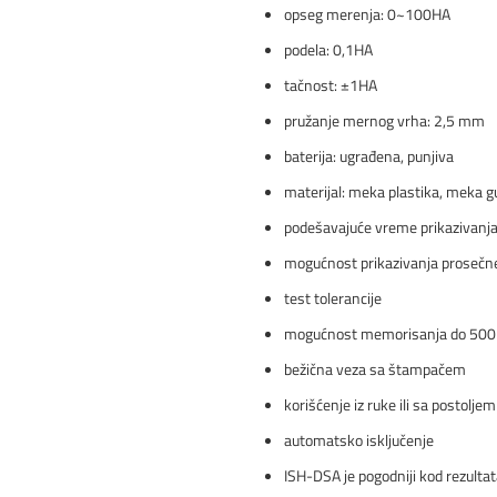
opseg merenja: 0~100HA
podela: 0,1HA
tačnost: ±1HA
pružanje mernog vrha: 2,5 mm
baterija: ugrađena, punjiva
materijal: meka plastika, meka 
podešavajuće vreme prikazivanja
mogućnost prikazivanja prosečn
test tolerancije
mogućnost memorisanja do 500 
bežična veza sa štampačem
korišćenje iz ruke ili sa postol
automatsko isključenje
ISH-DSA je pogodniji kod rezulta