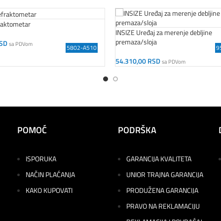
raktometar
INSIZE Uređaj za merenje debljine
premaza/sloja
SD
sa PDVom
5802-A510
9
orpu
54.310,00
RSD
sa PDVom
Dodaj U Korpu
POMOĆ
PODRŠKA
ISPORUKA
GARANCIJA KVALITETA
NAČIN PLAĆANJA
UNIOR TRAJNA GARANCIJA
KAKO KUPOVATI
PRODUŽENA GARANCIJA
PRAVO NA REKLAMACIJU