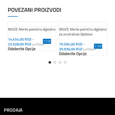
POVEZANI PROIZVODI
INSIZE Merilo pomično digitalno
INSIZE Merilo pomično digitalno
INS
za unutrašnje žljebove
14.454,00
RSD
–
31
1118
25.928,00
RSD
19.594,00
RSD
–
31
sa PDVom
1120
Odaberite Opcije
Od
30.936,00
RSD
sa PDVom
Odaberite Opcije
PRODAJA