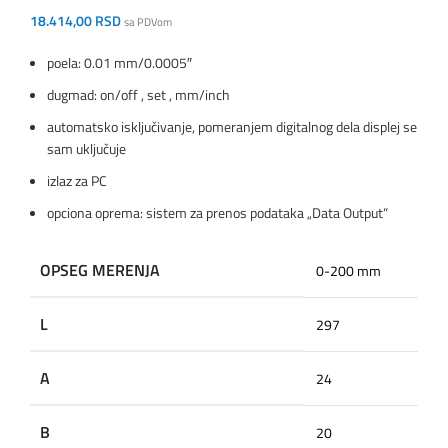
18.414,00
RSD
sa PDVom
poela: 0.01 mm/0.0005″
dugmad: on/off , set , mm/inch
automatsko isključivanje, pomeranjem digitalnog dela displej se
sam uključuje
izlaz za PC
opciona oprema: sistem za prenos podataka „Data Output“
OPSEG MERENJA
0-200 mm
L
297
A
24
B
20