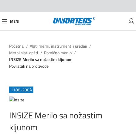
MENI
Početna
Alati merni, instrumenti i uređaji
Merni alati opšti
Pomično merilo
INSIZE Merilo sa nožastim kljunom
Povratak na proizvode
1188-200A
INSIZE Merilo sa nožastim
kljunom