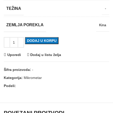
TEŽINA
-
ZEMLJA POREKLA
Kina
DODAJ U KORPU
Uporedi
Dodaj u listu želja
Šifra proizvoda:
-
Kategorija:
Mikrometar
Podeli:
POVEZANI PROIZVODI