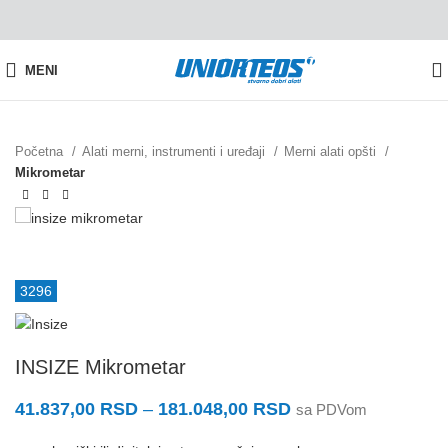
MENI
Početna
Alati merni, instrumenti i uređaji
Merni alati opšti
Mikrometar
3296
INSIZE Mikrometar
41.837,00
RSD
–
181.048,00
RSD
sa PDVom