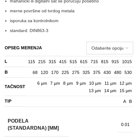
mahanički ili digitalni sat se poručuju posebno
merne površine od tvrdog metala
isporuka sa kontrolnikom
standard: DIN863-3
OPSEG MERENJA
L
115
215
315
415
515
615
715
815
915
1015
B
68
120
170
225
275
325
375
430
480
530
6 µm
7 µm
8 µm
9 µm
10 µm
11 µm
12 µm
TAČNOST
13 µm
14 µm
15 µm
TIP
A
B
PODELA
0.01
(STANDARDNA) [MM]