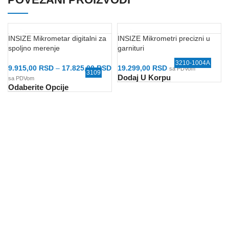
INSIZE Mikrometar digitalni za
INSIZE Mikrometri precizni u
spoljno merenje
garnituri
3210-1004A
9.915,00
RSD
–
17.825,00
RSD
19.299,00
RSD
sa PDVom
3109
Dodaj U Korpu
sa PDVom
Odaberite Opcije