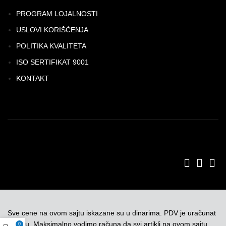
PROGRAM LOJALNOSTI
USLOVI KORIŠĆENJA
POLITIKA KVALITETA
ISO SERTIFIKAT 9001
KONTAKT
Sve cene na ovom sajtu iskazane su u dinarima. PDV je uračunat
u cenu. Maksimalno vodimo računa da svi artikli na ovom sajtu
0