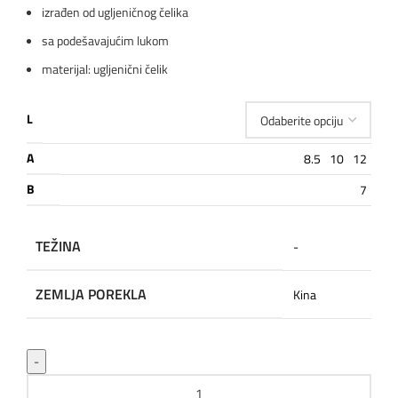
izrađen od ugljeničnog čelika
sa podešavajućim lukom
materijal: ugljenični čelik
L
A
8.5
10
12
B
7
TEŽINA
-
ZEMLJA POREKLA
Kina
INSIZE Šestar sa lukom količina