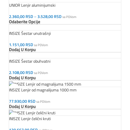
UNIOR Lenjir aluminijumski
2.360,00
RSD
–
3.528,00
RSD
sa PDVom
Odaberite Opcije
INSIZE Šestar unutrašnji
1.151,00
RSD
sa PDVom
Dodaj U Korpu
INSIZE Šestar obuhvatni
2.108,00
RSD
sa PDVom
Dodaj U Korpu
INSIZE Lenjir od magnalijuma 1000 mm
77.930,00
RSD
sa PDVom
Dodaj U Korpu
INISZE Lenjir čelični kruti
130.667,00
RSD