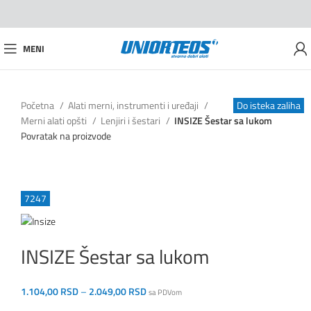
MENI
Početna
Alati merni, instrumenti i uređaji
Do isteka zaliha
Merni alati opšti
Lenjiri i šestari
INSIZE Šestar sa lukom
Povratak na proizvode
7247
INSIZE Šestar sa lukom
1.104,00
RSD
–
2.049,00
RSD
sa PDVom