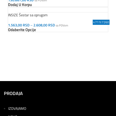
sa PDVom
Dodaj U Korpu
INSIZE Šestar sa oprugom
4180-1000
7241-300
7118-900
65619
7114
1280
7240
7260
1.563,00
RSD
–
2.608,00
RSD
sa PDVom
Odaberite Opcije
PRODAJA
IZDVAJAMO