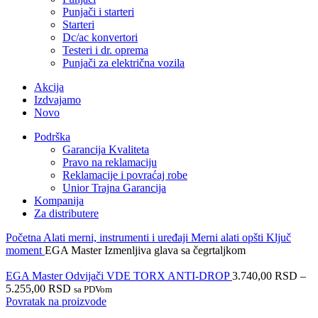
Punjači i starteri
Starteri
Dc/ac konvertori
Testeri i dr. oprema
Punjači za električna vozila
Akcija
Izdvajamo
Novo
Podrška
Garancija Kvaliteta
Pravo na reklamaciju
Reklamacije i povraćaj robe
Unior Trajna Garancija
Kompanija
Za distributere
Početna
Alati merni, instrumenti i uređaji
Merni alati opšti
Ključ
moment
EGA Master Izmenljiva glava sa čegrtaljkom
EGA Master Odvijači VDE TORX ANTI-DROP
3.740,00
RSD
–
5.255,00
RSD
sa PDVom
Povratak na proizvode