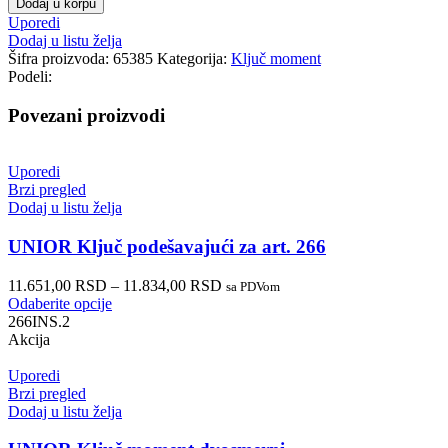
Dodaj u korpu
Uporedi
Dodaj u listu želja
Šifra proizvoda:
65385
Kategorija:
Ključ moment
Podeli:
Povezani proizvodi
Uporedi
Brzi pregled
Dodaj u listu želja
UNIOR Ključ podešavajući za art. 266
11.651,00
RSD
–
11.834,00
RSD
sa PDVom
Odaberite opcije
266INS.2
Akcija
Uporedi
Brzi pregled
Dodaj u listu želja