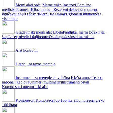
Merni alati opšti
Merne trake (metrovi)
Pomično
merilo
Mikrometar
Ključ moment
Rezervni delovi za moment
ključeve
Lenjiri i šestari
Merni sat i stalak
Uglomeri
Dubinomer i
visinomer
Građevinski merni alat
Libela
Pantljika, merni točak i tel.
štap
Laser, nivelir i daljinomer
Ostali građevinski merni alat
Alat kontrolni
Uređaji za razna merenja
Instrumenti za merenje el. veličina
Klešta amper
Testeri
napona i kablova
Unimer (multimetar)
Instrumenti ostali
Kompresor i pneumatski alat
Kompresori
Kompresori do 100 litara
Kompresori preko
100 litara