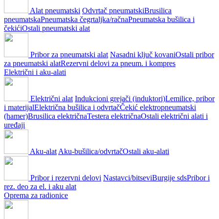
Alat pneumatski
Odvrtač pneumatski
Brusilica
pneumatska
Pneumatska čegrtaljka/račna
Pneumatska bušilica i
čekići
Ostali pneumatski alat
Pribor za pneumatski alat
Nasadni ključ kovani
Ostali pribor
za pneumatski alat
Rezervni delovi za pneum. i kompres
Električni i aku-alati
Električni alat
Indukcioni grejači (induktori)
Lemilice, pribor
i materijal
Električna bušilica i odvrtač
Čekić elektropneumatski
(hamer)
Brusilica električna
Testera električna
Ostali električni alati i
uređaji
Aku-alat
Aku-bušilica/odvrtač
Ostali aku-alati
Pribor i rezervni delovi
Nastavci/bitsevi
Burgije sds
Pribor i
rez. deo za el. i aku alat
Oprema za radionice