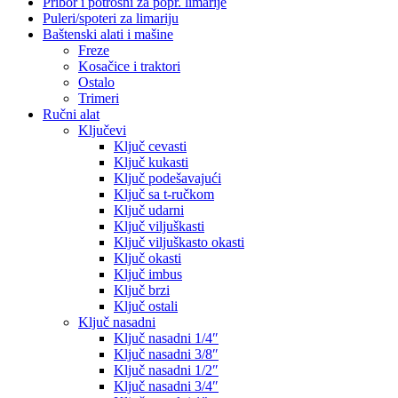
Pribor i potrošni za popr. limarije
Puleri/spoteri za limariju
Baštenski alati i mašine
Freze
Kosačice i traktori
Ostalo
Trimeri
Ručni alat
Ključevi
Ključ cevasti
Ključ kukasti
Ključ podešavajući
Ključ sa t-ručkom
Ključ udarni
Ključ viljuškasti
Ključ viljuškasto okasti
Ključ okasti
Ključ imbus
Ključ brzi
Ključ ostali
Ključ nasadni
Ključ nasadni 1/4″
Ključ nasadni 3/8″
Ključ nasadni 1/2″
Ključ nasadni 3/4″