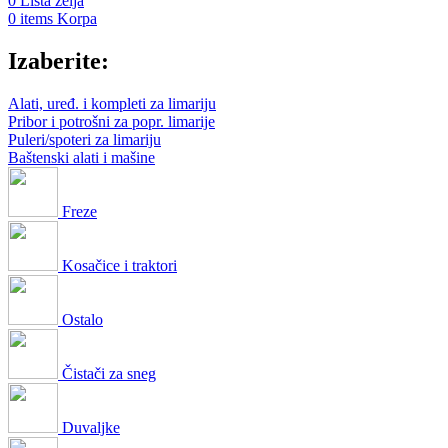
0
Lista želja
0
items
Korpa
Izaberite:
Alati, uređ. i kompleti za limariju
Pribor i potrošni za popr. limarije
Puleri/spoteri za limariju
Baštenski alati i mašine
Freze
Kosačice i traktori
Ostalo
Čistači za sneg
Duvaljke