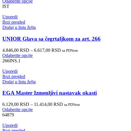
Odaberite opcije
IST
Uporedi
Brzi pregled
Dodaj u listu želja
UNIOR Glava sa čegrtaljkom za art. 266
4.846,00
RSD
–
6.617,00
RSD
sa PDVom
Odaberite opcije
266INS.1
Uporedi
Brzi pregled
Dodaj u listu želja
EGA Master Izmenljivi nastavak okasti
6.129,00
RSD
–
11.414,00
RSD
sa PDVom
Odaberite opcije
64879
Uporedi
Brzi pregled