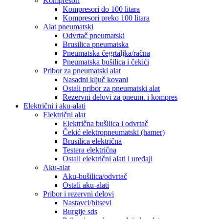
Kompresori
Kompresori do 100 litara
Kompresori preko 100 litara
Alat pneumatski
Odvrtač pneumatski
Brusilica pneumatska
Pneumatska čegrtaljka/račna
Pneumatska bušilica i čekići
Pribor za pneumatski alat
Nasadni ključ kovani
Ostali pribor za pneumatski alat
Rezervni delovi za pneum. i kompres
Električni i aku-alati
Električni alat
Električna bušilica i odvrtač
Čekić elektropneumatski (hamer)
Brusilica električna
Testera električna
Ostali električni alati i uređaji
Aku-alat
Aku-bušilica/odvrtač
Ostali aku-alati
Pribor i rezervni delovi
Nastavci/bitsevi
Burgije sds