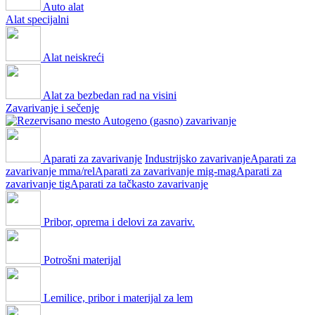
Auto alat
Alat specijalni
Alat neiskreći
Alat za bezbedan rad na visini
Zavarivanje i sečenje
Autogeno (gasno) zavarivanje
Aparati za zavarivanje
Industrijsko zavarivanje
Aparati za
zavarivanje mma/rel
Aparati za zavarivanje mig-mag
Aparati za
zavarivanje tig
Aparati za tačkasto zavarivanje
Pribor, oprema i delovi za zavariv.
Potrošni materijal
Lemilice, pribor i materijal za lem