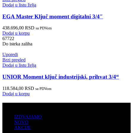
Dodaj u listu želja
EGA Master Ključ moment digitalni 3/4″
438.696,00
RSD
sa PDVom
Dodaj u korpu
67722
Do isteka zaliha
Uporedi
Brzi pregled
Dodaj u listu želja
UNIOR Moment ključ industrijski, prihvat 3/4“
118.584,00
RSD
sa PDVom
Dodaj u korpu
PRODAJA
IZDVAJAMO
NOVO
AKCIJE