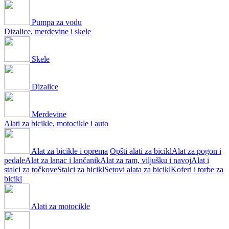
Pumpa za vodu
Dizalice, merdevine i skele
Skele
Dizalice
Merdevine
Alati za bicikle, motocikle i auto
Alat za bicikle i oprema
Opšti alati za bicikl
Alat za pogon i
pedale
Alat za lanac i lančanik
Alat za ram, viljušku i navoj
Alat i
stalci za točkove
Stalci za bicikl
Setovi alata za bicikl
Koferi i torbe za
bicikl
Alati za motocikle