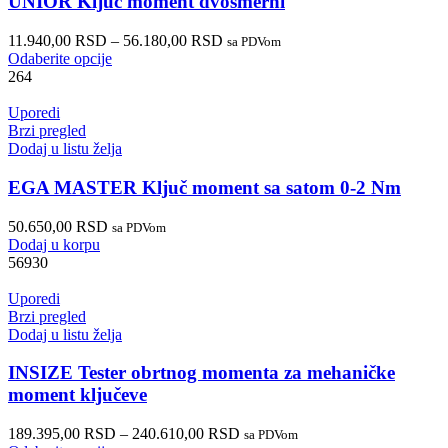
UNIOR Ključ moment dvosmerni
11.940,00
RSD
–
56.180,00
RSD
sa PDVom
Odaberite opcije
264
Uporedi
Brzi pregled
Dodaj u listu želja
EGA MASTER Ključ moment sa satom 0-2 Nm
50.650,00
RSD
sa PDVom
Dodaj u korpu
56930
Uporedi
Brzi pregled
Dodaj u listu želja
INSIZE Tester obrtnog momenta za mehaničke
moment ključeve
189.395,00
RSD
–
240.610,00
RSD
sa PDVom