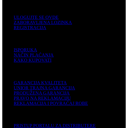
KORISNIČKI NALOG
ULOGUJTE SE OVDE
ZABORAVLJENA LOZINKA
REGISTRACIJA
POMOĆ
ISPORUKA
NAČIN PLAĆANJA
KAKO KUPOVATI
PODRŠKA
GARANCIJA KVALITETA
UNIOR TRAJNA GARANCIJA
PRODUŽENA GARANCIJA
PRAVO NA REKLAMACIJU
REKLAMACIJA I POVRAĆAJ ROBE
DISTRIBUTERI
PRISTUP PORTALU ZA DISTRIBUTERE