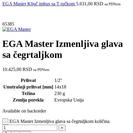
EGA Master Ključ imbus sa T ručkom
5.631,00
RSD
sa PDVom
65385
EGA Master Izmenljiva glava
sa čegrtaljkom
10.425,00
RSD
sa PDVom
Prihvat
1/2''
Unutrašnji prihvat [mm]
14x18
Težina
230 g
Zemlja porekla
Evropska Unija
Available on backorder
EGA Master Izmenljiva glava sa čegrtaljkom količina