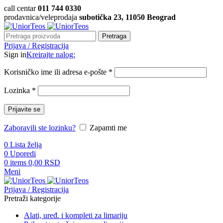
call centar
011 744 0330
prodavnica/veleprodaja
subotička 23, 11050 Beograd
Pretraga
Prijava / Registracija
Sign in
Kreirajte nalog:
Korisničko ime ili adresa e-pošte
*
Lozinka
*
Prijavite se
Zaboravili ste lozinku?
Zapamti me
0
Lista želja
0
Uporedi
0
items
0,00
RSD
Meni
Prijava / Registracija
Pretraži kategorije
Alati, uređ. i kompleti za limariju