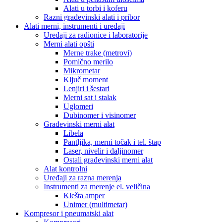
Alati u torbi i koferu
Razni građevinski alati i pribor
Alati merni, instrumenti i uređaji
Uređaji za radionice i laboratorije
Merni alati opšti
Merne trake (metrovi)
Pomično merilo
Mikrometar
Ključ moment
Lenjiri i šestari
Merni sat i stalak
Uglomeri
Dubinomer i visinomer
Građevinski merni alat
Libela
Pantljika, merni točak i tel. štap
Laser, nivelir i daljinomer
Ostali građevinski merni alat
Alat kontrolni
Uređaji za razna merenja
Instrumenti za merenje el. veličina
Klešta amper
Unimer (multimetar)
Kompresor i pneumatski alat