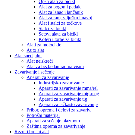
Opšti alati za bicikl
Alat za pogon i pedale
Alat za lanac i lančanik
Alat za ram, viljušku i navoj
Alat i stalci za točkove
Stalci za bicikl
Setovi alata za bicikl
Koferi i torbe za bicikl
Alati za motocikle
Auto alat
Alat specijalni
Alat neiskreći
Alat za bezbedan rad na visini
Zavarivanje i sečenje
Aparati za zavarivanje
Industrijsko zavarivanje
Aparati za zavarivanje mma/rel
Aparati za zavarivanje mig-mag
Aparati za zavarivanje tig
Aparati za tačkasto zavarivanje
Pribor, oprema i delovi za zavariv.
Potrošni materijal
Aparati za sečenje plazmom
Zaštitna oprema za zavarivanje
Rezni i brusni alat