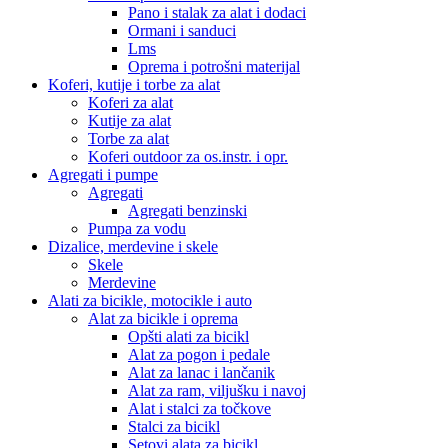
Pano i stalak za alat i dodaci
Ormani i sanduci
Lms
Oprema i potrošni materijal
Koferi, kutije i torbe za alat
Koferi za alat
Kutije za alat
Torbe za alat
Koferi outdoor za os.instr. i opr.
Agregati i pumpe
Agregati
Agregati benzinski
Pumpa za vodu
Dizalice, merdevine i skele
Skele
Merdevine
Alati za bicikle, motocikle i auto
Alat za bicikle i oprema
Opšti alati za bicikl
Alat za pogon i pedale
Alat za lanac i lančanik
Alat za ram, viljušku i navoj
Alat i stalci za točkove
Stalci za bicikl
Setovi alata za bicikl