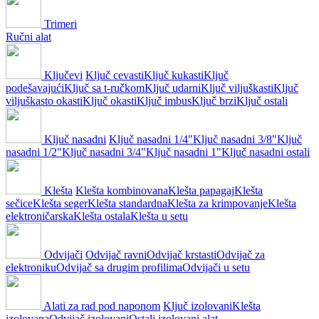
Trimeri
Ručni alat
Ključevi
Ključ cevasti
Ključ kukasti
Ključ
podešavajući
Ključ sa t-ručkom
Ključ udarni
Ključ viljuškasti
Ključ
viljuškasto okasti
Ključ okasti
Ključ imbus
Ključ brzi
Ključ ostali
Ključ nasadni
Ključ nasadni 1/4"
Ključ nasadni 3/8"
Ključ
nasadni 1/2"
Ključ nasadni 3/4"
Ključ nasadni 1"
Ključ nasadni ostali
Klešta
Klešta kombinovana
Klešta papagaj
Klešta
sečice
Klešta seger
Klešta standardna
Klešta za krimpovanje
Klešta
elektroničarska
Klešta ostala
Klešta u setu
Odvijači
Odvijač ravni
Odvijač krstasti
Odvijač za
elektroniku
Odvijač sa drugim profilima
Odvijači u setu
Alati za rad pod naponom
Ključ izolovani
Klešta
izolovana
Odvijač izolovani
Ostali izolovani alat