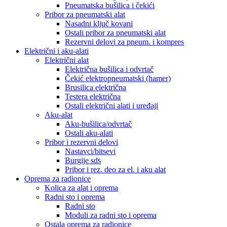
Pneumatska bušilica i čekići
Pribor za pneumatski alat
Nasadni ključ kovani
Ostali pribor za pneumatski alat
Rezervni delovi za pneum. i kompres
Električni i aku-alati
Električni alat
Električna bušilica i odvrtač
Čekić elektropneumatski (hamer)
Brusilica električna
Testera električna
Ostali električni alati i uređaji
Aku-alat
Aku-bušilica/odvrtač
Ostali aku-alati
Pribor i rezervni delovi
Nastavci/bitsevi
Burgije sds
Pribor i rez. deo za el. i aku alat
Oprema za radionice
Kolica za alat i oprema
Radni sto i oprema
Radni sto
Moduli za radni sto i oprema
Ostala oprema za radionice