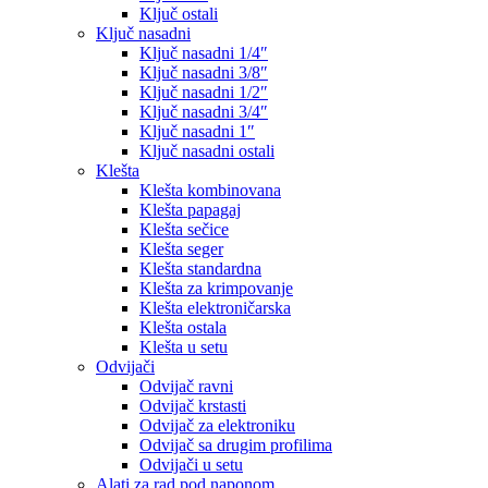
Ključ ostali
Ključ nasadni
Ključ nasadni 1/4″
Ključ nasadni 3/8″
Ključ nasadni 1/2″
Ključ nasadni 3/4″
Ključ nasadni 1″
Ključ nasadni ostali
Klešta
Klešta kombinovana
Klešta papagaj
Klešta sečice
Klešta seger
Klešta standardna
Klešta za krimpovanje
Klešta elektroničarska
Klešta ostala
Klešta u setu
Odvijači
Odvijač ravni
Odvijač krstasti
Odvijač za elektroniku
Odvijač sa drugim profilima
Odvijači u setu
Alati za rad pod naponom