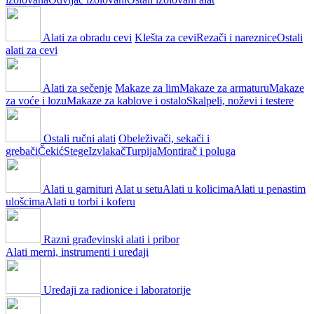
Alati za obradu cevi
Klešta za cevi
Rezači i nareznice
Ostali
alati za cevi
Alati za sečenje
Makaze za lim
Makaze za armaturu
Makaze
za voće i lozu
Makaze za kablove i ostalo
Skalpeli, noževi i testere
Ostali ručni alati
Obeleživači, sekači i
grebači
Čekić
Stege
Izvlakač
Turpija
Montirač i poluga
Alati u garnituri
Alat u setu
Alati u kolicima
Alati u penastim
ulošcima
Alati u torbi i koferu
Razni građevinski alati i pribor
Alati merni, instrumenti i uređaji
Uređaji za radionice i laboratorije