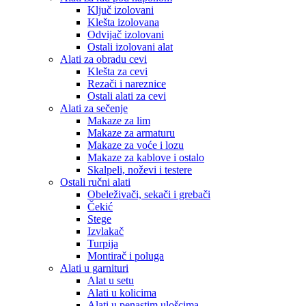
Ključ izolovani
Klešta izolovana
Odvijač izolovani
Ostali izolovani alat
Alati za obradu cevi
Klešta za cevi
Rezači i nareznice
Ostali alati za cevi
Alati za sečenje
Makaze za lim
Makaze za armaturu
Makaze za voće i lozu
Makaze za kablove i ostalo
Skalpeli, noževi i testere
Ostali ručni alati
Obeleživači, sekači i grebači
Čekić
Stege
Izvlakač
Turpija
Montirač i poluga
Alati u garnituri
Alat u setu
Alati u kolicima
Alati u penastim ulošcima