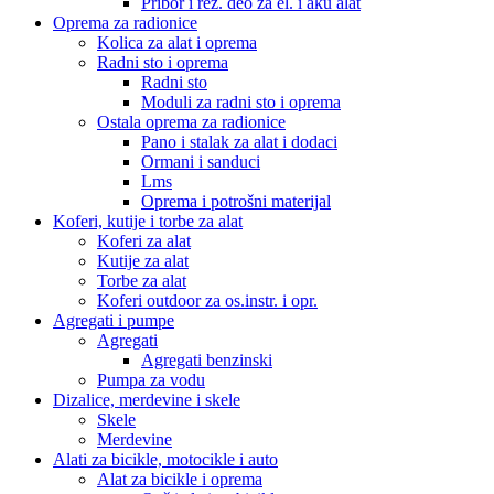
Pribor i rez. deo za el. i aku alat
Oprema za radionice
Kolica za alat i oprema
Radni sto i oprema
Radni sto
Moduli za radni sto i oprema
Ostala oprema za radionice
Pano i stalak za alat i dodaci
Ormani i sanduci
Lms
Oprema i potrošni materijal
Koferi, kutije i torbe za alat
Koferi za alat
Kutije za alat
Torbe za alat
Koferi outdoor za os.instr. i opr.
Agregati i pumpe
Agregati
Agregati benzinski
Pumpa za vodu
Dizalice, merdevine i skele
Skele
Merdevine
Alati za bicikle, motocikle i auto
Alat za bicikle i oprema