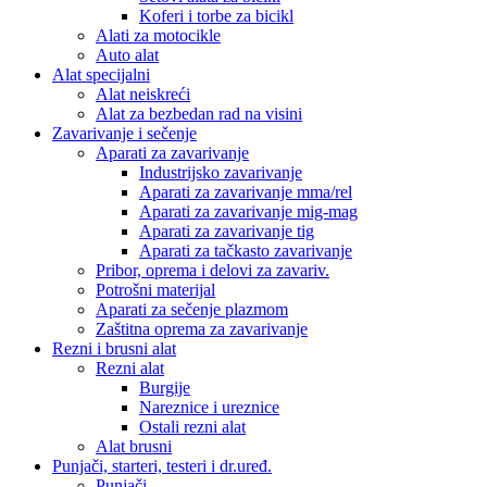
Koferi i torbe za bicikl
Alati za motocikle
Auto alat
Alat specijalni
Alat neiskreći
Alat za bezbedan rad na visini
Zavarivanje i sečenje
Aparati za zavarivanje
Industrijsko zavarivanje
Aparati za zavarivanje mma/rel
Aparati za zavarivanje mig-mag
Aparati za zavarivanje tig
Aparati za tačkasto zavarivanje
Pribor, oprema i delovi za zavariv.
Potrošni materijal
Aparati za sečenje plazmom
Zaštitna oprema za zavarivanje
Rezni i brusni alat
Rezni alat
Burgije
Nareznice i ureznice
Ostali rezni alat
Alat brusni
Punjači, starteri, testeri i dr.uređ.
Punjači