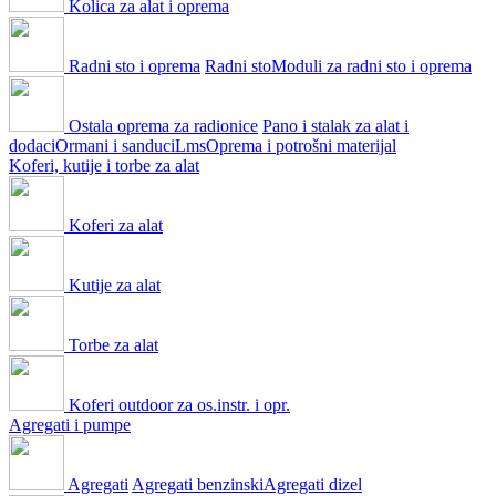
Kolica za alat i oprema
Radni sto i oprema
Radni sto
Moduli za radni sto i oprema
Ostala oprema za radionice
Pano i stalak za alat i
dodaci
Ormani i sanduci
Lms
Oprema i potrošni materijal
Koferi, kutije i torbe za alat
Koferi za alat
Kutije za alat
Torbe za alat
Koferi outdoor za os.instr. i opr.
Agregati i pumpe
Agregati
Agregati benzinski
Agregati dizel