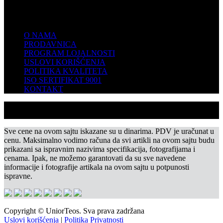
KOMPANIJA
O NAMA
PRODAVNICA
PROGRAM LOJALNOSTI
USLOVI KORIŠĆENJA
POLITIKA KVALITETA
ISO SERTIFIKAT 9001
KONTAKT
Sve cene na ovom sajtu iskazane su u dinarima. PDV je uračunat u
cenu. Maksimalno vodimo računa da svi artikli na ovom sajtu budu
prikazani sa ispravnim nazivima specifikacija, fotografijama i
cenama. Ipak, ne možemo garantovati da su sve navedene
informacije i fotografije artikala na ovom sajtu u potpunosti
ispravne.
Copyright © UniorTeos. Sva prava zadržana
Uslovi korišćenja
|
Politika Privatnosti