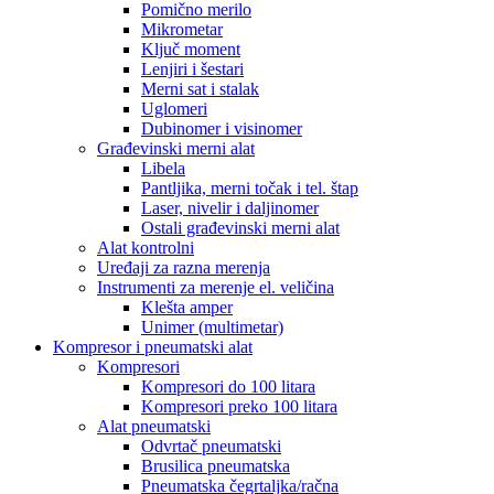
Pomično merilo
Mikrometar
Ključ moment
Lenjiri i šestari
Merni sat i stalak
Uglomeri
Dubinomer i visinomer
Građevinski merni alat
Libela
Pantljika, merni točak i tel. štap
Laser, nivelir i daljinomer
Ostali građevinski merni alat
Alat kontrolni
Uređaji za razna merenja
Instrumenti za merenje el. veličina
Klešta amper
Unimer (multimetar)
Kompresor i pneumatski alat
Kompresori
Kompresori do 100 litara
Kompresori preko 100 litara
Alat pneumatski
Odvrtač pneumatski
Brusilica pneumatska
Pneumatska čegrtaljka/račna