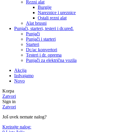
Rezni alat
Burgije
Nareznice i ureznice
Ostali rezni alat
Alat brusni
Punjači, starteri, testeri i dr.uređ.
Punjači
Punjači i starteri
Starteri
Dc/ac konvertori
Testeri i dr. oprema
Punjači za električna vozila
Akcija
Izdvajamo
Novo
Korpa
Zatvori
Sign in
Zatvori
Još uvek nemate nalog?
Kreirajte nalog: