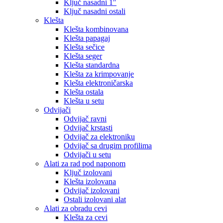
Ključ nasadni 1″
Ključ nasadni ostali
Klešta
Klešta kombinovana
Klešta papagaj
Klešta sečice
Klešta seger
Klešta standardna
Klešta za krimpovanje
Klešta elektroničarska
Klešta ostala
Klešta u setu
Odvijači
Odvijač ravni
Odvijač krstasti
Odvijač za elektroniku
Odvijač sa drugim profilima
Odvijači u setu
Alati za rad pod naponom
Ključ izolovani
Klešta izolovana
Odvijač izolovani
Ostali izolovani alat
Alati za obradu cevi
Klešta za cevi