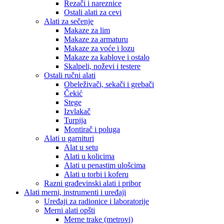
Rezači i nareznice
Ostali alati za cevi
Alati za sečenje
Makaze za lim
Makaze za armaturu
Makaze za voće i lozu
Makaze za kablove i ostalo
Skalpeli, noževi i testere
Ostali ručni alati
Obeleživači, sekači i grebači
Čekić
Stege
Izvlakač
Turpija
Montirač i poluga
Alati u garnituri
Alat u setu
Alati u kolicima
Alati u penastim ulošcima
Alati u torbi i koferu
Razni građevinski alati i pribor
Alati merni, instrumenti i uređaji
Uređaji za radionice i laboratorije
Merni alati opšti
Merne trake (metrovi)