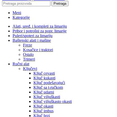
Pretraga
Meni
Kategorije
Alati, uređ. i kompleti za limariju
Pribor i potrošni za popr. limarije
Puleri/spoteri za limariju
Baštenski alati i mašine
Freze
Kosačice i traktori
Ostalo
Trimeri
Ručni alat
Ključevi
Ključ cevasti
Ključ kukasti
Ključ podešavajući
Ključ sa t-ručkom
Ključ udarni
Ključ viljuškasti
Ključ viljuškasto okasti
Ključ okasti
Ključ imbus
Ključ brzi