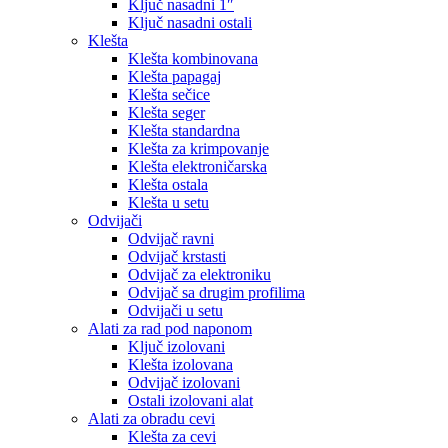
Ključ nasadni 1″
Ključ nasadni ostali
Klešta
Klešta kombinovana
Klešta papagaj
Klešta sečice
Klešta seger
Klešta standardna
Klešta za krimpovanje
Klešta elektroničarska
Klešta ostala
Klešta u setu
Odvijači
Odvijač ravni
Odvijač krstasti
Odvijač za elektroniku
Odvijač sa drugim profilima
Odvijači u setu
Alati za rad pod naponom
Ključ izolovani
Klešta izolovana
Odvijač izolovani
Ostali izolovani alat
Alati za obradu cevi
Klešta za cevi