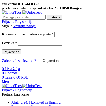
call centar
011 744 0330
prodavnica/veleprodaja
subotička 23, 11050 Beograd
Pretraga
Prijava / Registracija
Sign in
Kreirajte nalog:
Korisničko ime ili adresa e-pošte
*
Lozinka
*
Prijavite se
Zaboravili ste lozinku?
Zapamti me
0
Lista želja
0
Uporedi
0
items
0,00
RSD
Meni
Prijava / Registracija
Pretraži kategorije
Alati, uređ. i kompleti za limariju