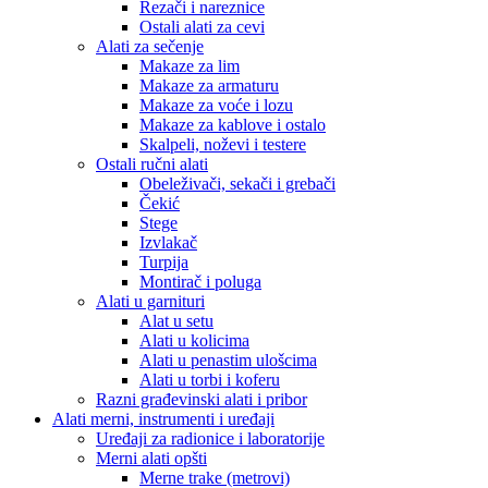
Rezači i nareznice
Ostali alati za cevi
Alati za sečenje
Makaze za lim
Makaze za armaturu
Makaze za voće i lozu
Makaze za kablove i ostalo
Skalpeli, noževi i testere
Ostali ručni alati
Obeleživači, sekači i grebači
Čekić
Stege
Izvlakač
Turpija
Montirač i poluga
Alati u garnituri
Alat u setu
Alati u kolicima
Alati u penastim ulošcima
Alati u torbi i koferu
Razni građevinski alati i pribor
Alati merni, instrumenti i uređaji
Uređaji za radionice i laboratorije
Merni alati opšti
Merne trake (metrovi)