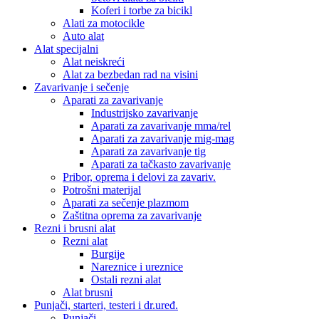
Koferi i torbe za bicikl
Alati za motocikle
Auto alat
Alat specijalni
Alat neiskreći
Alat za bezbedan rad na visini
Zavarivanje i sečenje
Aparati za zavarivanje
Industrijsko zavarivanje
Aparati za zavarivanje mma/rel
Aparati za zavarivanje mig-mag
Aparati za zavarivanje tig
Aparati za tačkasto zavarivanje
Pribor, oprema i delovi za zavariv.
Potrošni materijal
Aparati za sečenje plazmom
Zaštitna oprema za zavarivanje
Rezni i brusni alat
Rezni alat
Burgije
Nareznice i ureznice
Ostali rezni alat
Alat brusni
Punjači, starteri, testeri i dr.uređ.
Punjači