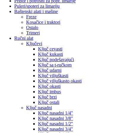
Pribor i potrošni za popr. limarije
Puleri/spoteri za limariju
Baštenski alati i mašine
Freze
Kosačice i traktori
Ostalo
Trimeri
Ručni alat
Ključevi
Ključ cevasti
Ključ kukasti
Ključ podešavajući
Ključ sa t-ručkom
Ključ udarni
Ključ viljuškasti
Ključ viljuškasto okasti
Ključ okasti
Ključ imbus
Ključ brzi
Ključ ostali
Ključ nasadni
Ključ nasadni 1/4″
Ključ nasadni 3/8″
Ključ nasadni 1/2″
Ključ nasadni 3/4″