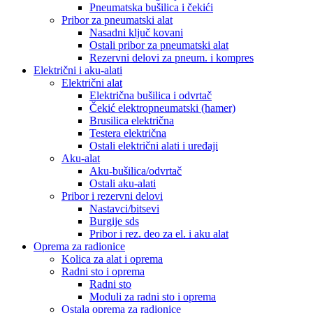
Pneumatska bušilica i čekići
Pribor za pneumatski alat
Nasadni ključ kovani
Ostali pribor za pneumatski alat
Rezervni delovi za pneum. i kompres
Električni i aku-alati
Električni alat
Električna bušilica i odvrtač
Čekić elektropneumatski (hamer)
Brusilica električna
Testera električna
Ostali električni alati i uređaji
Aku-alat
Aku-bušilica/odvrtač
Ostali aku-alati
Pribor i rezervni delovi
Nastavci/bitsevi
Burgije sds
Pribor i rez. deo za el. i aku alat
Oprema za radionice
Kolica za alat i oprema
Radni sto i oprema
Radni sto
Moduli za radni sto i oprema
Ostala oprema za radionice