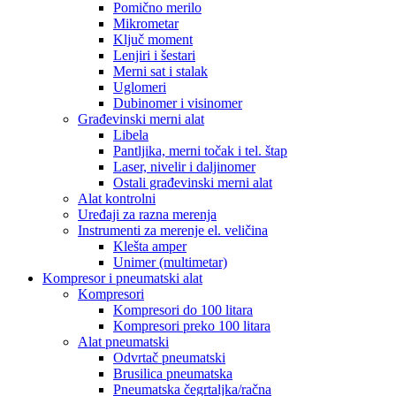
Pomično merilo
Mikrometar
Ključ moment
Lenjiri i šestari
Merni sat i stalak
Uglomeri
Dubinomer i visinomer
Građevinski merni alat
Libela
Pantljika, merni točak i tel. štap
Laser, nivelir i daljinomer
Ostali građevinski merni alat
Alat kontrolni
Uređaji za razna merenja
Instrumenti za merenje el. veličina
Klešta amper
Unimer (multimetar)
Kompresor i pneumatski alat
Kompresori
Kompresori do 100 litara
Kompresori preko 100 litara
Alat pneumatski
Odvrtač pneumatski
Brusilica pneumatska
Pneumatska čegrtaljka/račna