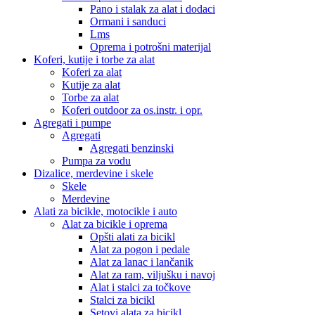
Pano i stalak za alat i dodaci
Ormani i sanduci
Lms
Oprema i potrošni materijal
Koferi, kutije i torbe za alat
Koferi za alat
Kutije za alat
Torbe za alat
Koferi outdoor za os.instr. i opr.
Agregati i pumpe
Agregati
Agregati benzinski
Pumpa za vodu
Dizalice, merdevine i skele
Skele
Merdevine
Alati za bicikle, motocikle i auto
Alat za bicikle i oprema
Opšti alati za bicikl
Alat za pogon i pedale
Alat za lanac i lančanik
Alat za ram, viljušku i navoj
Alat i stalci za točkove
Stalci za bicikl
Setovi alata za bicikl