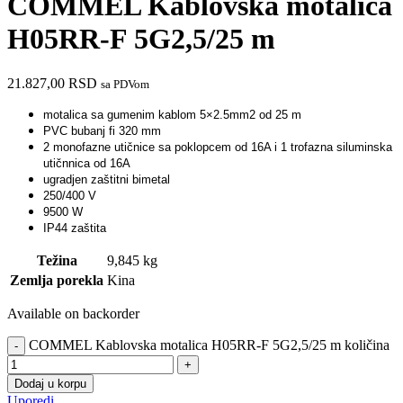
COMMEL Kablovska motalica
H05RR-F 5G2,5/25 m
21.827,00
RSD
sa PDVom
motalica sa gumenim kablom 5×2.5mm2 od 25 m
PVC bubanj fi 320 mm
2 monofazne utičnice sa poklopcem od 16A i 1 trofazna siluminska
utičnnica od 16A
ugradjen
zaštitni bimetal
250/400 V
9500 W
IP44 zaštita
Težina
9,845 kg
Zemlja porekla
Kina
Available on backorder
COMMEL Kablovska motalica H05RR-F 5G2,5/25 m količina
Dodaj u korpu
Uporedi