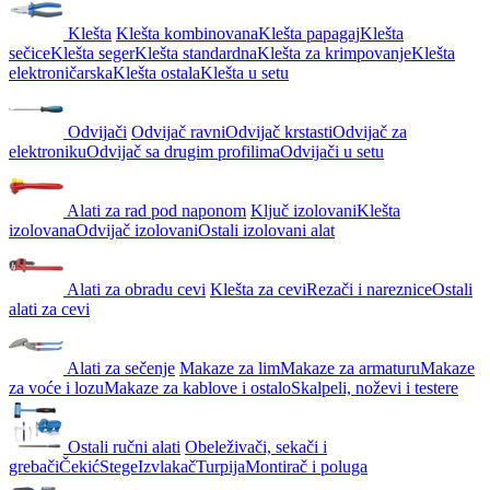
Klešta
Klešta kombinovana
Klešta papagaj
Klešta
sečice
Klešta seger
Klešta standardna
Klešta za krimpovanje
Klešta
elektroničarska
Klešta ostala
Klešta u setu
Odvijači
Odvijač ravni
Odvijač krstasti
Odvijač za
elektroniku
Odvijač sa drugim profilima
Odvijači u setu
Alati za rad pod naponom
Ključ izolovani
Klešta
izolovana
Odvijač izolovani
Ostali izolovani alat
Alati za obradu cevi
Klešta za cevi
Rezači i nareznice
Ostali
alati za cevi
Alati za sečenje
Makaze za lim
Makaze za armaturu
Makaze
za voće i lozu
Makaze za kablove i ostalo
Skalpeli, noževi i testere
Ostali ručni alati
Obeleživači, sekači i
grebači
Čekić
Stege
Izvlakač
Turpija
Montirač i poluga