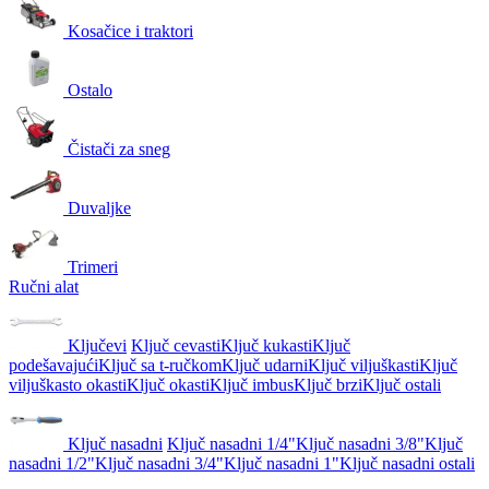
Kosačice i traktori
Ostalo
Čistači za sneg
Duvaljke
Trimeri
Ručni alat
Ključevi
Ključ cevasti
Ključ kukasti
Ključ
podešavajući
Ključ sa t-ručkom
Ključ udarni
Ključ viljuškasti
Ključ
viljuškasto okasti
Ključ okasti
Ključ imbus
Ključ brzi
Ključ ostali
Ključ nasadni
Ključ nasadni 1/4"
Ključ nasadni 3/8"
Ključ
nasadni 1/2"
Ključ nasadni 3/4"
Ključ nasadni 1"
Ključ nasadni ostali