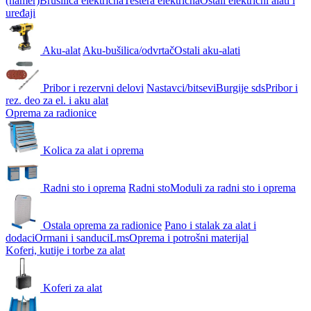
(hamer)
Brusilica električna
Testera električna
Ostali električni alati i
uređaji
Aku-alat
Aku-bušilica/odvrtač
Ostali aku-alati
Pribor i rezervni delovi
Nastavci/bitsevi
Burgije sds
Pribor i
rez. deo za el. i aku alat
Oprema za radionice
Kolica za alat i oprema
Radni sto i oprema
Radni sto
Moduli za radni sto i oprema
Ostala oprema za radionice
Pano i stalak za alat i
dodaci
Ormani i sanduci
Lms
Oprema i potrošni materijal
Koferi, kutije i torbe za alat
Koferi za alat