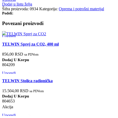
Dodaj u listu želja
Šifra proizvoda:
0934
Kategorija:
Oprema i potrošni materijal
Podeli:
Povezani proizvodi
Uporedi
Brzi pregled
TELWIN Sprej za CO2, 400 ml
Dodaj u listu želja
856,00
RSD
sa PDVom
Dodaj U Korpu
804209
Uporedi
Brzi pregled
TELWIN Stolica radionička
Dodaj u listu želja
15.504,00
RSD
sa PDVom
Dodaj U Korpu
804653
Akcija
Uporedi