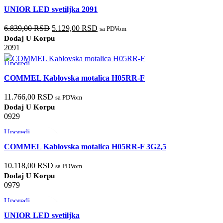
Brzi pregled
UNIOR LED svetiljka 2091
Dodaj u listu želja
6.839,00
RSD
5.129,00
RSD
sa PDVom
Dodaj U Korpu
2091
Uporedi
Brzi pregled
COMMEL Kablovska motalica H05RR-F
Dodaj u listu želja
11.766,00
RSD
sa PDVom
Dodaj U Korpu
0929
Uporedi
Brzi pregled
COMMEL Kablovska motalica H05RR-F 3G2,5
Dodaj u listu želja
10.118,00
RSD
sa PDVom
Dodaj U Korpu
0979
Uporedi
Brzi pregled
UNIOR LED svetiljka
Dodaj u listu želja