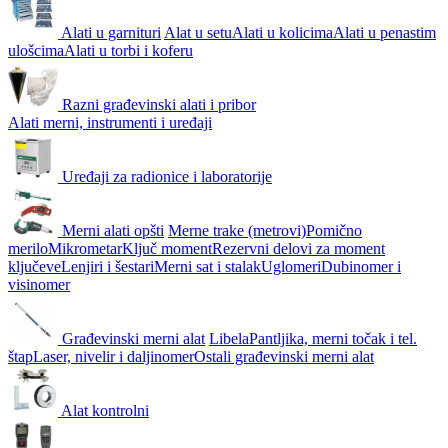
Alati u garnituri
Alat u setu
Alati u kolicima
Alati u penastim
ulošcima
Alati u torbi i koferu
Razni građevinski alati i pribor
Alati merni, instrumenti i uređaji
Uređaji za radionice i laboratorije
Merni alati opšti
Merne trake (metrovi)
Pomično
merilo
Mikrometar
Ključ moment
Rezervni delovi za moment
ključeve
Lenjiri i šestari
Merni sat i stalak
Uglomeri
Dubinomer i
visinomer
Građevinski merni alat
Libela
Pantljika, merni točak i tel.
štap
Laser, nivelir i daljinomer
Ostali građevinski merni alat
Alat kontrolni