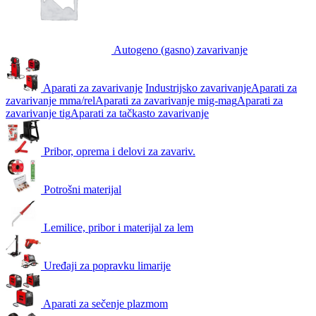
Autogeno (gasno) zavarivanje
Aparati za zavarivanje
Industrijsko zavarivanje
Aparati za
zavarivanje mma/rel
Aparati za zavarivanje mig-mag
Aparati za
zavarivanje tig
Aparati za tačkasto zavarivanje
Pribor, oprema i delovi za zavariv.
Potrošni materijal
Lemilice, pribor i materijal za lem
Uređaji za popravku limarije
Aparati za sečenje plazmom