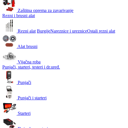
Zaštitna oprema za zavarivanje
Rezni i brusni alat
Rezni alat
Burgije
Nareznice i ureznice
Ostali rezni alat
Alat brusni
Vijačna roba
Punjači, starteri, testeri i dr.uređ.
Punjači
Punjači i starteri
Starteri