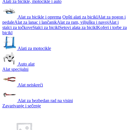
Alati za bicikle, motocikle i auto
Alat za bicikle i oprema
Opšti alati za bicikl
Alat za pogon i
pedale
Alat za lanac i lančanik
Alat za ram, viljušku i navoj
Alat i
stalci za točkove
Stalci za bicikl
Setovi alata za bicikl
Koferi i torbe za
bicikl
Alati za motocikle
Auto alat
Alat specijalni
Alat neiskreći
Alat za bezbedan rad na visini
Zavarivanje i sečenje