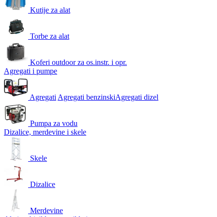
Kutije za alat
Torbe za alat
Koferi outdoor za os.instr. i opr.
Agregati i pumpe
Agregati
Agregati benzinski
Agregati dizel
Pumpa za vodu
Dizalice, merdevine i skele
Skele
Dizalice
Merdevine