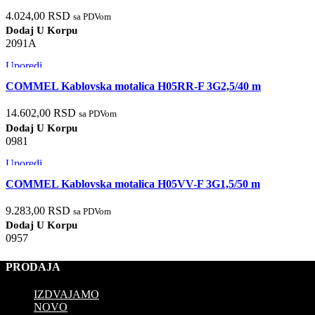
4.024,00
RSD
sa PDVom
Dodaj U Korpu
2091A
Uporedi
Brzi pregled
COMMEL Kablovska motalica H05RR-F 3G2,5/40 m
Dodaj u listu želja
14.602,00
RSD
sa PDVom
Dodaj U Korpu
0981
Uporedi
Brzi pregled
COMMEL Kablovska motalica H05VV-F 3G1,5/50 m
Dodaj u listu želja
9.283,00
RSD
sa PDVom
Dodaj U Korpu
0957
PRODAJA
IZDVAJAMO
NOVO