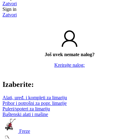
Zatvori
Sign in
Zatvori
Još uvek nemate nalog?
Kreirajte nalog:
Izaberite:
Alati, uređ. i kompleti za limariju
Pribor i potrošni za popr. limarije
Puleri/spoteri za limariju
Baštenski alati i mašine
Freze