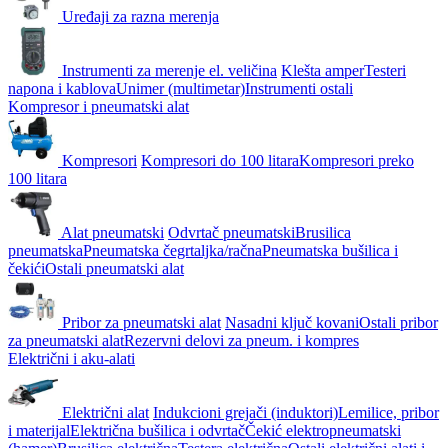
Uređaji za razna merenja
Instrumenti za merenje el. veličina
Klešta amper
Testeri
napona i kablova
Unimer (multimetar)
Instrumenti ostali
Kompresor i pneumatski alat
Kompresori
Kompresori do 100 litara
Kompresori preko
100 litara
Alat pneumatski
Odvrtač pneumatski
Brusilica
pneumatska
Pneumatska čegrtaljka/račna
Pneumatska bušilica i
čekići
Ostali pneumatski alat
Pribor za pneumatski alat
Nasadni ključ kovani
Ostali pribor
za pneumatski alat
Rezervni delovi za pneum. i kompres
Električni i aku-alati
Električni alat
Indukcioni grejači (induktori)
Lemilice, pribor
i materijal
Električna bušilica i odvrtač
Čekić elektropneumatski