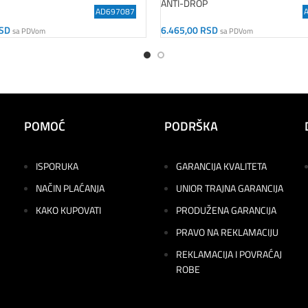
ANTI-DROP
AD697087
SD
6.465,00
RSD
sa PDVom
sa PDVom
orpu
Dodaj U Korpu
POMOĆ
PODRŠKA
ISPORUKA
GARANCIJA KVALITETA
NAČIN PLAĆANJA
UNIOR TRAJNA GARANCIJA
KAKO KUPOVATI
PRODUŽENA GARANCIJA
PRAVO NA REKLAMACIJU
REKLAMACIJA I POVRAĆAJ
ROBE