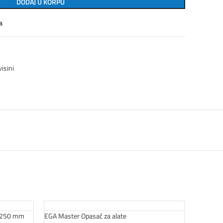
DODAJ U KORPU
a
isini
a 250 mm
EGA Master Opasač za alate
EGA Maste