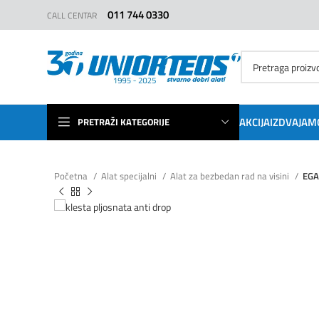
011 744 0330
CALL CENTAR
AKCIJA
IZDVAJAM
PRETRAŽI KATEGORIJE
Početna
Alat specijalni
Alat za bezbedan rad na visini
EGA