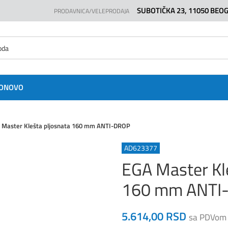
SUBOTIČKA 23, 11050 BEO
PRODAVNICA/VELEPRODAJA
O
NOVO
 Master Klešta pljosnata 160 mm ANTI-DROP
AD623377
EGA Master Kl
160 mm ANTI
5.614,00
RSD
sa PDVom