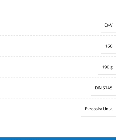
Cr-V
160
190 g
DIN 5745
Evropska Unija