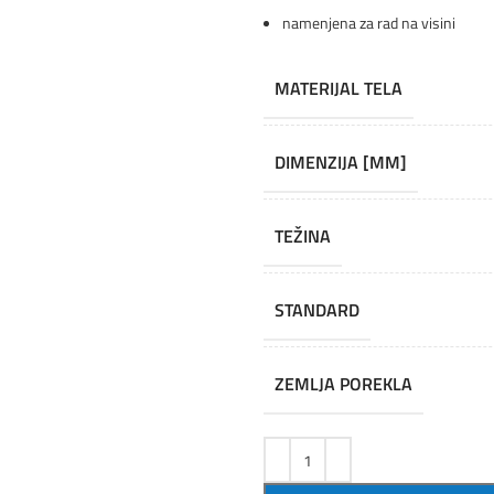
namenjena za rad na visini
MATERIJAL TELA
DIMENZIJA [MM]
TEŽINA
STANDARD
ZEMLJA POREKLA