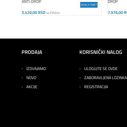
ANTI-DROP
DROP
AD637087
5.420,00
RSD
7.976,00
R
sa PDVom
Dodaj U Korpu
Dodaj U K
PRODAJA
KORISNIČKI NALOG
IZDVAJAMO
ULOGUJTE SE OVDE
NOVO
ZABORAVLJENA LOZINKA
AKCIJE
REGISTRACIJA