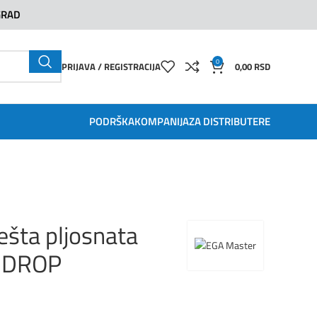
GRAD
0
PRIJAVA / REGISTRACIJA
0,00
RSD
PODRŠKA
KOMPANIJA
ZA DISTRIBUTERE
ešta pljosnata
-DROP