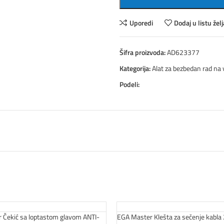
Uporedi
Dodaj u listu želj
Šifra proizvoda:
AD623377
Kategorija:
Alat za bezbedan rad na v
Podeli:
 Čekić sa loptastom glavom ANTI-
EGA Master Klešta za sečenje kabl