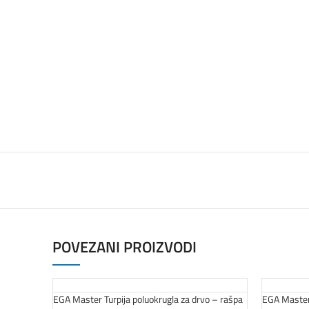
POVEZANI PROIZVODI
EGA Master Turpija poluokrugla za drvo – rašpa
EGA Master