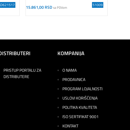
ANTI-DR
AD621517
51009
15.861,00
RSD
sa PDVom
Dodaj U Korpu
4.654,0
Dodaj U
DISTRIBUTERI
KOMPANIJA
PRISTUP PORTALU ZA
O NAMA
DISTRIBUTERE
PRODAVNICA
PROGRAM LOJALNOSTI
USLOVI KORIŠĆENJA
POLITIKA KVALITETA
ISO SERTIFIKAT 9001
KONTAKT