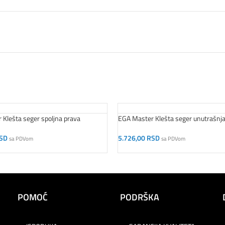
Klešta seger spoljna prava
EGA Master Klešta seger unutrašnja
SD
5.726,00
RSD
sa PDVom
sa PDVom
orpu
Dodaj U Korpu
POMOĆ
PODRŠKA