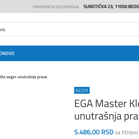
SUBOTIČKA 23, 11050 BEO
PRODAVNICA/VELEPRODAJA
O
NOVO
šta seger unutrašnja prava
62225
EGA Master Kl
unutrašnja pr
5.486,00
RSD
sa PDVom