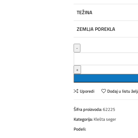
TEŽINA
ZEMLJA POREKLA
EGA Master Klešta seger unutrašnja
Uporedi
Dodaj u listu želj
Šifra proizvoda:
62225
Kategorija:
Klešta seger
Podeli: