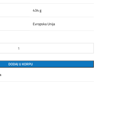
434 g
Evropska Unija
 prava količina
DODAJ U KORPU
a