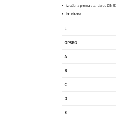
izrađena prema standardu DIN 
brunirana
L
OPSEG
A
B
C
D
E