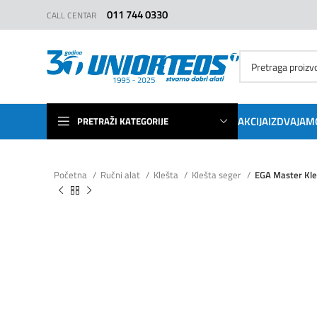
011 744 0330
CALL CENTAR
AKCIJA
IZDVAJAM
PRETRAŽI KATEGORIJE
Početna
Ručni alat
Klešta
Klešta seger
EGA Master Kle