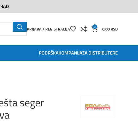
GRAD
0
PRIJAVA / REGISTRACIJA
0,00
RSD
PODRŠKA
KOMPANIJA
ZA DISTRIBUTERE
ešta seger
ava