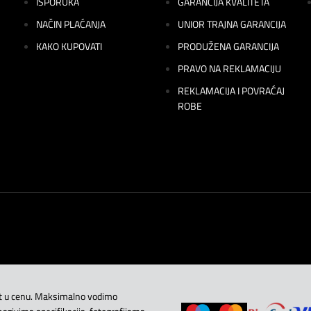
ISPORUKA
GARANCIJA KVALITETA
NAČIN PLAĆANJA
UNIOR TRAJNA GARANCIJA
KAKO KUPOVATI
PRODUŽENA GARANCIJA
PRAVO NA REKLAMACIJU
REKLAMACIJA I POVRAĆAJ
ROBE
at u cenu. Maksimalno vodimo