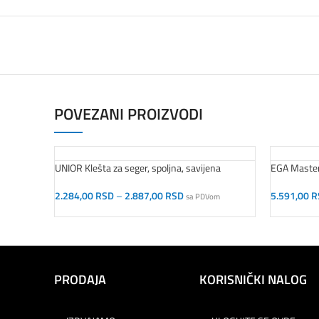
POVEZANI PROIZVODI
UNIOR Klešta za seger, spoljna, savijena
EGA Master 
2.284,00
RSD
–
2.887,00
RSD
5.591,00
R
sa PDVom
Odaberite Opcije
Dodaj U K
PRODAJA
KORISNIČKI NALOG