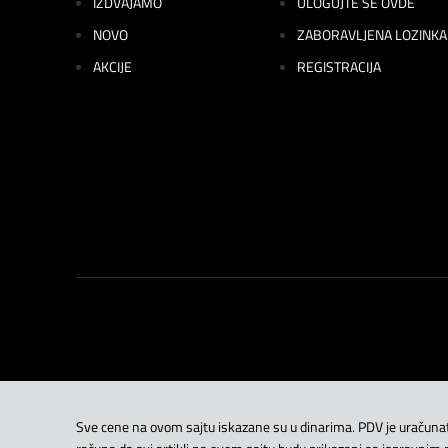
IZDVAJAMO
ULOGUJTE SE OVDE
NOVO
ZABORAVLJENA LOZINKA
AKCIJE
REGISTRACIJA
Sve cene na ovom sajtu iskazane su u dinarima. PDV je uračun