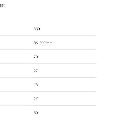
5254
330
85-200 mm
70
27
13
2.9
80