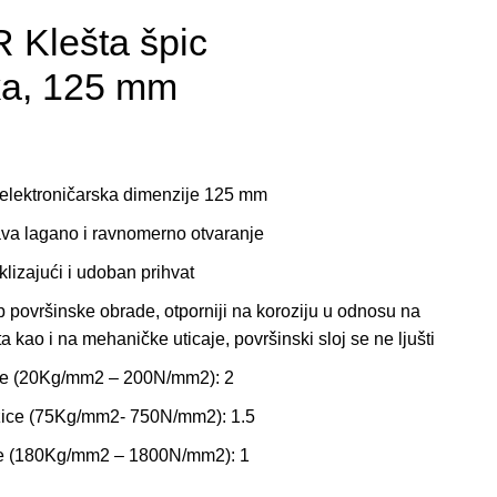
Klešta špic
ka, 125 mm
lektroničarska dimenzije 125 mm
a lagano i ravnomerno otvaranje
lizajući i udoban prihvat
površinske obrade, otporniji na koroziju u odnosu na
 kao i na mehaničke uticaje, površinski sloj se ne ljušti
ice (20Kg/mm2 – 200N/mm2): 2
 žice (75Kg/mm2- 750N/mm2): 1.5
ice (180Kg/mm2 – 1800N/mm2): 1