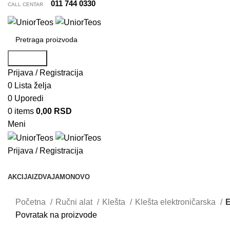
011 744 0330
CALL CENTAR
Pretraga
Prijava / Registracija
0
Lista želja
0
Uporedi
0
items
0,00
RSD
Meni
Prijava / Registracija
Pretraži kategorije
AKCIJA
IZDVAJAMO
NOVO
Početna
Ručni alat
Klešta
Klešta elektroničarska
E
Povratak na proizvode