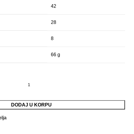
42
28
8
66 g
troničarska, 125 mm količina
DODAJ U KORPU
elja