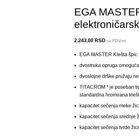
EGA MASTER 
elektroničars
2.243,00
RSD
sa PDVom
EGA MASTER Klešta špic e
dvostruka opruga omogućav
dvoslojne drške pružaju nek
TITACROM * je poseban tip 
standardna hromirana klešta
kapacitet sečenja meke ž
kapacitet sečenja srednje
kapacitet sečenja tvrde ž