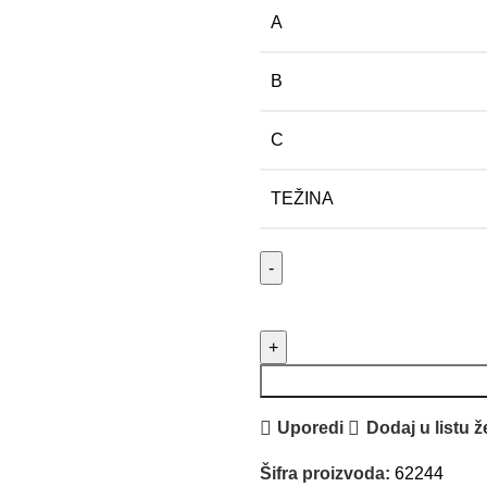
A
B
C
TEŽINA
EGA MASTER Klešta špic elek
Uporedi
Dodaj u listu ž
Šifra proizvoda:
62244