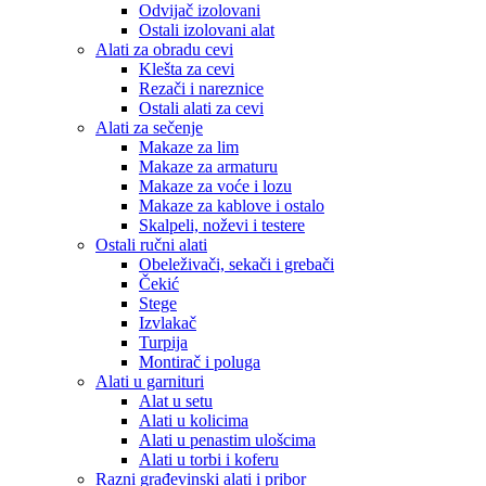
Odvijač izolovani
Ostali izolovani alat
Alati za obradu cevi
Klešta za cevi
Rezači i nareznice
Ostali alati za cevi
Alati za sečenje
Makaze za lim
Makaze za armaturu
Makaze za voće i lozu
Makaze za kablove i ostalo
Skalpeli, noževi i testere
Ostali ručni alati
Obeleživači, sekači i grebači
Čekić
Stege
Izvlakač
Turpija
Montirač i poluga
Alati u garnituri
Alat u setu
Alati u kolicima
Alati u penastim ulošcima
Alati u torbi i koferu
Razni građevinski alati i pribor