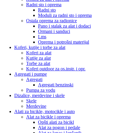
Radni sto i oprema
Radni sto
Moduli za radni sto i oprema
Ostala oprema za radionice
Pano i stalak za alat i dodaci
Ormani i sanduci
Lms
Oprema i potrošni materijal
Koferi, kutije i torbe za alat
Koferi za alat
Kutije za alat
Torbe za alat
Koferi outdoor za os.instr. i opr.
Agregati i pumpe
Agregati
Agregati benzinski
Pumpa za vodu
Dizalice, merdevine i skele
Skele
Merdevine
Alati za bicikle, motocikle i auto
Alat za bicikle i oprema
Opšti alati za bicikl
Alat za pogon i pedale
Alat za lanac i lančanik