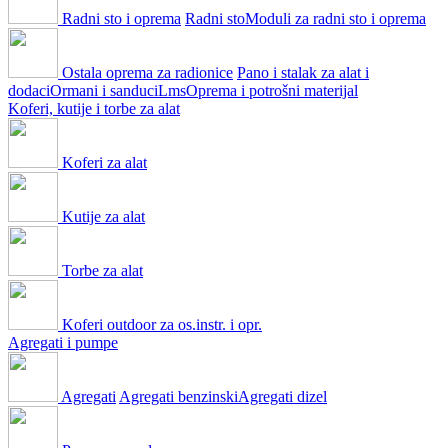
Radni sto i oprema
Radni sto
Moduli za radni sto i oprema
Ostala oprema za radionice
Pano i stalak za alat i
dodaci
Ormani i sanduci
Lms
Oprema i potrošni materijal
Koferi, kutije i torbe za alat
Koferi za alat
Kutije za alat
Torbe za alat
Koferi outdoor za os.instr. i opr.
Agregati i pumpe
Agregati
Agregati benzinski
Agregati dizel