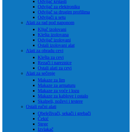
Odvijač krstasti
Odvijač za elektroniku
Odvijač sa drugim profilima
Odvijači u setu
Alati za rad pod naponom
Ključ izolovani
Klešta izolovana
Odvijač izolovani
Ostali izolovani alat
Alati za obradu cevi
Klešta za cevi
Rezači i nareznice
Ostali alati za cevi
Alati za sečenje
Makaze za lim
Makaze za armaturu
Makaze za voće i lozu
Makaze za kablove i ostalo
Skalpeli, noževi i testere
Ostali ručni alati
Obeleživači, sekači i grebači
Čekić
Stege
Izvlakač