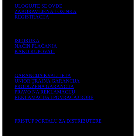
ULOGUJTE SE OVDE
ZABORAVLJENA LOZINKA
REGISTRACIJA
POMOĆ
ISPORUKA
NAČIN PLAĆANJA
KAKO KUPOVATI
PODRŠKA
GARANCIJA KVALITETA
UNIOR TRAJNA GARANCIJA
PRODUŽENA GARANCIJA
PRAVO NA REKLAMACIJU
REKLAMACIJA I POVRAĆAJ ROBE
DISTRIBUTERI
PRISTUP PORTALU ZA DISTRIBUTERE
KOMPANIJA