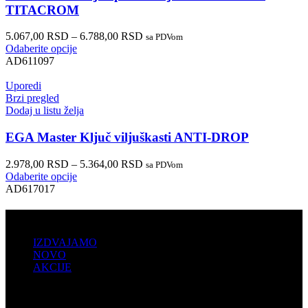
TITACROM
5.067,00
RSD
–
6.788,00
RSD
sa PDVom
Odaberite opcije
AD611097
Uporedi
Brzi pregled
Dodaj u listu želja
EGA Master Ključ viljuškasti ANTI-DROP
2.978,00
RSD
–
5.364,00
RSD
sa PDVom
Odaberite opcije
AD617017
PRODAJA
IZDVAJAMO
NOVO
AKCIJE
KORISNIČKI NALOG