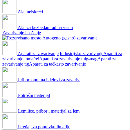
Alat neiskreći
Alat za bezbedan rad na visini
Zavarivanje i sečenje
Autogeno (gasno) zavarivanje
Aparati za zavarivanje
Industrijsko zavarivanje
Aparati za
zavarivanje mma/rel
Aparati za zavarivanje mig-mag
Aparati za
zavarivanje tig
Aparati za tačkasto zavarivanje
Pribor, oprema i delovi za zavariv.
Potrošni materijal
Lemilice, pribor i materijal za lem
Uređaji za popravku limarije