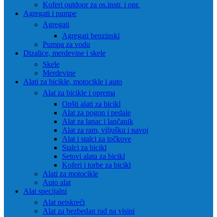
Koferi outdoor za os.instr. i opr.
Agregati i pumpe
Agregati
Agregati benzinski
Pumpa za vodu
Dizalice, merdevine i skele
Skele
Merdevine
Alati za bicikle, motocikle i auto
Alat za bicikle i oprema
Opšti alati za bicikl
Alat za pogon i pedale
Alat za lanac i lančanik
Alat za ram, viljušku i navoj
Alat i stalci za točkove
Stalci za bicikl
Setovi alata za bicikl
Koferi i torbe za bicikl
Alati za motocikle
Auto alat
Alat specijalni
Alat neiskreći
Alat za bezbedan rad na visini