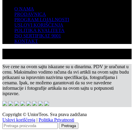
O NAMA
PRODAVNICA
PROGRAM LOJALNOSTI
USLOVI KORIŠĆENJA
POLITIKA KVALITETA
ISO SERTIFIKAT 9001
KONTAKT
Sve cene na ovom sajtu iskazane su u dinarima. PDV je uračunat u
cenu. Maksimalno vodimo računa da svi artikli na ovom sajtu budu
prikazani sa ispravnim nazivima specifikacija, fotografijama i
cenama. Ipak, ne možemo garantovati da su sve navedene
informacije i fotografije artikala na ovom sajtu u potpunosti
ispravne.
Copyright © UniorTeos. Sva prava zadržana
Uslovi korišćenja
|
Politika Privatnosti
Pretraga