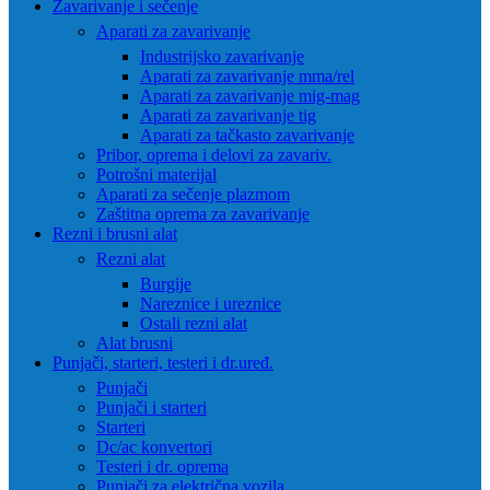
Zavarivanje i sečenje
Aparati za zavarivanje
Industrijsko zavarivanje
Aparati za zavarivanje mma/rel
Aparati za zavarivanje mig-mag
Aparati za zavarivanje tig
Aparati za tačkasto zavarivanje
Pribor, oprema i delovi za zavariv.
Potrošni materijal
Aparati za sečenje plazmom
Zaštitna oprema za zavarivanje
Rezni i brusni alat
Rezni alat
Burgije
Nareznice i ureznice
Ostali rezni alat
Alat brusni
Punjači, starteri, testeri i dr.uređ.
Punjači
Punjači i starteri
Starteri
Dc/ac konvertori
Testeri i dr. oprema
Punjači za električna vozila