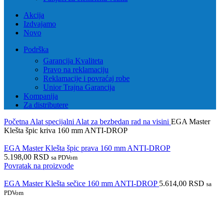
Akcija
Izdvajamo
Novo
Podrška
Garancija Kvaliteta
Pravo na reklamaciju
Reklamacije i povraćaj robe
Unior Trajna Garancija
Kompanija
Za distributere
Početna
Alat specijalni
Alat za bezbedan rad na visini
EGA Master
Klešta špic kriva 160 mm ANTI-DROP
EGA Master Klešta špic prava 160 mm ANTI-DROP
5.198,00
RSD
sa PDVom
Povratak na proizvode
EGA Master Klešta sečice 160 mm ANTI-DROP
5.614,00
RSD
sa
PDVom