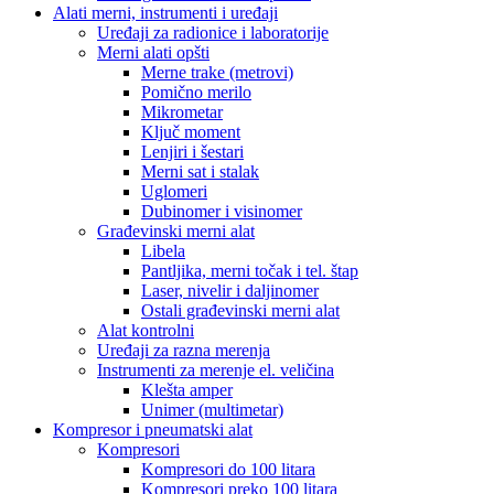
Alati merni, instrumenti i uređaji
Uređaji za radionice i laboratorije
Merni alati opšti
Merne trake (metrovi)
Pomično merilo
Mikrometar
Ključ moment
Lenjiri i šestari
Merni sat i stalak
Uglomeri
Dubinomer i visinomer
Građevinski merni alat
Libela
Pantljika, merni točak i tel. štap
Laser, nivelir i daljinomer
Ostali građevinski merni alat
Alat kontrolni
Uređaji za razna merenja
Instrumenti za merenje el. veličina
Klešta amper
Unimer (multimetar)
Kompresor i pneumatski alat
Kompresori
Kompresori do 100 litara
Kompresori preko 100 litara