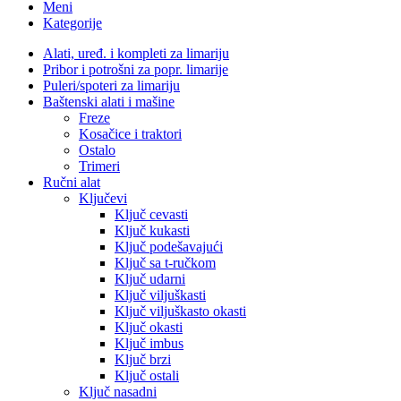
Meni
Kategorije
Alati, uređ. i kompleti za limariju
Pribor i potrošni za popr. limarije
Puleri/spoteri za limariju
Baštenski alati i mašine
Freze
Kosačice i traktori
Ostalo
Trimeri
Ručni alat
Ključevi
Ključ cevasti
Ključ kukasti
Ključ podešavajući
Ključ sa t-ručkom
Ključ udarni
Ključ viljuškasti
Ključ viljuškasto okasti
Ključ okasti
Ključ imbus
Ključ brzi
Ključ ostali
Ključ nasadni