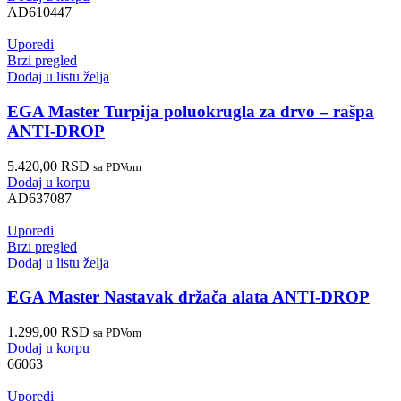
AD610447
Uporedi
Brzi pregled
Dodaj u listu želja
EGA Master Turpija poluokrugla za drvo – rašpa
ANTI-DROP
5.420,00
RSD
sa PDVom
Dodaj u korpu
AD637087
Uporedi
Brzi pregled
Dodaj u listu želja
EGA Master Nastavak držača alata ANTI-DROP
1.299,00
RSD
sa PDVom
Dodaj u korpu
66063
Uporedi