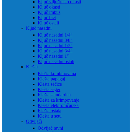
Ključ viljuškasto okasti
Ključ okasti
Ključ imbus
Ključ brzi
Ključ ostali
Ključ nasadni
Ključ nasadni 1/4″
Ključ nasadni 3/8″
Ključ nasadni 1/2″
Ključ nasadni 3/4″
Ključ nasadni 1″
Ključ nasadni ostali
Klešta
Klešta kombinovana
Klešta papagaj
Klešta sečice
Klešta seger
Klešta standardna
Klešta za krimpovanje
Klešta elektroničarska
Klešta ostala
Klešta u setu
Odvijači
Odvijač ravni