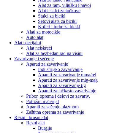
Alat za ram, viljušku i navoj
Alat i stalci za točkove
Stalci za bicikl
Setovi alata za bicikl
Koferi i torbe za bicikl
Alati za motocikle
Auto alat
Alat specijalni
Alat neiskreći
Alat za bezbedan rad na visini
Zavarivanje i sečenje
Aparati za zavarivanje
Industrijsko zavarivanje
Aparati za zavarivanje mma/rel
Aparati za zavarivanje mig-mag
Aparati za zavarivanje tig
Aparati za tačkasto zavarivanje
Pribor, oprema i delovi za zavariv.
Potrošni materijal
Aparati za sečenje plazmom
Zaštitna oprema za zavarivanje
Rezni i brusni alat
Rezni alat
Burgije