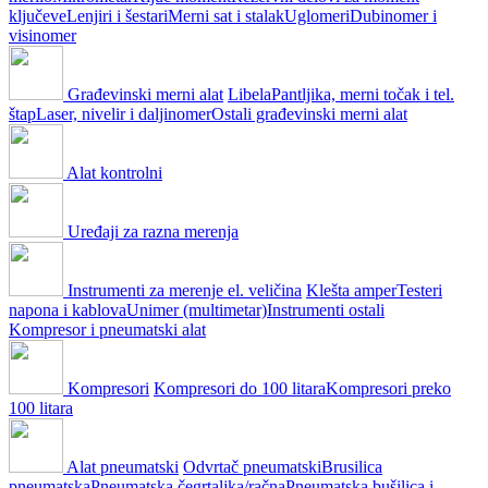
ključeve
Lenjiri i šestari
Merni sat i stalak
Uglomeri
Dubinomer i
visinomer
Građevinski merni alat
Libela
Pantljika, merni točak i tel.
štap
Laser, nivelir i daljinomer
Ostali građevinski merni alat
Alat kontrolni
Uređaji za razna merenja
Instrumenti za merenje el. veličina
Klešta amper
Testeri
napona i kablova
Unimer (multimetar)
Instrumenti ostali
Kompresor i pneumatski alat
Kompresori
Kompresori do 100 litara
Kompresori preko
100 litara
Alat pneumatski
Odvrtač pneumatski
Brusilica
pneumatska
Pneumatska čegrtaljka/račna
Pneumatska bušilica i