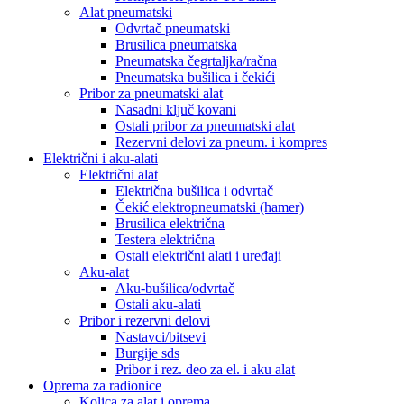
Alat pneumatski
Odvrtač pneumatski
Brusilica pneumatska
Pneumatska čegrtaljka/račna
Pneumatska bušilica i čekići
Pribor za pneumatski alat
Nasadni ključ kovani
Ostali pribor za pneumatski alat
Rezervni delovi za pneum. i kompres
Električni i aku-alati
Električni alat
Električna bušilica i odvrtač
Čekić elektropneumatski (hamer)
Brusilica električna
Testera električna
Ostali električni alati i uređaji
Aku-alat
Aku-bušilica/odvrtač
Ostali aku-alati
Pribor i rezervni delovi
Nastavci/bitsevi
Burgije sds
Pribor i rez. deo za el. i aku alat
Oprema za radionice
Kolica za alat i oprema