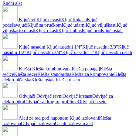
Ručni alat
Ključevi
Ključ cevasti
Ključ kukasti
Ključ
podešavajući
Ključ sa t-ručkom
Ključ udarni
Ključ viljuškasti
Ključ
viljuškasto okasti
Ključ okasti
Ključ imbus
Ključ brzi
Ključ ostali
Ključ nasadni
Ključ nasadni 1/4"
Ključ nasadni 3/8"
Ključ
nasadni 1/2"
Ključ nasadni 3/4"
Ključ nasadni 1"
Ključ nasadni ostali
Klešta
Klešta kombinovana
Klešta papagaj
Klešta
sečice
Klešta seger
Klešta standardna
Klešta za krimpovanje
Klešta
elektroničarska
Klešta ostala
Klešta u setu
Odvijači
Odvijač ravni
Odvijač krstasti
Odvijač za
elektroniku
Odvijač sa drugim profilima
Odvijači u setu
Alati za rad pod naponom
Ključ izolovani
Klešta
izolovana
Odvijač izolovani
Ostali izolovani alat