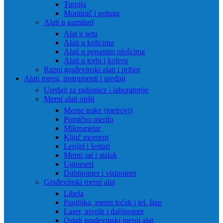
Turpija
Montirač i poluga
Alati u garnituri
Alat u setu
Alati u kolicima
Alati u penastim ulošcima
Alati u torbi i koferu
Razni građevinski alati i pribor
Alati merni, instrumenti i uređaji
Uređaji za radionice i laboratorije
Merni alati opšti
Merne trake (metrovi)
Pomično merilo
Mikrometar
Ključ moment
Lenjiri i šestari
Merni sat i stalak
Uglomeri
Dubinomer i visinomer
Građevinski merni alat
Libela
Pantljika, merni točak i tel. štap
Laser, nivelir i daljinomer
Ostali građevinski merni alat