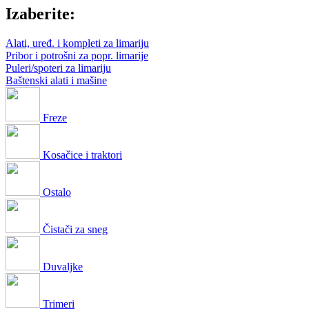
Izaberite:
Alati, uređ. i kompleti za limariju
Pribor i potrošni za popr. limarije
Puleri/spoteri za limariju
Baštenski alati i mašine
Freze
Kosačice i traktori
Ostalo
Čistači za sneg
Duvaljke
Trimeri