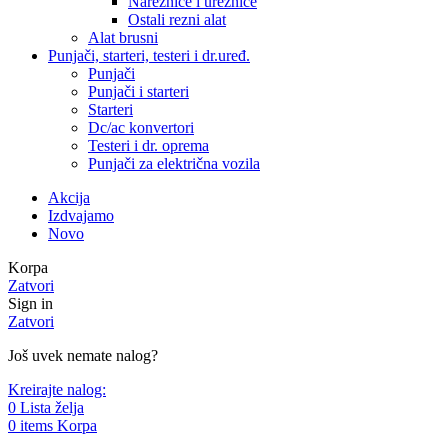
Nareznice i ureznice
Ostali rezni alat
Alat brusni
Punjači, starteri, testeri i dr.uređ.
Punjači
Punjači i starteri
Starteri
Dc/ac konvertori
Testeri i dr. oprema
Punjači za električna vozila
Akcija
Izdvajamo
Novo
Korpa
Zatvori
Sign in
Zatvori
Još uvek nemate nalog?
Kreirajte nalog:
0
Lista želja
0
items
Korpa