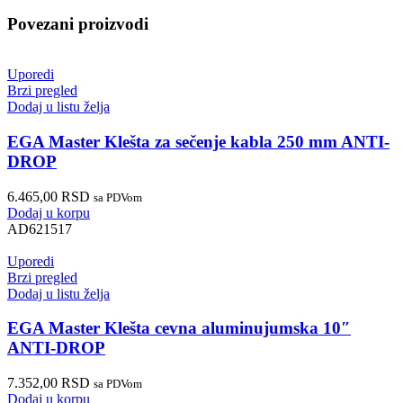
Povezani proizvodi
Uporedi
Brzi pregled
Dodaj u listu želja
EGA Master Klešta za sečenje kabla 250 mm ANTI-
DROP
6.465,00
RSD
sa PDVom
Dodaj u korpu
AD621517
Uporedi
Brzi pregled
Dodaj u listu želja
EGA Master Klešta cevna aluminujumska 10″
ANTI-DROP
7.352,00
RSD
sa PDVom
Dodaj u korpu