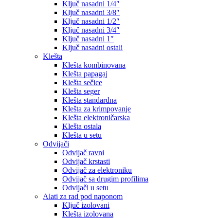
Ključ nasadni 1/4″
Ključ nasadni 3/8″
Ključ nasadni 1/2″
Ključ nasadni 3/4″
Ključ nasadni 1″
Ključ nasadni ostali
Klešta
Klešta kombinovana
Klešta papagaj
Klešta sečice
Klešta seger
Klešta standardna
Klešta za krimpovanje
Klešta elektroničarska
Klešta ostala
Klešta u setu
Odvijači
Odvijač ravni
Odvijač krstasti
Odvijač za elektroniku
Odvijač sa drugim profilima
Odvijači u setu
Alati za rad pod naponom
Ključ izolovani
Klešta izolovana