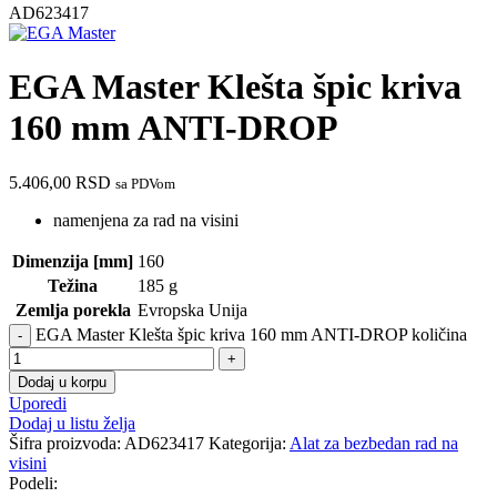
AD623417
EGA Master Klešta špic kriva
160 mm ANTI-DROP
5.406,00
RSD
sa PDVom
namenjena za rad na visini
Dimenzija [mm]
160
Težina
185 g
Zemlja porekla
Evropska Unija
EGA Master Klešta špic kriva 160 mm ANTI-DROP količina
Dodaj u korpu
Uporedi
Dodaj u listu želja
Šifra proizvoda:
AD623417
Kategorija:
Alat za bezbedan rad na
visini
Podeli: