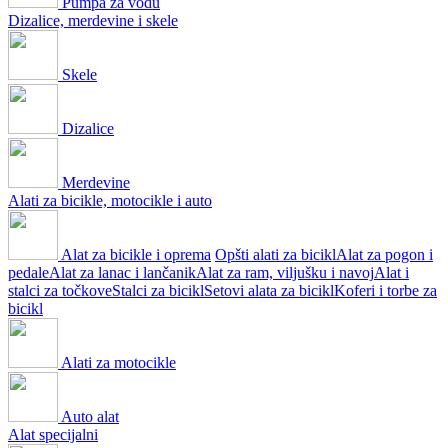
Pumpa za vodu
Dizalice, merdevine i skele
Skele
Dizalice
Merdevine
Alati za bicikle, motocikle i auto
Alat za bicikle i oprema
Opšti alati za bicikl
Alat za pogon i
pedale
Alat za lanac i lančanik
Alat za ram, viljušku i navoj
Alat i
stalci za točkove
Stalci za bicikl
Setovi alata za bicikl
Koferi i torbe za
bicikl
Alati za motocikle
Auto alat
Alat specijalni