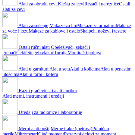
Alati za obradu cevi
Klešta za cevi
Rezači i nareznice
Ostali
alati za cevi
Alati za sečenje
Makaze za lim
Makaze za armaturu
Makaze
za voće i lozu
Makaze za kablove i ostalo
Skalpeli, noževi i testere
Ostali ručni alati
Obeleživači, sekači i
grebači
Čekić
Stege
Izvlakač
Turpija
Montirač i poluga
Alati u garnituri
Alat u setu
Alati u kolicima
Alati u penastim
ulošcima
Alati u torbi i koferu
Razni građevinski alati i pribor
Alati merni, instrumenti i uređaji
Uređaji za radionice i laboratorije
Merni alati opšti
Merne trake (metrovi)
Pomično
merilo
Mikrometar
Ključ moment
Rezervni delovi za moment