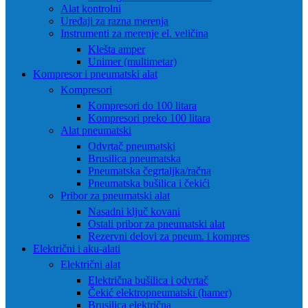
Alat kontrolni
Uređaji za razna merenja
Instrumenti za merenje el. veličina
Klešta amper
Unimer (multimetar)
Kompresor i pneumatski alat
Kompresori
Kompresori do 100 litara
Kompresori preko 100 litara
Alat pneumatski
Odvrtač pneumatski
Brusilica pneumatska
Pneumatska čegrtaljka/račna
Pneumatska bušilica i čekići
Pribor za pneumatski alat
Nasadni ključ kovani
Ostali pribor za pneumatski alat
Rezervni delovi za pneum. i kompres
Električni i aku-alati
Električni alat
Električna bušilica i odvrtač
Čekić elektropneumatski (hamer)
Brusilica električna