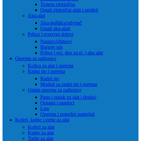
Testera električna
Ostali električni alati i uređaji
Aku-alat
Aku-bušilica/odvrtač
Ostali aku-alati
Pribor i rezervni delovi
Nastavci/bitsevi
Burgije sds
Pribor i rez. deo za el. i aku alat
Oprema za radionice
Kolica za alat i oprema
Radni sto i oprema
Radni sto
Moduli za radni sto i oprema
Ostala oprema za radionice
Pano i stalak za alat i dodaci
Ormani i sanduci
Lms
Oprema i potrošni materijal
Koferi, kutije i torbe za alat
Koferi za alat
Kutije za alat
Torbe za alat