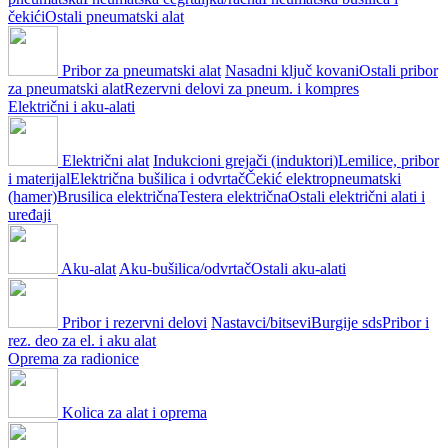
čekići
Ostali pneumatski alat
Pribor za pneumatski alat
Nasadni ključ kovani
Ostali pribor
za pneumatski alat
Rezervni delovi za pneum. i kompres
Električni i aku-alati
Električni alat
Indukcioni grejači (induktori)
Lemilice, pribor
i materijal
Električna bušilica i odvrtač
Čekić elektropneumatski
(hamer)
Brusilica električna
Testera električna
Ostali električni alati i
uređaji
Aku-alat
Aku-bušilica/odvrtač
Ostali aku-alati
Pribor i rezervni delovi
Nastavci/bitsevi
Burgije sds
Pribor i
rez. deo za el. i aku alat
Oprema za radionice
Kolica za alat i oprema