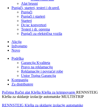
Alat brusni
Punjači, starteri, testeri i dr.uređ.
Punjači
Punjači i starteri
Starteri
Dc/ac konvertori
Testeri i dr. oprema
Punjači za električna vozila
Akcija
Izdvajamo
Novo
Podrška
Garancija Kvaliteta
Pravo na reklamaciju
Reklamacije i povraćaj robe
Unior Trajna Garancija
Kompanija
Za distributere
Početna
Ručni alat
Klešta
Klešta za krimpovanje
RENNSTEIG
Klešta za skidanje izolacije automatske MULTISTRIP
RENNSTEIG Klešta za skidanje izolacije automatske