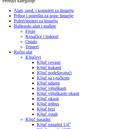
Pretraži kategorije
Alati, uređ. i kompleti za limariju
Pribor i potrošni za popr. limarije
Puleri/spoteri za limariju
Baštenski alati i mašine
Freze
Kosačice i traktori
Ostalo
Trimeri
Ručni alat
Ključevi
Ključ cevasti
Ključ kukasti
Ključ podešavajući
Ključ sa t-ručkom
Ključ udarni
Ključ viljuškasti
Ključ viljuškasto okasti
Ključ okasti
Ključ imbus
Ključ brzi
Ključ ostali
Ključ nasadni
Ključ nasadni 1/4″