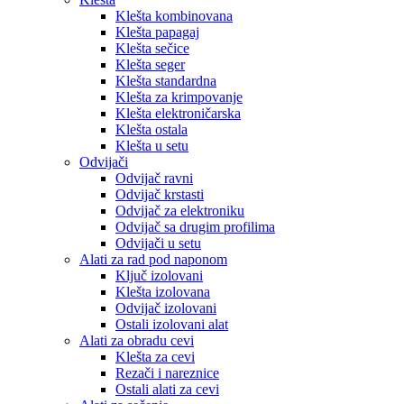
Klešta kombinovana
Klešta papagaj
Klešta sečice
Klešta seger
Klešta standardna
Klešta za krimpovanje
Klešta elektroničarska
Klešta ostala
Klešta u setu
Odvijači
Odvijač ravni
Odvijač krstasti
Odvijač za elektroniku
Odvijač sa drugim profilima
Odvijači u setu
Alati za rad pod naponom
Ključ izolovani
Klešta izolovana
Odvijač izolovani
Ostali izolovani alat
Alati za obradu cevi
Klešta za cevi
Rezači i nareznice
Ostali alati za cevi