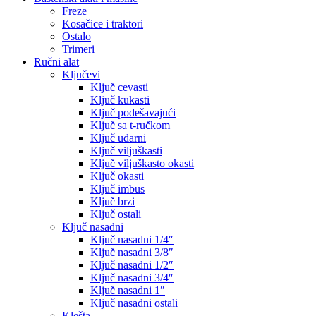
Freze
Kosačice i traktori
Ostalo
Trimeri
Ručni alat
Ključevi
Ključ cevasti
Ključ kukasti
Ključ podešavajući
Ključ sa t-ručkom
Ključ udarni
Ključ viljuškasti
Ključ viljuškasto okasti
Ključ okasti
Ključ imbus
Ključ brzi
Ključ ostali
Ključ nasadni
Ključ nasadni 1/4″
Ključ nasadni 3/8″
Ključ nasadni 1/2″
Ključ nasadni 3/4″
Ključ nasadni 1″
Ključ nasadni ostali
Klešta