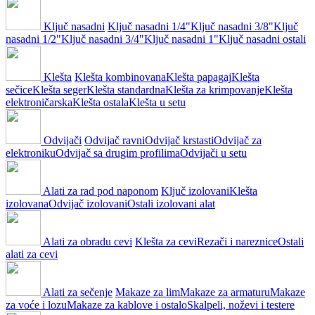
Ključ nasadni
Ključ nasadni 1/4"
Ključ nasadni 3/8"
Ključ
nasadni 1/2"
Ključ nasadni 3/4"
Ključ nasadni 1"
Ključ nasadni ostali
Klešta
Klešta kombinovana
Klešta papagaj
Klešta
sečice
Klešta seger
Klešta standardna
Klešta za krimpovanje
Klešta
elektroničarska
Klešta ostala
Klešta u setu
Odvijači
Odvijač ravni
Odvijač krstasti
Odvijač za
elektroniku
Odvijač sa drugim profilima
Odvijači u setu
Alati za rad pod naponom
Ključ izolovani
Klešta
izolovana
Odvijač izolovani
Ostali izolovani alat
Alati za obradu cevi
Klešta za cevi
Rezači i nareznice
Ostali
alati za cevi
Alati za sečenje
Makaze za lim
Makaze za armaturu
Makaze
za voće i lozu
Makaze za kablove i ostalo
Skalpeli, noževi i testere