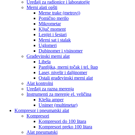
Uređaji za radionice i laboratorije
Merni alati opšti
Merne trake (metrovi)
Pomično merilo
Mikrometar
Ključ moment
Lenjiri i šestari
Merni sat i stalak
Uglomeri
Dubinomer i visinomer
Građevinski merni alat
Libela
Pantljika, merni točak i tel. štap
Laser, nivelir i daljinomer
Ostali građevinski merni alat
Alat kontrolni
Uređaji za razna merenja
Instrumenti za merenje el. veličina
Klešta amper
Unimer (multimetar)
Kompresor i pneumatski alat
Kompresori
Kompresori do 100 litara
Kompresori preko 100 litara
Alat pneumatski