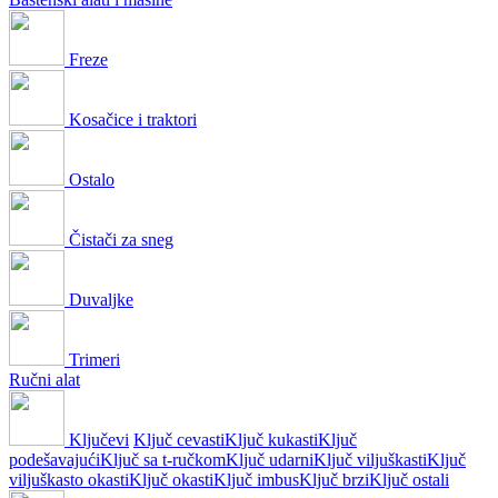
Freze
Kosačice i traktori
Ostalo
Čistači za sneg
Duvaljke
Trimeri
Ručni alat
Ključevi
Ključ cevasti
Ključ kukasti
Ključ
podešavajući
Ključ sa t-ručkom
Ključ udarni
Ključ viljuškasti
Ključ
viljuškasto okasti
Ključ okasti
Ključ imbus
Ključ brzi
Ključ ostali