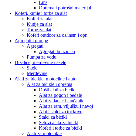
Lms
Oprema i potrošni materijal
Koferi, kutije i torbe za alat
Koferi za alat
Kutije za alat
Torbe za alat
Koferi outdoor za os.instr. i opr.
Agregati i pumpe
Agregati
Agregati benzinski
Pumpa za vodu
Dizalice, merdevine i skele
Skele
Merdevine
Alati za bicikle, motocikle i auto
Alat za bicikle i oprema
Opšti alati za bicikl
Alat za pogon i pedale
Alat za lanac i lančanik
Alat za ram, viljušku i navoj
Alat i stalci za točkove
Stalci za bicikl
Setovi alata za bicikl
Koferi i torbe za bicikl
Alati za motocikle