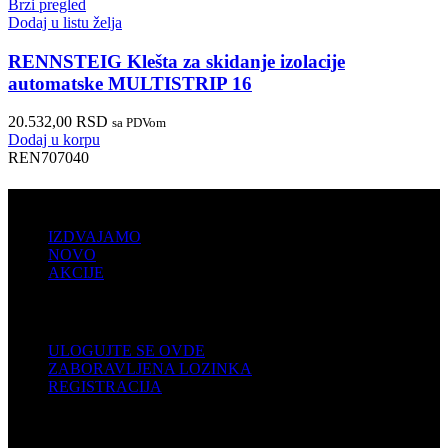
Brzi pregled
Dodaj u listu želja
RENNSTEIG Klešta za skidanje izolacije
automatske MULTISTRIP 16
20.532,00
RSD
sa PDVom
Dodaj u korpu
REN707040
PRODAJA
IZDVAJAMO
NOVO
AKCIJE
KORISNIČKI NALOG
ULOGUJTE SE OVDE
ZABORAVLJENA LOZINKA
REGISTRACIJA
POMOĆ