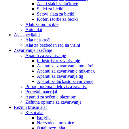
Alat i stalci za točkove
Stalci za bicikl
Setovi alata za bicikl
Koferi i torbe za bicikl
Alati za motocikle
Auto alat
Alat specijalni
Alat neiskreći
Alat za bezbedan rad na visini
Zavarivanje i sečenje
Aparati za zavarivanje
Industrijsko zavarivanje
Aparati za zavarivanje mma/rel
Aparati za zavarivanje mig-mag
Aparati za zavarivanje tig
Aparati za tačkasto zavarivanje
Pribor, oprema i delovi za zavariv.
Potrošni materijal
Aparati za sečenje plazmom
Zaštitna oprema za zavarivanje
Rezni i brusni alat
Rezni alat
Burgije
Nareznice i ureznice
Ostali rezni alat