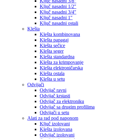
Ključ nasadni 3/8″
Ključ nasadni 1/2″
Ključ nasadni 3/4″
Ključ nasadni 1″
Ključ nasadni ostali
Klešta
Klešta kombinovana
Klešta papagaj
Klešta sečice
Klešta seger
Klešta standardna
Klešta za krimpovanje
Klešta elektroničarska
Klešta ostala
Klešta u setu
Odvijači
Odvijač ravni
Odvijač krstasti
Odvijač za elektroniku
Odvijač sa drugim profilima
Odvijači u setu
Alati za rad pod naponom
Ključ izolovani
Klešta izolovana
Odvijač izolovani