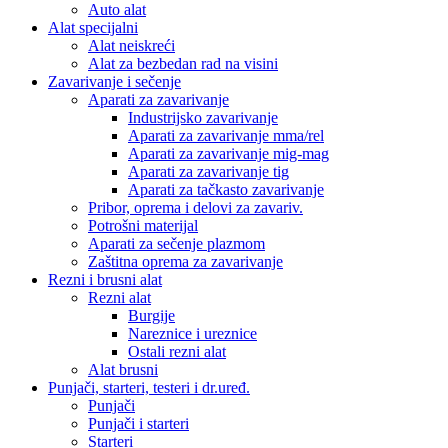
Auto alat
Alat specijalni
Alat neiskreći
Alat za bezbedan rad na visini
Zavarivanje i sečenje
Aparati za zavarivanje
Industrijsko zavarivanje
Aparati za zavarivanje mma/rel
Aparati za zavarivanje mig-mag
Aparati za zavarivanje tig
Aparati za tačkasto zavarivanje
Pribor, oprema i delovi za zavariv.
Potrošni materijal
Aparati za sečenje plazmom
Zaštitna oprema za zavarivanje
Rezni i brusni alat
Rezni alat
Burgije
Nareznice i ureznice
Ostali rezni alat
Alat brusni
Punjači, starteri, testeri i dr.uređ.
Punjači
Punjači i starteri
Starteri