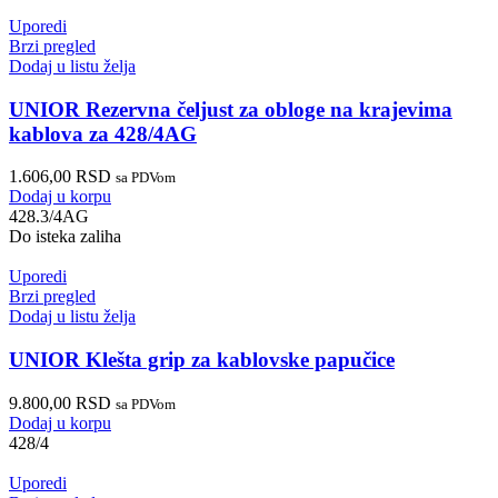
Uporedi
Brzi pregled
Dodaj u listu želja
UNIOR Rezervna čeljust za obloge na krajevima
kablova za 428/4AG
1.606,00
RSD
sa PDVom
Dodaj u korpu
428.3/4AG
Do isteka zaliha
Uporedi
Brzi pregled
Dodaj u listu želja
UNIOR Klešta grip za kablovske papučice
9.800,00
RSD
sa PDVom
Dodaj u korpu
428/4
Uporedi