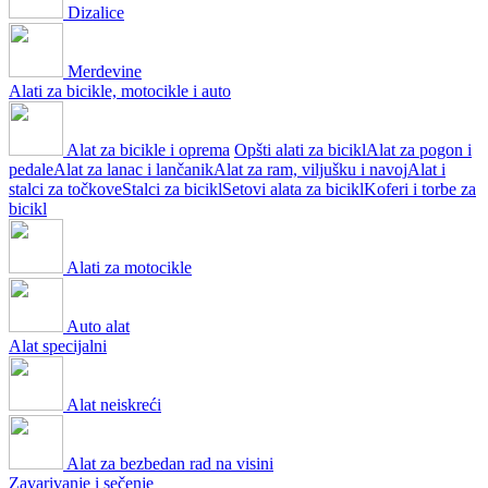
Dizalice
Merdevine
Alati za bicikle, motocikle i auto
Alat za bicikle i oprema
Opšti alati za bicikl
Alat za pogon i
pedale
Alat za lanac i lančanik
Alat za ram, viljušku i navoj
Alat i
stalci za točkove
Stalci za bicikl
Setovi alata za bicikl
Koferi i torbe za
bicikl
Alati za motocikle
Auto alat
Alat specijalni
Alat neiskreći
Alat za bezbedan rad na visini
Zavarivanje i sečenje