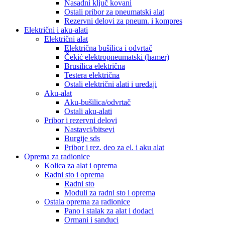
Nasadni ključ kovani
Ostali pribor za pneumatski alat
Rezervni delovi za pneum. i kompres
Električni i aku-alati
Električni alat
Električna bušilica i odvrtač
Čekić elektropneumatski (hamer)
Brusilica električna
Testera električna
Ostali električni alati i uređaji
Aku-alat
Aku-bušilica/odvrtač
Ostali aku-alati
Pribor i rezervni delovi
Nastavci/bitsevi
Burgije sds
Pribor i rez. deo za el. i aku alat
Oprema za radionice
Kolica za alat i oprema
Radni sto i oprema
Radni sto
Moduli za radni sto i oprema
Ostala oprema za radionice
Pano i stalak za alat i dodaci
Ormani i sanduci