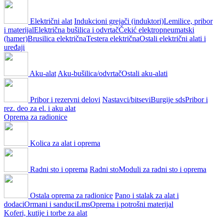
Električni alat
Indukcioni grejači (induktori)
Lemilice, pribor
i materijal
Električna bušilica i odvrtač
Čekić elektropneumatski
(hamer)
Brusilica električna
Testera električna
Ostali električni alati i
uređaji
Aku-alat
Aku-bušilica/odvrtač
Ostali aku-alati
Pribor i rezervni delovi
Nastavci/bitsevi
Burgije sds
Pribor i
rez. deo za el. i aku alat
Oprema za radionice
Kolica za alat i oprema
Radni sto i oprema
Radni sto
Moduli za radni sto i oprema
Ostala oprema za radionice
Pano i stalak za alat i
dodaci
Ormani i sanduci
Lms
Oprema i potrošni materijal
Koferi, kutije i torbe za alat