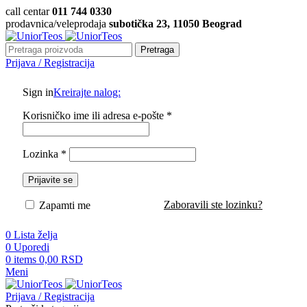
call centar
011 744 0330
prodavnica/veleprodaja
subotička 23, 11050 Beograd
Pretraga
Prijava / Registracija
Sign in
Kreirajte nalog:
Korisničko ime ili adresa e-pošte
*
Lozinka
*
Prijavite se
Zaboravili ste lozinku?
Zapamti me
0
Lista želja
0
Uporedi
0
items
0,00
RSD
Meni
Prijava / Registracija