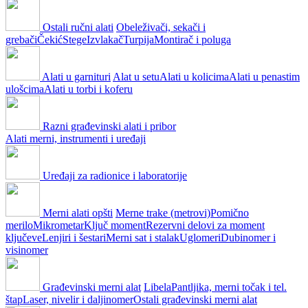
Ostali ručni alati
Obeleživači, sekači i
grebači
Čekić
Stege
Izvlakač
Turpija
Montirač i poluga
Alati u garnituri
Alat u setu
Alati u kolicima
Alati u penastim
ulošcima
Alati u torbi i koferu
Razni građevinski alati i pribor
Alati merni, instrumenti i uređaji
Uređaji za radionice i laboratorije
Merni alati opšti
Merne trake (metrovi)
Pomično
merilo
Mikrometar
Ključ moment
Rezervni delovi za moment
ključeve
Lenjiri i šestari
Merni sat i stalak
Uglomeri
Dubinomer i
visinomer
Građevinski merni alat
Libela
Pantljika, merni točak i tel.
štap
Laser, nivelir i daljinomer
Ostali građevinski merni alat