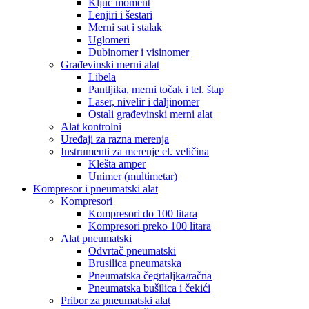
Ključ moment
Lenjiri i šestari
Merni sat i stalak
Uglomeri
Dubinomer i visinomer
Građevinski merni alat
Libela
Pantljika, merni točak i tel. štap
Laser, nivelir i daljinomer
Ostali građevinski merni alat
Alat kontrolni
Uređaji za razna merenja
Instrumenti za merenje el. veličina
Klešta amper
Unimer (multimetar)
Kompresor i pneumatski alat
Kompresori
Kompresori do 100 litara
Kompresori preko 100 litara
Alat pneumatski
Odvrtač pneumatski
Brusilica pneumatska
Pneumatska čegrtaljka/račna
Pneumatska bušilica i čekići
Pribor za pneumatski alat