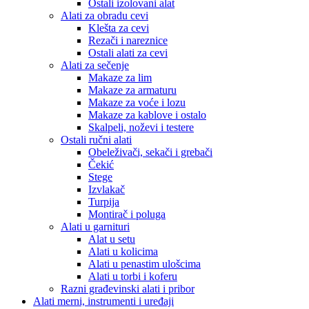
Ostali izolovani alat
Alati za obradu cevi
Klešta za cevi
Rezači i nareznice
Ostali alati za cevi
Alati za sečenje
Makaze za lim
Makaze za armaturu
Makaze za voće i lozu
Makaze za kablove i ostalo
Skalpeli, noževi i testere
Ostali ručni alati
Obeleživači, sekači i grebači
Čekić
Stege
Izvlakač
Turpija
Montirač i poluga
Alati u garnituri
Alat u setu
Alati u kolicima
Alati u penastim ulošcima
Alati u torbi i koferu
Razni građevinski alati i pribor
Alati merni, instrumenti i uređaji