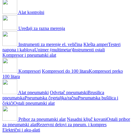
Alat kontrolni
Uređaji za razna merenja
Instrumenti za merenje el. veličina
Klešta amper
Testeri
napona i kablova
Unimer (multimetar)
Instrumenti ostali
Kompresor i pneumatski alat
Kompresori
Kompresori do 100 litara
Kompresori preko
100 litara
Alat pneumatski
Odvrtač pneumatski
Brusilica
pneumatska
Pneumatska čegrtaljka/račna
Pneumatska bušilica i
čekići
Ostali pneumatski alat
Pribor za pneumatski alat
Nasadni ključ kovani
Ostali pribor
za pneumatski alat
Rezervni delovi za pneum. i kompres
Električni i aku-alati