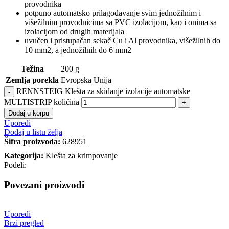
provodnika
​potpuno automatsko prilagođavanje svim jednožilnim i
višežilnim provodnicima sa PVC izolacijom, kao i onima sa
izolacijom od drugih materijala
uvučen i pristupačan sekač Cu i Al provodnika, višežilnih do
10 mm2, a jednožilnih do 6 mm2
Težina
200 g
Zemlja porekla
Evropska Unija
RENNSTEIG Klešta za skidanje izolacije automatske
MULTISTRIP količina
Dodaj u korpu
Uporedi
Dodaj u listu želja
Šifra proizvoda:
628951
Kategorija:
Klešta za krimpovanje
Podeli:
Povezani proizvodi
Uporedi
Brzi pregled