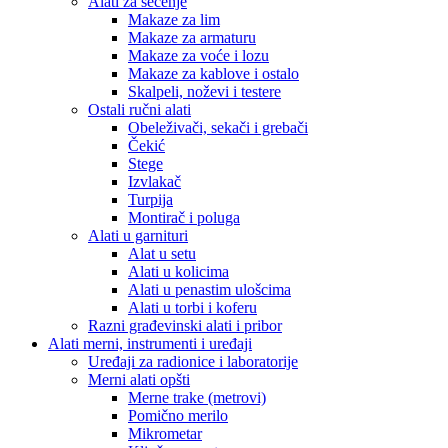
Alati za sečenje
Makaze za lim
Makaze za armaturu
Makaze za voće i lozu
Makaze za kablove i ostalo
Skalpeli, noževi i testere
Ostali ručni alati
Obeleživači, sekači i grebači
Čekić
Stege
Izvlakač
Turpija
Montirač i poluga
Alati u garnituri
Alat u setu
Alati u kolicima
Alati u penastim ulošcima
Alati u torbi i koferu
Razni građevinski alati i pribor
Alati merni, instrumenti i uređaji
Uređaji za radionice i laboratorije
Merni alati opšti
Merne trake (metrovi)
Pomično merilo
Mikrometar