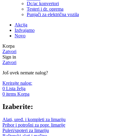
Dc/ac konvertori
Testeri i dr. oprema
Punjači za električna vozila
Akcija
Izdvajamo
Novo
Korpa
Zatvori
Sign in
Zatvori
Još uvek nemate nalog?
Kreirajte nalog:
0
Lista želja
0
items
Korpa
Izaberite:
Alati, uređ. i kompleti za limariju
Pribor i potrošni za popr. limarije
Puleri/spoteri za limariju
Baštenski alati i mašine