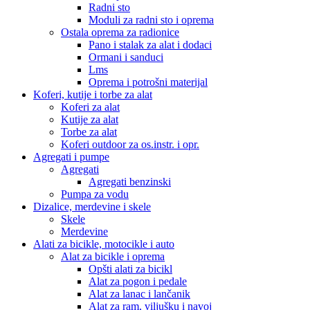
Radni sto
Moduli za radni sto i oprema
Ostala oprema za radionice
Pano i stalak za alat i dodaci
Ormani i sanduci
Lms
Oprema i potrošni materijal
Koferi, kutije i torbe za alat
Koferi za alat
Kutije za alat
Torbe za alat
Koferi outdoor za os.instr. i opr.
Agregati i pumpe
Agregati
Agregati benzinski
Pumpa za vodu
Dizalice, merdevine i skele
Skele
Merdevine
Alati za bicikle, motocikle i auto
Alat za bicikle i oprema
Opšti alati za bicikl
Alat za pogon i pedale
Alat za lanac i lančanik
Alat za ram, viljušku i navoj