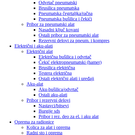
Odvrtač pneumatski
Brusilica pneumatska
Pneumatska čegrtaljka/račna
Pneumatska bušilica i čekići
Pribor za pneumatski alat
Nasadni ključ kovani
Ostali pribor za pneumatski alat
Rezervni delovi za pneum. i kompres
Električni i aku-alati
Električni alat
Električna bušilica i odvrtač
Čekić elektropneumatski (hamer)
Brusilica električna
Testera električna
Ostali električni alati i uređaji
Aku-alat
Aku-bušilica/odvrtač
Ostali aku-alati
Pribor i rezervni delovi
Nastavci/bitsevi
Burgije sds
Pribor i rez. deo za el. i aku alat
Oprema za radionice
Kolica za alat i oprema
Radni sto i oprema