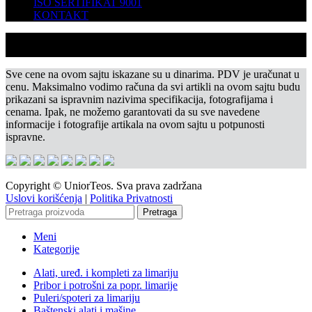
ISO SERTIFIKAT 9001
KONTAKT
Sve cene na ovom sajtu iskazane su u dinarima. PDV je uračunat u
cenu. Maksimalno vodimo računa da svi artikli na ovom sajtu budu
prikazani sa ispravnim nazivima specifikacija, fotografijama i
cenama. Ipak, ne možemo garantovati da su sve navedene
informacije i fotografije artikala na ovom sajtu u potpunosti
ispravne.
Copyright © UniorTeos. Sva prava zadržana
Uslovi korišćenja
|
Politika Privatnosti
Pretraga
Meni
Kategorije
Alati, uređ. i kompleti za limariju
Pribor i potrošni za popr. limarije
Puleri/spoteri za limariju
Baštenski alati i mašine