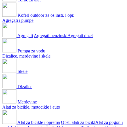
Koferi outdoor za os.instr. i opr.
Agregati i pumpe
Agregati
Agregati benzinski
Agregati dizel
Pumpa za vodu
Dizalice, merdevine i skele
Skele
Dizalice
Merdevine
Alati za bicikle, motocikle i auto
Alat za bicikle i oprema
Opšti alati za bicikl
Alat za pogon i