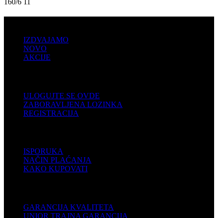
160/6 11
PRODAJA
IZDVAJAMO
NOVO
AKCIJE
KORISNIČKI NALOG
ULOGUJTE SE OVDE
ZABORAVLJENA LOZINKA
REGISTRACIJA
POMOĆ
ISPORUKA
NAČIN PLAĆANJA
KAKO KUPOVATI
PODRŠKA
GARANCIJA KVALITETA
UNIOR TRAJNA GARANCIJA