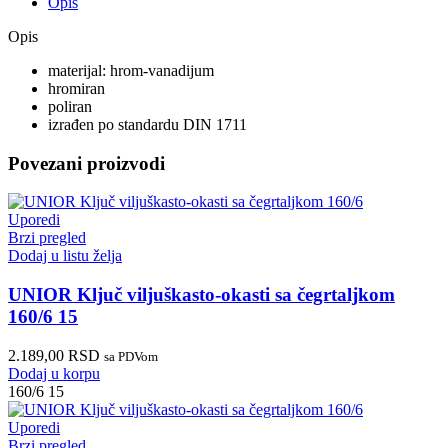
Opis
Opis
materijal: hrom-vanadijum
hromiran
poliran
izrađen po standardu DIN 1711
Povezani proizvodi
Uporedi
Brzi pregled
Dodaj u listu želja
UNIOR Ključ viljuškasto-okasti sa čegrtaljkom
160/6 15
2.189,00
RSD
sa PDVom
Dodaj u korpu
160/6 15
Uporedi
Brzi pregled