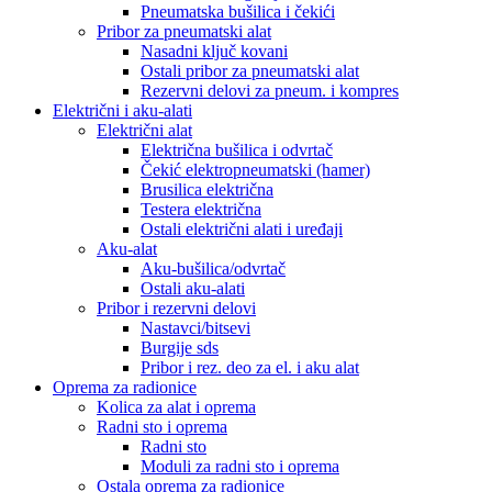
Pneumatska bušilica i čekići
Pribor za pneumatski alat
Nasadni ključ kovani
Ostali pribor za pneumatski alat
Rezervni delovi za pneum. i kompres
Električni i aku-alati
Električni alat
Električna bušilica i odvrtač
Čekić elektropneumatski (hamer)
Brusilica električna
Testera električna
Ostali električni alati i uređaji
Aku-alat
Aku-bušilica/odvrtač
Ostali aku-alati
Pribor i rezervni delovi
Nastavci/bitsevi
Burgije sds
Pribor i rez. deo za el. i aku alat
Oprema za radionice
Kolica za alat i oprema
Radni sto i oprema
Radni sto
Moduli za radni sto i oprema
Ostala oprema za radionice