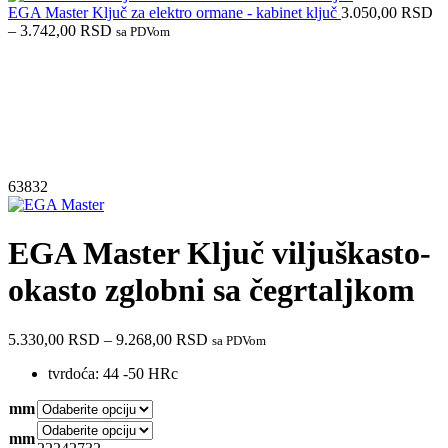
EGA Master Ključ za elektro ormane - kabinet ključ
3.050,00
RSD
–
3.742,00
RSD
sa PDVom
63832
EGA Master Ključ viljuškasto-
okasto zglobni sa čegrtaljkom
5.330,00
RSD
–
9.268,00
RSD
sa PDVom
tvrdoća: 44 -50 HRc
mm
mm