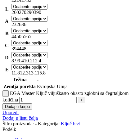
22
24
27
32
L
260
270
290
390
A
23
26
36
B
44
50
55
65
C
39
44
48
D
8.9
9.4
10.2
12.4
E
11.8
12.3
13.1
15.8
Težina
-
Zemlja porekla
Evropska Unija
EGA Master Ključ viljuškasto-okasto zglobni sa čegrtaljkom
količina
Dodaj u korpu
Uporedi
Dodaj u listu želja
Šifra proizvoda:
-
Kategorija:
Ključ brzi
Podeli: