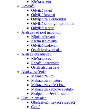
Klešta u setu
Odvijači
Odvijač ravni
Odvijač krstasti
Odvijač za elektroniku
Odvijač sa drugim profilima
Odvijači u setu
Alati za rad pod naponom
Ključ izolovani
Klešta izolovana
Odvijač izolovani
Ostali izolovani alat
Alati za obradu cevi
Klešta za cevi
Rezači i nareznice
Ostali alati za cevi
Alati za sečenje
Makaze za lim
Makaze za armaturu
Makaze za voće i lozu
Makaze za kablove i ostalo
Skalpeli, noževi i testere
Ostali ručni alati
Obeleživači, sekači i grebači
Čekić