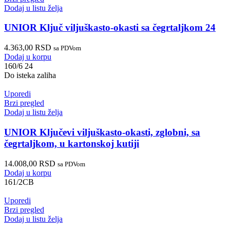
Dodaj u listu želja
UNIOR Ključ viljuškasto-okasti sa čegrtaljkom 24
4.363,00
RSD
sa PDVom
Dodaj u korpu
160/6 24
Do isteka zaliha
Uporedi
Brzi pregled
Dodaj u listu želja
UNIOR Ključevi viljuškasto-okasti, zglobni, sa
čegrtaljkom, u kartonskoj kutiji
14.008,00
RSD
sa PDVom
Dodaj u korpu
161/2CB
Uporedi
Brzi pregled
Dodaj u listu želja