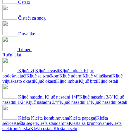
Ostalo
Čistači za sneg
Duvaljke
Trimeri
Ručni alat
Ključevi
Ključ cevasti
Ključ kukasti
Ključ
podešavajući
Ključ sa t-ručkom
Ključ udarni
Ključ viljuškasti
Ključ
viljuškasto okasti
Ključ okasti
Ključ imbus
Ključ brzi
Ključ ostali
Ključ nasadni
Ključ nasadni 1/4"
Ključ nasadni 3/8"
Ključ
nasadni 1/2"
Ključ nasadni 3/4"
Ključ nasadni 1"
Ključ nasadni ostali
Klešta
Klešta kombinovana
Klešta papagaj
Klešta
sečice
Klešta seger
Klešta standardna
Klešta za krimpovanje
Klešta
elektroničarska
Klešta ostala
Klešta u setu