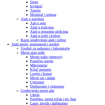
Stege
Izvlakač
Turpija
Montirač i poluga
Alati u garnituri
Alat u setu
Alati u kolicima
Alati u penastim ulošcima
Alati u torbi i koferu
Razni građevinski alati i pribor
Alati merni, instrumenti i uređaji
Uređaji za radionice i laboratorije
Merni alati opšti
Merne trake (metrovi)
Pomično merilo
Mikrometar
Ključ moment
Lenjiri i šestari
Merni sat i stalak
Uglomeri
Dubinomer i visinomer
Građevinski merni alat
Libela
Pantljika, merni točak i tel. štap
Laser, nivelir i daljinomer