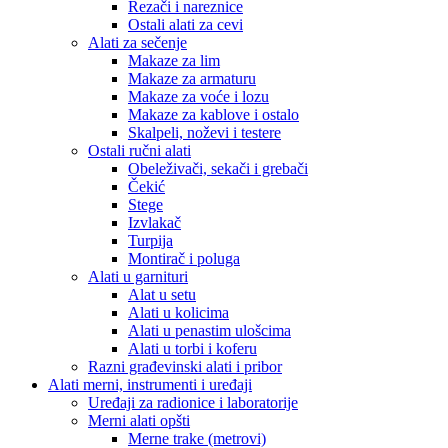
Rezači i nareznice
Ostali alati za cevi
Alati za sečenje
Makaze za lim
Makaze za armaturu
Makaze za voće i lozu
Makaze za kablove i ostalo
Skalpeli, noževi i testere
Ostali ručni alati
Obeleživači, sekači i grebači
Čekić
Stege
Izvlakač
Turpija
Montirač i poluga
Alati u garnituri
Alat u setu
Alati u kolicima
Alati u penastim ulošcima
Alati u torbi i koferu
Razni građevinski alati i pribor
Alati merni, instrumenti i uređaji
Uređaji za radionice i laboratorije
Merni alati opšti
Merne trake (metrovi)