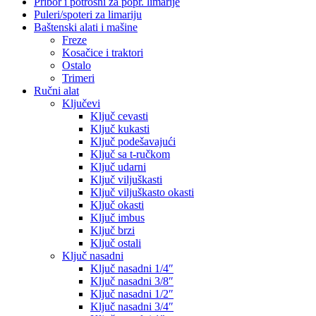
Pribor i potrošni za popr. limarije
Puleri/spoteri za limariju
Baštenski alati i mašine
Freze
Kosačice i traktori
Ostalo
Trimeri
Ručni alat
Ključevi
Ključ cevasti
Ključ kukasti
Ključ podešavajući
Ključ sa t-ručkom
Ključ udarni
Ključ viljuškasti
Ključ viljuškasto okasti
Ključ okasti
Ključ imbus
Ključ brzi
Ključ ostali
Ključ nasadni
Ključ nasadni 1/4″
Ključ nasadni 3/8″
Ključ nasadni 1/2″
Ključ nasadni 3/4″