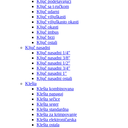
Ključ podešavajući
Ključ sa t-ručkom
Ključ udarni
Ključ viljuškasti
Ključ viljuškasto okasti
Ključ okasti
Ključ imbus
Ključ brzi
Ključ ostali
Ključ nasadni
Ključ nasadni 1/4″
Ključ nasadni 3/8″
Ključ nasadni 1/2″
Ključ nasadni 3/4″
Ključ nasadni 1″
Ključ nasadni ostali
Klešta
Klešta kombinovana
Klešta papagaj
Klešta sečice
Klešta seger
Klešta standardna
Klešta za krimpovanje
Klešta elektroničarska
Klešta ostala