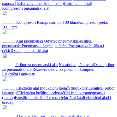
napona i kablova
Unimer (multimetar)
Instrumenti ostali
Kompresor i pneumatski alat
Kompresori
Kompresori do 100 litara
Kompresori preko
100 litara
Alat pneumatski
Odvrtač pneumatski
Brusilica
pneumatska
Pneumatska čegrtaljka/račna
Pneumatska bušilica i
čekići
Ostali pneumatski alat
Pribor za pneumatski alat
Nasadni ključ kovani
Ostali pribor
za pneumatski alat
Rezervni delovi za pneum. i kompres
Električni i aku-alati
Električni alat
Indukcioni grejači (induktori)
Lemilice, pribor
i materijal
Električna bušilica i odvrtač
Čekić elektropneumatski
(hamer)
Brusilica električna
Testera električna
Ostali električni alati i
uređaji
Aku-alat
Aku-bušilica/odvrtač
Ostali aku-alati