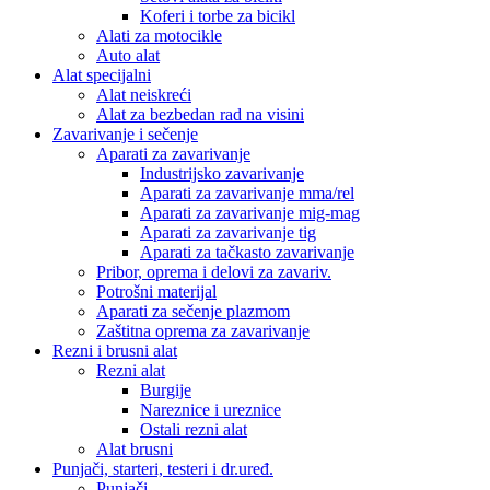
Koferi i torbe za bicikl
Alati za motocikle
Auto alat
Alat specijalni
Alat neiskreći
Alat za bezbedan rad na visini
Zavarivanje i sečenje
Aparati za zavarivanje
Industrijsko zavarivanje
Aparati za zavarivanje mma/rel
Aparati za zavarivanje mig-mag
Aparati za zavarivanje tig
Aparati za tačkasto zavarivanje
Pribor, oprema i delovi za zavariv.
Potrošni materijal
Aparati za sečenje plazmom
Zaštitna oprema za zavarivanje
Rezni i brusni alat
Rezni alat
Burgije
Nareznice i ureznice
Ostali rezni alat
Alat brusni
Punjači, starteri, testeri i dr.uređ.
Punjači