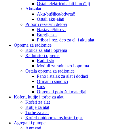
Ostali električni alati i uređaji
Aku-alat
Aku-bušilica/odvrtač
Ostali aku-alati
Pribor i rezervni delovi
Nastavci/bitsevi
Burgije sds
Pribor i rez. deo za el. i aku alat
Oprema za radionice
Kolica za alat i oprema
Radni sto i oprema
Radni sto
Moduli za radni sto i oprema
Ostala oprema za radionice
Pano i stalak za alat i dodaci
Ormani i sanduci
Lms
Oprema i potrošni materijal
Koferi, kutije i torbe za alat
Koferi za alat
Kutije za alat
Torbe za alat
Koferi outdoor za os.instr. i opr.
Agregati i pumpe
Agregati