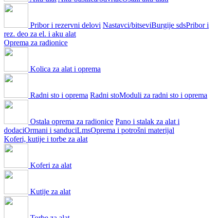
Pribor i rezervni delovi
Nastavci/bitsevi
Burgije sds
Pribor i
rez. deo za el. i aku alat
Oprema za radionice
Kolica za alat i oprema
Radni sto i oprema
Radni sto
Moduli za radni sto i oprema
Ostala oprema za radionice
Pano i stalak za alat i
dodaci
Ormani i sanduci
Lms
Oprema i potrošni materijal
Koferi, kutije i torbe za alat
Koferi za alat
Kutije za alat
Torbe za alat