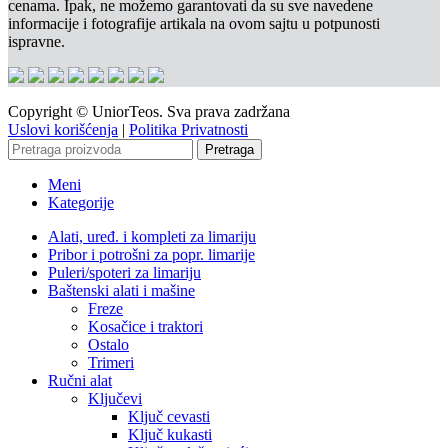
cenama. Ipak, ne možemo garantovati da su sve navedene
informacije i fotografije artikala na ovom sajtu u potpunosti
ispravne.
Copyright © UniorTeos. Sva prava zadržana
Uslovi korišćenja
|
Politika Privatnosti
Pretraga
Meni
Kategorije
Alati, uređ. i kompleti za limariju
Pribor i potrošni za popr. limarije
Puleri/spoteri za limariju
Baštenski alati i mašine
Freze
Kosačice i traktori
Ostalo
Trimeri
Ručni alat
Ključevi
Ključ cevasti
Ključ kukasti