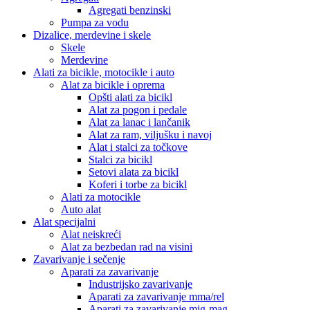
Agregati benzinski
Pumpa za vodu
Dizalice, merdevine i skele
Skele
Merdevine
Alati za bicikle, motocikle i auto
Alat za bicikle i oprema
Opšti alati za bicikl
Alat za pogon i pedale
Alat za lanac i lančanik
Alat za ram, viljušku i navoj
Alat i stalci za točkove
Stalci za bicikl
Setovi alata za bicikl
Koferi i torbe za bicikl
Alati za motocikle
Auto alat
Alat specijalni
Alat neiskreći
Alat za bezbedan rad na visini
Zavarivanje i sečenje
Aparati za zavarivanje
Industrijsko zavarivanje
Aparati za zavarivanje mma/rel
Aparati za zavarivanje mig-mag