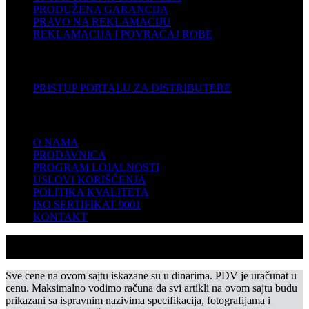
PRODUŽENA GARANCIJA
PRAVO NA REKLAMACIJU
REKLAMACIJA I POVRAĆAJ ROBE
DISTRIBUTERI
PRISTUP PORTALU ZA DISTRIBUTERE
KOMPANIJA
O NAMA
PRODAVNICA
PROGRAM LOJALNOSTI
USLOVI KORIŠĆENJA
POLITIKA KVALITETA
ISO SERTIFIKAT 9001
KONTAKT
Sve cene na ovom sajtu iskazane su u dinarima. PDV je uračunat u
cenu. Maksimalno vodimo računa da svi artikli na ovom sajtu budu
prikazani sa ispravnim nazivima specifikacija, fotografijama i