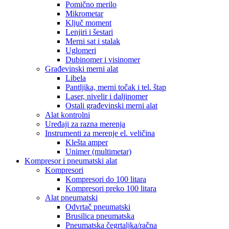
Pomično merilo
Mikrometar
Ključ moment
Lenjiri i šestari
Merni sat i stalak
Uglomeri
Dubinomer i visinomer
Građevinski merni alat
Libela
Pantljika, merni točak i tel. štap
Laser, nivelir i daljinomer
Ostali građevinski merni alat
Alat kontrolni
Uređaji za razna merenja
Instrumenti za merenje el. veličina
Klešta amper
Unimer (multimetar)
Kompresor i pneumatski alat
Kompresori
Kompresori do 100 litara
Kompresori preko 100 litara
Alat pneumatski
Odvrtač pneumatski
Brusilica pneumatska
Pneumatska čegrtaljka/račna