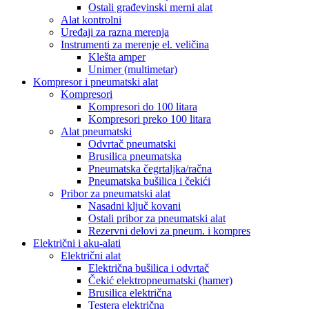
Ostali građevinski merni alat
Alat kontrolni
Uređaji za razna merenja
Instrumenti za merenje el. veličina
Klešta amper
Unimer (multimetar)
Kompresor i pneumatski alat
Kompresori
Kompresori do 100 litara
Kompresori preko 100 litara
Alat pneumatski
Odvrtač pneumatski
Brusilica pneumatska
Pneumatska čegrtaljka/račna
Pneumatska bušilica i čekići
Pribor za pneumatski alat
Nasadni ključ kovani
Ostali pribor za pneumatski alat
Rezervni delovi za pneum. i kompres
Električni i aku-alati
Električni alat
Električna bušilica i odvrtač
Čekić elektropneumatski (hamer)
Brusilica električna
Testera električna