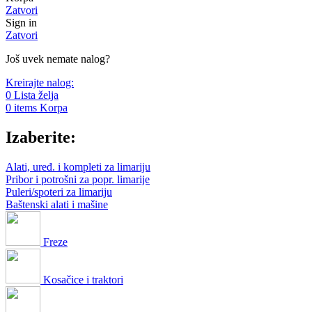
Zatvori
Sign in
Zatvori
Još uvek nemate nalog?
Kreirajte nalog:
0
Lista želja
0
items
Korpa
Izaberite:
Alati, uređ. i kompleti za limariju
Pribor i potrošni za popr. limarije
Puleri/spoteri za limariju
Baštenski alati i mašine
Freze
Kosačice i traktori