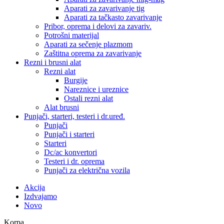
Aparati za zavarivanje tig
Aparati za tačkasto zavarivanje
Pribor, oprema i delovi za zavariv.
Potrošni materijal
Aparati za sečenje plazmom
Zaštitna oprema za zavarivanje
Rezni i brusni alat
Rezni alat
Burgije
Nareznice i ureznice
Ostali rezni alat
Alat brusni
Punjači, starteri, testeri i dr.uređ.
Punjači
Punjači i starteri
Starteri
Dc/ac konvertori
Testeri i dr. oprema
Punjači za električna vozila
Akcija
Izdvajamo
Novo
Korpa