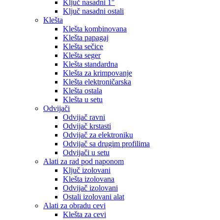
Ključ nasadni 1″
Ključ nasadni ostali
Klešta
Klešta kombinovana
Klešta papagaj
Klešta sečice
Klešta seger
Klešta standardna
Klešta za krimpovanje
Klešta elektroničarska
Klešta ostala
Klešta u setu
Odvijači
Odvijač ravni
Odvijač krstasti
Odvijač za elektroniku
Odvijač sa drugim profilima
Odvijači u setu
Alati za rad pod naponom
Ključ izolovani
Klešta izolovana
Odvijač izolovani
Ostali izolovani alat
Alati za obradu cevi
Klešta za cevi