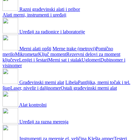
Razni građevinski alati i pribor
Alati merni, instrumenti i uređaji
Uređaji za radionice i laboratorije
Merni alati opšti
Merne trake (metrovi)
Pomično
merilo
Mikrometar
Ključ moment
Rezervni delovi za moment
ključeve
Lenjiri i šestari
Merni sat i stalak
Uglomeri
Dubinomer i
visinomer
Građevinski merni alat
Libela
Pantljika, merni točak i tel.
štap
Laser, nivelir i daljinomer
Ostali građevinski merni alat
Alat kontrolni
Uređaji za razna merenja
Instrumenti za merenje el. veličina
Klešta amper
Testeri