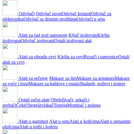
Odvijači
Odvijač ravni
Odvijač krstasti
Odvijač za
elektroniku
Odvijač sa drugim profilima
Odvijači u setu
Alati za rad pod naponom
Ključ izolovani
Klešta
izolovana
Odvijač izolovani
Ostali izolovani alat
Alati za obradu cevi
Klešta za cevi
Rezači i nareznice
Ostali
alati za cevi
Alati za sečenje
Makaze za lim
Makaze za armaturu
Makaze
za voće i lozu
Makaze za kablove i ostalo
Skalpeli, noževi i testere
Ostali ručni alati
Obeleživači, sekači i
grebači
Čekić
Stege
Izvlakač
Turpija
Montirač i poluga
Alati u garnituri
Alat u setu
Alati u kolicima
Alati u penastim
ulošcima
Alati u torbi i koferu