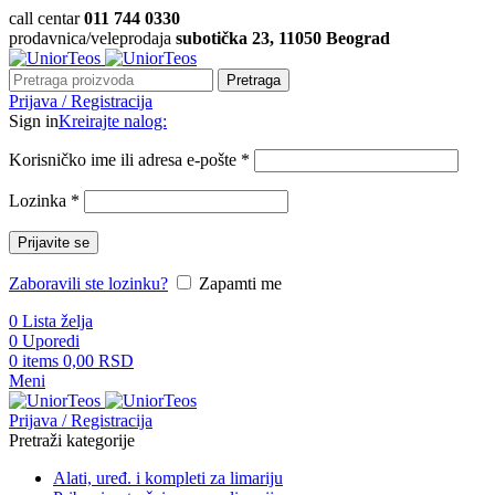
call centar
011 744 0330
prodavnica/veleprodaja
subotička 23, 11050 Beograd
Pretraga
Prijava / Registracija
Sign in
Kreirajte nalog:
Korisničko ime ili adresa e-pošte
*
Lozinka
*
Prijavite se
Zaboravili ste lozinku?
Zapamti me
0
Lista želja
0
Uporedi
0
items
0,00
RSD
Meni
Prijava / Registracija
Pretraži kategorije
Alati, uređ. i kompleti za limariju