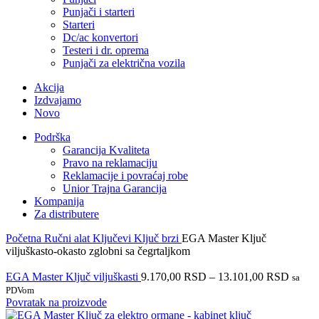
Punjači i starteri
Starteri
Dc/ac konvertori
Testeri i dr. oprema
Punjači za električna vozila
Akcija
Izdvajamo
Novo
Podrška
Garancija Kvaliteta
Pravo na reklamaciju
Reklamacije i povraćaj robe
Unior Trajna Garancija
Kompanija
Za distributere
Početna
Ručni alat
Ključevi
Ključ brzi
EGA Master Ključ
viljuškasto-okasto zglobni sa čegrtaljkom
EGA Master Ključ viljuškasti
9.170,00
RSD
–
13.101,00
RSD
sa
PDVom
Povratak na proizvode