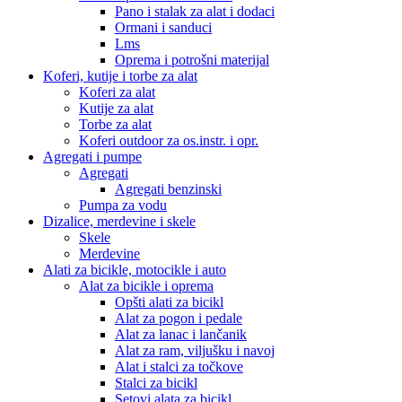
Pano i stalak za alat i dodaci
Ormani i sanduci
Lms
Oprema i potrošni materijal
Koferi, kutije i torbe za alat
Koferi za alat
Kutije za alat
Torbe za alat
Koferi outdoor za os.instr. i opr.
Agregati i pumpe
Agregati
Agregati benzinski
Pumpa za vodu
Dizalice, merdevine i skele
Skele
Merdevine
Alati za bicikle, motocikle i auto
Alat za bicikle i oprema
Opšti alati za bicikl
Alat za pogon i pedale
Alat za lanac i lančanik
Alat za ram, viljušku i navoj
Alat i stalci za točkove
Stalci za bicikl
Setovi alata za bicikl