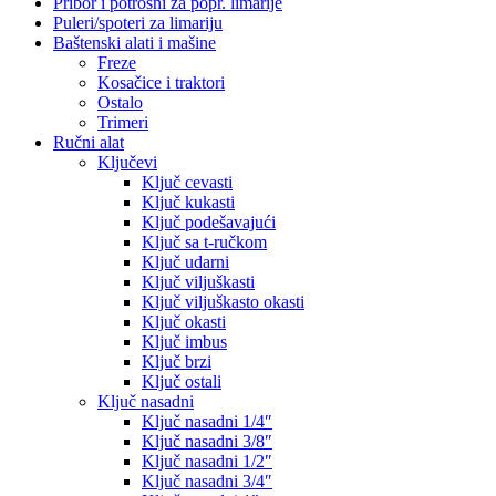
Pribor i potrošni za popr. limarije
Puleri/spoteri za limariju
Baštenski alati i mašine
Freze
Kosačice i traktori
Ostalo
Trimeri
Ručni alat
Ključevi
Ključ cevasti
Ključ kukasti
Ključ podešavajući
Ključ sa t-ručkom
Ključ udarni
Ključ viljuškasti
Ključ viljuškasto okasti
Ključ okasti
Ključ imbus
Ključ brzi
Ključ ostali
Ključ nasadni
Ključ nasadni 1/4″
Ključ nasadni 3/8″
Ključ nasadni 1/2″
Ključ nasadni 3/4″