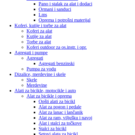
Pano i stalak za alat i dodaci
Ormani i sanduci
Lms
Oprema i potrošni materijal
Koferi, kutije i torbe za alat
Koferi za alat
Kutije za alat
Torbe za alat
Koferi outdoor za os.instr. i opr.
Agregati i pumpe
Agregati
Agregati benzinski
Pumpa za vodu
Dizalice, merdevine i skele
Skele
Merdevine
Alati za bicikle, motocikle i auto
Alat za bicikle i oprema
Opšti alati za bicikl
Alat za pogon i pedale
Alat za lanac i lančanik
Alat za ram, viljušku i navoj
Alat i stalci za točkove
Stalci za bicikl
Setovi alata za bicikl