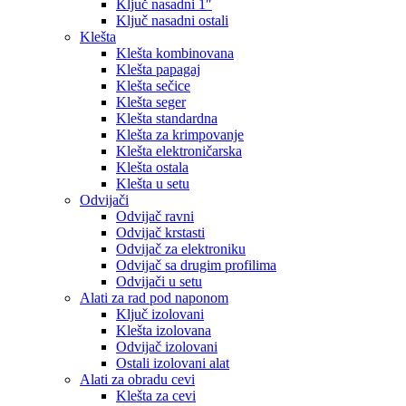
Ključ nasadni 1″
Ključ nasadni ostali
Klešta
Klešta kombinovana
Klešta papagaj
Klešta sečice
Klešta seger
Klešta standardna
Klešta za krimpovanje
Klešta elektroničarska
Klešta ostala
Klešta u setu
Odvijači
Odvijač ravni
Odvijač krstasti
Odvijač za elektroniku
Odvijač sa drugim profilima
Odvijači u setu
Alati za rad pod naponom
Ključ izolovani
Klešta izolovana
Odvijač izolovani
Ostali izolovani alat
Alati za obradu cevi
Klešta za cevi