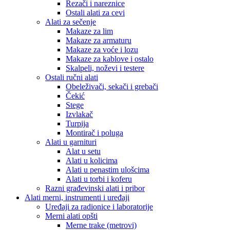
Rezači i nareznice
Ostali alati za cevi
Alati za sečenje
Makaze za lim
Makaze za armaturu
Makaze za voće i lozu
Makaze za kablove i ostalo
Skalpeli, noževi i testere
Ostali ručni alati
Obeleživači, sekači i grebači
Čekić
Stege
Izvlakač
Turpija
Montirač i poluga
Alati u garnituri
Alat u setu
Alati u kolicima
Alati u penastim ulošcima
Alati u torbi i koferu
Razni građevinski alati i pribor
Alati merni, instrumenti i uređaji
Uređaji za radionice i laboratorije
Merni alati opšti
Merne trake (metrovi)