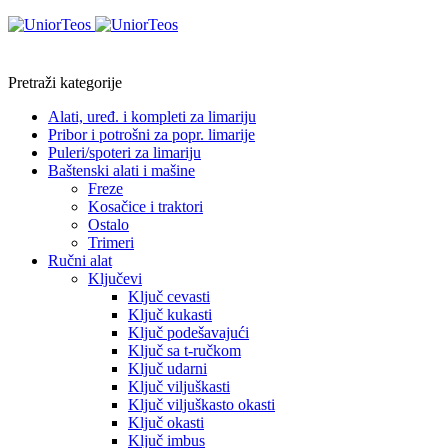
Pretraži kategorije
Alati, uređ. i kompleti za limariju
Pribor i potrošni za popr. limarije
Puleri/spoteri za limariju
Baštenski alati i mašine
Freze
Kosačice i traktori
Ostalo
Trimeri
Ručni alat
Ključevi
Ključ cevasti
Ključ kukasti
Ključ podešavajući
Ključ sa t-ručkom
Ključ udarni
Ključ viljuškasti
Ključ viljuškasto okasti
Ključ okasti
Ključ imbus