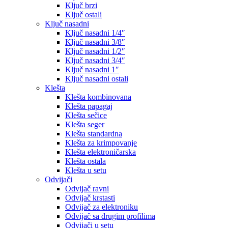
Ključ brzi
Ključ ostali
Ključ nasadni
Ključ nasadni 1/4″
Ključ nasadni 3/8″
Ključ nasadni 1/2″
Ključ nasadni 3/4″
Ključ nasadni 1″
Ključ nasadni ostali
Klešta
Klešta kombinovana
Klešta papagaj
Klešta sečice
Klešta seger
Klešta standardna
Klešta za krimpovanje
Klešta elektroničarska
Klešta ostala
Klešta u setu
Odvijači
Odvijač ravni
Odvijač krstasti
Odvijač za elektroniku
Odvijač sa drugim profilima
Odvijači u setu