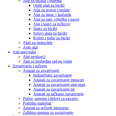
Alat za bicikle i oprema
Opšti alati za bicikl
Alat za pogon i pedale
Alat za lanac i lančanik
Alat za ram, viljušku i navoj
Alat i stalci za točkove
Stalci za bicikl
Setovi alata za bicikl
Koferi i torbe za bicikl
Alati za motocikle
Auto alat
Alat specijalni
Alat neiskreći
Alat za bezbedan rad na visini
Zavarivanje i sečenje
Aparati za zavarivanje
Industrijsko zavarivanje
Aparati za zavarivanje mma/rel
Aparati za zavarivanje mig-mag
Aparati za zavarivanje tig
Aparati za tačkasto zavarivanje
Pribor, oprema i delovi za zavariv.
Potrošni materijal
Aparati za sečenje plazmom
Zaštitna oprema za zavarivanje