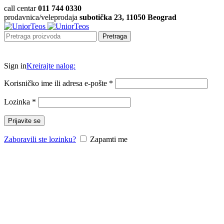
call centar
011 744 0330
prodavnica/veleprodaja
subotička 23, 11050 Beograd
Pretraga
Sign in
Kreirajte nalog:
Korisničko ime ili adresa e-pošte
*
Lozinka
*
Prijavite se
Zaboravili ste lozinku?
Zapamti me