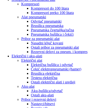
Kompresori
Kompresori do 100 litara
Kompresori preko 100 litara
Alat pneumatski
Odvrtač pneumatski
Brusilica pneumatska
Pneumatska čegrtaljka/račna
Pneumatska bušilica i čekići
Pribor za pneumatski alat
Nasadni ključ kovani
Ostali pribor za pneumatski alat
Rezervni delovi za pneum. i kompres
Električni i aku-alati
Električni alat
Električna bušilica i odvrtač
Čekić elektropneumatski (hamer)
Brusilica električna
Testera električna
Ostali električni alati i uređaji
Aku-alat
Aku-bušilica/odvrtač
Ostali aku-alati
Pribor i rezervni delovi
Nastavci/bitsevi