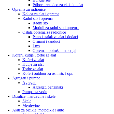
Burgije sds
Pribor i rez. deo za el. i aku alat
Oprema za radionice
Kolica za alat i oprema
Radni sto i oprema
Radni sto
Moduli za radni sto i oprema
Ostala oprema za radionice
Pano i stalak za alat i dodaci
Ormani i sanduci
Lms
Oprema i potrošni materijal
Koferi, kutije i torbe za alat
Koferi za alat
Kutije za alat
Torbe za alat
Koferi outdoor za os.instr. i opr.
Agregati i pumpe
Agregati
Agregati benzinski
Pumpa za vodu
Dizalice, merdevine i skele
Skele
Merdevine
Alati za bicikle, motocikle i auto