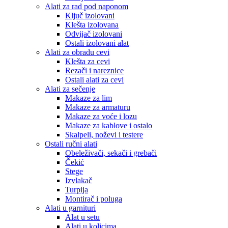
Alati za rad pod naponom
Ključ izolovani
Klešta izolovana
Odvijač izolovani
Ostali izolovani alat
Alati za obradu cevi
Klešta za cevi
Rezači i nareznice
Ostali alati za cevi
Alati za sečenje
Makaze za lim
Makaze za armaturu
Makaze za voće i lozu
Makaze za kablove i ostalo
Skalpeli, noževi i testere
Ostali ručni alati
Obeleživači, sekači i grebači
Čekić
Stege
Izvlakač
Turpija
Montirač i poluga
Alati u garnituri
Alat u setu
Alati u kolicima