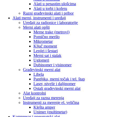
Alati u penastim ulošcima
Alati u torbi i koferu
Razni građevinski alati i pribor
Alati merni, instrumenti i uređaji
Uređaji za radionice i laboratorije
Merni alati opšti
Merne trake (metrovi)
Pomično merilo
Mikrometar
Ključ moment
Lenjiri i šestari
Merni sat i stalak
Uglomeri
Dubinomer i visinomer
Građevinski merni alat
Libela
Pantljika, merni točak i tel. štap
Laser, nivelir i daljinomer
Ostali građevinski merni alat
Alat kontrolni
Uređaji za razna merenja
Instrumenti za merenje el. veličina
Klešta amper
Unimer (multimetar)
Kompresor i pneumatski alat