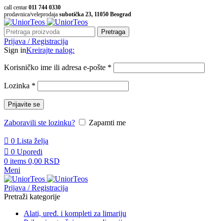
call centar
011 744 0330
prodavnica/veleprodaja
subotička 23, 11050 Beograd
Pretraga
Prijava / Registracija
Sign in
Kreirajte nalog:
Korisničko ime ili adresa e-pošte
*
Lozinka
*
Prijavite se
Zaboravili ste lozinku?
Zapamti me
0
Lista želja
0
Uporedi
0
items
0,00
RSD
Meni
Prijava / Registracija
Pretraži kategorije
Alati, uređ. i kompleti za limariju