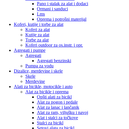
Pano i stalak za alat i dodaci
Ormani i sanduci
Lms
Oprema i potrošni materijal
Koferi, kutije i torbe za alat
Koferi za alat
Kutije za alat
Torbe za alat
Koferi outdoor za os.instr. i opr.
Agregati i pumpe
Agregati
Agregati benzinski
Pumpa za vodu
Dizalice, merdevine i skele
Skele
Merdevine
Alati za bicikle, motocikle i auto
Alat za bicikle i oprema
Opšti alati za bicikl
Alat za pogon i pedale
Alat za lanac i lančanik
Alat za ram, viljušku i navoj
Alat i stalci za točkove
Stalci za bicikl
Setovi alata za bicikl