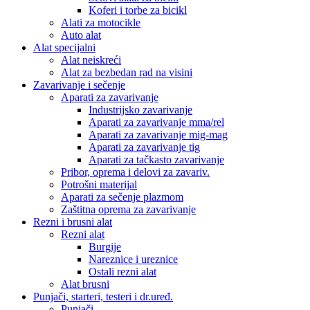
Koferi i torbe za bicikl
Alati za motocikle
Auto alat
Alat specijalni
Alat neiskreći
Alat za bezbedan rad na visini
Zavarivanje i sečenje
Aparati za zavarivanje
Industrijsko zavarivanje
Aparati za zavarivanje mma/rel
Aparati za zavarivanje mig-mag
Aparati za zavarivanje tig
Aparati za tačkasto zavarivanje
Pribor, oprema i delovi za zavariv.
Potrošni materijal
Aparati za sečenje plazmom
Zaštitna oprema za zavarivanje
Rezni i brusni alat
Rezni alat
Burgije
Nareznice i ureznice
Ostali rezni alat
Alat brusni
Punjači, starteri, testeri i dr.uređ.
Punjači