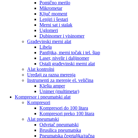
Pomično merilo
Mikrometar
Ključ moment
Lenjiri i šestari
Merni sat i stalak
Uglomeri
Dubinomer i visinomer
Građevinski merni alat
Libela
Pantljika, merni točak i tel. štap
Laser, nivelir i daljinomer
Ostali građevinski merni alat
Alat kontrolni
Uređaji za razna merenja
Instrumenti za merenje el. veličina
Klešta amper
Unimer (multimetar)
Kompresor i pneumatski alat
Kompresori
Kompresori do 100 litara
Kompresori preko 100 litara
Alat pneumatski
Odvrtač pneumatski
Brusilica pneumatska
Pneumatska čegrtaljka/račna