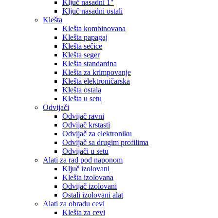
Ključ nasadni 1″
Ključ nasadni ostali
Klešta
Klešta kombinovana
Klešta papagaj
Klešta sečice
Klešta seger
Klešta standardna
Klešta za krimpovanje
Klešta elektroničarska
Klešta ostala
Klešta u setu
Odvijači
Odvijač ravni
Odvijač krstasti
Odvijač za elektroniku
Odvijač sa drugim profilima
Odvijači u setu
Alati za rad pod naponom
Ključ izolovani
Klešta izolovana
Odvijač izolovani
Ostali izolovani alat
Alati za obradu cevi
Klešta za cevi