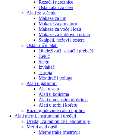
Rezači i nareznice
Ostali alati za cevi
Alati za sečenje
Makaze za lim
Makaze za armaturu
Makaze za voće i lozu
Makaze za kablove i ostalo
Skalpeli, noževi i testere
Ostali ručni alati
Obeleživači, sekači i grebači
Čekić
Stege
Izvlakač
Turpija
Montirač i poluga
Alati u garnituri
Alat u setu
Alati u kolicima
Alati u penastim ulošcima
Alati u torbi i koferu
Razni građevinski alati i pribor
Alati merni, instrumenti i uređaji
Uređaji za radionice i laboratorije
Merni alati opšti
Merne trake (metrovi)