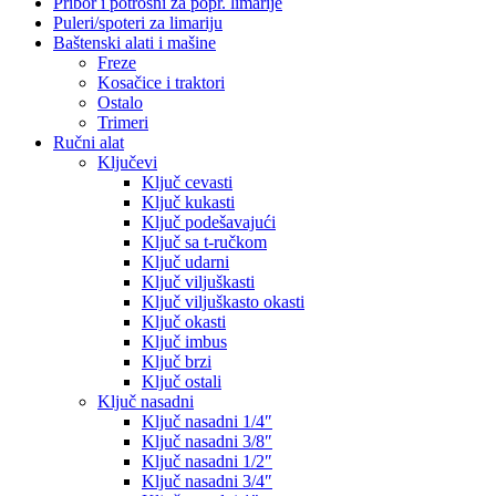
Pribor i potrošni za popr. limarije
Puleri/spoteri za limariju
Baštenski alati i mašine
Freze
Kosačice i traktori
Ostalo
Trimeri
Ručni alat
Ključevi
Ključ cevasti
Ključ kukasti
Ključ podešavajući
Ključ sa t-ručkom
Ključ udarni
Ključ viljuškasti
Ključ viljuškasto okasti
Ključ okasti
Ključ imbus
Ključ brzi
Ključ ostali
Ključ nasadni
Ključ nasadni 1/4″
Ključ nasadni 3/8″
Ključ nasadni 1/2″
Ključ nasadni 3/4″