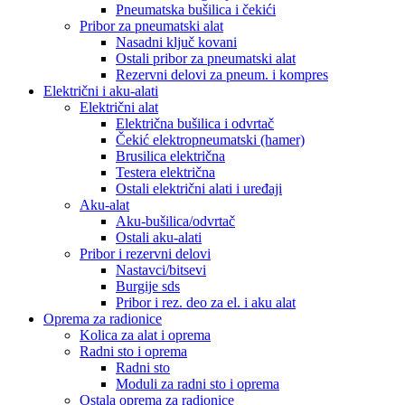
Pneumatska bušilica i čekići
Pribor za pneumatski alat
Nasadni ključ kovani
Ostali pribor za pneumatski alat
Rezervni delovi za pneum. i kompres
Električni i aku-alati
Električni alat
Električna bušilica i odvrtač
Čekić elektropneumatski (hamer)
Brusilica električna
Testera električna
Ostali električni alati i uređaji
Aku-alat
Aku-bušilica/odvrtač
Ostali aku-alati
Pribor i rezervni delovi
Nastavci/bitsevi
Burgije sds
Pribor i rez. deo za el. i aku alat
Oprema za radionice
Kolica za alat i oprema
Radni sto i oprema
Radni sto
Moduli za radni sto i oprema
Ostala oprema za radionice