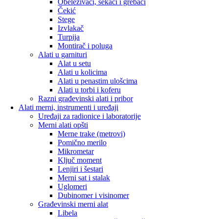
Obeleživači, sekači i grebači
Čekić
Stege
Izvlakač
Turpija
Montirač i poluga
Alati u garnituri
Alat u setu
Alati u kolicima
Alati u penastim ulošcima
Alati u torbi i koferu
Razni građevinski alati i pribor
Alati merni, instrumenti i uređaji
Uređaji za radionice i laboratorije
Merni alati opšti
Merne trake (metrovi)
Pomično merilo
Mikrometar
Ključ moment
Lenjiri i šestari
Merni sat i stalak
Uglomeri
Dubinomer i visinomer
Građevinski merni alat
Libela