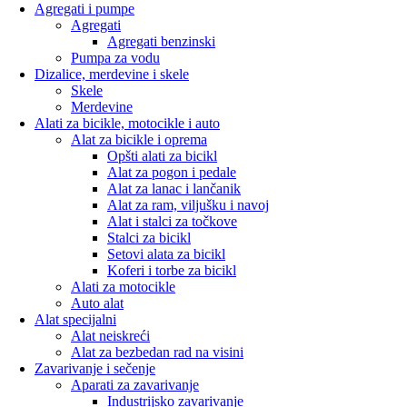
Agregati i pumpe
Agregati
Agregati benzinski
Pumpa za vodu
Dizalice, merdevine i skele
Skele
Merdevine
Alati za bicikle, motocikle i auto
Alat za bicikle i oprema
Opšti alati za bicikl
Alat za pogon i pedale
Alat za lanac i lančanik
Alat za ram, viljušku i navoj
Alat i stalci za točkove
Stalci za bicikl
Setovi alata za bicikl
Koferi i torbe za bicikl
Alati za motocikle
Auto alat
Alat specijalni
Alat neiskreći
Alat za bezbedan rad na visini
Zavarivanje i sečenje
Aparati za zavarivanje
Industrijsko zavarivanje