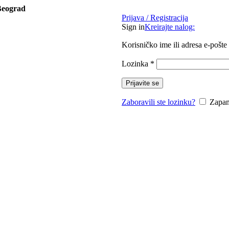
Beograd
Prijava / Registracija
Sign in
Kreirajte nalog:
Korisničko ime ili adresa e-pošte
Lozinka
*
Prijavite se
Zaboravili ste lozinku?
Zapam