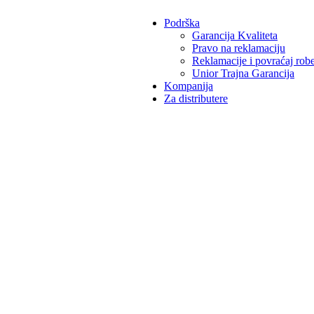
Podrška
Garancija Kvaliteta
Pravo na reklamaciju
Reklamacije i povraćaj rob
Unior Trajna Garancija
Kompanija
Za distributere