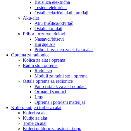
Brusilica električna
Testera električna
Ostali električni alati i uređaji
Aku-alat
Aku-bušilica/odvrtač
Ostali aku-alati
Pribor i rezervni delovi
Nastavci/bitsevi
Burgije sds
Pribor i rez. deo za el. i aku alat
Oprema za radionice
Kolica za alat i oprema
Radni sto i oprema
Radni sto
Moduli za radni sto i oprema
Ostala oprema za radionice
Pano i stalak za alat i dodaci
Ormani i sanduci
Lms
Oprema i potrošni materijal
Koferi, kutije i torbe za alat
Koferi za alat
Kutije za alat
Torbe za alat
Koferi outdoor za os.instr. i opr.