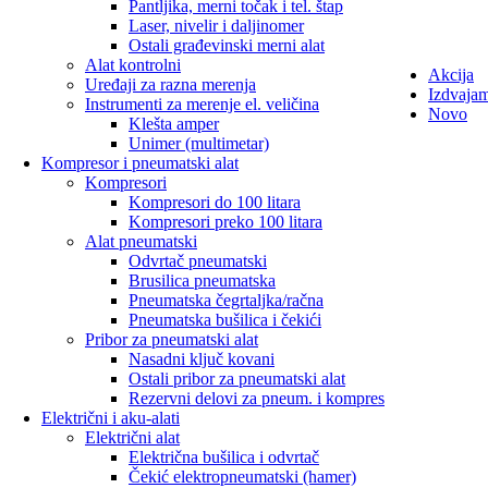
Pantljika, merni točak i tel. štap
Laser, nivelir i daljinomer
Ostali građevinski merni alat
Alat kontrolni
Akcija
Uređaji za razna merenja
Izdvaja
Instrumenti za merenje el. veličina
Novo
Klešta amper
Unimer (multimetar)
Kompresor i pneumatski alat
Kompresori
Kompresori do 100 litara
Kompresori preko 100 litara
Alat pneumatski
Odvrtač pneumatski
Brusilica pneumatska
Pneumatska čegrtaljka/račna
Pneumatska bušilica i čekići
Pribor za pneumatski alat
Nasadni ključ kovani
Ostali pribor za pneumatski alat
Rezervni delovi za pneum. i kompres
Električni i aku-alati
Električni alat
Električna bušilica i odvrtač
Čekić elektropneumatski (hamer)