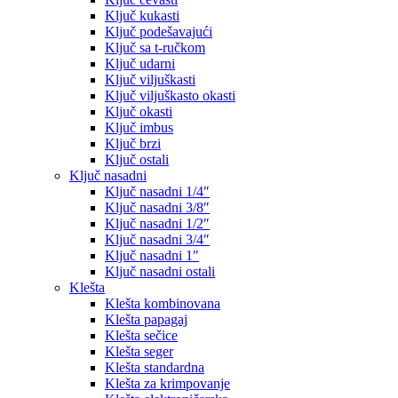
Ključ kukasti
Ključ podešavajući
Ključ sa t-ručkom
Ključ udarni
Ključ viljuškasti
Ključ viljuškasto okasti
Ključ okasti
Ključ imbus
Ključ brzi
Ključ ostali
Ključ nasadni
Ključ nasadni 1/4″
Ključ nasadni 3/8″
Ključ nasadni 1/2″
Ključ nasadni 3/4″
Ključ nasadni 1″
Ključ nasadni ostali
Klešta
Klešta kombinovana
Klešta papagaj
Klešta sečice
Klešta seger
Klešta standardna
Klešta za krimpovanje