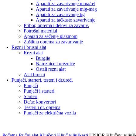
Aparati za zavarivanje mma/rel
Aparati za zavarivanje mig-mag
Aparati za zavarivanje tig
Aparati za tačkasto zavarivanje
Pribor, oprema i delovi za zavariv.
Potrošni materijal
Aparati za sečenje plazmom
Zaštitna oprema za zavarivanje
Rezni i brusni alat
Rezni alat
Burgije
Nareznice i ureznice
Ostali rezni alat
Alat brusni
Punjači, starteri, testeri i dr.uređ.
Punjači
Punjači i starteri
Starteri
Dc/ac konvertori
Testeri i dr. oprema
Punjači za električna vozila
Početna
Ručni alat
Ključevi
Ključ viljuškasti
UNIOR Ključevi viljuškas