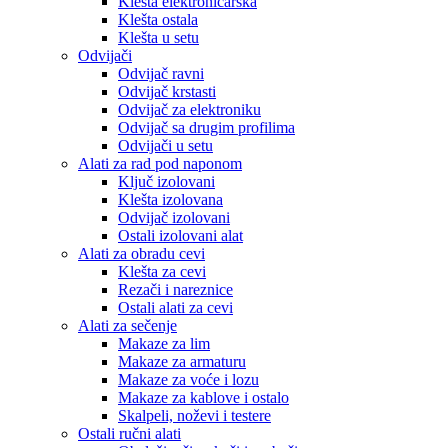
Klešta elektroničarska
Klešta ostala
Klešta u setu
Odvijači
Odvijač ravni
Odvijač krstasti
Odvijač za elektroniku
Odvijač sa drugim profilima
Odvijači u setu
Alati za rad pod naponom
Ključ izolovani
Klešta izolovana
Odvijač izolovani
Ostali izolovani alat
Alati za obradu cevi
Klešta za cevi
Rezači i nareznice
Ostali alati za cevi
Alati za sečenje
Makaze za lim
Makaze za armaturu
Makaze za voće i lozu
Makaze za kablove i ostalo
Skalpeli, noževi i testere
Ostali ručni alati