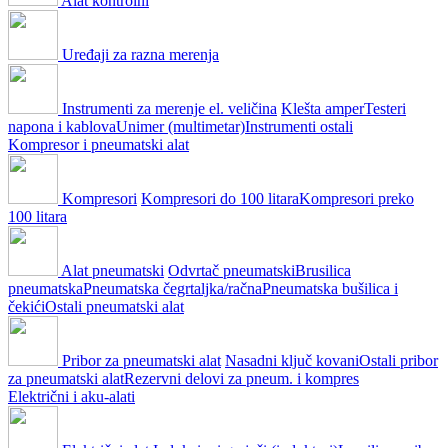
Alat kontrolni
Uređaji za razna merenja
Instrumenti za merenje el. veličina
Klešta amper
Testeri
napona i kablova
Unimer (multimetar)
Instrumenti ostali
Kompresor i pneumatski alat
Kompresori
Kompresori do 100 litara
Kompresori preko
100 litara
Alat pneumatski
Odvrtač pneumatski
Brusilica
pneumatska
Pneumatska čegrtaljka/račna
Pneumatska bušilica i
čekići
Ostali pneumatski alat
Pribor za pneumatski alat
Nasadni ključ kovani
Ostali pribor
za pneumatski alat
Rezervni delovi za pneum. i kompres
Električni i aku-alati