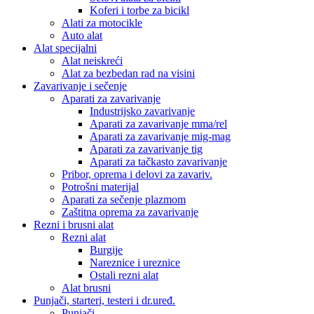
Koferi i torbe za bicikl
Alati za motocikle
Auto alat
Alat specijalni
Alat neiskreći
Alat za bezbedan rad na visini
Zavarivanje i sečenje
Aparati za zavarivanje
Industrijsko zavarivanje
Aparati za zavarivanje mma/rel
Aparati za zavarivanje mig-mag
Aparati za zavarivanje tig
Aparati za tačkasto zavarivanje
Pribor, oprema i delovi za zavariv.
Potrošni materijal
Aparati za sečenje plazmom
Zaštitna oprema za zavarivanje
Rezni i brusni alat
Rezni alat
Burgije
Nareznice i ureznice
Ostali rezni alat
Alat brusni
Punjači, starteri, testeri i dr.uređ.
Punjači