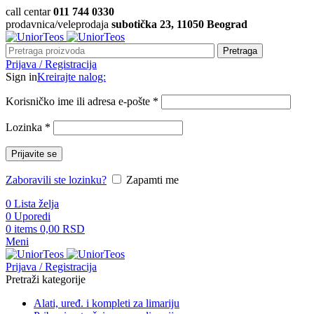
call centar
011 744 0330
prodavnica/veleprodaja
subotička 23, 11050 Beograd
Pretraga
Prijava / Registracija
Sign in
Kreirajte nalog:
Korisničko ime ili adresa e-pošte
*
Lozinka
*
Prijavite se
Zaboravili ste lozinku?
Zapamti me
0
Lista želja
0
Uporedi
0
items
0,00
RSD
Meni
Prijava / Registracija
Pretraži kategorije
Alati, uređ. i kompleti za limariju