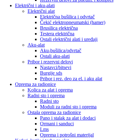
Električni i aku-alati
Električni alat
Električna bušilica i odvrtač
Čekić elektropneumatski (hamer)
Brusilica električna
Testera električna
Ostali električni alati i uređaji
Aku-alat
Aku-bušilica/odvrtač
Ostali aku-alati
Pribor i rezervni delovi
Nastavci/bitsevi
Burgije sds
Pribor i rez. deo za el. i aku alat
Oprema za radionice
Kolica za alat i oprema
Radni sto i oprema
Radni sto
Moduli za radni sto i oprema
Ostala oprema za radionice
Pano i stalak za alat i dodaci
Ormani i sanduci
Lms
Oprema i potrošni materijal