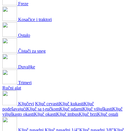
Freze
Kosačice i traktori
Ostalo
Čistači za sneg
Duvaljke
Trimeri
Ručni alat
Ključevi
Ključ cevasti
Ključ kukasti
Ključ
podešavajući
Ključ sa t-ručkom
Ključ udarni
Ključ viljuškasti
Ključ
viljuškasto okasti
Ključ okasti
Ključ imbus
Ključ brzi
Ključ ostali
Ključ nasadni
Ključ nasadni 1/4"
Ključ nasadni 3/8"
Ključ