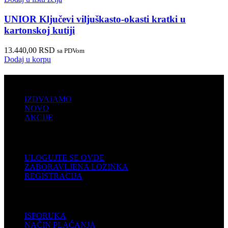
UNIOR Ključevi viljuškasto-okasti kratki u
kartonskoj kutiji
13.440,00
RSD
sa PDVom
Dodaj u korpu
PRODAJA
IZDVAJAMO
NOVO
AKCIJE
KORISNIČKI NALOG
ULOGUJTE SE OVDE
ZABORAVLJENA LOZINKA
REGISTRACIJA
POMOĆ
ISPORUKA
NAČIN PLAĆANJA