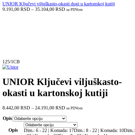
UNIOR Ključevi viljuškasto-okasti dugi u kartonskoj kutiji
9.191,00
RSD
–
35.104,00
RSD
sa PDVom
Akcija
125/1CB
UNIOR Ključevi viljuškasto-
okasti u kartonskoj kutiji
8.442,00
RSD
–
24.191,00
RSD
sa PDVom
Opis
Opis
Dim.: 6 - 22 | Komada: 17
Dim.: 8 - 22 | Komada: 10
Dim.: