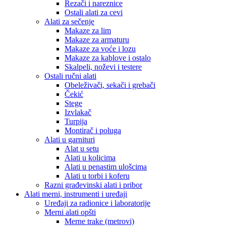
Rezači i nareznice
Ostali alati za cevi
Alati za sečenje
Makaze za lim
Makaze za armaturu
Makaze za voće i lozu
Makaze za kablove i ostalo
Skalpeli, noževi i testere
Ostali ručni alati
Obeleživači, sekači i grebači
Čekić
Stege
Izvlakač
Turpija
Montirač i poluga
Alati u garnituri
Alat u setu
Alati u kolicima
Alati u penastim ulošcima
Alati u torbi i koferu
Razni građevinski alati i pribor
Alati merni, instrumenti i uređaji
Uređaji za radionice i laboratorije
Merni alati opšti
Merne trake (metrovi)