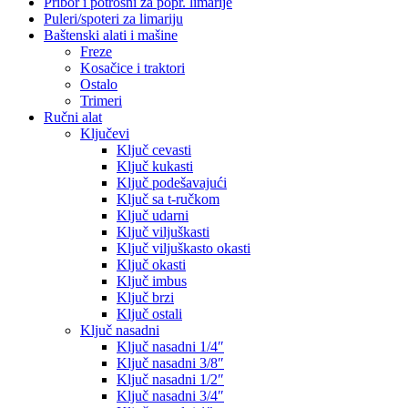
Pribor i potrošni za popr. limarije
Puleri/spoteri za limariju
Baštenski alati i mašine
Freze
Kosačice i traktori
Ostalo
Trimeri
Ručni alat
Ključevi
Ključ cevasti
Ključ kukasti
Ključ podešavajući
Ključ sa t-ručkom
Ključ udarni
Ključ viljuškasti
Ključ viljuškasto okasti
Ključ okasti
Ključ imbus
Ključ brzi
Ključ ostali
Ključ nasadni
Ključ nasadni 1/4″
Ključ nasadni 3/8″
Ključ nasadni 1/2″
Ključ nasadni 3/4″