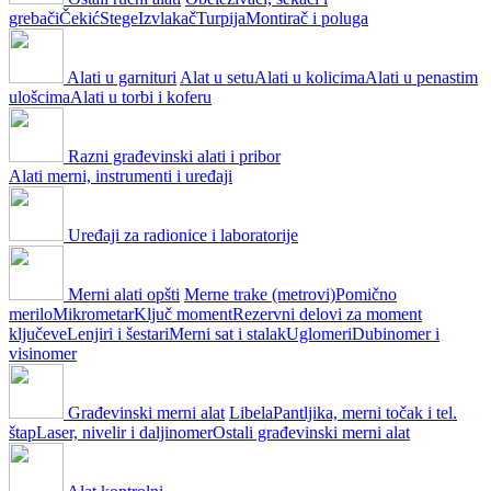
grebači
Čekić
Stege
Izvlakač
Turpija
Montirač i poluga
Alati u garnituri
Alat u setu
Alati u kolicima
Alati u penastim
ulošcima
Alati u torbi i koferu
Razni građevinski alati i pribor
Alati merni, instrumenti i uređaji
Uređaji za radionice i laboratorije
Merni alati opšti
Merne trake (metrovi)
Pomično
merilo
Mikrometar
Ključ moment
Rezervni delovi za moment
ključeve
Lenjiri i šestari
Merni sat i stalak
Uglomeri
Dubinomer i
visinomer
Građevinski merni alat
Libela
Pantljika, merni točak i tel.
štap
Laser, nivelir i daljinomer
Ostali građevinski merni alat