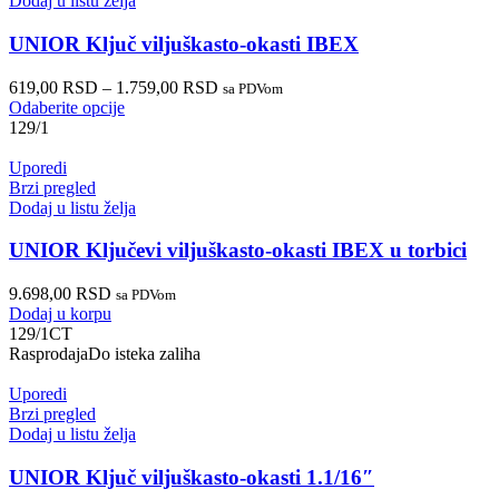
Dodaj u listu želja
UNIOR Ključ viljuškasto-okasti IBEX
619,00
RSD
–
1.759,00
RSD
sa PDVom
Odaberite opcije
129/1
Uporedi
Brzi pregled
Dodaj u listu želja
UNIOR Ključevi viljuškasto-okasti IBEX u torbici
9.698,00
RSD
sa PDVom
Dodaj u korpu
129/1CT
Rasprodaja
Do isteka zaliha
Uporedi
Brzi pregled
Dodaj u listu želja
UNIOR Ključ viljuškasto-okasti 1.1/16″