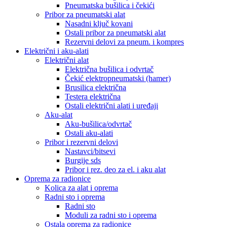
Pneumatska bušilica i čekići
Pribor za pneumatski alat
Nasadni ključ kovani
Ostali pribor za pneumatski alat
Rezervni delovi za pneum. i kompres
Električni i aku-alati
Električni alat
Električna bušilica i odvrtač
Čekić elektropneumatski (hamer)
Brusilica električna
Testera električna
Ostali električni alati i uređaji
Aku-alat
Aku-bušilica/odvrtač
Ostali aku-alati
Pribor i rezervni delovi
Nastavci/bitsevi
Burgije sds
Pribor i rez. deo za el. i aku alat
Oprema za radionice
Kolica za alat i oprema
Radni sto i oprema
Radni sto
Moduli za radni sto i oprema
Ostala oprema za radionice