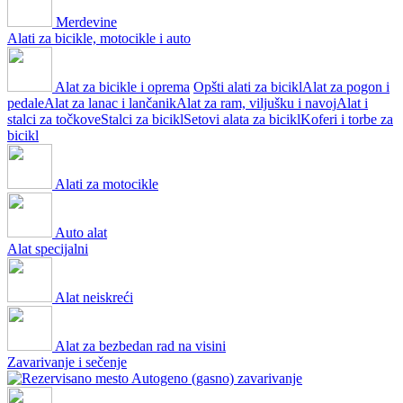
Merdevine
Alati za bicikle, motocikle i auto
Alat za bicikle i oprema
Opšti alati za bicikl
Alat za pogon i
pedale
Alat za lanac i lančanik
Alat za ram, viljušku i navoj
Alat i
stalci za točkove
Stalci za bicikl
Setovi alata za bicikl
Koferi i torbe za
bicikl
Alati za motocikle
Auto alat
Alat specijalni
Alat neiskreći
Alat za bezbedan rad na visini
Zavarivanje i sečenje
Autogeno (gasno) zavarivanje