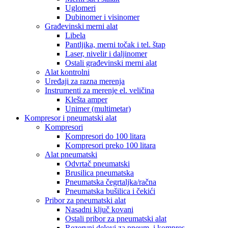
Uglomeri
Dubinomer i visinomer
Građevinski merni alat
Libela
Pantljika, merni točak i tel. štap
Laser, nivelir i daljinomer
Ostali građevinski merni alat
Alat kontrolni
Uređaji za razna merenja
Instrumenti za merenje el. veličina
Klešta amper
Unimer (multimetar)
Kompresor i pneumatski alat
Kompresori
Kompresori do 100 litara
Kompresori preko 100 litara
Alat pneumatski
Odvrtač pneumatski
Brusilica pneumatska
Pneumatska čegrtaljka/račna
Pneumatska bušilica i čekići
Pribor za pneumatski alat
Nasadni ključ kovani
Ostali pribor za pneumatski alat
Rezervni delovi za pneum. i kompres