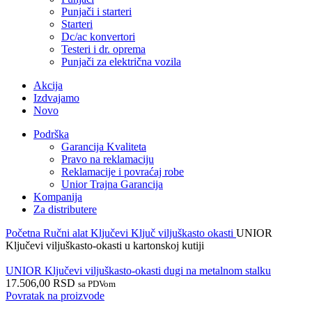
Punjači i starteri
Starteri
Dc/ac konvertori
Testeri i dr. oprema
Punjači za električna vozila
Akcija
Izdvajamo
Novo
Podrška
Garancija Kvaliteta
Pravo na reklamaciju
Reklamacije i povraćaj robe
Unior Trajna Garancija
Kompanija
Za distributere
Početna
Ručni alat
Ključevi
Ključ viljuškasto okasti
UNIOR
Ključevi viljuškasto-okasti u kartonskoj kutiji
UNIOR Ključevi viljuškasto-okasti dugi na metalnom stalku
17.506,00
RSD
sa PDVom
Povratak na proizvode