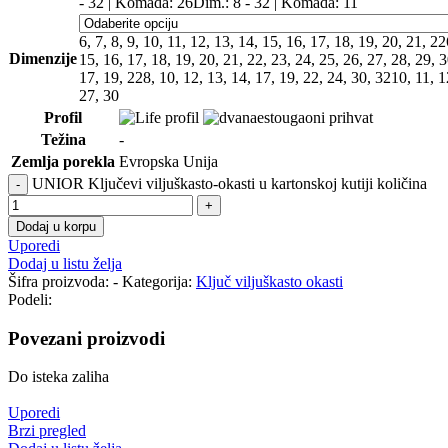
- 32 | Komada: 26
Dim.: 8 - 32 | Komada: 11
6, 7, 8, 9, 10, 11, 12, 13, 14, 15, 16, 17, 18, 19, 20, 21, 22
Dimenzije
15, 16, 17, 18, 19, 20, 21, 22, 23, 24, 25, 26, 27, 28, 29, 
17, 19, 22
8, 10, 12, 13, 14, 17, 19, 22, 24, 30, 32
10, 11, 1
27, 30
Profil
Težina
-
Zemlja porekla
Evropska Unija
UNIOR Ključevi viljuškasto-okasti u kartonskoj kutiji količina
Dodaj u korpu
Uporedi
Dodaj u listu želja
Šifra proizvoda:
-
Kategorija:
Ključ viljuškasto okasti
Podeli:
Povezani proizvodi
Do isteka zaliha
Uporedi
Brzi pregled