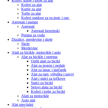
Koferi, kutije i torbe za alat
Koferi za alat
Kutije za alat
Torbe za alat
Koferi outdoor za os.instr. i opr.
Agregati i pumpe
Agregati
Agregati benzinski
Pumpa za vodu
Dizalice, merdevine i skele
Skele
Merdevine
Alati za bicikle, motocikle i auto
Alat za bicikle i oprema
Opšti alati za bicikl
Alat za pogon i pedale
Alat za lanac i lančanik
Alat za ram, viljušku i navoj
Alat i stalci za točkove
Stalci za bicikl
Setovi alata za bicikl
Koferi i torbe za bicikl
Alati za motocikle
Auto alat
Alat specijalni