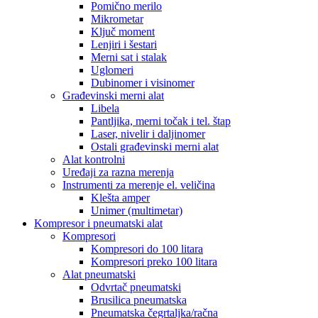
Pomično merilo
Mikrometar
Ključ moment
Lenjiri i šestari
Merni sat i stalak
Uglomeri
Dubinomer i visinomer
Građevinski merni alat
Libela
Pantljika, merni točak i tel. štap
Laser, nivelir i daljinomer
Ostali građevinski merni alat
Alat kontrolni
Uređaji za razna merenja
Instrumenti za merenje el. veličina
Klešta amper
Unimer (multimetar)
Kompresor i pneumatski alat
Kompresori
Kompresori do 100 litara
Kompresori preko 100 litara
Alat pneumatski
Odvrtač pneumatski
Brusilica pneumatska
Pneumatska čegrtaljka/račna