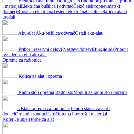
Električni alat
Indukcioni grejači (induktori)
Lemilice, pribor
i materijal
Električna bušilica i odvrtač
Čekić elektropneumatski
(hamer)
Brusilica električna
Testera električna
Ostali električni alati i
uređaji
Aku-alat
Aku-bušilica/odvrtač
Ostali aku-alati
Pribor i rezervni delovi
Nastavci/bitsevi
Burgije sds
Pribor i
rez. deo za el. i aku alat
Oprema za radionice
Kolica za alat i oprema
Radni sto i oprema
Radni sto
Moduli za radni sto i oprema
Ostala oprema za radionice
Pano i stalak za alat i
dodaci
Ormani i sanduci
Lms
Oprema i potrošni materijal
Koferi, kutije i torbe za alat