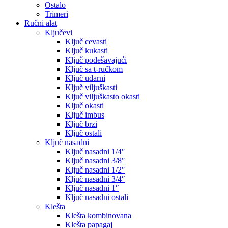
Ostalo
Trimeri
Ručni alat
Ključevi
Ključ cevasti
Ključ kukasti
Ključ podešavajući
Ključ sa t-ručkom
Ključ udarni
Ključ viljuškasti
Ključ viljuškasto okasti
Ključ okasti
Ključ imbus
Ključ brzi
Ključ ostali
Ključ nasadni
Ključ nasadni 1/4″
Ključ nasadni 3/8″
Ključ nasadni 1/2″
Ključ nasadni 3/4″
Ključ nasadni 1″
Ključ nasadni ostali
Klešta
Klešta kombinovana
Klešta papagaj