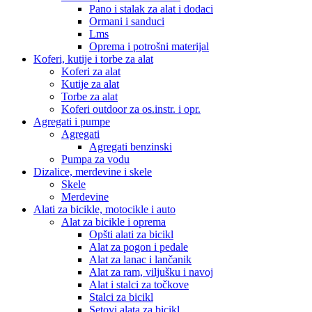
Pano i stalak za alat i dodaci
Ormani i sanduci
Lms
Oprema i potrošni materijal
Koferi, kutije i torbe za alat
Koferi za alat
Kutije za alat
Torbe za alat
Koferi outdoor za os.instr. i opr.
Agregati i pumpe
Agregati
Agregati benzinski
Pumpa za vodu
Dizalice, merdevine i skele
Skele
Merdevine
Alati za bicikle, motocikle i auto
Alat za bicikle i oprema
Opšti alati za bicikl
Alat za pogon i pedale
Alat za lanac i lančanik
Alat za ram, viljušku i navoj
Alat i stalci za točkove
Stalci za bicikl
Setovi alata za bicikl