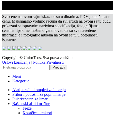
Sve cene na ovom sajtu iskazane su u dinarima. PDV je uračunat u
cenu. Maksimalno vodimo računa da svi artikli na ovom sajtu budu
prikazani sa ispravnim nazivima specifikacija, fotografijama i
cenama. Ipak, ne možemo garantovati da su sve navedene
informacije i fotografije artikala na ovom sajtu u potpunosti
ispravne.
Copyright © UniorTeos. Sva prava zadržana
Uslovi korišćenja
|
Politika Privatnosti
Pretraga
Meni
Kategorije
Alati, uređ. i kompleti za limariju
Pribor i potrošni za popr. limarije
Puleri/spoteri za limariju
Baštenski alati i mašine
Freze
Kosačice i traktori