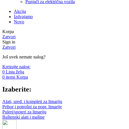
Punjači za električna vozila
Akcija
Izdvajamo
Novo
Korpa
Zatvori
Sign in
Zatvori
Još uvek nemate nalog?
Kreirajte nalog:
0
Lista želja
0
items
Korpa
Izaberite:
Alati, uređ. i kompleti za limariju
Pribor i potrošni za popr. limarije
Puleri/spoteri za limariju
Baštenski alati i mašine