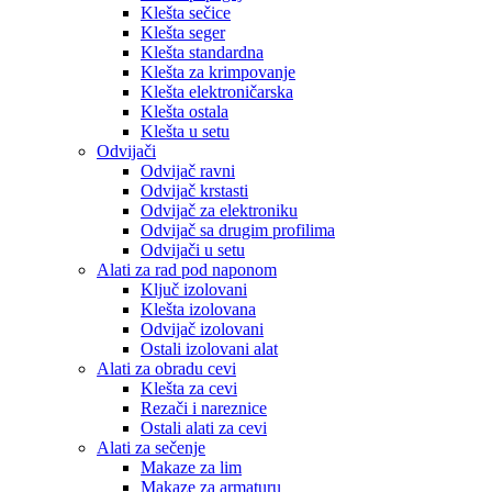
Klešta sečice
Klešta seger
Klešta standardna
Klešta za krimpovanje
Klešta elektroničarska
Klešta ostala
Klešta u setu
Odvijači
Odvijač ravni
Odvijač krstasti
Odvijač za elektroniku
Odvijač sa drugim profilima
Odvijači u setu
Alati za rad pod naponom
Ključ izolovani
Klešta izolovana
Odvijač izolovani
Ostali izolovani alat
Alati za obradu cevi
Klešta za cevi
Rezači i nareznice
Ostali alati za cevi
Alati za sečenje
Makaze za lim
Makaze za armaturu