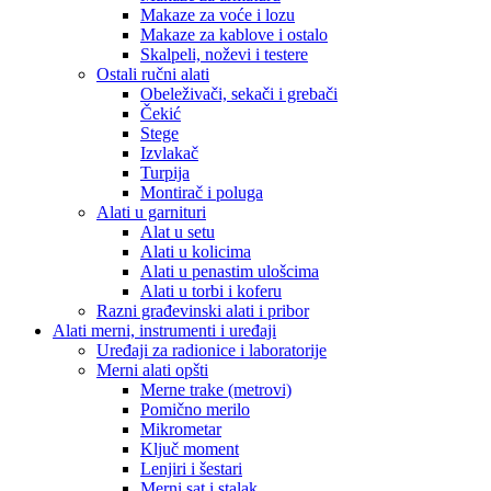
Makaze za voće i lozu
Makaze za kablove i ostalo
Skalpeli, noževi i testere
Ostali ručni alati
Obeleživači, sekači i grebači
Čekić
Stege
Izvlakač
Turpija
Montirač i poluga
Alati u garnituri
Alat u setu
Alati u kolicima
Alati u penastim ulošcima
Alati u torbi i koferu
Razni građevinski alati i pribor
Alati merni, instrumenti i uređaji
Uređaji za radionice i laboratorije
Merni alati opšti
Merne trake (metrovi)
Pomično merilo
Mikrometar
Ključ moment
Lenjiri i šestari
Merni sat i stalak