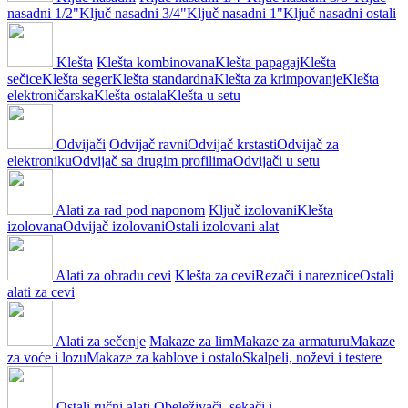
nasadni 1/2"
Ključ nasadni 3/4"
Ključ nasadni 1"
Ključ nasadni ostali
Klešta
Klešta kombinovana
Klešta papagaj
Klešta
sečice
Klešta seger
Klešta standardna
Klešta za krimpovanje
Klešta
elektroničarska
Klešta ostala
Klešta u setu
Odvijači
Odvijač ravni
Odvijač krstasti
Odvijač za
elektroniku
Odvijač sa drugim profilima
Odvijači u setu
Alati za rad pod naponom
Ključ izolovani
Klešta
izolovana
Odvijač izolovani
Ostali izolovani alat
Alati za obradu cevi
Klešta za cevi
Rezači i nareznice
Ostali
alati za cevi
Alati za sečenje
Makaze za lim
Makaze za armaturu
Makaze
za voće i lozu
Makaze za kablove i ostalo
Skalpeli, noževi i testere
Ostali ručni alati
Obeleživači, sekači i