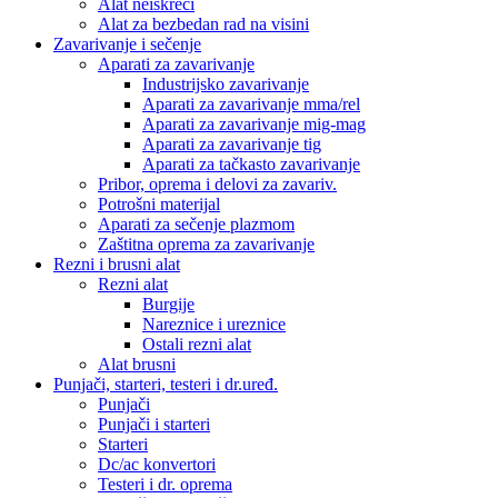
Alat neiskreći
Alat za bezbedan rad na visini
Zavarivanje i sečenje
Aparati za zavarivanje
Industrijsko zavarivanje
Aparati za zavarivanje mma/rel
Aparati za zavarivanje mig-mag
Aparati za zavarivanje tig
Aparati za tačkasto zavarivanje
Pribor, oprema i delovi za zavariv.
Potrošni materijal
Aparati za sečenje plazmom
Zaštitna oprema za zavarivanje
Rezni i brusni alat
Rezni alat
Burgije
Nareznice i ureznice
Ostali rezni alat
Alat brusni
Punjači, starteri, testeri i dr.uređ.
Punjači
Punjači i starteri
Starteri
Dc/ac konvertori
Testeri i dr. oprema