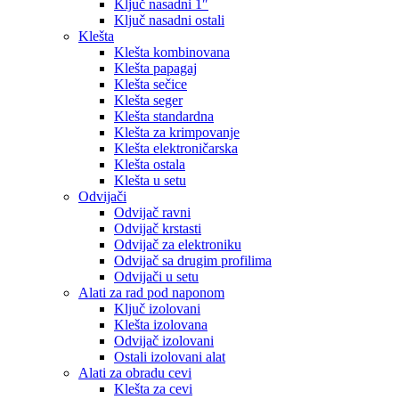
Ključ nasadni 1″
Ključ nasadni ostali
Klešta
Klešta kombinovana
Klešta papagaj
Klešta sečice
Klešta seger
Klešta standardna
Klešta za krimpovanje
Klešta elektroničarska
Klešta ostala
Klešta u setu
Odvijači
Odvijač ravni
Odvijač krstasti
Odvijač za elektroniku
Odvijač sa drugim profilima
Odvijači u setu
Alati za rad pod naponom
Ključ izolovani
Klešta izolovana
Odvijač izolovani
Ostali izolovani alat
Alati za obradu cevi
Klešta za cevi