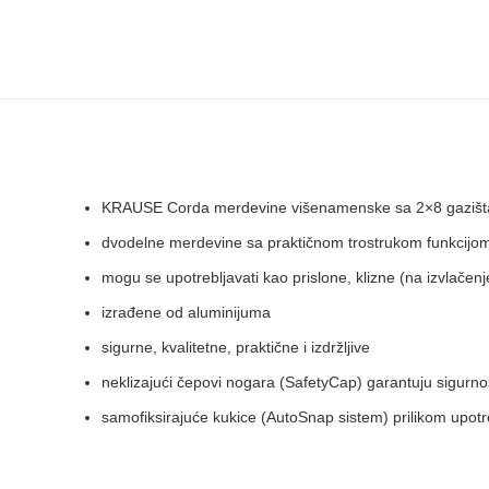
KRAUSE Corda merdevine višenamenske sa 2×8 gazišt
dvodelne merdevine sa praktičnom trostrukom funkcijo
mogu se upotrebljavati kao prislone, klizne (na izvlače
izrađene od aluminijuma
sigurne, kvalitetne, praktične i izdržljive
neklizajući čepovi nogara (SafetyCap) garantuju sigurno
samofiksirajuće kukice (AutoSnap sistem) prilikom upotre