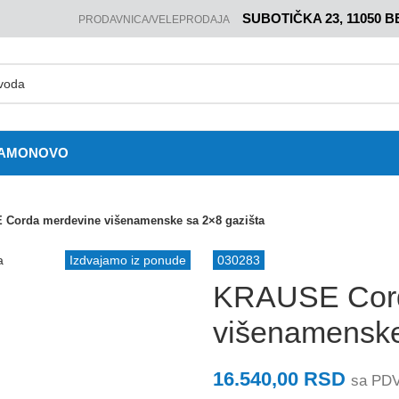
SUBOTIČKA 23, 11050 
PRODAVNICA/VELEPRODAJA
JAMO
NOVO
Corda merdevine višenamenske sa 2×8 gazišta
Izdvajamo iz ponude
030283
KRAUSE Cord
višenamenske
16.540,00
RSD
sa PD