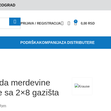
BEOGRAD
0
PRIJAVA / REGISTRACIJA
0,00
RSD
PODRŠKA
KOMPANIJA
ZA DISTRIBUTERE
a merdevine
 sa 2×8 gazišta
Vom