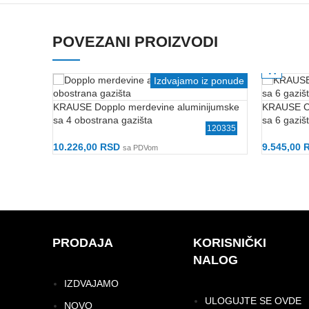
POVEZANI PROIZVODI
Gabaritan
Izdvajamo iz ponude
KRAUSE Dopplo merdevine aluminijumske
KRAUSE Co
sa 4 obostrana gazišta
sa 6 gaziš
120335
10.226,00
RSD
9.545,00
sa PDVom
Dodaj U Korpu
Dodaj U 
PRODAJA
KORISNIČKI
NALOG
IZDVAJAMO
ULOGUJTE SE OVDE
NOVO