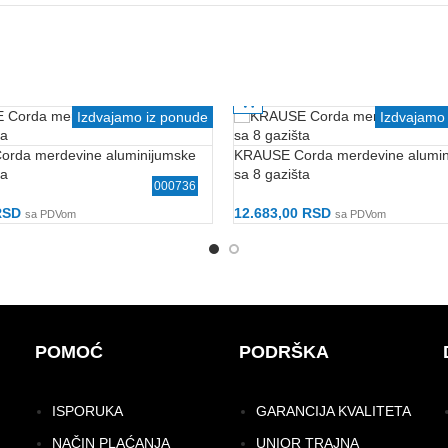
Gabaritan
Izdvajamo iz ponude
Izdvajamo
rda merdevine aluminijumske
KRAUSE Corda merdevine alumin
ta
sa 8 gazišta
000736
RSD
12.683,00
RSD
sa PDVom
sa PDVom
Korpu
Dodaj U Korpu
POMOĆ
PODRŠKA
ISPORUKA
GARANCIJA KVALITETA
NAČIN PLAĆANJA
UNIOR TRAJNA