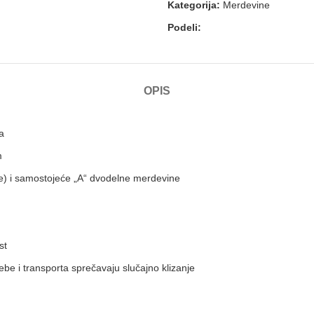
Kategorija:
Merdevine
Podeli:
OPIS
a
m
nje) i samostojeće „A“ dvodelne merdevine
st
be i transporta sprečavaju slučajno klizanje