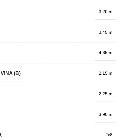
3.20 m
3.45 m
4.85 m
VINA (B)
2.15 m
2.25 m
3.90 m
A
2x8