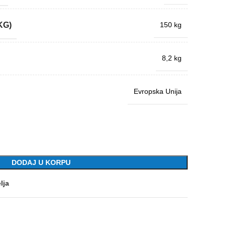
KG)
150 kg
8,2 kg
Evropska Unija
DODAJ U KORPU
lja