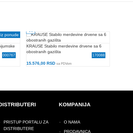
Gabaritan
Gabaritan
 iz ponude
ijumske
KRAUSE Stabilo merdevine drvene sa 6
KRAUSE 
obostranih gazišta
sa 4 gazi
000767
170088
15.576,00
RSD
6.383,0
sa PDVom
Dodaj U Korpu
Dodaj U
DISTRIBUTERI
KOMPANIJA
PRISTUP PORTALU ZA
O NAMA
DISTRIBUTERE
PRODAVNICA