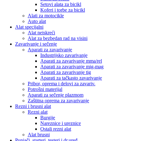
Setovi alata za bicikl
Koferi i torbe za bicikl
Alati za motocikle
Auto alat
Alat specijalni
Alat neiskreći
Alat za bezbedan rad na visini
Zavarivanje i sečenje
Aparati za zavarivanje
Industrijsko zavarivanje
Aparati za zavarivanje mma/rel
Aparati za zavarivanje mig-mag
Aparati za zavarivanje tig
Aparati za tačkasto zavarivanje
Pribor, oprema i delovi za zavariv.
Potrošni materijal
Aparati za sečenje plazmom
Zaštitna oprema za zavarivanje
Rezni i brusni alat
Rezni alat
Burgije
Nareznice i ureznice
Ostali rezni alat
Alat brusni
Punjači, starteri, testeri i dr.uređ.