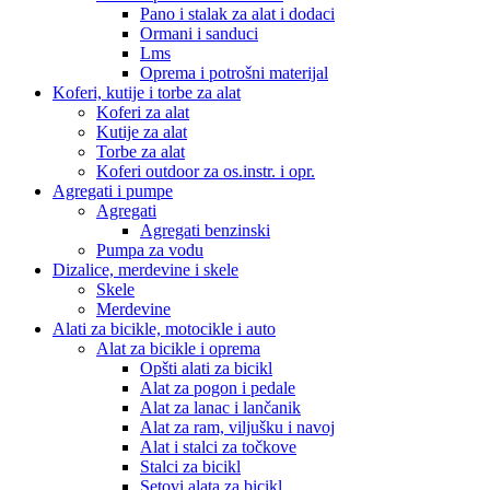
Pano i stalak za alat i dodaci
Ormani i sanduci
Lms
Oprema i potrošni materijal
Koferi, kutije i torbe za alat
Koferi za alat
Kutije za alat
Torbe za alat
Koferi outdoor za os.instr. i opr.
Agregati i pumpe
Agregati
Agregati benzinski
Pumpa za vodu
Dizalice, merdevine i skele
Skele
Merdevine
Alati za bicikle, motocikle i auto
Alat za bicikle i oprema
Opšti alati za bicikl
Alat za pogon i pedale
Alat za lanac i lančanik
Alat za ram, viljušku i navoj
Alat i stalci za točkove
Stalci za bicikl
Setovi alata za bicikl