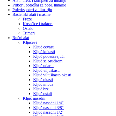
Alati, uređ. i kompleti za limariju
Pribor i potrošni za popr. limarije
Puleri/spoteri za limariju
Baštenski alati i mašine
Freze
Kosačice i traktori
Ostalo
Trimeri
Ručni alat
Ključevi
Ključ cevasti
Ključ kukasti
Ključ podešavajući
Ključ sa t-ručkom
Ključ udarni
Ključ viljuškasti
Ključ viljuškasto okasti
Ključ okasti
Ključ imbus
Ključ brzi
Ključ ostali
Ključ nasadni
Ključ nasadni 1/4″
Ključ nasadni 3/8″
Ključ nasadni 1/2″