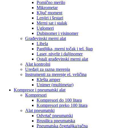
Pomično merilo
Mikrometar
Ključ moment
Lenjiri i šestari
Merni sat i stalak
Uglomeri
Dubinomer i visinomer
Građevinski merni alat
Libela
Pantljika, merni točak i tel. štap
Laser, nivelir i daljinomer
Ostali građevinski merni alat
Alat kontrolni
Uređaji za razna merenja
Instrumenti za merenje el. veličina
Klešta amper
Unimer (multimetar)
Kompresor i pneumatski alat
Kompresori
Kompresori do 100 litara
Kompresori preko 100 litara
Alat pneumatski
Odvrtač pneumatski
Brusilica pneumatska
Pneumatska čegrtaljka/račna