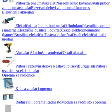
Pribor za pneumatski alat
Nasadni ključ kovani
Ostali pribor
za pneumatski alat
Rezervni delovi za pneum. i kompres
Električni i aku-alati
Električni alat
Indukcioni grejači (induktori)
Lemilice, pribor
i materijal
Električna bušilica i odvrtač
Čekić elektropneumatski
(hamer)
Brusilica električna
Testera električna
Ostali električni alati i
uređaji
Aku-alat
Aku-bušilica/odvrtač
Ostali aku-alati
Pribor i rezervni delovi
Nastavci/bitsevi
Burgije sds
Pribor i
rez. deo za el. i aku alat
Oprema za radionice
Kolica za alat i oprema
Radni sto i oprema
Radni sto
Moduli za radni sto i oprema