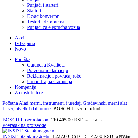
Punjači i starteri
Starteri
Dc/ac konvertori
Testeri i dr. oprema
Punjači za električna vozila
Akcija
Izdvajamo
Novo
Podrška
Garancija Kvaliteta
Pravo na reklamaciju
Reklamacije i povraćaj robe
Unior Trajna Garancija
Kompanija
Za distributere
Početna
Alati merni, instrumenti i uređaji
Građevinski merni alat
Laser, nivelir i daljinomer
BOSCH Laser rotacioni
BOSCH Laser rotacioni
110.405,00
RSD
sa PDVom
Povratak na proizvode
INSIZE Stalak magnetni
3.227,00
RSD
–
5.142,00
RSD
sa PDVom