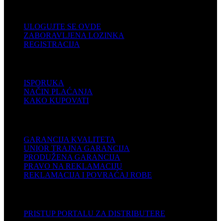
KORISNIČKI NALOG
ULOGUJTE SE OVDE
ZABORAVLJENA LOZINKA
REGISTRACIJA
POMOĆ
ISPORUKA
NAČIN PLAĆANJA
KAKO KUPOVATI
PODRŠKA
GARANCIJA KVALITETA
UNIOR TRAJNA GARANCIJA
PRODUŽENA GARANCIJA
PRAVO NA REKLAMACIJU
REKLAMACIJA I POVRAĆAJ ROBE
DISTRIBUTERI
PRISTUP PORTALU ZA DISTRIBUTERE