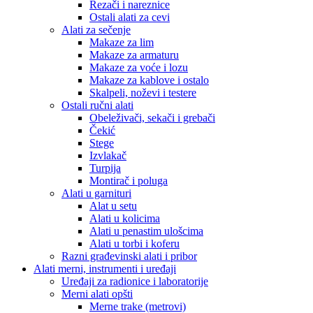
Rezači i nareznice
Ostali alati za cevi
Alati za sečenje
Makaze za lim
Makaze za armaturu
Makaze za voće i lozu
Makaze za kablove i ostalo
Skalpeli, noževi i testere
Ostali ručni alati
Obeleživači, sekači i grebači
Čekić
Stege
Izvlakač
Turpija
Montirač i poluga
Alati u garnituri
Alat u setu
Alati u kolicima
Alati u penastim ulošcima
Alati u torbi i koferu
Razni građevinski alati i pribor
Alati merni, instrumenti i uređaji
Uređaji za radionice i laboratorije
Merni alati opšti
Merne trake (metrovi)