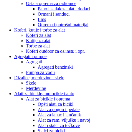
Ostala oprema za radionice
Pano i stalak za alat i dodaci
Ormani i sanduci
Lms
Oprema i potrošni materijal
Koferi, kutije i torbe za alat
Koferi za alat
Kutije za alat
Torbe za alat
Koferi outdoor za os.instr. i opr.
Agregati i pumpe
Agregati
Agregati benzinski
Pumpa za vodu
Dizalice, merdevine i skele
Skele
Merdevine
Alati za bicikle, motocikle i auto
Alat za bicikle i oprema
Opšti alati za bicikl
Alat za pogon i pedale
Alat za lanac i lančanik
Alat za ram, viljušku i navoj
Alat i stalci za točkove
Stalci za bicikl