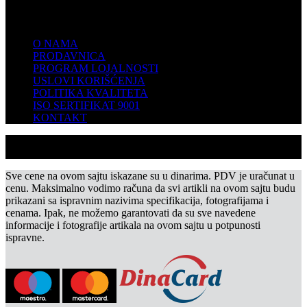
KOMPANIJA
O NAMA
PRODAVNICA
PROGRAM LOJALNOSTI
USLOVI KORIŠĆENJA
POLITIKA KVALITETA
ISO SERTIFIKAT 9001
KONTAKT
Sve cene na ovom sajtu iskazane su u dinarima. PDV je uračunat u
cenu. Maksimalno vodimo računa da svi artikli na ovom sajtu budu
prikazani sa ispravnim nazivima specifikacija, fotografijama i
cenama. Ipak, ne možemo garantovati da su sve navedene
informacije i fotografije artikala na ovom sajtu u potpunosti
ispravne.