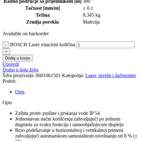
Radno područje sa prijemnikom [m]
300
Tačnost [mm/m]
± 0.1
Težina
8,345 kg
Zemlja porekla
Malezija
Available on backorder
BOSCH Laser rotacioni količina
Dodaj u korpu
Uporedi
Dodaj u listu želja
Šifra proizvoda:
0601061501
Kategorija:
Laser, nivelir i daljinomer
Podeli:
Opis
Opis
Zaštita protiv prašine i prskanja vode IP 54
Jednostavan način korišćenja zahvaljujući po jednom
dugmetu za svaku funkciju i samoobjašnjivom displeju
Brzo podešavanje u horizontalnoj i vertikalnoj primeni
zahvaljujući automatskom samostalnom nivelisanju od 8 % (±