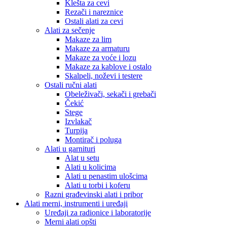
Klešta za cevi
Rezači i nareznice
Ostali alati za cevi
Alati za sečenje
Makaze za lim
Makaze za armaturu
Makaze za voće i lozu
Makaze za kablove i ostalo
Skalpeli, noževi i testere
Ostali ručni alati
Obeleživači, sekači i grebači
Čekić
Stege
Izvlakač
Turpija
Montirač i poluga
Alati u garnituri
Alat u setu
Alati u kolicima
Alati u penastim ulošcima
Alati u torbi i koferu
Razni građevinski alati i pribor
Alati merni, instrumenti i uređaji
Uređaji za radionice i laboratorije
Merni alati opšti