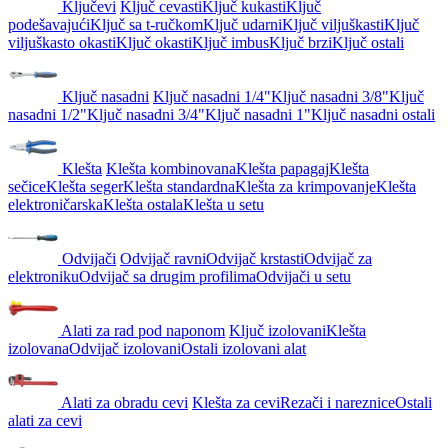
Ključevi
Ključ cevasti
Ključ kukasti
Ključ
podešavajući
Ključ sa t-ručkom
Ključ udarni
Ključ viljuškasti
Ključ
viljuškasto okasti
Ključ okasti
Ključ imbus
Ključ brzi
Ključ ostali
Ključ nasadni
Ključ nasadni 1/4"
Ključ nasadni 3/8"
Ključ
nasadni 1/2"
Ključ nasadni 3/4"
Ključ nasadni 1"
Ključ nasadni ostali
Klešta
Klešta kombinovana
Klešta papagaj
Klešta
sečice
Klešta seger
Klešta standardna
Klešta za krimpovanje
Klešta
elektroničarska
Klešta ostala
Klešta u setu
Odvijači
Odvijač ravni
Odvijač krstasti
Odvijač za
elektroniku
Odvijač sa drugim profilima
Odvijači u setu
Alati za rad pod naponom
Ključ izolovani
Klešta
izolovana
Odvijač izolovani
Ostali izolovani alat
Alati za obradu cevi
Klešta za cevi
Rezači i nareznice
Ostali
alati za cevi