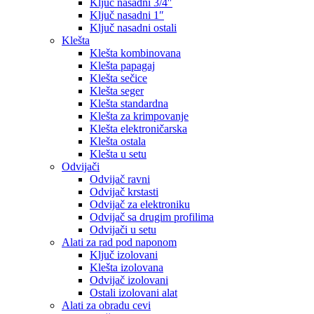
Ključ nasadni 3/4″
Ključ nasadni 1″
Ključ nasadni ostali
Klešta
Klešta kombinovana
Klešta papagaj
Klešta sečice
Klešta seger
Klešta standardna
Klešta za krimpovanje
Klešta elektroničarska
Klešta ostala
Klešta u setu
Odvijači
Odvijač ravni
Odvijač krstasti
Odvijač za elektroniku
Odvijač sa drugim profilima
Odvijači u setu
Alati za rad pod naponom
Ključ izolovani
Klešta izolovana
Odvijač izolovani
Ostali izolovani alat
Alati za obradu cevi