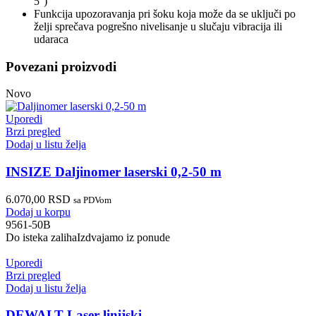
5°)
Funkcija upozoravanja pri šoku koja može da se uključi po
želji sprečava pogrešno nivelisanje u slučaju vibracija ili
udaraca
Povezani proizvodi
Novo
Uporedi
Brzi pregled
Dodaj u listu želja
INSIZE Daljinomer laserski 0,2-50 m
6.070,00
RSD
sa PDVom
Dodaj u korpu
9561-50B
Do isteka zaliha
Izdvajamo iz ponude
Uporedi
Brzi pregled
Dodaj u listu želja
DEWALT Laser linijski