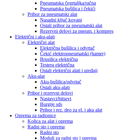
Pneumatska čegrtaljka/račna
Pneumatska bušilica i čekići
Pribor za pneumatski alat
Nasadni ključ kovani
Ostali pribor za pneumatski alat
Rezervni delovi za pneum. i kompres
Električni i aku-alati
Električni alat
Električna bušilica i odvrtač
Čekić elektropneumatski (hamer)
Brusilica električna
Testera električna
Ostali električni alati i uređaji
Aku-alat
Aku-bušilica/odvrtač
Ostali aku-alati
Pribor i rezervni delovi
Nastavci/bitsevi
Burgije sds
Pribor i rez. deo za el. i aku alat
Oprema za radionice
Kolica za alat i oprema
Radni sto i oprema
Radni sto
Moduli za radni sto i oprema