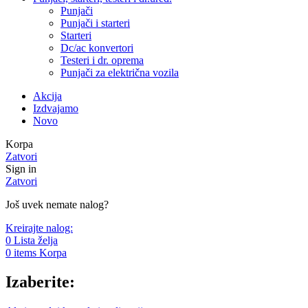
Punjači
Punjači i starteri
Starteri
Dc/ac konvertori
Testeri i dr. oprema
Punjači za električna vozila
Akcija
Izdvajamo
Novo
Korpa
Zatvori
Sign in
Zatvori
Još uvek nemate nalog?
Kreirajte nalog:
0
Lista želja
0
items
Korpa
Izaberite: