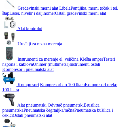
Građevinski merni alat
Libela
Pantljika, merni točak i tel.
štap
Laser, nivelir i daljinomer
Ostali građevinski merni alat
Alat kontrolni
Uređaji za razna merenja
Instrumenti za merenje el. veličina
Klešta amper
Testeri
napona i kablova
Unimer (multimetar)
Instrumenti ostali
Kompresor i pneumatski alat
Kompresori
Kompresori do 100 litara
Kompresori preko
100 litara
Alat pneumatski
Odvrtač pneumatski
Brusilica
pneumatska
Pneumatska čegrtaljka/račna
Pneumatska bušilica i
čekići
Ostali pneumatski alat