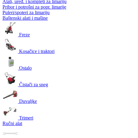
Alati, uređ. i kompleti za limariju
Pribor i potrošni za popr. limarije
Puleri/spoteri za limariju
Baštenski alati i mašine
Freze
Kosačice i traktori
Ostalo
Čistači za sneg
Duvaljke
Trimeri
Ručni alat