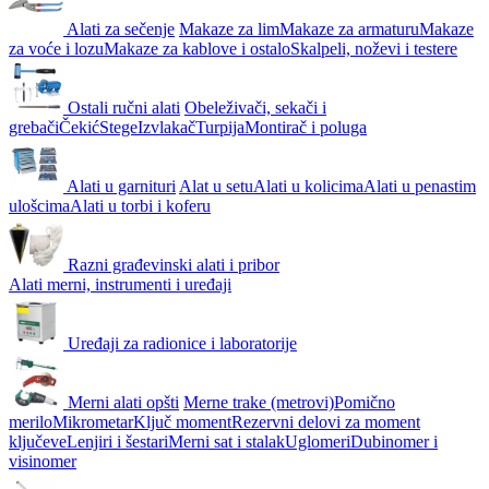
Alati za sečenje
Makaze za lim
Makaze za armaturu
Makaze
za voće i lozu
Makaze za kablove i ostalo
Skalpeli, noževi i testere
Ostali ručni alati
Obeleživači, sekači i
grebači
Čekić
Stege
Izvlakač
Turpija
Montirač i poluga
Alati u garnituri
Alat u setu
Alati u kolicima
Alati u penastim
ulošcima
Alati u torbi i koferu
Razni građevinski alati i pribor
Alati merni, instrumenti i uređaji
Uređaji za radionice i laboratorije
Merni alati opšti
Merne trake (metrovi)
Pomično
merilo
Mikrometar
Ključ moment
Rezervni delovi za moment
ključeve
Lenjiri i šestari
Merni sat i stalak
Uglomeri
Dubinomer i
visinomer