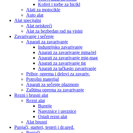
Koferi i torbe za bicikl
Alati za motocikle
Auto alat
Alat specijalni
Alat neiskreći
Alat za bezbedan rad na visini
Zavarivanje i sečenje
Aparati za zavarivanje
Industrijsko zavarivanje
Aparati za zavarivanje mma/rel
Aparati za zavarivanje mig-mag
Aparati za zavarivanje tig
Aparati za tačkasto zavarivanje
Pribor, oprema i delovi za zavariv.
Potrošni materijal
Aparati za sečenje plazmom
Zaštitna oprema za zavarivanje
Rezni i brusni alat
Rezni alat
Burgije
Nareznice i ureznice
Ostali rezni alat
Alat brusni
Punjači, starteri, testeri i dr.uređ.
Punjači