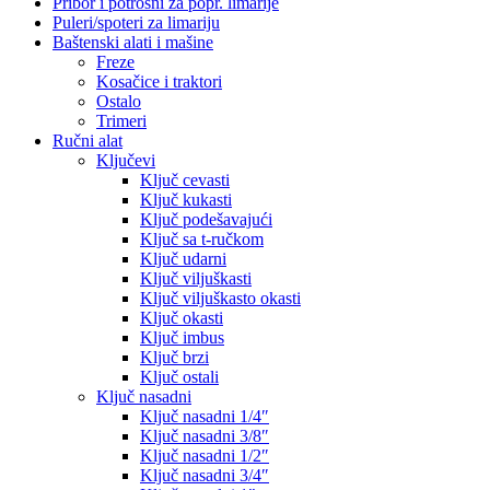
Pribor i potrošni za popr. limarije
Puleri/spoteri za limariju
Baštenski alati i mašine
Freze
Kosačice i traktori
Ostalo
Trimeri
Ručni alat
Ključevi
Ključ cevasti
Ključ kukasti
Ključ podešavajući
Ključ sa t-ručkom
Ključ udarni
Ključ viljuškasti
Ključ viljuškasto okasti
Ključ okasti
Ključ imbus
Ključ brzi
Ključ ostali
Ključ nasadni
Ključ nasadni 1/4″
Ključ nasadni 3/8″
Ključ nasadni 1/2″
Ključ nasadni 3/4″