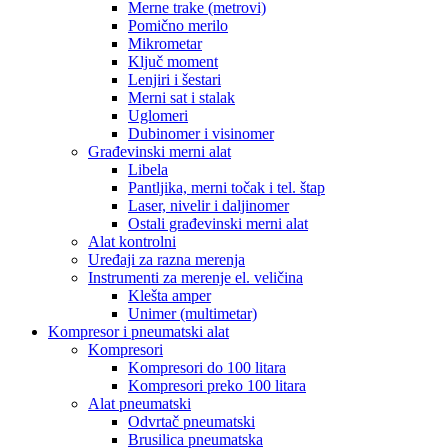
Merne trake (metrovi)
Pomično merilo
Mikrometar
Ključ moment
Lenjiri i šestari
Merni sat i stalak
Uglomeri
Dubinomer i visinomer
Građevinski merni alat
Libela
Pantljika, merni točak i tel. štap
Laser, nivelir i daljinomer
Ostali građevinski merni alat
Alat kontrolni
Uređaji za razna merenja
Instrumenti za merenje el. veličina
Klešta amper
Unimer (multimetar)
Kompresor i pneumatski alat
Kompresori
Kompresori do 100 litara
Kompresori preko 100 litara
Alat pneumatski
Odvrtač pneumatski
Brusilica pneumatska