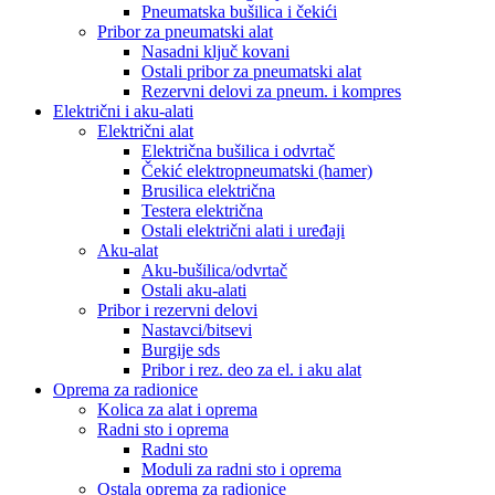
Pneumatska bušilica i čekići
Pribor za pneumatski alat
Nasadni ključ kovani
Ostali pribor za pneumatski alat
Rezervni delovi za pneum. i kompres
Električni i aku-alati
Električni alat
Električna bušilica i odvrtač
Čekić elektropneumatski (hamer)
Brusilica električna
Testera električna
Ostali električni alati i uređaji
Aku-alat
Aku-bušilica/odvrtač
Ostali aku-alati
Pribor i rezervni delovi
Nastavci/bitsevi
Burgije sds
Pribor i rez. deo za el. i aku alat
Oprema za radionice
Kolica za alat i oprema
Radni sto i oprema
Radni sto
Moduli za radni sto i oprema
Ostala oprema za radionice