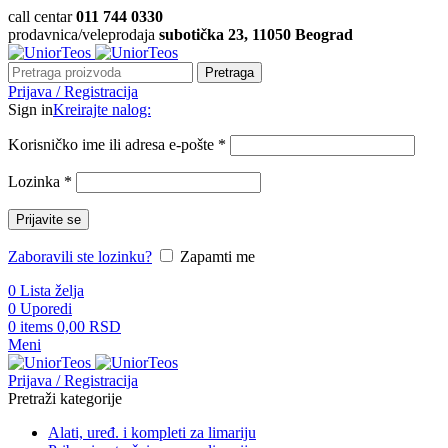
call centar
011 744 0330
prodavnica/veleprodaja
subotička 23, 11050 Beograd
Pretraga
Prijava / Registracija
Sign in
Kreirajte nalog:
Korisničko ime ili adresa e-pošte
*
Lozinka
*
Prijavite se
Zaboravili ste lozinku?
Zapamti me
0
Lista želja
0
Uporedi
0
items
0,00
RSD
Meni
Prijava / Registracija
Pretraži kategorije
Alati, uređ. i kompleti za limariju