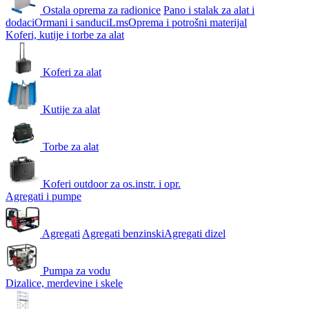
Ostala oprema za radionice
Pano i stalak za alat i
dodaci
Ormani i sanduci
Lms
Oprema i potrošni materijal
Koferi, kutije i torbe za alat
Koferi za alat
Kutije za alat
Torbe za alat
Koferi outdoor za os.instr. i opr.
Agregati i pumpe
Agregati
Agregati benzinski
Agregati dizel
Pumpa za vodu
Dizalice, merdevine i skele