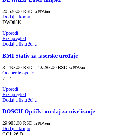
20.520,00
RSD
sa PDVom
Dodaj u korpu
DW088K
Uporedi
Brzi pregled
Dodaj u listu želja
BMI Stativ za laserske uređaje
31.493,00
RSD
–
42.288,00
RSD
sa PDVom
Odaberite opcije
7114
Uporedi
Brzi pregled
Dodaj u listu želja
BOSCH Optički uređaj za nivelisanje
29.988,00
RSD
sa PDVom
Dodaj u korpu
GOL 26 D