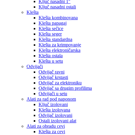
Ključ nasadni 1″
Ključ nasadni ostali
Klešta
Klešta kombinovana
Klešta papagaj
Klešta sečice
Klešta seger
Klešta standardna
Klešta za krimpovanje
Klešta elektroničarska
Klešta ostala
Klešta u setu
Odvijači
Odvijač ravni
Odvijač krstasti
Odvijač za elektroniku
Odvijač sa drugim profilima
Odvijači u setu
Alati za rad pod naponom
Ključ izolovani
Klešta izolovana
Odvijač izolovani
Ostali izolovani alat
Alati za obradu cevi
Klešta za cevi