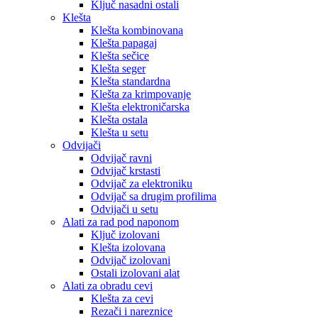
Ključ nasadni ostali
Klešta
Klešta kombinovana
Klešta papagaj
Klešta sečice
Klešta seger
Klešta standardna
Klešta za krimpovanje
Klešta elektroničarska
Klešta ostala
Klešta u setu
Odvijači
Odvijač ravni
Odvijač krstasti
Odvijač za elektroniku
Odvijač sa drugim profilima
Odvijači u setu
Alati za rad pod naponom
Ključ izolovani
Klešta izolovana
Odvijač izolovani
Ostali izolovani alat
Alati za obradu cevi
Klešta za cevi
Rezači i nareznice