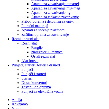
Aparati za zavarivanje mma/rel
Aparati za zavarivanje mig-mag
Aparati za zavarivanje tig
Aparati za tačkasto zavarivanje
Pribor, oprema i delovi za zavariv.
Potrošni materijal
Aparati za sečenje plazmom
Zaštitna oprema za zavarivanje
Rezni i brusni alat
Rezni alat
Burgije
Nareznice i ureznice
Ostali rezni alat
Alat brusni
Punjači, starteri, testeri i dr.uređ.
Punjači
Punjači i starteri
Starteri
Dc/ac konvertori
Testeri i dr. oprema
Punjači za električna vozila
Akcija
Izdvajamo
Novo