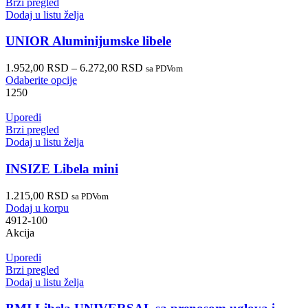
Brzi pregled
Dodaj u listu želja
UNIOR Aluminijumske libele
1.952,00
RSD
–
6.272,00
RSD
sa PDVom
Odaberite opcije
1250
Uporedi
Brzi pregled
Dodaj u listu želja
INSIZE Libela mini
1.215,00
RSD
sa PDVom
Dodaj u korpu
4912-100
Akcija
Uporedi
Brzi pregled
Dodaj u listu želja