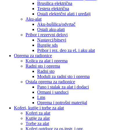
Brusilica električna
Testera električna
Ostali električni alati i uređaji
Aku-alat
Aku-bušilica/odvrtač
Ostali aku-alati
Pribor i rezervni delovi
Nastavci/bitsevi
Burgije sds
Pribor i rez. deo za el. i aku alat
Oprema za radionice
Kolica za alat i oprema
Radni sto i oprema
Radni sto
Moduli za radni sto i oprema
Ostala oprema za radionice
Pano i stalak za alat i dodaci
Ormani i sanduci
Lms
Oprema i potrošni materijal
Koferi, kutije i torbe za alat
Koferi za alat
Kutije za alat
Torbe za alat
Koferi outdoor za os.instr. i opr.