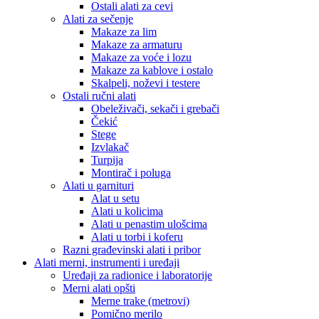
Ostali alati za cevi
Alati za sečenje
Makaze za lim
Makaze za armaturu
Makaze za voće i lozu
Makaze za kablove i ostalo
Skalpeli, noževi i testere
Ostali ručni alati
Obeleživači, sekači i grebači
Čekić
Stege
Izvlakač
Turpija
Montirač i poluga
Alati u garnituri
Alat u setu
Alati u kolicima
Alati u penastim ulošcima
Alati u torbi i koferu
Razni građevinski alati i pribor
Alati merni, instrumenti i uređaji
Uređaji za radionice i laboratorije
Merni alati opšti
Merne trake (metrovi)
Pomično merilo