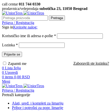
call centar
011 744 0330
prodavnica/veleprodaja
subotička 23, 11050 Beograd
Pretraga
Prijava / Registracija
Sign in
Kreirajte nalog:
Korisničko ime ili adresa e-pošte
*
Lozinka
*
Prijavite se
Zaboravili ste lozinku?
Zapamti me
0
Lista želja
0
Uporedi
0
items
0,00
RSD
Meni
Prijava / Registracija
Pretraži kategorije
Alati, uređ. i kompleti za limariju
Pribor i potrošni za popr. limarije