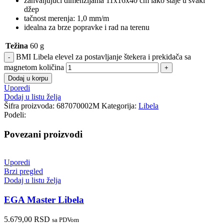
zahvaljujući dimenzijama 11x16x40 cm lako staje u svaki
džep
tačnost merenja: 1,0 mm/m
idealna za brze popravke i rad na terenu
Težina
60 g
BMI Libela elevel za postavljanje štekera i prekidača sa
magnetom količina
Dodaj u korpu
Uporedi
Dodaj u listu želja
Šifra proizvoda:
687070002M
Kategorija:
Libela
Podeli:
Povezani proizvodi
Uporedi
Brzi pregled
Dodaj u listu želja
EGA Master Libela
5.679,00
RSD
sa PDVom