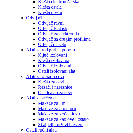
Klešta elektroničarska
Klešta ostala
Klešta u setu
Odvijači
Odvijač ravni
Odvijač krstasti
Odvijač za elektroniku
Odvijač sa drugim profilima
Odvijači u setu
Alati za rad pod naponom
Ključ izolovani
Klešta izolovana
Odvijač izolovani
Ostali izolovani alat
Alati za obradu cevi
Klešta za cevi
Rezači i nareznice
Ostali alati za cevi
Alati za sečenje
Makaze za lim
Makaze za armaturu
Makaze za voće i lozu
Makaze za kablove i ostalo
Skalpeli, noževi i testere
Ostali ručni alati