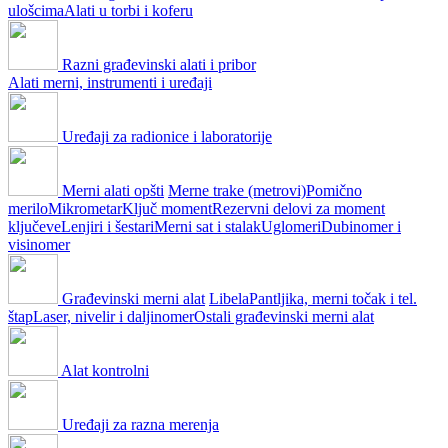
ulošcima
Alati u torbi i koferu
Razni građevinski alati i pribor
Alati merni, instrumenti i uređaji
Uređaji za radionice i laboratorije
Merni alati opšti
Merne trake (metrovi)
Pomično
merilo
Mikrometar
Ključ moment
Rezervni delovi za moment
ključeve
Lenjiri i šestari
Merni sat i stalak
Uglomeri
Dubinomer i
visinomer
Građevinski merni alat
Libela
Pantljika, merni točak i tel.
štap
Laser, nivelir i daljinomer
Ostali građevinski merni alat
Alat kontrolni
Uređaji za razna merenja