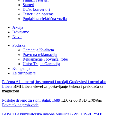
Punjači i starteri
Starteri
Dc/ac konvertori
Testeri i dr. oprema
Punjači za električna vozila
Akcija
Izdvajamo
Novo
Podrška
Garancija Kvaliteta
Pravo na reklamaciju
Reklamacije i povraćaj robe
Unior Trajna Garancija
Kompanija
Za distributere
Početna
Alati merni, instrumenti i uređaji
Građevinski merni alat
Libela
BMI Libela elevel za postavljanje štekera i prekidača sa
magnetom
Postolje drveno za stoni stalak 1689
12.672,00
RSD
sa PDVom
Povratak na proizvode
BOSCH Akumulatorska ugaona brusilica GWS 18V-8, 2x4,0