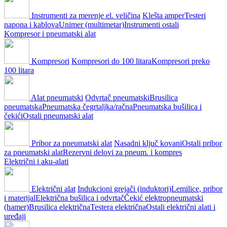
Instrumenti za merenje el. veličina
Klešta amper
Testeri
napona i kablova
Unimer (multimetar)
Instrumenti ostali
Kompresor i pneumatski alat
Kompresori
Kompresori do 100 litara
Kompresori preko
100 litara
Alat pneumatski
Odvrtač pneumatski
Brusilica
pneumatska
Pneumatska čegrtaljka/račna
Pneumatska bušilica i
čekići
Ostali pneumatski alat
Pribor za pneumatski alat
Nasadni ključ kovani
Ostali pribor
za pneumatski alat
Rezervni delovi za pneum. i kompres
Električni i aku-alati
Električni alat
Indukcioni grejači (induktori)
Lemilice, pribor
i materijal
Električna bušilica i odvrtač
Čekić elektropneumatski
(hamer)
Brusilica električna
Testera električna
Ostali električni alati i
uređaji