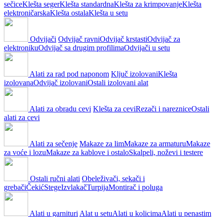
sečice
Klešta seger
Klešta standardna
Klešta za krimpovanje
Klešta
elektroničarska
Klešta ostala
Klešta u setu
Odvijači
Odvijač ravni
Odvijač krstasti
Odvijač za
elektroniku
Odvijač sa drugim profilima
Odvijači u setu
Alati za rad pod naponom
Ključ izolovani
Klešta
izolovana
Odvijač izolovani
Ostali izolovani alat
Alati za obradu cevi
Klešta za cevi
Rezači i nareznice
Ostali
alati za cevi
Alati za sečenje
Makaze za lim
Makaze za armaturu
Makaze
za voće i lozu
Makaze za kablove i ostalo
Skalpeli, noževi i testere
Ostali ručni alati
Obeleživači, sekači i
grebači
Čekić
Stege
Izvlakač
Turpija
Montirač i poluga
Alati u garnituri
Alat u setu
Alati u kolicima
Alati u penastim