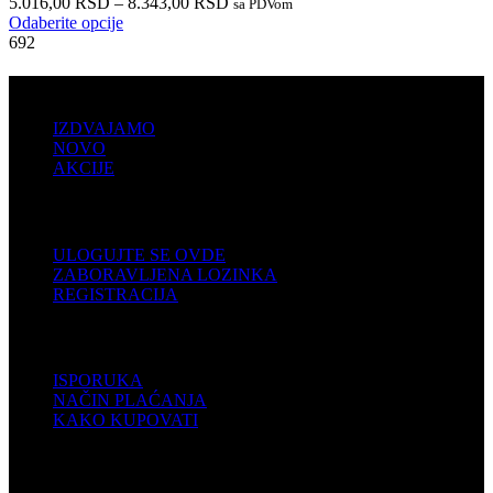
5.016,00
RSD
–
8.343,00
RSD
sa PDVom
Odaberite opcije
692
PRODAJA
IZDVAJAMO
NOVO
AKCIJE
KORISNIČKI NALOG
ULOGUJTE SE OVDE
ZABORAVLJENA LOZINKA
REGISTRACIJA
POMOĆ
ISPORUKA
NAČIN PLAĆANJA
KAKO KUPOVATI
PODRŠKA