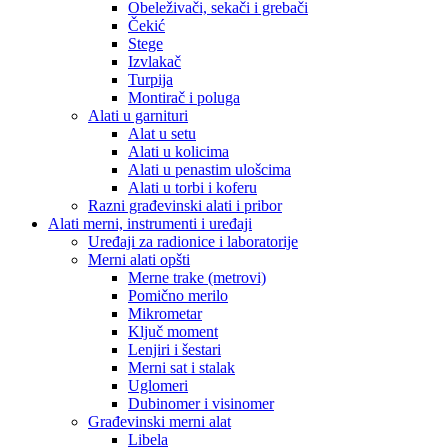
Obeleživači, sekači i grebači
Čekić
Stege
Izvlakač
Turpija
Montirač i poluga
Alati u garnituri
Alat u setu
Alati u kolicima
Alati u penastim ulošcima
Alati u torbi i koferu
Razni građevinski alati i pribor
Alati merni, instrumenti i uređaji
Uređaji za radionice i laboratorije
Merni alati opšti
Merne trake (metrovi)
Pomično merilo
Mikrometar
Ključ moment
Lenjiri i šestari
Merni sat i stalak
Uglomeri
Dubinomer i visinomer
Građevinski merni alat
Libela