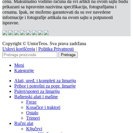
cenu. Maksimalno vodimo računa da svi artikli na ovom sajtu budu
prikazani sa ispravnim nazivima specifikacija, fotografijama i
cenama. Ipak, ne možemo garantovati da su sve navedene
informacije i fotografije artikala na ovom sajtu u potpunosti
ispravne.
Copyright © UniorTeos. Sva prava zadržana
Uslovi korišćenja
|
Politika Privatnosti
Pretraga
Meni
Kategorije
Alati, uređ. i kompleti za limariju
Pribor i potrošni za popr. limarije
Puleri/spoteri za limariju
Baštenski alati i mašine
Freze
Kosačice i traktori
Ostalo
Trimeri
Ručni alat
Ključevi