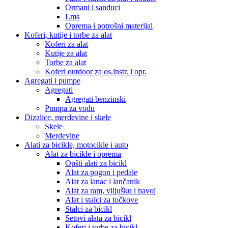
Ormani i sanduci
Lms
Oprema i potrošni materijal
Koferi, kutije i torbe za alat
Koferi za alat
Kutije za alat
Torbe za alat
Koferi outdoor za os.instr. i opr.
Agregati i pumpe
Agregati
Agregati benzinski
Pumpa za vodu
Dizalice, merdevine i skele
Skele
Merdevine
Alati za bicikle, motocikle i auto
Alat za bicikle i oprema
Opšti alati za bicikl
Alat za pogon i pedale
Alat za lanac i lančanik
Alat za ram, viljušku i navoj
Alat i stalci za točkove
Stalci za bicikl
Setovi alata za bicikl
Koferi i torbe za bicikl