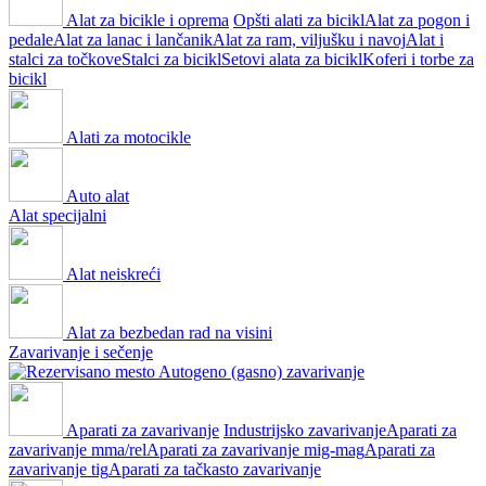
Alat za bicikle i oprema
Opšti alati za bicikl
Alat za pogon i
pedale
Alat za lanac i lančanik
Alat za ram, viljušku i navoj
Alat i
stalci za točkove
Stalci za bicikl
Setovi alata za bicikl
Koferi i torbe za
bicikl
Alati za motocikle
Auto alat
Alat specijalni
Alat neiskreći
Alat za bezbedan rad na visini
Zavarivanje i sečenje
Autogeno (gasno) zavarivanje
Aparati za zavarivanje
Industrijsko zavarivanje
Aparati za
zavarivanje mma/rel
Aparati za zavarivanje mig-mag
Aparati za
zavarivanje tig
Aparati za tačkasto zavarivanje