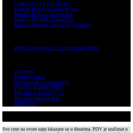
GARANCIJA KVALITETA
UNIOR TRAJNA GARANCIJA
PRODUŽENA GARANCIJA
PRAVO NA REKLAMACIJU
REKLAMACIJA I POVRAĆAJ ROBE
DISTRIBUTERI
PRISTUP PORTALU ZA DISTRIBUTERE
KOMPANIJA
O NAMA
PRODAVNICA
PROGRAM LOJALNOSTI
USLOVI KORIŠĆENJA
POLITIKA KVALITETA
ISO SERTIFIKAT 9001
KONTAKT
Sve cene na ovom sajtu iskazane su u dinarima. PDV je uračunat u