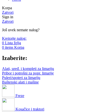
Korpa
Zatvori
Sign in
Zatvori
Još uvek nemate nalog?
Kreirajte nalog:
0
Lista želja
0
items
Korpa
Izaberite:
Alati, uređ. i kompleti za limariju
Pribor i potrošni za popr. limarije
Puleri/spoteri za limariju
Baštenski alati i mašine
Freze
Kosačice i traktori