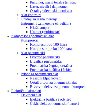
Pantljika, merni točak i tel. štap
Laser, nivelir i daljinomer
Ostali građevinski merni alat
Alat kontrolni
Uređaji za razna merenja
Instrumenti za merenje el. veličina
Klešta amper
Unimer (multimetar)
Kompresor i pneumatski alat
Kompresori
Kompresori do 100 litara
Kompresori preko 100 litara
Alat pneumatski
Odvrtač pneumatski
Brusilica pneumatska
Pneumatska čegrtaljka/račna
Pneumatska bušilica i čekići
Pribor za pneumatski alat
Nasadni ključ kovani
Ostali pribor za pneumatski alat
Rezervni delovi za pneum. i kompres
Električni i aku-alati
Električni alat
Električna bušilica i odvrtač
Čekić elektropneumatski (hamer)