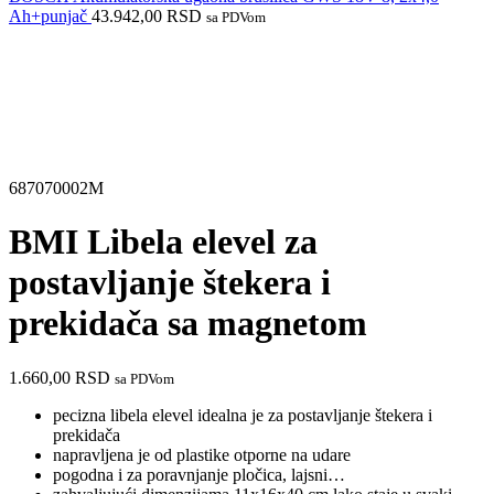
Ah+punjač
43.942,00
RSD
sa PDVom
687070002M
BMI Libela elevel za
postavljanje štekera i
prekidača sa magnetom
1.660,00
RSD
sa PDVom
pecizna libela elevel idealna je za postavljanje štekera i
prekidača
napravljena je od plastike otporne na udare
pogodna i za poravnjanje pločica, lajsni…