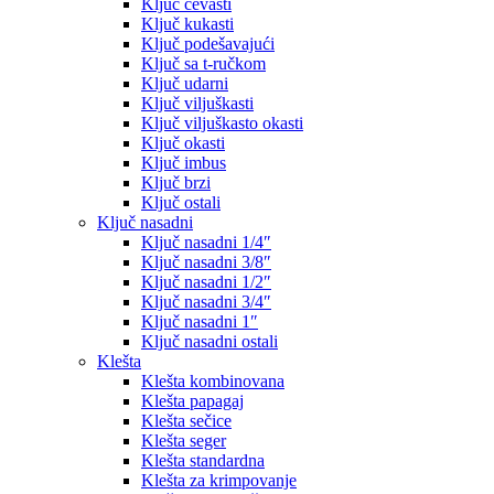
Ključ cevasti
Ključ kukasti
Ključ podešavajući
Ključ sa t-ručkom
Ključ udarni
Ključ viljuškasti
Ključ viljuškasto okasti
Ključ okasti
Ključ imbus
Ključ brzi
Ključ ostali
Ključ nasadni
Ključ nasadni 1/4″
Ključ nasadni 3/8″
Ključ nasadni 1/2″
Ključ nasadni 3/4″
Ključ nasadni 1″
Ključ nasadni ostali
Klešta
Klešta kombinovana
Klešta papagaj
Klešta sečice
Klešta seger
Klešta standardna
Klešta za krimpovanje