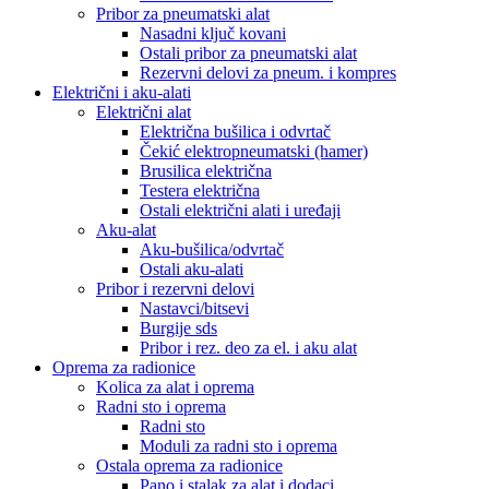
Pribor za pneumatski alat
Nasadni ključ kovani
Ostali pribor za pneumatski alat
Rezervni delovi za pneum. i kompres
Električni i aku-alati
Električni alat
Električna bušilica i odvrtač
Čekić elektropneumatski (hamer)
Brusilica električna
Testera električna
Ostali električni alati i uređaji
Aku-alat
Aku-bušilica/odvrtač
Ostali aku-alati
Pribor i rezervni delovi
Nastavci/bitsevi
Burgije sds
Pribor i rez. deo za el. i aku alat
Oprema za radionice
Kolica za alat i oprema
Radni sto i oprema
Radni sto
Moduli za radni sto i oprema
Ostala oprema za radionice
Pano i stalak za alat i dodaci