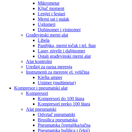
Mikrometar
Ključ moment
Lenjiri i šestari
Merni sat i stalak
Uglomeri
Dubinomer i visinomer
Građevinski merni alat
Libela
Pantljika, merni točak i tel. štap
Laser, nivelir i daljinomer
Ostali građevinski merni alat
Alat kontrolni
Uređaji za razna merenja
Instrumenti za merenje el. veličina
Klešta amper
Unimer (multimetar)
Kompresor i pneumatski alat
Kompresori
Kompresori do 100 litara
Kompresori preko 100 litara
Alat pneumatski
Odvrtač pneumatski
Brusilica pneumatska
Pneumatska čegrtaljka/račna
Pneumatska bušilica i čekići