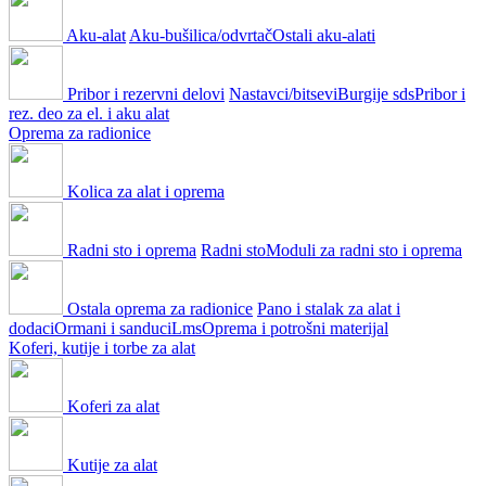
Aku-alat
Aku-bušilica/odvrtač
Ostali aku-alati
Pribor i rezervni delovi
Nastavci/bitsevi
Burgije sds
Pribor i
rez. deo za el. i aku alat
Oprema za radionice
Kolica za alat i oprema
Radni sto i oprema
Radni sto
Moduli za radni sto i oprema
Ostala oprema za radionice
Pano i stalak za alat i
dodaci
Ormani i sanduci
Lms
Oprema i potrošni materijal
Koferi, kutije i torbe za alat
Koferi za alat
Kutije za alat