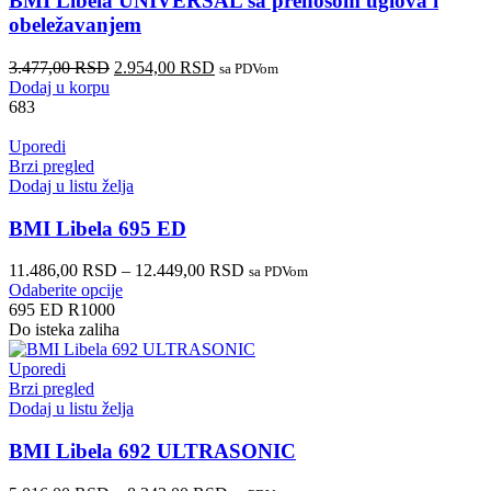
BMI Libela UNIVERSAL sa prenosom uglova i
obeležavanjem
3.477,00
RSD
2.954,00
RSD
sa PDVom
Dodaj u korpu
683
Uporedi
Brzi pregled
Dodaj u listu želja
BMI Libela 695 ED
11.486,00
RSD
–
12.449,00
RSD
sa PDVom
Odaberite opcije
695 ED R1000
Do isteka zaliha
Uporedi
Brzi pregled
Dodaj u listu želja
BMI Libela 692 ULTRASONIC