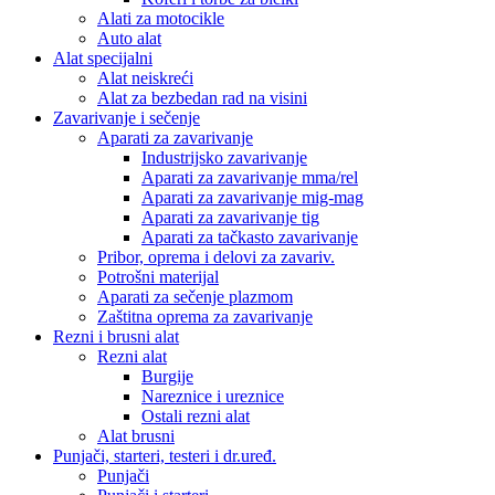
Alati za motocikle
Auto alat
Alat specijalni
Alat neiskreći
Alat za bezbedan rad na visini
Zavarivanje i sečenje
Aparati za zavarivanje
Industrijsko zavarivanje
Aparati za zavarivanje mma/rel
Aparati za zavarivanje mig-mag
Aparati za zavarivanje tig
Aparati za tačkasto zavarivanje
Pribor, oprema i delovi za zavariv.
Potrošni materijal
Aparati za sečenje plazmom
Zaštitna oprema za zavarivanje
Rezni i brusni alat
Rezni alat
Burgije
Nareznice i ureznice
Ostali rezni alat
Alat brusni
Punjači, starteri, testeri i dr.uređ.
Punjači