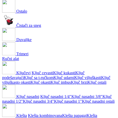
Ostalo
Čistači za sneg
Duvaljke
Trimeri
Ručni alat
Ključevi
Ključ cevasti
Ključ kukasti
Ključ
podešavajući
Ključ sa t-ručkom
Ključ udarni
Ključ viljuškasti
Ključ
viljuškasto okasti
Ključ okasti
Ključ imbus
Ključ brzi
Ključ ostali
Ključ nasadni
Ključ nasadni 1/4"
Ključ nasadni 3/8"
Ključ
nasadni 1/2"
Ključ nasadni 3/4"
Ključ nasadni 1"
Ključ nasadni ostali
Klešta
Klešta kombinovana
Klešta papagaj
Klešta