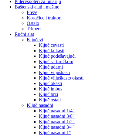
Puleri/spoteri za limariju
Baštenski alati i mašine
Freze
Kosačice i traktori
Ostalo
Trimeri
Ručni alat
Ključevi
Ključ cevasti
Ključ kukasti
Ključ podešavajući
Ključ sa t-ručkom
Ključ udarni
Ključ viljuškasti
Ključ viljuškasto okasti
Ključ okasti
Ključ imbus
Ključ brzi
Ključ ostali
Ključ nasadni
Ključ nasadni 1/4″
Ključ nasadni 3/8″
Ključ nasadni 1/2″
Ključ nasadni 3/4″
Ključ nasadni 1″