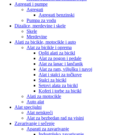
Agregati i pumpe
Agregati
Agregati benzinski
Pumpa za vodu
Dizalice, merdevine i skele
Skele
Merdevine
Alati za bicikle, motocikle i auto
Alat za bicikle i oprema
Opšti alati za bicikl
Alat za pogon i pedale
Alat za lanac i lančanik
Alat za ram, viljušku i navoj
Alat i stalci za točkove
Stalci za bicikl
Setovi alata za bicikl
Koferi i torbe za bicikl
Alati za motocikle
Auto alat
Alat specijalni
Alat neiskreći
Alat za bezbedan rad na visini
Zavarivanje i sečenje
Aparati za zavarivanje
Industrijsko zavarivanje