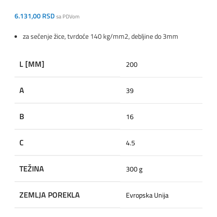
6.131,00
RSD
sa PDVom
za sečenje žice, tvrdoće 140 kg/mm2, debljine do 3mm
L [MM]
200
A
39
B
16
C
4.5
TEŽINA
300 g
ZEMLJA POREKLA
Evropska Unija