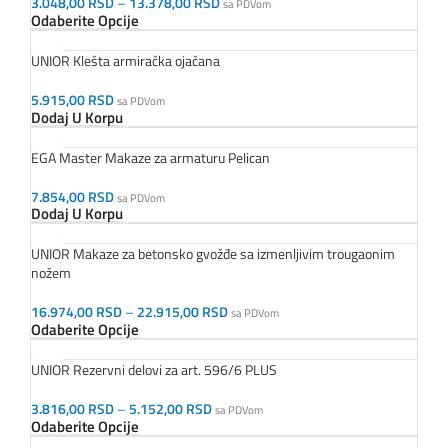
3.048,00
RSD
–
13.378,00
RSD
sa PDVom
Odaberite Opcije
UNIOR Klešta armiračka ojačana
5.915,00
RSD
sa PDVom
Dodaj U Korpu
EGA Master Makaze za armaturu Pelican
7.854,00
RSD
sa PDVom
Dodaj U Korpu
UNIOR Makaze za betonsko gvožđe sa izmenljivim trougaonim
nožem
16.974,00
RSD
–
22.915,00
RSD
sa PDVom
Odaberite Opcije
UNIOR Rezervni delovi za art. 596/6 PLUS
3.816,00
RSD
–
5.152,00
RSD
sa PDVom
Odaberite Opcije