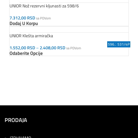
UNIOR Nož rezervni kljunasti za 598/6
7.312,00
RSD
sa PDVom
Dodaj U Korpu
UNIOR Klešta armiračka
596.2PLUS/7
596PLUS/6G
585.1/7P
596.1/7A
598.1/7
529/4P
531/4P
62903
1.552,00
RSD
–
2.408,00
RSD
sa PDVom
Odaberite Opcije
PRODAJA
IZDVAJAMO