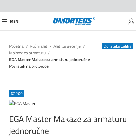
MENI
Početna
Ručni alat
Alati za sečenje
Do isteka zaliha
Do isteka zaliha
Do isteka zaliha
Do isteka zaliha
Do isteka zaliha
Makaze za armaturu
EGA Master Makaze za armaturu jednoručne
Povratak na proizvode
62200
EGA Master Makaze za armaturu
jednoručne