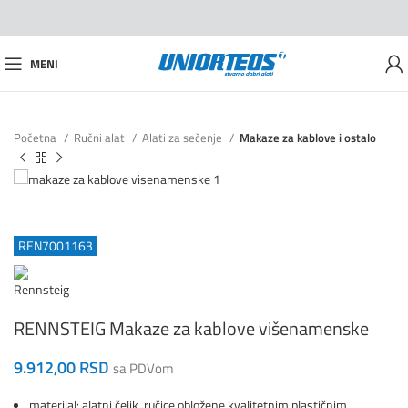
MENI
Početna
Ručni alat
Alati za sečenje
Makaze za kablove i ostalo
REN7001163
RENNSTEIG Makaze za kablove višenamenske
9.912,00
RSD
sa PDVom
materijal: alatni čelik, ručice obložene kvalitetnim plastičnim