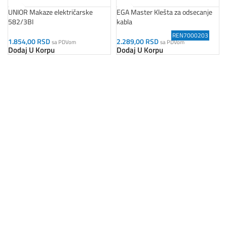
UNIOR Makaze električarske
EGA Master Klešta za odsecanje
582/3BI
kabla
REN7000203
582/3PR
582/3BI
580/1BI
582/3P
62284
585/6
1.854,00
RSD
2.289,00
RSD
sa PDVom
sa PDVom
Dodaj U Korpu
Dodaj U Korpu