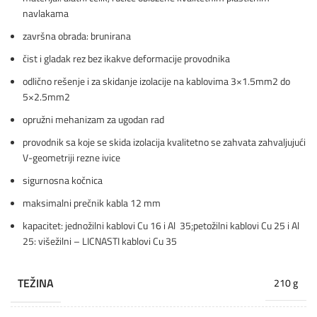
navlakama
završna obrada: brunirana
čist i gladak rez bez ikakve deformacije provodnika
odlično rešenje i za skidanje izolacije na kablovima 3×1.5mm2 do
5×2.5mm2
opružni mehanizam za ugodan rad
provodnik sa koje se skida izolacija kvalitetno se zahvata zahvaljujući
V-geometriji rezne ivice
sigurnosna kočnica
maksimalni prečnik kabla 12 mm
kapacitet: jednožilni kablovi Cu 16 i Al 35;petožilni kablovi Cu 25 i Al
25: višežilni – LICNASTI kablovi Cu 35
TEŽINA
210 g