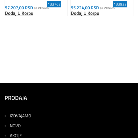
133762
133922
57.207,00
RSD
55.224,00
RSD
sa PDVom
sa PDVom
Dodaj U Korpu
Dodaj U Korpu
PRODAJA
IZDVAJAMO
NOVO
AKCIJE