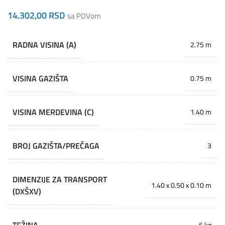
14.302,00
RSD
sa PDVom
RADNA VISINA (A)
2.75 m
VISINA GAZIŠTA
0.75 m
VISINA MERDEVINA (C)
1.40 m
BROJ GAZIŠTA/PREČAGA
3
DIMENZIJE ZA TRANSPORT
1.40 x 0.50 x 0.10 m
(DXŠXV)
6 kg