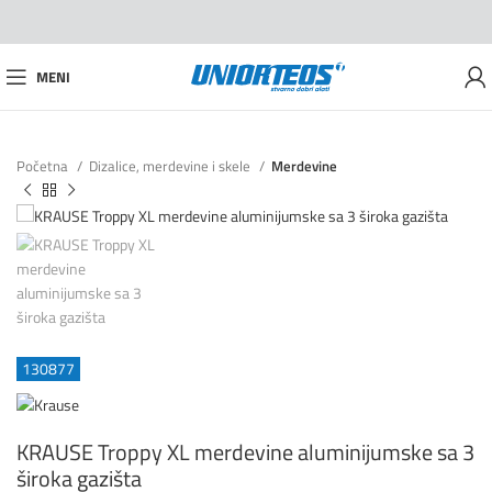
MENI
Početna
Dizalice, merdevine i skele
Merdevine
130877
KRAUSE Troppy XL merdevine aluminijumske sa 3
široka gazišta