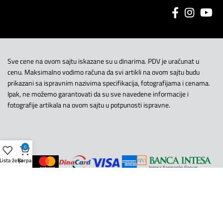
Sve cene na ovom sajtu iskazane su u dinarima. PDV je uračunat u
cenu. Maksimalno vodimo računa da svi artikli na ovom sajtu budu
prikazani sa ispravnim nazivima specifikacija, fotografijama i cenama.
Ipak, ne možemo garantovati da su sve navedene informacije i
fotografije artikala na ovom sajtu u potpunosti ispravne.
0
Lista želja
Korpa
Copyright © UniorTeos. Sva prava zadržana