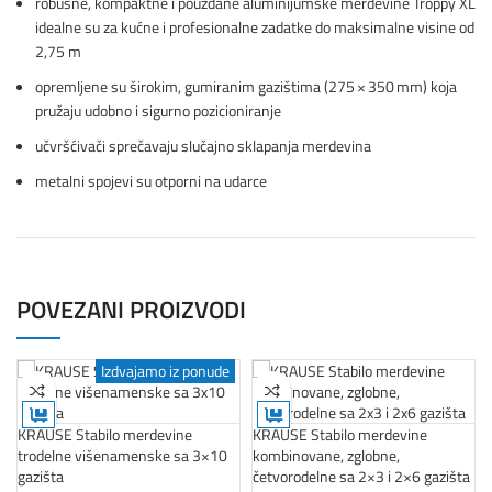
robusne, kompaktne i pouzdane aluminijumske merdevine Troppy XL
idealne su za kućne i profesionalne zadatke do maksimalne visine od
2,75 m
opremljene su širokim, gumiranim gazištima (275 × 350 mm) koja
pružaju udobno i sigurno pozicioniranje
učvršćivači sprečavaju slučajno sklapanja merdevina
metalni spojevi su otporni na udarce
POVEZANI PROIZVODI
Gabaritan
Izdvajamo iz ponude
an
Gabaritan
KRAUSE Stabilo merdevine
KRAUSE Stabilo merdevine
trodelne višenamenske sa 3×10
kombinovane, zglobne,
gazišta
četvorodelne sa 2×3 i 2×6 gazišta