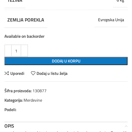
TEŽINA
ZEMLJA POREKLA
Evropska Unija
Available on backorder
DODAJ U KORPU
Uporedi
Dodaj u listu želja
Šifra proizvoda:
130877
Kategorija:
Merdevine
Podeli:
OPIS