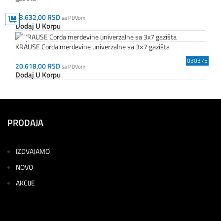
73.632,00
RSD
sa PDVom
Dodaj U Korpu
KRAUSE Corda merdevine univerzalne sa 3×7 gazišta
170071
133755
170088
120335
129789
000729
133700
030375
20.618,00
RSD
sa PDVom
Dodaj U Korpu
PRODAJA
IZDVAJAMO
NOVO
AKCIJE