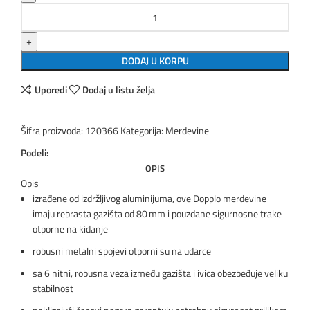
KRAUSE Monto obostrane merdevine Dopplo sa 2x7 gazišta količina
DODAJ U KORPU
Uporedi
Dodaj u listu želja
Šifra proizvoda:
120366
Kategorija:
Merdevine
Podeli:
OPIS
Opis
izrađene od izdržljivog aluminijuma, ove Dopplo merdevine
imaju rebrasta gazišta od 80 mm i pouzdane sigurnosne trake
otporne na kidanje
robusni metalni spojevi otporni su na udarce
sa 6 nitni, robusna veza između gazišta i ivica obezbeđuje veliku
stabilnost