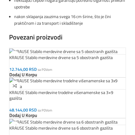
neklizajući čepovi nogara garantuju potrebnu sigurnost prilikom
upotrebe
nakon sklapanja zauzima svega 16 cm širine, što je čini
praktičnom i za transport i skladištenje
Povezani proizvodi
KRAUSE Stabilo merdevine drvene sa 5 obostranih gazišta
12.744,00
RSD
sa PDVom
Dodaj U Korpu
KRAUSE Stabilo merdevine trodelne višenamenske sa 3×9
gazišta
48.144,00
RSD
sa PDVom
Dodaj U Korpu
KRAUSE Stabilo merdevine drvene sa 6 obostranih gazišta