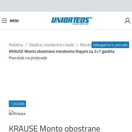
MENI
Početna
Dizalice, merdevine i skele
Merdevine
Izdvajamo iz ponude
Izdvajamo iz ponude
Izdvajamo iz ponude
Izdvajamo iz ponude
Izdvajamo iz ponude
KRAUSE Monto obostrane merdevine Dopplo sa 2×7 gazišta
Povratak na proizvode
Izdvajamo iz ponude
120366
KRAUSE Monto obostrane