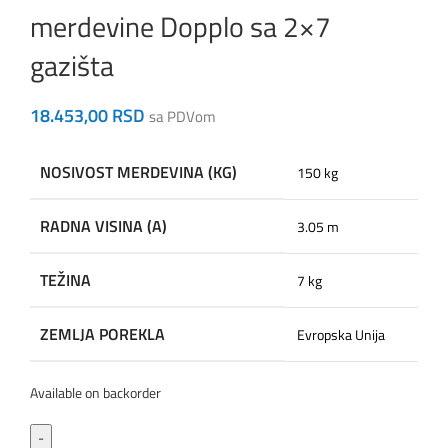
merdevine Dopplo sa 2×7
gazišta
18.453,00
RSD
sa PDVom
NOSIVOST MERDEVINA (KG)
150 kg
RADNA VISINA (A)
3.05 m
TEŽINA
7 kg
ZEMLJA POREKLA
Evropska Unija
Available on backorder