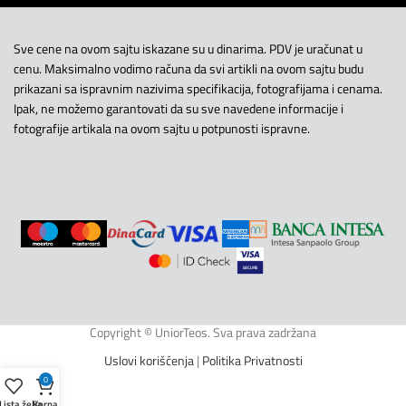
Sve cene na ovom sajtu iskazane su u dinarima. PDV je uračunat u
cenu. Maksimalno vodimo računa da svi artikli na ovom sajtu budu
prikazani sa ispravnim nazivima specifikacija, fotografijama i cenama.
Ipak, ne možemo garantovati da su sve navedene informacije i
fotografije artikala na ovom sajtu u potpunosti ispravne.
Copyright © UniorTeos. Sva prava zadržana
Uslovi korišćenja
|
Politika Privatnosti
0
Lista želja
Korpa