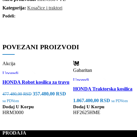
Kategorija:
Kosačice i traktori
Podeli:
POVEZANI PROIZVODI
Akcija
Gabaritan
Uporedi
Brzi pregled
Uporedi
HONDA Robot kosilica za travu
Dodaj u listu želja
Brzi pregled
HONDA Traktorska kosilica
Dodaj u listu želja
357.480,00
RSD
477.480,00
RSD
1.067.400,00
RSD
sa PDVom
sa PDVom
Dodaj U Korpu
Dodaj U Korpu
HRM3000
HF2625HME
PRODAJA