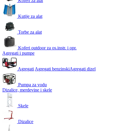
Koferi za alat
Kutije za alat
Torbe za alat
Koferi outdoor za os.instr. i opr.
Agregati i pumpe
Agregati
Agregati benzinski
Agregati dizel
Pumpa za vodu
Dizalice, merdevine i skele
Skele
Dizalice