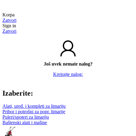
Korpa
Zatvori
Sign in
Zatvori
Još uvek nemate nalog?
Kreirajte nalog:
Izaberite:
Alati, uređ. i kompleti za limariju
Pribor i potrošni za popr. limarije
Puleri/spoteri za limariju
Baštenski alati i mašine