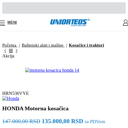
MENI
Početna
Baštenski alati i mašine
Kosačice i traktori
Akcija
HRN536VYE
HONDA Motorna kosačica
135.000,00
RSD
147.000,00
RSD
sa PDVom