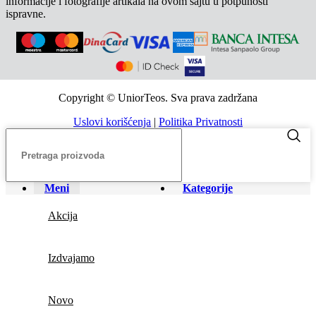
informacije i fotografije artikala na ovom sajtu u potpunosti
ispravne.
Copyright © UniorTeos. Sva prava zadržana
Uslovi korišćenja
|
Politika Privatnosti
Meni
Kategorije
Akcija
Izdvajamo
Novo