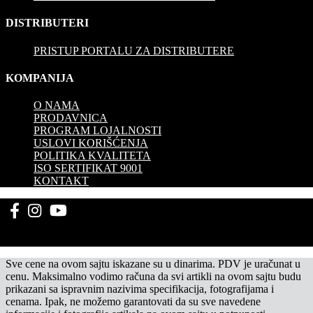
DISTRIBUTERI
PRISTUP PORTALU ZA DISTRIBUTERE
KOMPANIJA
O NAMA
PRODAVNICA
PROGRAM LOJALNOSTI
USLOVI KORIŠĆENJA
POLITIKA KVALITETA
ISO SERTIFIKAT 9001
KONTAKT
Sve cene na ovom sajtu iskazane su u dinarima. PDV je uračunat u
cenu. Maksimalno vodimo računa da svi artikli na ovom sajtu budu
prikazani sa ispravnim nazivima specifikacija, fotografijama i
cenama. Ipak, ne možemo garantovati da su sve navedene