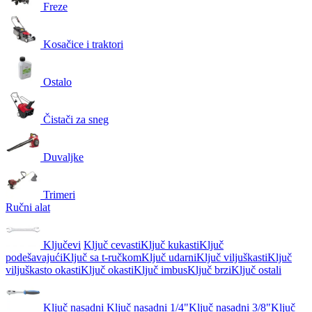
Freze
Kosačice i traktori
Ostalo
Čistači za sneg
Duvaljke
Trimeri
Ručni alat
Ključevi
Ključ cevasti
Ključ kukasti
Ključ
podešavajući
Ključ sa t-ručkom
Ključ udarni
Ključ viljuškasti
Ključ
viljuškasto okasti
Ključ okasti
Ključ imbus
Ključ brzi
Ključ ostali
Ključ nasadni
Ključ nasadni 1/4"
Ključ nasadni 3/8"
Ključ