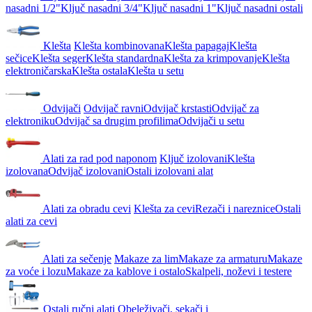
nasadni 1/2"
Ključ nasadni 3/4"
Ključ nasadni 1"
Ključ nasadni ostali
Klešta
Klešta kombinovana
Klešta papagaj
Klešta
sečice
Klešta seger
Klešta standardna
Klešta za krimpovanje
Klešta
elektroničarska
Klešta ostala
Klešta u setu
Odvijači
Odvijač ravni
Odvijač krstasti
Odvijač za
elektroniku
Odvijač sa drugim profilima
Odvijači u setu
Alati za rad pod naponom
Ključ izolovani
Klešta
izolovana
Odvijač izolovani
Ostali izolovani alat
Alati za obradu cevi
Klešta za cevi
Rezači i nareznice
Ostali
alati za cevi
Alati za sečenje
Makaze za lim
Makaze za armaturu
Makaze
za voće i lozu
Makaze za kablove i ostalo
Skalpeli, noževi i testere
Ostali ručni alati
Obeleživači, sekači i