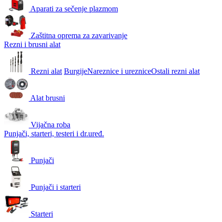
Aparati za sečenje plazmom
Zaštitna oprema za zavarivanje
Rezni i brusni alat
Rezni alat
Burgije
Nareznice i ureznice
Ostali rezni alat
Alat brusni
Vijačna roba
Punjači, starteri, testeri i dr.uređ.
Punjači
Punjači i starteri
Starteri