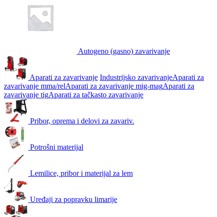
Autogeno (gasno) zavarivanje
Aparati za zavarivanje
Industrijsko zavarivanje
Aparati za
zavarivanje mma/rel
Aparati za zavarivanje mig-mag
Aparati za
zavarivanje tig
Aparati za tačkasto zavarivanje
Pribor, oprema i delovi za zavariv.
Potrošni materijal
Lemilice, pribor i materijal za lem
Uređaji za popravku limarije