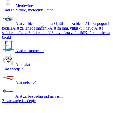
Merdevine
Alati za bicikle, motocikle i auto
Alat za bicikle i oprema
Opšti alati za bicikl
Alat za pogon i
pedale
Alat za lanac i lančanik
Alat za ram, viljušku i navoj
Alat i
stalci za točkove
Stalci za bicikl
Setovi alata za bicikl
Koferi i torbe za
bicikl
Alati za motocikle
Auto alat
Alat specijalni
Alat neiskreći
Alat za bezbedan rad na visini
Zavarivanje i sečenje