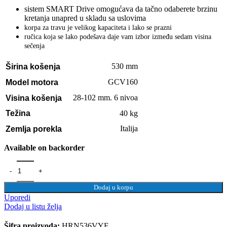
sistem SMART Drive omogućava da tačno odaberete brzinu
kretanja unapred u skladu sa uslovima
korpa za travu je velikog kapaciteta i lako se prazni
ručica koja se lako podešava daje vam izbor između sedam visina
sečenja
530 mm
Širina košenja
GCV160
Model motora
28-102 mm. 6 nivoa
Visina košenja
40 kg
Težina
Italija
Zemlja porekla
Available on backorder
Dodaj u korpu
Uporedi
Dodaj u listu želja
Šifra proizvoda:
HRN536VYE