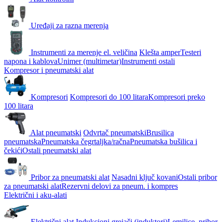
Uređaji za razna merenja
Instrumenti za merenje el. veličina
Klešta amper
Testeri
napona i kablova
Unimer (multimetar)
Instrumenti ostali
Kompresor i pneumatski alat
Kompresori
Kompresori do 100 litara
Kompresori preko
100 litara
Alat pneumatski
Odvrtač pneumatski
Brusilica
pneumatska
Pneumatska čegrtaljka/račna
Pneumatska bušilica i
čekići
Ostali pneumatski alat
Pribor za pneumatski alat
Nasadni ključ kovani
Ostali pribor
za pneumatski alat
Rezervni delovi za pneum. i kompres
Električni i aku-alati
Električni alat
Indukcioni grejači (induktori)
Lemilice, pribor