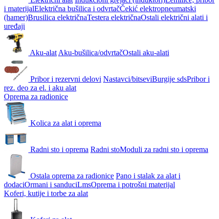
i materijal
Električna bušilica i odvrtač
Čekić elektropneumatski
(hamer)
Brusilica električna
Testera električna
Ostali električni alati i
uređaji
Aku-alat
Aku-bušilica/odvrtač
Ostali aku-alati
Pribor i rezervni delovi
Nastavci/bitsevi
Burgije sds
Pribor i
rez. deo za el. i aku alat
Oprema za radionice
Kolica za alat i oprema
Radni sto i oprema
Radni sto
Moduli za radni sto i oprema
Ostala oprema za radionice
Pano i stalak za alat i
dodaci
Ormani i sanduci
Lms
Oprema i potrošni materijal
Koferi, kutije i torbe za alat