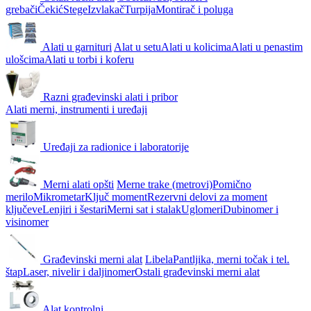
grebači
Čekić
Stege
Izvlakač
Turpija
Montirač i poluga
Alati u garnituri
Alat u setu
Alati u kolicima
Alati u penastim
ulošcima
Alati u torbi i koferu
Razni građevinski alati i pribor
Alati merni, instrumenti i uređaji
Uređaji za radionice i laboratorije
Merni alati opšti
Merne trake (metrovi)
Pomično
merilo
Mikrometar
Ključ moment
Rezervni delovi za moment
ključeve
Lenjiri i šestari
Merni sat i stalak
Uglomeri
Dubinomer i
visinomer
Građevinski merni alat
Libela
Pantljika, merni točak i tel.
štap
Laser, nivelir i daljinomer
Ostali građevinski merni alat
Alat kontrolni