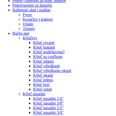
Pribor i potrošni za popr. limarije
Puleri/spoteri za limariju
Baštenski alati i mašine
Freze
Kosačice i traktori
Ostalo
Trimeri
Ručni alat
Ključevi
Ključ cevasti
Ključ kukasti
Ključ podešavajući
Ključ sa t-ručkom
Ključ udarni
Ključ viljuškasti
Ključ viljuškasto okasti
Ključ okasti
Ključ imbus
Ključ brzi
Ključ ostali
Ključ nasadni
Ključ nasadni 1/4″
Ključ nasadni 3/8″
Ključ nasadni 1/2″
Ključ nasadni 3/4″