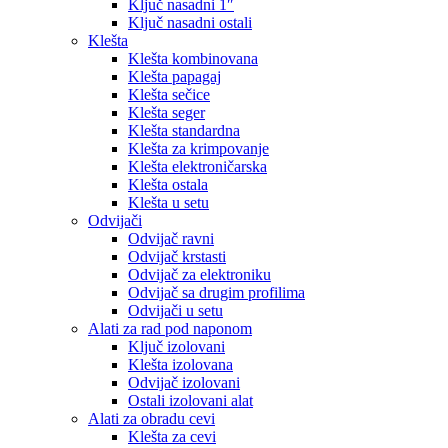
Ključ nasadni 1″
Ključ nasadni ostali
Klešta
Klešta kombinovana
Klešta papagaj
Klešta sečice
Klešta seger
Klešta standardna
Klešta za krimpovanje
Klešta elektroničarska
Klešta ostala
Klešta u setu
Odvijači
Odvijač ravni
Odvijač krstasti
Odvijač za elektroniku
Odvijač sa drugim profilima
Odvijači u setu
Alati za rad pod naponom
Ključ izolovani
Klešta izolovana
Odvijač izolovani
Ostali izolovani alat
Alati za obradu cevi
Klešta za cevi