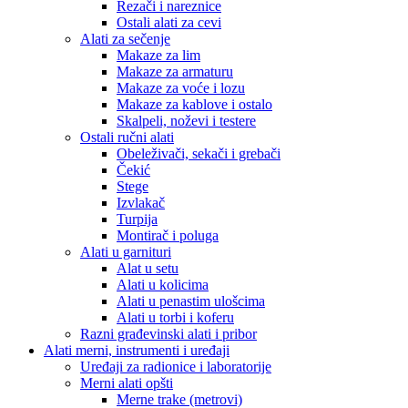
Rezači i nareznice
Ostali alati za cevi
Alati za sečenje
Makaze za lim
Makaze za armaturu
Makaze za voće i lozu
Makaze za kablove i ostalo
Skalpeli, noževi i testere
Ostali ručni alati
Obeleživači, sekači i grebači
Čekić
Stege
Izvlakač
Turpija
Montirač i poluga
Alati u garnituri
Alat u setu
Alati u kolicima
Alati u penastim ulošcima
Alati u torbi i koferu
Razni građevinski alati i pribor
Alati merni, instrumenti i uređaji
Uređaji za radionice i laboratorije
Merni alati opšti
Merne trake (metrovi)