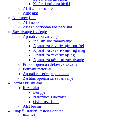
Koferi i torbe za bicikl
Alati za motocikle
Auto alat
Alat specijalni
Alat neiskreći
Alat za bezbedan rad na visini
Zavarivanje i sečenje
Aparati za zavarivanje
Industrijsko zavarivanje
Aparati za zavarivanje mma/rel
Aparati za zavarivanje mig-mag
Aparati za zavarivanje tig
Aparati za tačkasto zavarivanje
Pribor, oprema i delovi za zavariv.
Potrošni materijal
Aparati za sečenje plazmom
Zaštitna oprema za zavarivanje
Rezni i brusni alat
Rezni alat
Burgije
Nareznice i ureznice
Ostali rezni alat
Alat brusni
Punjači, starteri, testeri i dr.uređ.
Punjači