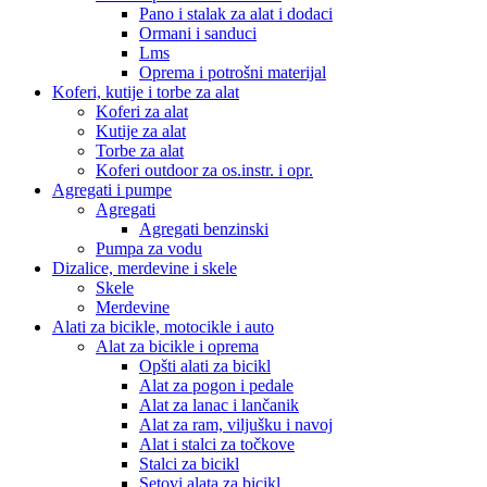
Pano i stalak za alat i dodaci
Ormani i sanduci
Lms
Oprema i potrošni materijal
Koferi, kutije i torbe za alat
Koferi za alat
Kutije za alat
Torbe za alat
Koferi outdoor za os.instr. i opr.
Agregati i pumpe
Agregati
Agregati benzinski
Pumpa za vodu
Dizalice, merdevine i skele
Skele
Merdevine
Alati za bicikle, motocikle i auto
Alat za bicikle i oprema
Opšti alati za bicikl
Alat za pogon i pedale
Alat za lanac i lančanik
Alat za ram, viljušku i navoj
Alat i stalci za točkove
Stalci za bicikl
Setovi alata za bicikl