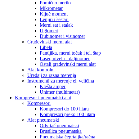
Pomično merilo
Mikrometar
Ključ moment
Lenjiri i šestari
Merni sat i stalak
Uglomeri
Dubinomer i visinomer
Građevinski merni alat
Libela
Pantljika, merni točak i tel. štap
Laser, nivelir i daljinomer
Ostali građevinski merni alat
Alat kontrolni
Uređaji za razna merenja
Instrumenti za merenje el. veličina
Klešta amper
Unimer (multimetar)
Kompresor i pneumatski alat
Kompresori
Kompresori do 100 litara
Kompresori preko 100 litara
Alat pneumatski
Odvrtač pneumatski
Brusilica pneumatska
Pneumatska čegrtaljka/račna