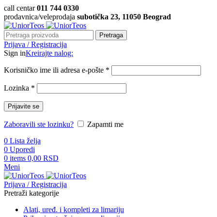
call centar
011 744 0330
prodavnica/veleprodaja
subotička 23, 11050 Beograd
Pretraga
Prijava / Registracija
Sign in
Kreirajte nalog:
Korisničko ime ili adresa e-pošte
*
Lozinka
*
Prijavite se
Zaboravili ste lozinku?
Zapamti me
0
Lista želja
0
Uporedi
0
items
0,00
RSD
Meni
Prijava / Registracija
Pretraži kategorije
Alati, uređ. i kompleti za limariju