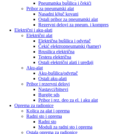
Pneumatska bušilica i čekići
Pribor za pneumatski alat
Nasadni ključ kovani
Ostali pribor za pneumatski alat
Rezervni delovi za pneum. i kompres
Električni i aku-alati
Električni alat
Električna bušilica i odvrtač
Čekić elektropneumatski (hamer)
Brusilica električna
Testera električna
Ostali električni alati i uređaji
Aku-alat
Aku-bušilica/odvrtač
Ostali aku-alati
Pribor i rezervni delovi
Nastavci/bitsevi
Burgije sds
Pribor i rez. deo za el. i aku alat
Oprema za radionice
Kolica za alat i oprema
Radni sto i oprema
Radni sto
Moduli za radni sto i oprema
Ostala oprema za radionice