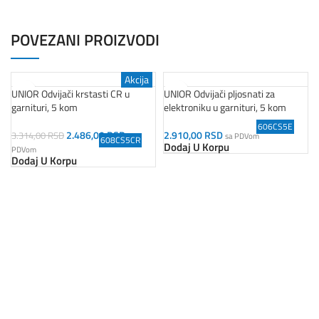
POVEZANI PROIZVODI
Akcija
UNIOR Odvijači krstasti CR u
UNIOR Odvijači pljosnati za
garnituri, 5 kom
elektroniku u garnituri, 5 kom
606CS5E
2.486,00
RSD
2.910,00
RSD
3.314,00
RSD
sa
sa PDVom
608CS5CR
Dodaj U Korpu
PDVom
Dodaj U Korpu