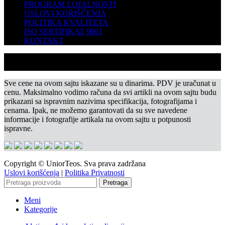
PROGRAM LOJALNOSTI
USLOVI KORIŠĆENJA
POLITIKA KVALITETA
ISO SERTIFIKAT 9001
KONTAKT
Sve cene na ovom sajtu iskazane su u dinarima. PDV je uračunat u
cenu. Maksimalno vodimo računa da svi artikli na ovom sajtu budu
prikazani sa ispravnim nazivima specifikacija, fotografijama i
cenama. Ipak, ne možemo garantovati da su sve navedene
informacije i fotografije artikala na ovom sajtu u potpunosti
ispravne.
Copyright © UniorTeos. Sva prava zadržana
Uslovi korišćenja
|
Politika Privatnosti
Pretraga
Meni
Kategorije