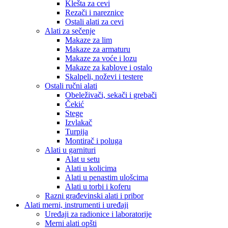
Klešta za cevi
Rezači i nareznice
Ostali alati za cevi
Alati za sečenje
Makaze za lim
Makaze za armaturu
Makaze za voće i lozu
Makaze za kablove i ostalo
Skalpeli, noževi i testere
Ostali ručni alati
Obeleživači, sekači i grebači
Čekić
Stege
Izvlakač
Turpija
Montirač i poluga
Alati u garnituri
Alat u setu
Alati u kolicima
Alati u penastim ulošcima
Alati u torbi i koferu
Razni građevinski alati i pribor
Alati merni, instrumenti i uređaji
Uređaji za radionice i laboratorije
Merni alati opšti