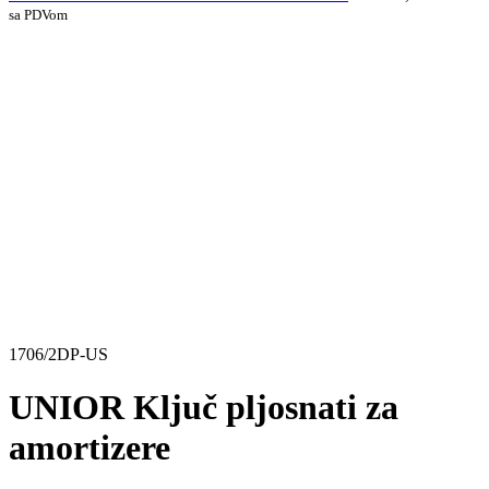
sa PDVom
Do isteka zaliha
1706/2DP-US
UNIOR Ključ pljosnati za
amortizere