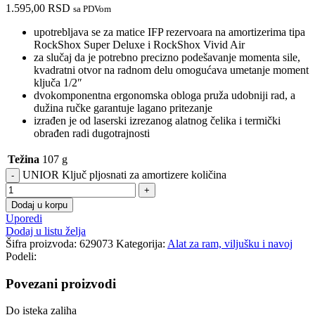
1.595,00
RSD
sa PDVom
upotrebljava se za matice IFP rezervoara na amortizerima tipa
RockShox Super Deluxe i RockShox Vivid Air
za slučaj da je potrebno precizno podešavanje momenta sile,
kvadratni otvor na radnom delu omogućava umetanje moment
ključa 1/2″
dvokomponentna ergonomska obloga pruža udobniji rad, a
dužina ručke garantuje lagano pritezanje
izrađen je od laserski izrezanog alatnog čelika i termički
obrađen radi dugotrajnosti
Težina
107 g
UNIOR Ključ pljosnati za amortizere količina
Dodaj u korpu
Uporedi
Dodaj u listu želja
Šifra proizvoda:
629073
Kategorija:
Alat za ram, viljušku i navoj
Podeli:
Povezani proizvodi
Do isteka zaliha