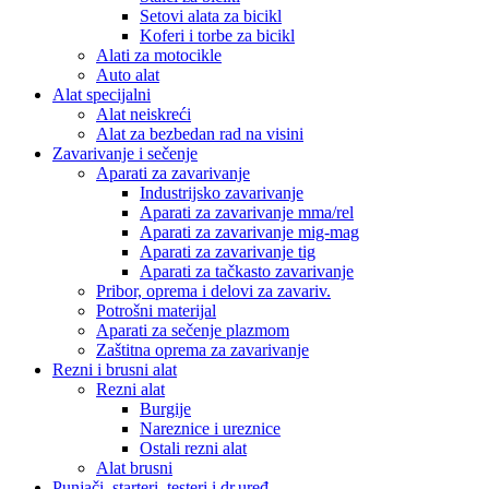
Setovi alata za bicikl
Koferi i torbe za bicikl
Alati za motocikle
Auto alat
Alat specijalni
Alat neiskreći
Alat za bezbedan rad na visini
Zavarivanje i sečenje
Aparati za zavarivanje
Industrijsko zavarivanje
Aparati za zavarivanje mma/rel
Aparati za zavarivanje mig-mag
Aparati za zavarivanje tig
Aparati za tačkasto zavarivanje
Pribor, oprema i delovi za zavariv.
Potrošni materijal
Aparati za sečenje plazmom
Zaštitna oprema za zavarivanje
Rezni i brusni alat
Rezni alat
Burgije
Nareznice i ureznice
Ostali rezni alat
Alat brusni
Punjači, starteri, testeri i dr.uređ.