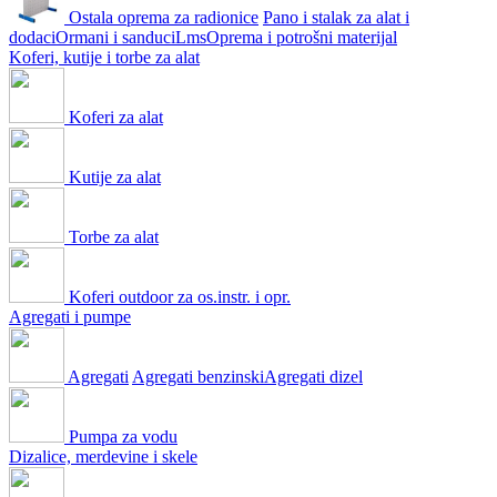
Ostala oprema za radionice
Pano i stalak za alat i
dodaci
Ormani i sanduci
Lms
Oprema i potrošni materijal
Koferi, kutije i torbe za alat
Koferi za alat
Kutije za alat
Torbe za alat
Koferi outdoor za os.instr. i opr.
Agregati i pumpe
Agregati
Agregati benzinski
Agregati dizel
Pumpa za vodu
Dizalice, merdevine i skele