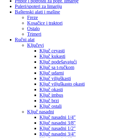
Pribor i potrošni za popr. limarije
Puleri/spoteri za limariju
Baštenski alati i mašine
Freze
Kosačice i traktori
Ostalo
Trimeri
Ručni alat
Ključevi
Ključ cevasti
Ključ kukasti
Ključ podešavajući
Ključ sa t-ručkom
Ključ udarni
Ključ viljuškasti
Ključ viljuškasto okasti
Ključ okasti
Ključ imbus
Ključ brzi
Ključ ostali
Ključ nasadni
Ključ nasadni 1/4″
Ključ nasadni 3/8″
Ključ nasadni 1/2″
Ključ nasadni 3/4″