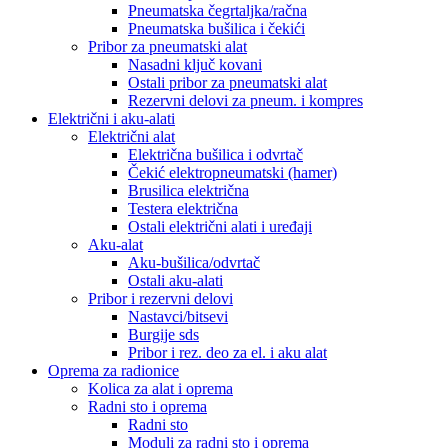
Pneumatska čegrtaljka/račna
Pneumatska bušilica i čekići
Pribor za pneumatski alat
Nasadni ključ kovani
Ostali pribor za pneumatski alat
Rezervni delovi za pneum. i kompres
Električni i aku-alati
Električni alat
Električna bušilica i odvrtač
Čekić elektropneumatski (hamer)
Brusilica električna
Testera električna
Ostali električni alati i uređaji
Aku-alat
Aku-bušilica/odvrtač
Ostali aku-alati
Pribor i rezervni delovi
Nastavci/bitsevi
Burgije sds
Pribor i rez. deo za el. i aku alat
Oprema za radionice
Kolica za alat i oprema
Radni sto i oprema
Radni sto
Moduli za radni sto i oprema