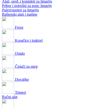
Alati, uređ. i kompleti za limariju
Pribor i potrošni za popr. limarije
Puleri/spoteri za limariju
Baštenski alati i mašine
Freze
Kosačice i traktori
Ostalo
Čistači za sneg
Duvaljke
Trimeri
Ručni alat