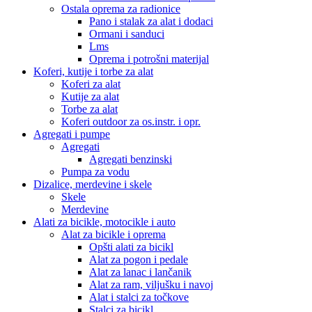
Ostala oprema za radionice
Pano i stalak za alat i dodaci
Ormani i sanduci
Lms
Oprema i potrošni materijal
Koferi, kutije i torbe za alat
Koferi za alat
Kutije za alat
Torbe za alat
Koferi outdoor za os.instr. i opr.
Agregati i pumpe
Agregati
Agregati benzinski
Pumpa za vodu
Dizalice, merdevine i skele
Skele
Merdevine
Alati za bicikle, motocikle i auto
Alat za bicikle i oprema
Opšti alati za bicikl
Alat za pogon i pedale
Alat za lanac i lančanik
Alat za ram, viljušku i navoj
Alat i stalci za točkove
Stalci za bicikl