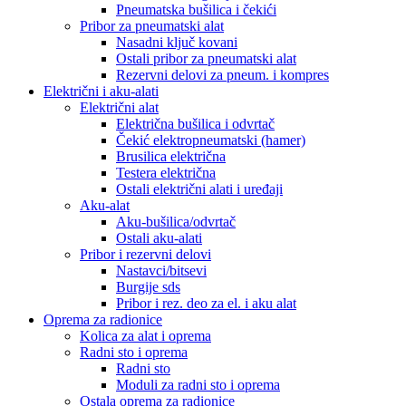
Pneumatska bušilica i čekići
Pribor za pneumatski alat
Nasadni ključ kovani
Ostali pribor za pneumatski alat
Rezervni delovi za pneum. i kompres
Električni i aku-alati
Električni alat
Električna bušilica i odvrtač
Čekić elektropneumatski (hamer)
Brusilica električna
Testera električna
Ostali električni alati i uređaji
Aku-alat
Aku-bušilica/odvrtač
Ostali aku-alati
Pribor i rezervni delovi
Nastavci/bitsevi
Burgije sds
Pribor i rez. deo za el. i aku alat
Oprema za radionice
Kolica za alat i oprema
Radni sto i oprema
Radni sto
Moduli za radni sto i oprema
Ostala oprema za radionice