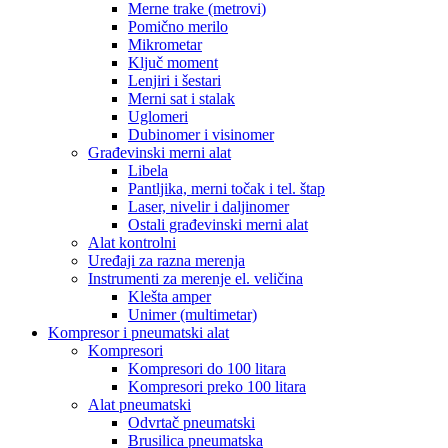
Merne trake (metrovi)
Pomično merilo
Mikrometar
Ključ moment
Lenjiri i šestari
Merni sat i stalak
Uglomeri
Dubinomer i visinomer
Građevinski merni alat
Libela
Pantljika, merni točak i tel. štap
Laser, nivelir i daljinomer
Ostali građevinski merni alat
Alat kontrolni
Uređaji za razna merenja
Instrumenti za merenje el. veličina
Klešta amper
Unimer (multimetar)
Kompresor i pneumatski alat
Kompresori
Kompresori do 100 litara
Kompresori preko 100 litara
Alat pneumatski
Odvrtač pneumatski
Brusilica pneumatska