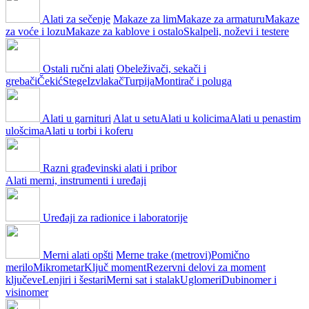
Alati za sečenje
Makaze za lim
Makaze za armaturu
Makaze
za voće i lozu
Makaze za kablove i ostalo
Skalpeli, noževi i testere
Ostali ručni alati
Obeleživači, sekači i
grebači
Čekić
Stege
Izvlakač
Turpija
Montirač i poluga
Alati u garnituri
Alat u setu
Alati u kolicima
Alati u penastim
ulošcima
Alati u torbi i koferu
Razni građevinski alati i pribor
Alati merni, instrumenti i uređaji
Uređaji za radionice i laboratorije
Merni alati opšti
Merne trake (metrovi)
Pomično
merilo
Mikrometar
Ključ moment
Rezervni delovi za moment
ključeve
Lenjiri i šestari
Merni sat i stalak
Uglomeri
Dubinomer i
visinomer