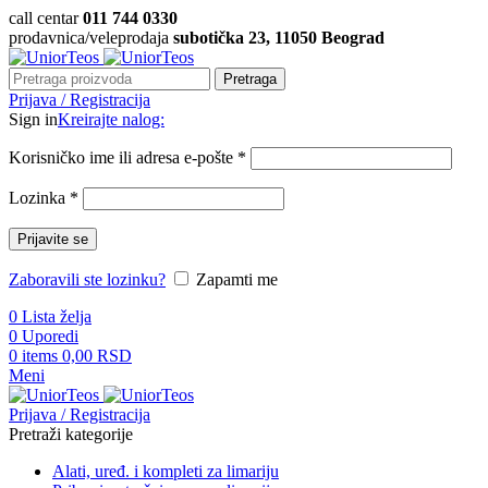
call centar
011 744 0330
prodavnica/veleprodaja
subotička 23, 11050 Beograd
Pretraga
Prijava / Registracija
Sign in
Kreirajte nalog:
Korisničko ime ili adresa e-pošte
*
Lozinka
*
Prijavite se
Zaboravili ste lozinku?
Zapamti me
0
Lista želja
0
Uporedi
0
items
0,00
RSD
Meni
Prijava / Registracija
Pretraži kategorije
Alati, uređ. i kompleti za limariju