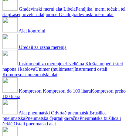
Građevinski merni alat
Libela
Pantljika, merni točak i tel.
štap
Laser, nivelir i daljinomer
Ostali građevinski merni alat
Alat kontrolni
Uređaji za razna merenja
Instrumenti za merenje el. veličina
Klešta amper
Testeri
napona i kablova
Unimer (multimetar)
Instrumenti ostali
Kompresor i pneumatski alat
Kompresori
Kompresori do 100 litara
Kompresori preko
100 litara
Alat pneumatski
Odvrtač pneumatski
Brusilica
pneumatska
Pneumatska čegrtaljka/račna
Pneumatska bušilica i
čekići
Ostali pneumatski alat