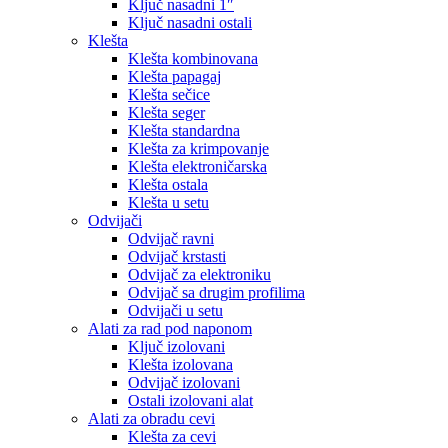
Ključ nasadni 1″
Ključ nasadni ostali
Klešta
Klešta kombinovana
Klešta papagaj
Klešta sečice
Klešta seger
Klešta standardna
Klešta za krimpovanje
Klešta elektroničarska
Klešta ostala
Klešta u setu
Odvijači
Odvijač ravni
Odvijač krstasti
Odvijač za elektroniku
Odvijač sa drugim profilima
Odvijači u setu
Alati za rad pod naponom
Ključ izolovani
Klešta izolovana
Odvijač izolovani
Ostali izolovani alat
Alati za obradu cevi
Klešta za cevi