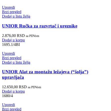
Uporedi
Brzi pregled
Dodaj u listu želja
UNIOR Ručka za razvrtač i ureznike
2.876,00
RSD
sa PDVom
Dodaj u korpu
1695.1/4BI
Uporedi
Brzi pregled
Dodaj u listu želja
UNIOR Alat za montažu ležajeva (“šolja”)
upravljača
12.650,00
RSD
sa PDVom
Dodaj u korpu
1680/4
Uporedi
Brzi pregled