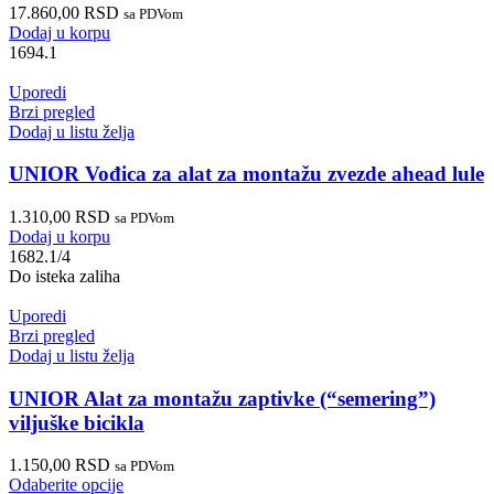
17.860,00
RSD
sa PDVom
Dodaj u korpu
1694.1
Uporedi
Brzi pregled
Dodaj u listu želja
UNIOR Vođica za alat za montažu zvezde ahead lule
1.310,00
RSD
sa PDVom
Dodaj u korpu
1682.1/4
Do isteka zaliha
Uporedi
Brzi pregled
Dodaj u listu želja
UNIOR Alat za montažu zaptivke (“semering”)
viljuške bicikla
1.150,00
RSD
sa PDVom
Odaberite opcije