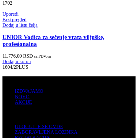
1702
Uporedi
Brzi pregled
Dodaj u listu želja
UNIOR Vođica za sečenje vrata viljuške,
profesionalna
11.776,00
RSD
sa PDVom
Dodaj u korpu
1604/2PLUS
PRODAJA
IZDVAJAMO
NOVO
AKCIJE
KORISNIČKI NALOG
ULOGUJTE SE OVDE
ZABORAVLJENA LOZINKA
REGISTRACIJA