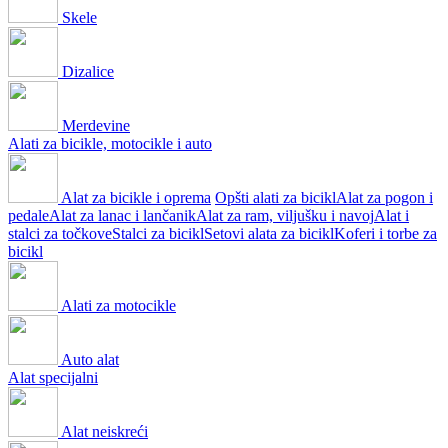
Skele
Dizalice
Merdevine
Alati za bicikle, motocikle i auto
Alat za bicikle i oprema
Opšti alati za bicikl
Alat za pogon i
pedale
Alat za lanac i lančanik
Alat za ram, viljušku i navoj
Alat i
stalci za točkove
Stalci za bicikl
Setovi alata za bicikl
Koferi i torbe za
bicikl
Alati za motocikle
Auto alat
Alat specijalni
Alat neiskreći