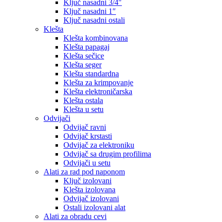
Ključ nasadni 3/4″
Ključ nasadni 1″
Ključ nasadni ostali
Klešta
Klešta kombinovana
Klešta papagaj
Klešta sečice
Klešta seger
Klešta standardna
Klešta za krimpovanje
Klešta elektroničarska
Klešta ostala
Klešta u setu
Odvijači
Odvijač ravni
Odvijač krstasti
Odvijač za elektroniku
Odvijač sa drugim profilima
Odvijači u setu
Alati za rad pod naponom
Ključ izolovani
Klešta izolovana
Odvijač izolovani
Ostali izolovani alat
Alati za obradu cevi