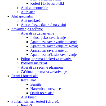
Koferi i torbe za bicikl
Alati za motocikle
Auto alat
Alat specijalni
Alat neiskreći
Alat za bezbedan rad na visini
Zavarivanje i sečenje
Aparati za zavarivanje
Industrijsko zavarivanje
Aparati za zavarivanje mma/rel
Aparati za zavarivanje mig-mag
Aparati za zavarivanje tig
Aparati za tačkasto zavarivanje
Pribor, oprema i delovi za zavariv.
Potrošni materijal
Aparati za sečenje plazmom
Zaštitna oprema za zavarivanje
Rezni i brusni alat
Rezni alat
Burgije
Nareznice i ureznice
Ostali rezni alat
Alat brusni
Punjači, starteri, testeri i dr.uređ.
Punjači