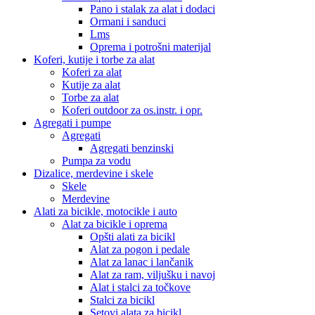
Pano i stalak za alat i dodaci
Ormani i sanduci
Lms
Oprema i potrošni materijal
Koferi, kutije i torbe za alat
Koferi za alat
Kutije za alat
Torbe za alat
Koferi outdoor za os.instr. i opr.
Agregati i pumpe
Agregati
Agregati benzinski
Pumpa za vodu
Dizalice, merdevine i skele
Skele
Merdevine
Alati za bicikle, motocikle i auto
Alat za bicikle i oprema
Opšti alati za bicikl
Alat za pogon i pedale
Alat za lanac i lančanik
Alat za ram, viljušku i navoj
Alat i stalci za točkove
Stalci za bicikl
Setovi alata za bicikl