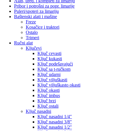
Alati, uređ. i kompleti za limariju
Pribor i potrošni za popr. limarije
Puleri/spoteri za limariju
Baštenski alati i mašine
Freze
Kosačice i traktori
Ostalo
Trimeri
Ručni alat
Ključevi
Ključ cevasti
Ključ kukasti
Ključ podešavajući
Ključ sa t-ručkom
Ključ udarni
Ključ viljuškasti
Ključ viljuškasto okasti
Ključ okasti
Ključ imbus
Ključ brzi
Ključ ostali
Ključ nasadni
Ključ nasadni 1/4″
Ključ nasadni 3/8″
Ključ nasadni 1/2″