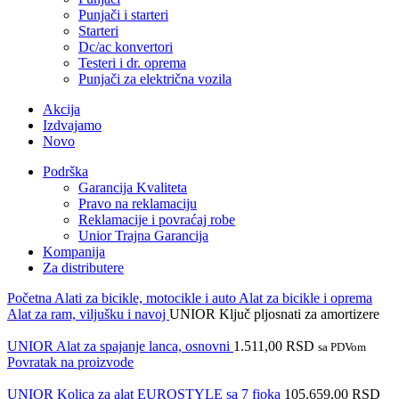
Punjači i starteri
Starteri
Dc/ac konvertori
Testeri i dr. oprema
Punjači za električna vozila
Akcija
Izdvajamo
Novo
Podrška
Garancija Kvaliteta
Pravo na reklamaciju
Reklamacije i povraćaj robe
Unior Trajna Garancija
Kompanija
Za distributere
Početna
Alati za bicikle, motocikle i auto
Alat za bicikle i oprema
Alat za ram, viljušku i navoj
UNIOR Ključ pljosnati za amortizere
UNIOR Alat za spajanje lanca, osnovni
1.511,00
RSD
sa PDVom
Povratak na proizvode
UNIOR Kolica za alat EUROSTYLE sa 7 fioka
105.659,00
RSD