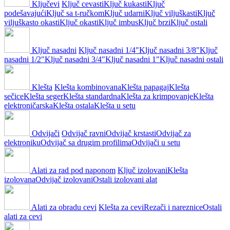
Ključevi
Ključ cevasti
Ključ kukasti
Ključ
podešavajući
Ključ sa t-ručkom
Ključ udarni
Ključ viljuškasti
Ključ
viljuškasto okasti
Ključ okasti
Ključ imbus
Ključ brzi
Ključ ostali
Ključ nasadni
Ključ nasadni 1/4"
Ključ nasadni 3/8"
Ključ
nasadni 1/2"
Ključ nasadni 3/4"
Ključ nasadni 1"
Ključ nasadni ostali
Klešta
Klešta kombinovana
Klešta papagaj
Klešta
sečice
Klešta seger
Klešta standardna
Klešta za krimpovanje
Klešta
elektroničarska
Klešta ostala
Klešta u setu
Odvijači
Odvijač ravni
Odvijač krstasti
Odvijač za
elektroniku
Odvijač sa drugim profilima
Odvijači u setu
Alati za rad pod naponom
Ključ izolovani
Klešta
izolovana
Odvijač izolovani
Ostali izolovani alat
Alati za obradu cevi
Klešta za cevi
Rezači i nareznice
Ostali
alati za cevi