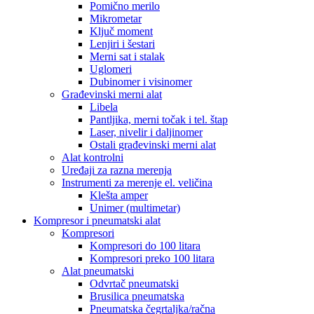
Pomično merilo
Mikrometar
Ključ moment
Lenjiri i šestari
Merni sat i stalak
Uglomeri
Dubinomer i visinomer
Građevinski merni alat
Libela
Pantljika, merni točak i tel. štap
Laser, nivelir i daljinomer
Ostali građevinski merni alat
Alat kontrolni
Uređaji za razna merenja
Instrumenti za merenje el. veličina
Klešta amper
Unimer (multimetar)
Kompresor i pneumatski alat
Kompresori
Kompresori do 100 litara
Kompresori preko 100 litara
Alat pneumatski
Odvrtač pneumatski
Brusilica pneumatska
Pneumatska čegrtaljka/račna