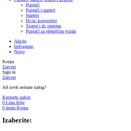
Punjači
Punjači i starteri
Starteri
Dc/ac konvertori
Testeri i dr. oprema
Punjači za električna vozila
Akcija
Izdvajamo
Novo
Korpa
Zatvori
Sign in
Zatvori
Još uvek nemate nalog?
Kreirajte nalog:
0
Lista želja
0
items
Korpa
Izaberite: