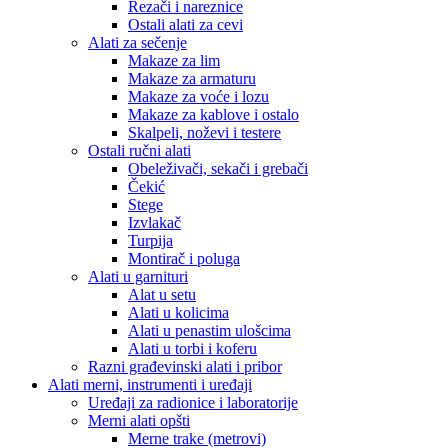
Rezači i nareznice
Ostali alati za cevi
Alati za sečenje
Makaze za lim
Makaze za armaturu
Makaze za voće i lozu
Makaze za kablove i ostalo
Skalpeli, noževi i testere
Ostali ručni alati
Obeleživači, sekači i grebači
Čekić
Stege
Izvlakač
Turpija
Montirač i poluga
Alati u garnituri
Alat u setu
Alati u kolicima
Alati u penastim ulošcima
Alati u torbi i koferu
Razni građevinski alati i pribor
Alati merni, instrumenti i uređaji
Uređaji za radionice i laboratorije
Merni alati opšti
Merne trake (metrovi)