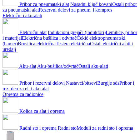
Pribor za pneumatski alat
Nasadni ključ kovani
Ostali pribor
za pneumatski alat
Rezervni delovi za pneum. i kompres
Električni i aku-alati
Električni alat
Indukcioni grejači (induktori)
Lemilice, pribor
i materijal
Električna bušilica i odvrtač
Čekić elektropneumatski
(hamer)
Brusilica električna
Testera električna
Ostali električni alati i
uređaji
Aku-alat
Aku-bušilica/odvrtač
Ostali aku-alati
Pribor i rezervni delovi
Nastavci/bitsevi
Burgije sds
Pribor i
rez. deo za el. i aku alat
Oprema za radionice
Kolica za alat i oprema
Radni sto i oprema
Radni sto
Moduli za radni sto i oprema