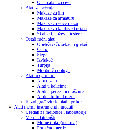
Ostali alati za cevi
Alati za sečenje
Makaze za lim
Makaze za armaturu
Makaze za voće i lozu
Makaze za kablove i ostalo
Skalpeli, noževi i testere
Ostali ručni alati
Obeleživači, sekači i grebači
Čekić
Stege
Izvlakač
Turpija
Montirač i poluga
Alati u garnituri
Alat u setu
Alati u kolicima
Alati u penastim ulošcima
Alati u torbi i koferu
Razni građevinski alati i pribor
Alati merni, instrumenti i uređaji
Uređaji za radionice i laboratorije
Merni alati opšti
Merne trake (metrovi)
Pomično merilo