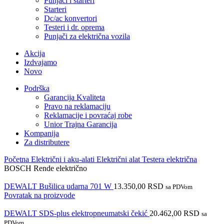
Punjači i starteri
Starteri
Dc/ac konvertori
Testeri i dr. oprema
Punjači za električna vozila
Akcija
Izdvajamo
Novo
Podrška
Garancija Kvaliteta
Pravo na reklamaciju
Reklamacije i povraćaj robe
Unior Trajna Garancija
Kompanija
Za distributere
Početna
Električni i aku-alati
Električni alat
Testera električna
BOSCH Rende električno
DEWALT Bušilica udarna 701 W
13.350,00
RSD
sa PDVom
Povratak na proizvode
DEWALT SDS-plus elektropneumatski čekić
20.462,00
RSD
sa
PDVom