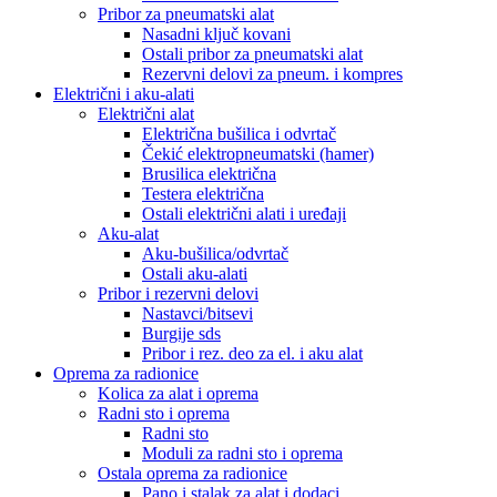
Pribor za pneumatski alat
Nasadni ključ kovani
Ostali pribor za pneumatski alat
Rezervni delovi za pneum. i kompres
Električni i aku-alati
Električni alat
Električna bušilica i odvrtač
Čekić elektropneumatski (hamer)
Brusilica električna
Testera električna
Ostali električni alati i uređaji
Aku-alat
Aku-bušilica/odvrtač
Ostali aku-alati
Pribor i rezervni delovi
Nastavci/bitsevi
Burgije sds
Pribor i rez. deo za el. i aku alat
Oprema za radionice
Kolica za alat i oprema
Radni sto i oprema
Radni sto
Moduli za radni sto i oprema
Ostala oprema za radionice
Pano i stalak za alat i dodaci