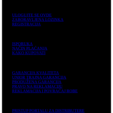
KORISNIČKI NALOG
ULOGUJTE SE OVDE
ZABORAVLJENA LOZINKA
REGISTRACIJA
POMOĆ
ISPORUKA
NAČIN PLAĆANJA
KAKO KUPOVATI
PODRŠKA
GARANCIJA KVALITETA
UNIOR TRAJNA GARANCIJA
PRODUŽENA GARANCIJA
PRAVO NA REKLAMACIJU
REKLAMACIJA I POVRAĆAJ ROBE
DISTRIBUTERI
PRISTUP PORTALU ZA DISTRIBUTERE