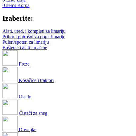
0
items
Korpa
Izaberite:
Alati, uređ. i kompleti za limariju
Pribor i potrošni za popr. limarije
Puleri/spoteri za limariju
Baštenski alati i mašine
Freze
Kosačice i traktori
Ostalo
Čistači za sneg
Duvaljke