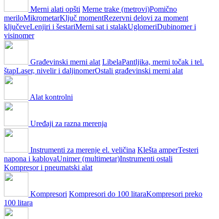
Merni alati opšti
Merne trake (metrovi)
Pomično
merilo
Mikrometar
Ključ moment
Rezervni delovi za moment
ključeve
Lenjiri i šestari
Merni sat i stalak
Uglomeri
Dubinomer i
visinomer
Građevinski merni alat
Libela
Pantljika, merni točak i tel.
štap
Laser, nivelir i daljinomer
Ostali građevinski merni alat
Alat kontrolni
Uređaji za razna merenja
Instrumenti za merenje el. veličina
Klešta amper
Testeri
napona i kablova
Unimer (multimetar)
Instrumenti ostali
Kompresor i pneumatski alat
Kompresori
Kompresori do 100 litara
Kompresori preko
100 litara