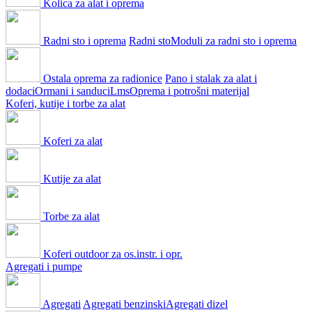
Kolica za alat i oprema
Radni sto i oprema
Radni sto
Moduli za radni sto i oprema
Ostala oprema za radionice
Pano i stalak za alat i
dodaci
Ormani i sanduci
Lms
Oprema i potrošni materijal
Koferi, kutije i torbe za alat
Koferi za alat
Kutije za alat
Torbe za alat
Koferi outdoor za os.instr. i opr.
Agregati i pumpe
Agregati
Agregati benzinski
Agregati dizel