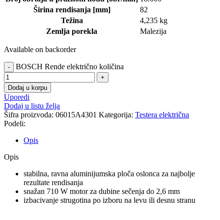
Širina rendisanja [mm]
82
Težina
4,235 kg
Zemlja porekla
Malezija
Available on backorder
BOSCH Rende električno količina
Dodaj u korpu
Uporedi
Dodaj u listu želja
Šifra proizvoda:
06015A4301
Kategorija:
Testera električna
Podeli:
Opis
Opis
stabilna, ravna aluminijumska ploča oslonca za najbolje
rezultate rendisanja
snažan 710 W motor za dubine sečenja do 2,6 mm
izbacivanje strugotina po izboru na levu ili desnu stranu