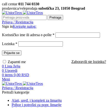
call centar
011 744 0330
prodavnica/veleprodaja
subotička 23, 11050 Beograd
Pretraga
Prijava / Registracija
Sign in
Kreirajte nalog:
Korisničko ime ili adresa e-pošte
*
Lozinka
*
Prijavite se
Zaboravili ste lozinku?
Zapamti me
0
Lista želja
0
Uporedi
0
items
0,00
RSD
Meni
Prijava / Registracija
Pretraži kategorije
Alati, uređ. i kompleti za limariju
Pribor i potrošni za popr. limarije