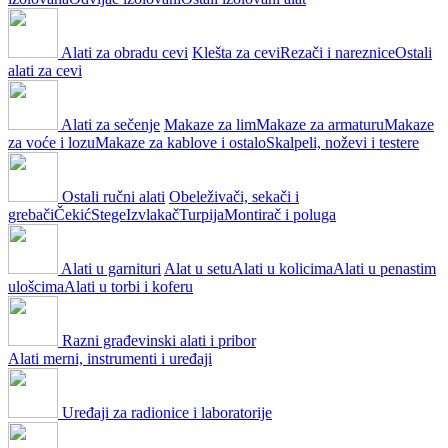
Alati za obradu cevi
Klešta za cevi
Rezači i nareznice
Ostali
alati za cevi
Alati za sečenje
Makaze za lim
Makaze za armaturu
Makaze
za voće i lozu
Makaze za kablove i ostalo
Skalpeli, noževi i testere
Ostali ručni alati
Obeleživači, sekači i
grebači
Čekić
Stege
Izvlakač
Turpija
Montirač i poluga
Alati u garnituri
Alat u setu
Alati u kolicima
Alati u penastim
ulošcima
Alati u torbi i koferu
Razni građevinski alati i pribor
Alati merni, instrumenti i uređaji
Uređaji za radionice i laboratorije