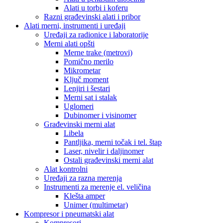
Alati u torbi i koferu
Razni građevinski alati i pribor
Alati merni, instrumenti i uređaji
Uređaji za radionice i laboratorije
Merni alati opšti
Merne trake (metrovi)
Pomično merilo
Mikrometar
Ključ moment
Lenjiri i šestari
Merni sat i stalak
Uglomeri
Dubinomer i visinomer
Građevinski merni alat
Libela
Pantljika, merni točak i tel. štap
Laser, nivelir i daljinomer
Ostali građevinski merni alat
Alat kontrolni
Uređaji za razna merenja
Instrumenti za merenje el. veličina
Klešta amper
Unimer (multimetar)
Kompresor i pneumatski alat
Kompresori