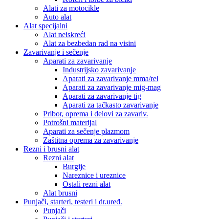
Alati za motocikle
Auto alat
Alat specijalni
Alat neiskreći
Alat za bezbedan rad na visini
Zavarivanje i sečenje
Aparati za zavarivanje
Industrijsko zavarivanje
Aparati za zavarivanje mma/rel
Aparati za zavarivanje mig-mag
Aparati za zavarivanje tig
Aparati za tačkasto zavarivanje
Pribor, oprema i delovi za zavariv.
Potrošni materijal
Aparati za sečenje plazmom
Zaštitna oprema za zavarivanje
Rezni i brusni alat
Rezni alat
Burgije
Nareznice i ureznice
Ostali rezni alat
Alat brusni
Punjači, starteri, testeri i dr.uređ.
Punjači