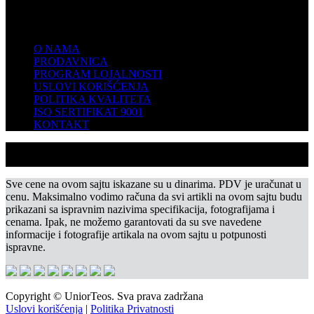
KOMPANIJA
O NAMA
PRODAVNICA
PROGRAM LOJALNOSTI
USLOVI KORIŠĆENJA
POLITIKA KVALITETA
ISO SERTIFIKAT 9001
KONTAKT
Sve cene na ovom sajtu iskazane su u dinarima. PDV je uračunat u
cenu. Maksimalno vodimo računa da svi artikli na ovom sajtu budu
prikazani sa ispravnim nazivima specifikacija, fotografijama i
cenama. Ipak, ne možemo garantovati da su sve navedene
informacije i fotografije artikala na ovom sajtu u potpunosti
ispravne.
Copyright © UniorTeos. Sva prava zadržana
Uslovi korišćenja
|
Politika Privatnosti