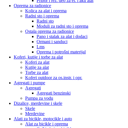
Pribor i rez. deo za el. i aku alat
Oprema za radionice
Kolica za alat i oprema
Radni sto i oprema
Radni sto
Moduli za radni sto i oprema
Ostala oprema za radionice
Pano i stalak za alat i dodaci
Ormani i sanduci
Lms
Oprema i potrošni materijal
Koferi, kutije i torbe za alat
Koferi za alat
Kutije za alat
Torbe za alat
Koferi outdoor za os.instr. i opr.
Agregati i pumpe
Agregati
Agregati benzinski
Pumpa za vodu
Dizalice, merdevine i skele
Skele
Merdevine
Alati za bicikle, motocikle i auto
Alat za bicikle i oprema