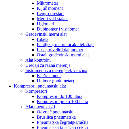
Mikrometar
Ključ moment
Lenjiri i šestari
Merni sat i stalak
Uglomeri
Dubinomer i visinomer
Građevinski merni alat
Libela
Pantljika, merni točak i tel. štap
Laser, nivelir i daljinomer
Ostali građevinski merni alat
Alat kontrolni
Uređaji za razna merenja
Instrumenti za merenje el. veličina
Klešta amper
Unimer (multimetar)
Kompresor i pneumatski alat
Kompresori
Kompresori do 100 litara
Kompresori preko 100 litara
Alat pneumatski
Odvrtač pneumatski
Brusilica pneumatska
Pneumatska čegrtaljka/račna
Pneumatska bušilica i čekići