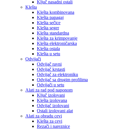
Ključ nasadni ostali
Klešta
Klešta kombinovana
Klešta papagaj
Klešta sečice
Klešta seger
Klešta standardna
Klešta za krimpovanje
Klešta elektroničarska
Klešta ostala
Klešta u setu
Odvijači
Odvijač ravni
Odvijač krstasti
Odvijač za elektroniku
Odvijač sa drugim profilima
Odvijači u setu
Alati za rad pod naponom
Ključ izolovani
Klešta izolovana
Odvijač izolovani
Ostali izolovani alat
Alati za obradu cevi
Klešta za cevi
Rezači i nareznice