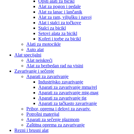
Opšti alati za bicikl
Alat za pogon i pedale
Alat za lanac i lančanik
Alat za ram, viljušku i navoj
Alat i stalci za točkove
Stalci za bicikl
Setovi alata za bicikl
Koferi i torbe za bicikl
Alati za motocikle
Auto alat
Alat specijalni
Alat neiskreći
Alat za bezbedan rad na visini
Zavarivanje i sečenje
Aparati za zavarivanje
Industrijsko zavarivanje
Aparati za zavarivanje mma/rel
Aparati za zavarivanje mig-mag
Aparati za zavarivanje tig
Aparati za tačkasto zavarivanje
Pribor, oprema i delovi za zavariv.
Potrošni materijal
Aparati za sečenje plazmom
Zaštitna oprema za zavarivanje
Rezni i brusni alat