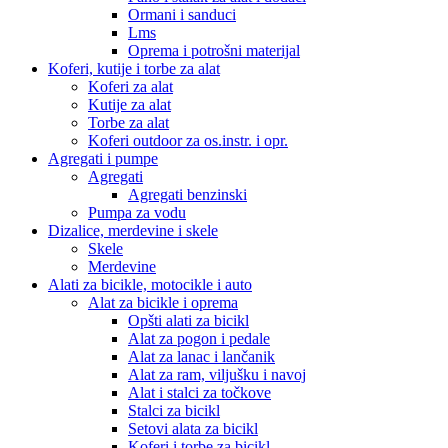
Ormani i sanduci
Lms
Oprema i potrošni materijal
Koferi, kutije i torbe za alat
Koferi za alat
Kutije za alat
Torbe za alat
Koferi outdoor za os.instr. i opr.
Agregati i pumpe
Agregati
Agregati benzinski
Pumpa za vodu
Dizalice, merdevine i skele
Skele
Merdevine
Alati za bicikle, motocikle i auto
Alat za bicikle i oprema
Opšti alati za bicikl
Alat za pogon i pedale
Alat za lanac i lančanik
Alat za ram, viljušku i navoj
Alat i stalci za točkove
Stalci za bicikl
Setovi alata za bicikl
Koferi i torbe za bicikl