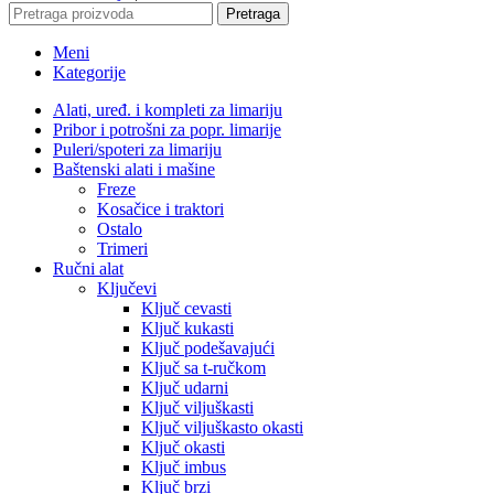
Pretraga
Meni
Kategorije
Alati, uređ. i kompleti za limariju
Pribor i potrošni za popr. limarije
Puleri/spoteri za limariju
Baštenski alati i mašine
Freze
Kosačice i traktori
Ostalo
Trimeri
Ručni alat
Ključevi
Ključ cevasti
Ključ kukasti
Ključ podešavajući
Ključ sa t-ručkom
Ključ udarni
Ključ viljuškasti
Ključ viljuškasto okasti
Ključ okasti
Ključ imbus
Ključ brzi