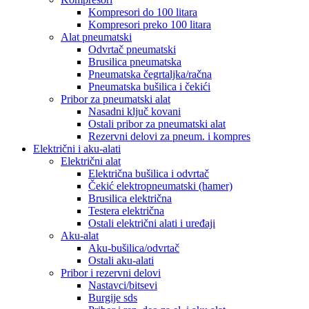
Kompresori do 100 litara
Kompresori preko 100 litara
Alat pneumatski
Odvrtač pneumatski
Brusilica pneumatska
Pneumatska čegrtaljka/račna
Pneumatska bušilica i čekići
Pribor za pneumatski alat
Nasadni ključ kovani
Ostali pribor za pneumatski alat
Rezervni delovi za pneum. i kompres
Električni i aku-alati
Električni alat
Električna bušilica i odvrtač
Čekić elektropneumatski (hamer)
Brusilica električna
Testera električna
Ostali električni alati i uređaji
Aku-alat
Aku-bušilica/odvrtač
Ostali aku-alati
Pribor i rezervni delovi
Nastavci/bitsevi
Burgije sds