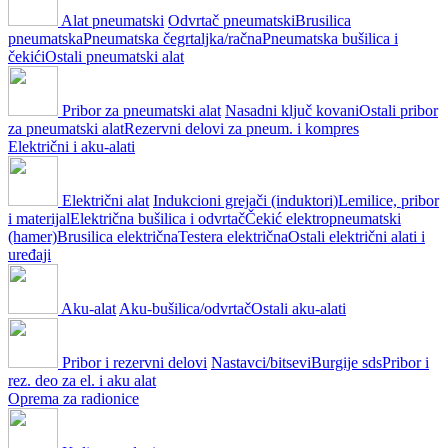
Alat pneumatski
Odvrtač pneumatski
Brusilica
pneumatska
Pneumatska čegrtaljka/račna
Pneumatska bušilica i
čekići
Ostali pneumatski alat
Pribor za pneumatski alat
Nasadni ključ kovani
Ostali pribor
za pneumatski alat
Rezervni delovi za pneum. i kompres
Električni i aku-alati
Električni alat
Indukcioni grejači (induktori)
Lemilice, pribor
i materijal
Električna bušilica i odvrtač
Čekić elektropneumatski
(hamer)
Brusilica električna
Testera električna
Ostali električni alati i
uređaji
Aku-alat
Aku-bušilica/odvrtač
Ostali aku-alati
Pribor i rezervni delovi
Nastavci/bitsevi
Burgije sds
Pribor i
rez. deo za el. i aku alat
Oprema za radionice