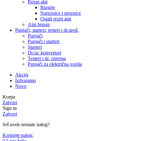
Rezni alat
Burgije
Nareznice i ureznice
Ostali rezni alat
Alat brusni
Punjači, starteri, testeri i dr.uređ.
Punjači
Punjači i starteri
Starteri
Dc/ac konvertori
Testeri i dr. oprema
Punjači za električna vozila
Akcija
Izdvajamo
Novo
Korpa
Zatvori
Sign in
Zatvori
Još uvek nemate nalog?
Kreirajte nalog:
0
Lista želja