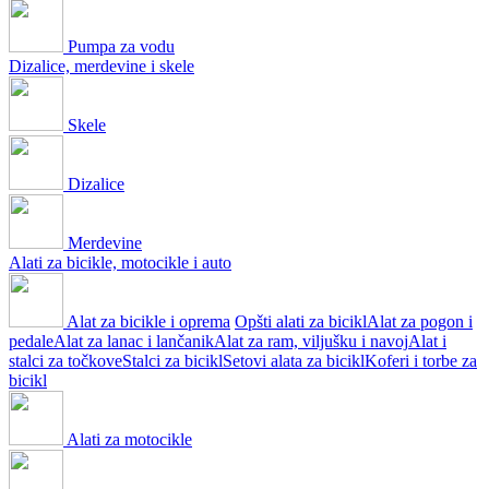
Pumpa za vodu
Dizalice, merdevine i skele
Skele
Dizalice
Merdevine
Alati za bicikle, motocikle i auto
Alat za bicikle i oprema
Opšti alati za bicikl
Alat za pogon i
pedale
Alat za lanac i lančanik
Alat za ram, viljušku i navoj
Alat i
stalci za točkove
Stalci za bicikl
Setovi alata za bicikl
Koferi i torbe za
bicikl
Alati za motocikle