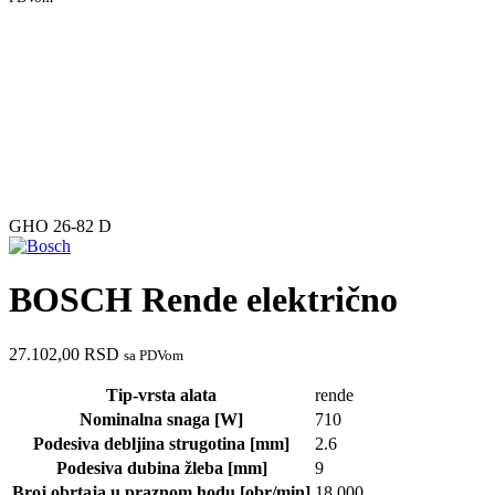
GHO 26-82 D
BOSCH Rende električno
27.102,00
RSD
sa PDVom
Tip-vrsta alata
rende
Nominalna snaga [W]
710
Podesiva debljina strugotina [mm]
2.6
Podesiva dubina žleba [mm]
9
Broj obrtaja u praznom hodu [obr/min]
18.000