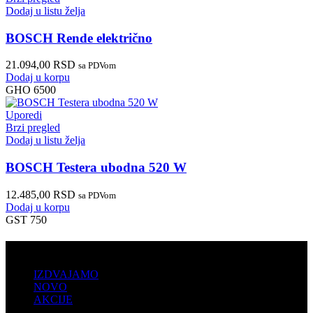
Dodaj u listu želja
BOSCH Rende električno
21.094,00
RSD
sa PDVom
Dodaj u korpu
GHO 6500
Uporedi
Brzi pregled
Dodaj u listu želja
BOSCH Testera ubodna 520 W
12.485,00
RSD
sa PDVom
Dodaj u korpu
GST 750
PRODAJA
IZDVAJAMO
NOVO
AKCIJE