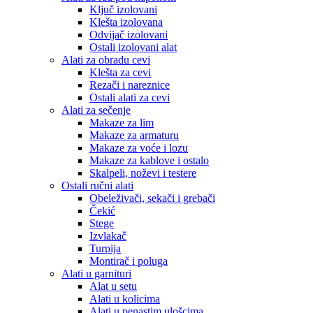
Ključ izolovani
Klešta izolovana
Odvijač izolovani
Ostali izolovani alat
Alati za obradu cevi
Klešta za cevi
Rezači i nareznice
Ostali alati za cevi
Alati za sečenje
Makaze za lim
Makaze za armaturu
Makaze za voće i lozu
Makaze za kablove i ostalo
Skalpeli, noževi i testere
Ostali ručni alati
Obeleživači, sekači i grebači
Čekić
Stege
Izvlakač
Turpija
Montirač i poluga
Alati u garnituri
Alat u setu
Alati u kolicima
Alati u penastim ulošcima