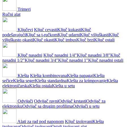
Trimeri
Ručni alat
Ključevi
Ključ cevasti
Ključ kukasti
Ključ
podešavajući
Ključ sa t-ručkom
Ključ udarni
Ključ viljuškasti
Ključ
viljuškasto okasti
Ključ okasti
Ključ imbus
Ključ brzi
Ključ ostali
Ključ nasadni
Ključ nasadni 1/4"
Ključ nasadni 3/8"
Ključ
nasadni 1/2"
Ključ nasadni 3/4"
Ključ nasadni 1"
Ključ nasadni ostali
Klešta
Klešta kombinovana
Klešta papagaj
Klešta
sečice
Klešta seger
Klešta standardna
Klešta za krimpovanje
Klešta
elektroničarska
Klešta ostala
Klešta u setu
Odvijači
Odvijač ravni
Odvijač krstasti
Odvijač za
elektroniku
Odvijač sa drugim profilima
Odvijači u setu
Alati za rad pod naponom
Ključ izolovani
Klešta
izolovana
Odvijač izolovani
Ostali izolovani alat