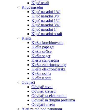
Ključ ostali
Ključ nasadni
Ključ nasadni 1/4″
Ključ nasadni 3/8″
Ključ nasadni 1/2″
Ključ nasadni 3/4″
Ključ nasadni 1″
Ključ nasadni ostali
Klešta
Klešta kombinovana
Klešta papagaj
Klešta sečice
Klešta seger
Klešta standardna
Klešta za krimpovanje
Klešta elektroničarska
Klešta ostala
Klešta u setu
Odvijači
Odvijač ravni
Odvijač krstasti
Odvijač za elektroniku
Odvijač sa drugim profilima
Odvijači u setu
Alati za rad pod naponom