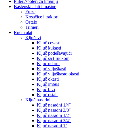
Puleri/spoteri za limariju
Baštenski alati i mašine
Freze
Kosačice i traktori
Ostalo
Trimeri
Ručni alat
Ključevi
Ključ cevasti
Ključ kukasti
Ključ podešavajući
Ključ sa t-ručkom
Ključ udarni
Ključ viljuškasti
Ključ viljuškasto okasti
Ključ okasti
Ključ imbus
Ključ brzi
Ključ ostali
Ključ nasadni
Ključ nasadni 1/4″
Ključ nasadni 3/8″
Ključ nasadni 1/2″
Ključ nasadni 3/4″
Ključ nasadni 1″