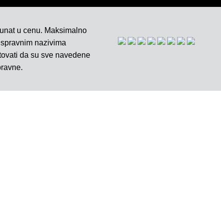
čunat u cenu. Maksimalno
 ispravnim nazivima
ntovati da su sve navedene
pravne.