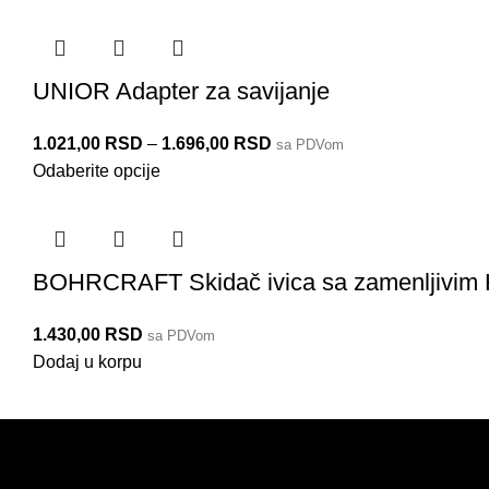
UNIOR Adapter za savijanje
1.021,00
RSD
–
1.696,00
RSD
sa PDVom
Odaberite opcije
BOHRCRAFT Skidač ivica sa zamenljivi
1.430,00
RSD
sa PDVom
Dodaj u korpu
PRODAJA
KORISNIČKI NALOG