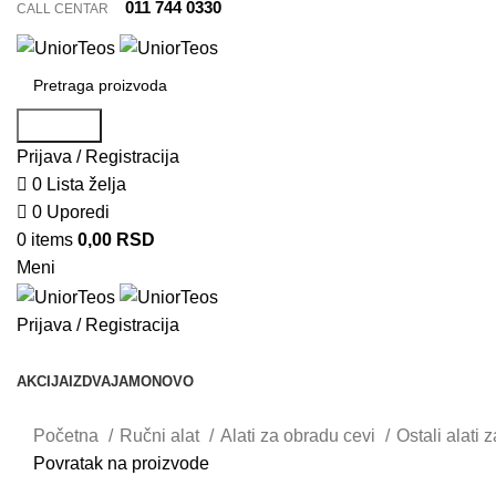
011 744 0330
CALL CENTAR
Pretraga
Prijava / Registracija
0
Lista želja
0
Uporedi
0
items
0,00
RSD
Meni
Prijava / Registracija
Pretraži kategorije
AKCIJA
IZDVAJAMO
NOVO
Početna
Ručni alat
Alati za obradu cevi
Ostali alati 
Povratak na proizvode