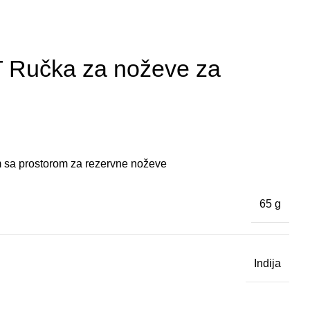
učka za noževe za
m sa prostorom za rezervne noževe
65 g
Indija