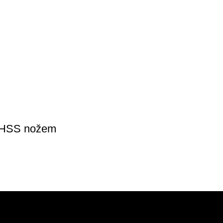
m HSS nožem
POMOĆ
PODRŠKA