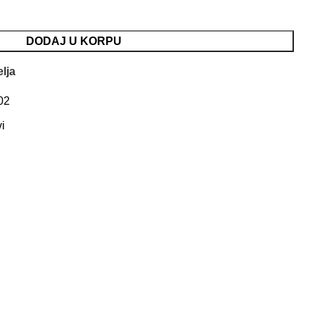
DODAJ U KORPU
elja
02
vi