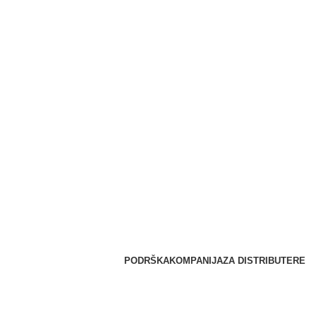
PODRŠKA
KOMPANIJA
ZA DISTRIBUTERE
Do isteka zaliha