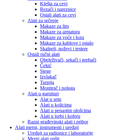
Klešta za cevi
Rezači i nareznice
Ostali alati za cevi
Alati za sečenje
Makaze za lim
Makaze za armaturu
Makaze za voće i lozu
Makaze za kablove i ostalo
Skalpeli, noževi i testere
Ostali ručni alati
Obeleživači, sekači i grebači
Čekić
Stege
Izvlakač
Turpija
Montirač i poluga
Alati u garnituri
Alat u setu
Alati u kolicima
Alati u penastim ulošcima
Alati u torbi i koferu
Razni građevinski alati i pribor
Alati merni, instrumenti i uređaji
Uređaji za radionice i laboratorije
Merni alati opšti