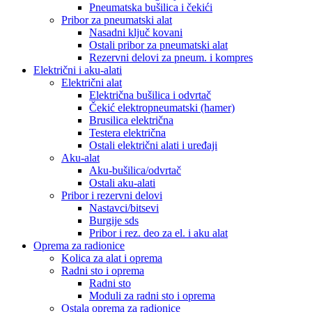
Pneumatska bušilica i čekići
Pribor za pneumatski alat
Nasadni ključ kovani
Ostali pribor za pneumatski alat
Rezervni delovi za pneum. i kompres
Električni i aku-alati
Električni alat
Električna bušilica i odvrtač
Čekić elektropneumatski (hamer)
Brusilica električna
Testera električna
Ostali električni alati i uređaji
Aku-alat
Aku-bušilica/odvrtač
Ostali aku-alati
Pribor i rezervni delovi
Nastavci/bitsevi
Burgije sds
Pribor i rez. deo za el. i aku alat
Oprema za radionice
Kolica za alat i oprema
Radni sto i oprema
Radni sto
Moduli za radni sto i oprema
Ostala oprema za radionice