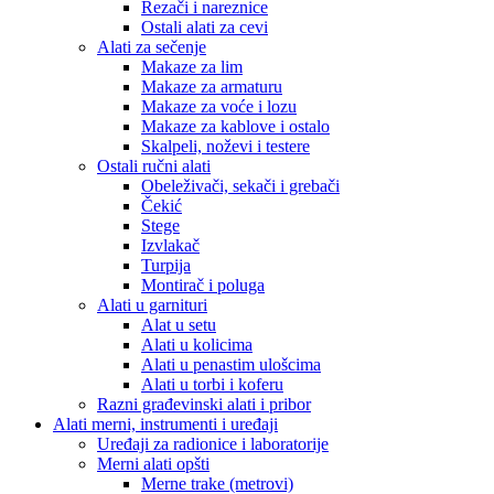
Rezači i nareznice
Ostali alati za cevi
Alati za sečenje
Makaze za lim
Makaze za armaturu
Makaze za voće i lozu
Makaze za kablove i ostalo
Skalpeli, noževi i testere
Ostali ručni alati
Obeleživači, sekači i grebači
Čekić
Stege
Izvlakač
Turpija
Montirač i poluga
Alati u garnituri
Alat u setu
Alati u kolicima
Alati u penastim ulošcima
Alati u torbi i koferu
Razni građevinski alati i pribor
Alati merni, instrumenti i uređaji
Uređaji za radionice i laboratorije
Merni alati opšti
Merne trake (metrovi)