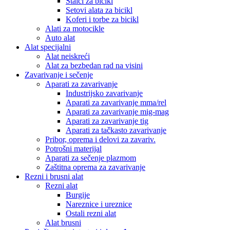
Stalci za bicikl
Setovi alata za bicikl
Koferi i torbe za bicikl
Alati za motocikle
Auto alat
Alat specijalni
Alat neiskreći
Alat za bezbedan rad na visini
Zavarivanje i sečenje
Aparati za zavarivanje
Industrijsko zavarivanje
Aparati za zavarivanje mma/rel
Aparati za zavarivanje mig-mag
Aparati za zavarivanje tig
Aparati za tačkasto zavarivanje
Pribor, oprema i delovi za zavariv.
Potrošni materijal
Aparati za sečenje plazmom
Zaštitna oprema za zavarivanje
Rezni i brusni alat
Rezni alat
Burgije
Nareznice i ureznice
Ostali rezni alat
Alat brusni