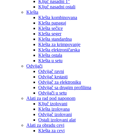
Ključ nasadni 1″
Ključ nasadni ostali
Klešta
Klešta kombinovana
Klešta papagaj
Klešta sečice
Klešta seger
Klešta standardna
Klešta za krimpovanje
Klešta elektroničarska
Klešta ostala
Klešta u setu
Odvijači
Odvijač ravni
Odvijač krstasti
Odvijač za elektroniku
Odvijač sa drugim profilima
Odvijači u setu
Alati za rad pod naponom
Ključ izolovani
Klešta izolovana
Odvijač izolovani
Ostali izolovani alat
Alati za obradu cevi
Klešta za cevi