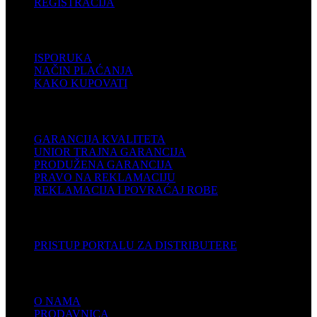
REGISTRACIJA
POMOĆ
ISPORUKA
NAČIN PLAĆANJA
KAKO KUPOVATI
PODRŠKA
GARANCIJA KVALITETA
UNIOR TRAJNA GARANCIJA
PRODUŽENA GARANCIJA
PRAVO NA REKLAMACIJU
REKLAMACIJA I POVRAĆAJ ROBE
DISTRIBUTERI
PRISTUP PORTALU ZA DISTRIBUTERE
KOMPANIJA
O NAMA
PRODAVNICA