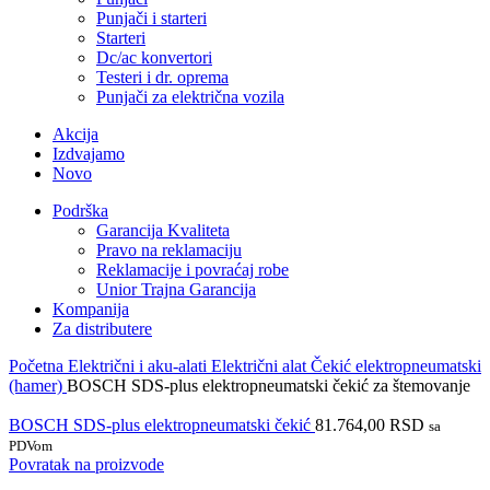
Punjači i starteri
Starteri
Dc/ac konvertori
Testeri i dr. oprema
Punjači za električna vozila
Akcija
Izdvajamo
Novo
Podrška
Garancija Kvaliteta
Pravo na reklamaciju
Reklamacije i povraćaj robe
Unior Trajna Garancija
Kompanija
Za distributere
Početna
Električni i aku-alati
Električni alat
Čekić elektropneumatski
(hamer)
BOSCH SDS-plus elektropneumatski čekić za štemovanje
BOSCH SDS-plus elektropneumatski čekić
81.764,00
RSD
sa
PDVom
Povratak na proizvode