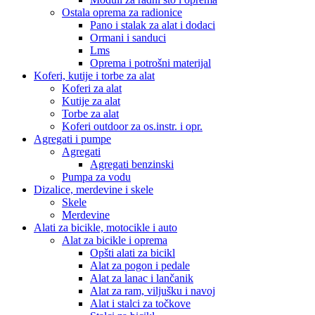
Ostala oprema za radionice
Pano i stalak za alat i dodaci
Ormani i sanduci
Lms
Oprema i potrošni materijal
Koferi, kutije i torbe za alat
Koferi za alat
Kutije za alat
Torbe za alat
Koferi outdoor za os.instr. i opr.
Agregati i pumpe
Agregati
Agregati benzinski
Pumpa za vodu
Dizalice, merdevine i skele
Skele
Merdevine
Alati za bicikle, motocikle i auto
Alat za bicikle i oprema
Opšti alati za bicikl
Alat za pogon i pedale
Alat za lanac i lančanik
Alat za ram, viljušku i navoj
Alat i stalci za točkove