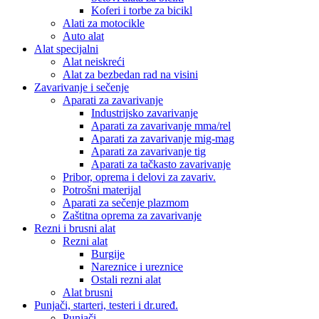
Koferi i torbe za bicikl
Alati za motocikle
Auto alat
Alat specijalni
Alat neiskreći
Alat za bezbedan rad na visini
Zavarivanje i sečenje
Aparati za zavarivanje
Industrijsko zavarivanje
Aparati za zavarivanje mma/rel
Aparati za zavarivanje mig-mag
Aparati za zavarivanje tig
Aparati za tačkasto zavarivanje
Pribor, oprema i delovi za zavariv.
Potrošni materijal
Aparati za sečenje plazmom
Zaštitna oprema za zavarivanje
Rezni i brusni alat
Rezni alat
Burgije
Nareznice i ureznice
Ostali rezni alat
Alat brusni
Punjači, starteri, testeri i dr.uređ.
Punjači