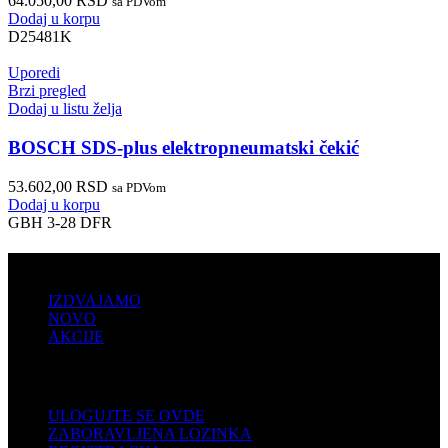
64.050,00
RSD
sa PDVom
Dodaj u korpu
D25481K
Uporedi
Brzi pregled
Dodaj u listu želja
BOSCH SDS-plus elektropneumatski čekić
53.602,00
RSD
sa PDVom
Dodaj u korpu
GBH 3-28 DFR
PRODAJA
IZDVAJAMO
NOVO
AKCIJE
KORISNIČKI NALOG
ULOGUJTE SE OVDE
ZABORAVLJENA LOZINKA