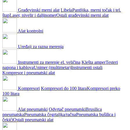
Građevinski merni alat
Libela
Pantljika, merni točak i tel.
štap
Laser, nivelir i daljinomer
Ostali građevinski merni alat
Alat kontrolni
Uređaji za razna merenja
Instrumenti za merenje el. veličina
Klešta amper
Testeri
napona i kablova
Unimer (multimetar)
Instrumenti ostali
Kompresor i pneumatski alat
Kompresori
Kompresori do 100 litara
Kompresori preko
100 litara
Alat pneumatski
Odvrtač pneumatski
Brusilica
pneumatska
Pneumatska čegrtaljka/račna
Pneumatska bušilica i
čekići
Ostali pneumatski alat