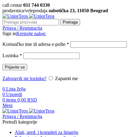
call centar
011 744 0330
prodavnica/veleprodaja
subotička 23, 11050 Beograd
Pretraga
Prijava / Registracija
Sign in
Kreirajte nalog:
Korisničko ime ili adresa e-pošte
*
Lozinka
*
Prijavite se
Zaboravili ste lozinku?
Zapamti me
0
Lista želja
0
Uporedi
0
items
0,00
RSD
Meni
Prijava / Registracija
Pretraži kategorije
Alati, uređ. i kompleti za limariju