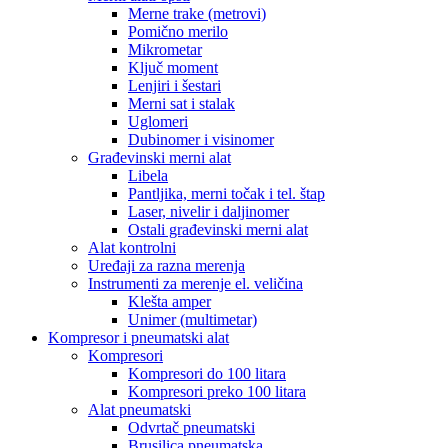
Merne trake (metrovi)
Pomično merilo
Mikrometar
Ključ moment
Lenjiri i šestari
Merni sat i stalak
Uglomeri
Dubinomer i visinomer
Građevinski merni alat
Libela
Pantljika, merni točak i tel. štap
Laser, nivelir i daljinomer
Ostali građevinski merni alat
Alat kontrolni
Uređaji za razna merenja
Instrumenti za merenje el. veličina
Klešta amper
Unimer (multimetar)
Kompresor i pneumatski alat
Kompresori
Kompresori do 100 litara
Kompresori preko 100 litara
Alat pneumatski
Odvrtač pneumatski
Brusilica pneumatska