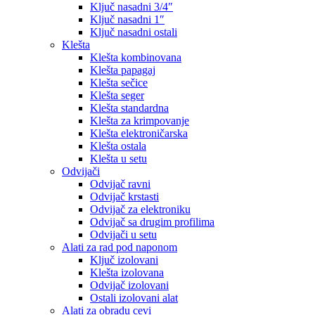
Ključ nasadni 3/4″
Ključ nasadni 1″
Ključ nasadni ostali
Klešta
Klešta kombinovana
Klešta papagaj
Klešta sečice
Klešta seger
Klešta standardna
Klešta za krimpovanje
Klešta elektroničarska
Klešta ostala
Klešta u setu
Odvijači
Odvijač ravni
Odvijač krstasti
Odvijač za elektroniku
Odvijač sa drugim profilima
Odvijači u setu
Alati za rad pod naponom
Ključ izolovani
Klešta izolovana
Odvijač izolovani
Ostali izolovani alat
Alati za obradu cevi