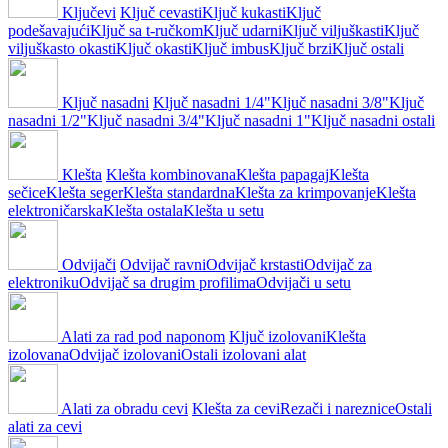
Ključevi
Ključ cevasti
Ključ kukasti
Ključ
podešavajući
Ključ sa t-ručkom
Ključ udarni
Ključ viljuškasti
Ključ
viljuškasto okasti
Ključ okasti
Ključ imbus
Ključ brzi
Ključ ostali
Ključ nasadni
Ključ nasadni 1/4"
Ključ nasadni 3/8"
Ključ
nasadni 1/2"
Ključ nasadni 3/4"
Ključ nasadni 1"
Ključ nasadni ostali
Klešta
Klešta kombinovana
Klešta papagaj
Klešta
sečice
Klešta seger
Klešta standardna
Klešta za krimpovanje
Klešta
elektroničarska
Klešta ostala
Klešta u setu
Odvijači
Odvijač ravni
Odvijač krstasti
Odvijač za
elektroniku
Odvijač sa drugim profilima
Odvijači u setu
Alati za rad pod naponom
Ključ izolovani
Klešta
izolovana
Odvijač izolovani
Ostali izolovani alat
Alati za obradu cevi
Klešta za cevi
Rezači i nareznice
Ostali
alati za cevi