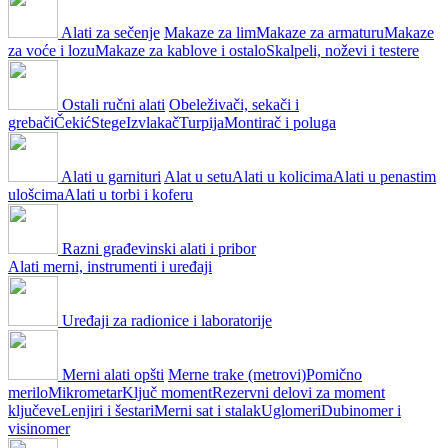
Alati za sečenje
Makaze za lim
Makaze za armaturu
Makaze
za voće i lozu
Makaze za kablove i ostalo
Skalpeli, noževi i testere
Ostali ručni alati
Obeleživači, sekači i
grebači
Čekić
Stege
Izvlakač
Turpija
Montirač i poluga
Alati u garnituri
Alat u setu
Alati u kolicima
Alati u penastim
ulošcima
Alati u torbi i koferu
Razni građevinski alati i pribor
Alati merni, instrumenti i uređaji
Uređaji za radionice i laboratorije
Merni alati opšti
Merne trake (metrovi)
Pomično
merilo
Mikrometar
Ključ moment
Rezervni delovi za moment
ključeve
Lenjiri i šestari
Merni sat i stalak
Uglomeri
Dubinomer i
visinomer