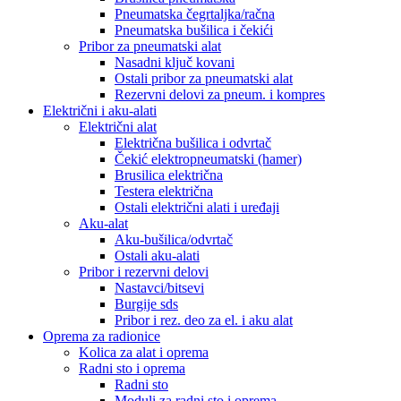
Pneumatska čegrtaljka/račna
Pneumatska bušilica i čekići
Pribor za pneumatski alat
Nasadni ključ kovani
Ostali pribor za pneumatski alat
Rezervni delovi za pneum. i kompres
Električni i aku-alati
Električni alat
Električna bušilica i odvrtač
Čekić elektropneumatski (hamer)
Brusilica električna
Testera električna
Ostali električni alati i uređaji
Aku-alat
Aku-bušilica/odvrtač
Ostali aku-alati
Pribor i rezervni delovi
Nastavci/bitsevi
Burgije sds
Pribor i rez. deo za el. i aku alat
Oprema za radionice
Kolica za alat i oprema
Radni sto i oprema
Radni sto
Moduli za radni sto i oprema