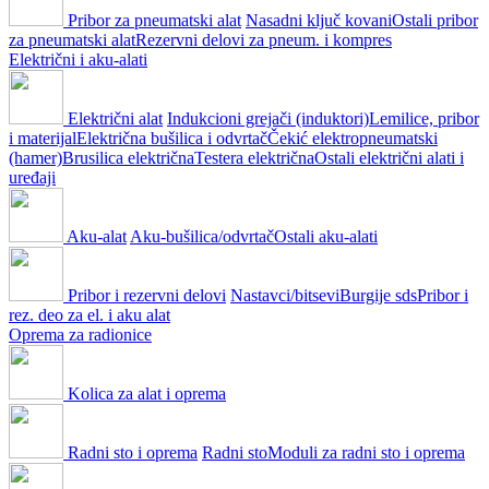
Pribor za pneumatski alat
Nasadni ključ kovani
Ostali pribor
za pneumatski alat
Rezervni delovi za pneum. i kompres
Električni i aku-alati
Električni alat
Indukcioni grejači (induktori)
Lemilice, pribor
i materijal
Električna bušilica i odvrtač
Čekić elektropneumatski
(hamer)
Brusilica električna
Testera električna
Ostali električni alati i
uređaji
Aku-alat
Aku-bušilica/odvrtač
Ostali aku-alati
Pribor i rezervni delovi
Nastavci/bitsevi
Burgije sds
Pribor i
rez. deo za el. i aku alat
Oprema za radionice
Kolica za alat i oprema
Radni sto i oprema
Radni sto
Moduli za radni sto i oprema