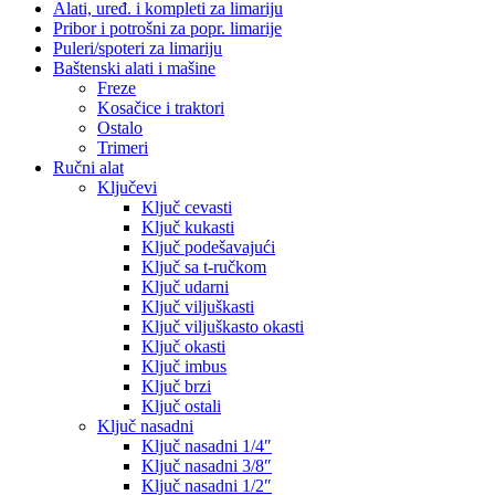
Alati, uređ. i kompleti za limariju
Pribor i potrošni za popr. limarije
Puleri/spoteri za limariju
Baštenski alati i mašine
Freze
Kosačice i traktori
Ostalo
Trimeri
Ručni alat
Ključevi
Ključ cevasti
Ključ kukasti
Ključ podešavajući
Ključ sa t-ručkom
Ključ udarni
Ključ viljuškasti
Ključ viljuškasto okasti
Ključ okasti
Ključ imbus
Ključ brzi
Ključ ostali
Ključ nasadni
Ključ nasadni 1/4″
Ključ nasadni 3/8″
Ključ nasadni 1/2″