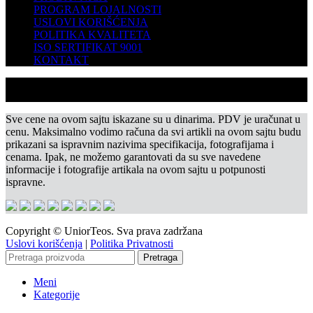
PROGRAM LOJALNOSTI
USLOVI KORIŠĆENJA
POLITIKA KVALITETA
ISO SERTIFIKAT 9001
KONTAKT
Sve cene na ovom sajtu iskazane su u dinarima. PDV je uračunat u
cenu. Maksimalno vodimo računa da svi artikli na ovom sajtu budu
prikazani sa ispravnim nazivima specifikacija, fotografijama i
cenama. Ipak, ne možemo garantovati da su sve navedene
informacije i fotografije artikala na ovom sajtu u potpunosti
ispravne.
Copyright © UniorTeos. Sva prava zadržana
Uslovi korišćenja
|
Politika Privatnosti
Pretraga
Meni
Kategorije