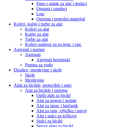
Pano i stalak za alat i dodaci
Ormani i sanduci
Lms
Oprema i potrošni materijal
Koferi, kutije i torbe za alat
Koferi za alat
Kutije za alat
Torbe za alat
Koferi outdoor za os.instr. i opr.
Agregati i pumpe
Agregati
Agregati benzinski
Pumpa za vodu
Dizalice, merdevine i skele
Skele
Merdevine
Alati za bicikle, motocikle i auto
Alat za bicikle i oprema
Opšti alati za bicikl
Alat za pogon i pedale
Alat za lanac i lančanik
Alat za ram, viljušku i navoj
Alat i stalci za točkove
Stalci za bicikl
Setovi alata za bicikl