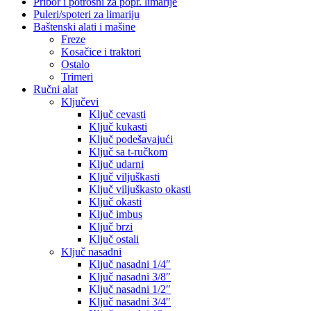
Pribor i potrošni za popr. limarije
Puleri/spoteri za limariju
Baštenski alati i mašine
Freze
Kosačice i traktori
Ostalo
Trimeri
Ručni alat
Ključevi
Ključ cevasti
Ključ kukasti
Ključ podešavajući
Ključ sa t-ručkom
Ključ udarni
Ključ viljuškasti
Ključ viljuškasto okasti
Ključ okasti
Ključ imbus
Ključ brzi
Ključ ostali
Ključ nasadni
Ključ nasadni 1/4″
Ključ nasadni 3/8″
Ključ nasadni 1/2″
Ključ nasadni 3/4″