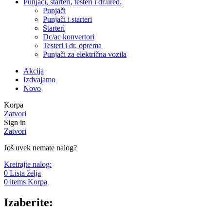
Punjači, starteri, testeri i dr.uređ.
Punjači
Punjači i starteri
Starteri
Dc/ac konvertori
Testeri i dr. oprema
Punjači za električna vozila
Akcija
Izdvajamo
Novo
Korpa
Zatvori
Sign in
Zatvori
Još uvek nemate nalog?
Kreirajte nalog:
0
Lista želja
0
items
Korpa
Izaberite: