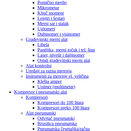
Pomično merilo
Mikrometar
Ključ moment
Lenjiri i šestari
Merni sat i stalak
Uglomeri
Dubinomer i visinomer
Građevinski merni alat
Libela
Pantljika, merni točak i tel. štap
Laser, nivelir i daljinomer
Ostali građevinski merni alat
Alat kontrolni
Uređaji za razna merenja
Instrumenti za merenje el. veličina
Klešta amper
Unimer (multimetar)
Kompresor i pneumatski alat
Kompresori
Kompresori do 100 litara
Kompresori preko 100 litara
Alat pneumatski
Odvrtač pneumatski
Brusilica pneumatska
Pneumatska čegrtaljka/račna