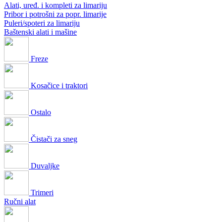
Alati, uređ. i kompleti za limariju
Pribor i potrošni za popr. limarije
Puleri/spoteri za limariju
Baštenski alati i mašine
Freze
Kosačice i traktori
Ostalo
Čistači za sneg
Duvaljke
Trimeri
Ručni alat