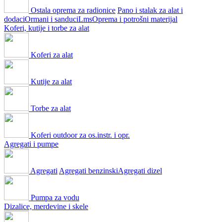
Ostala oprema za radionice
Pano i stalak za alat i
dodaci
Ormani i sanduci
Lms
Oprema i potrošni materijal
Koferi, kutije i torbe za alat
Koferi za alat
Kutije za alat
Torbe za alat
Koferi outdoor za os.instr. i opr.
Agregati i pumpe
Agregati
Agregati benzinski
Agregati dizel
Pumpa za vodu
Dizalice, merdevine i skele