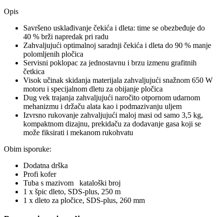
Opis
Savršeno usklađivanje čekića i dleta: time se obezbeđuje do
40 % brži napredak pri radu
Zahvaljujući optimalnoj saradnji čekića i dleta do 90 % manje
polomljenih pločica
Servisni poklopac za jednostavnu i brzu izmenu grafitnih
četkica
Visok učinak skidanja materijala zahvaljujući snažnom 650 W
motoru i specijalnom dletu za obijanje pločica
Dug vek trajanja zahvaljujući naročito otpornom udarnom
mehanizmu i držaču alata kao i podmazivanju uljem
Izvrsno rukovanje zahvaljujući maloj masi od samo 3,5 kg,
kompaktnom dizajnu, prekidaču za dodavanje gasa koji se
može fiksirati i mekanom rukohvatu
Obim isporuke:
Dodatna drška
Profi kofer
Tuba s mazivom kataloški broj
1 x špic dleto, SDS-plus, 250 m
1 x dleto za pločice, SDS-plus, 260 mm