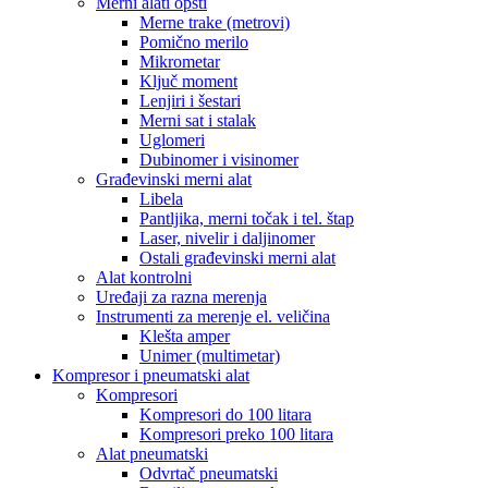
Merni alati opšti
Merne trake (metrovi)
Pomično merilo
Mikrometar
Ključ moment
Lenjiri i šestari
Merni sat i stalak
Uglomeri
Dubinomer i visinomer
Građevinski merni alat
Libela
Pantljika, merni točak i tel. štap
Laser, nivelir i daljinomer
Ostali građevinski merni alat
Alat kontrolni
Uređaji za razna merenja
Instrumenti za merenje el. veličina
Klešta amper
Unimer (multimetar)
Kompresor i pneumatski alat
Kompresori
Kompresori do 100 litara
Kompresori preko 100 litara
Alat pneumatski
Odvrtač pneumatski