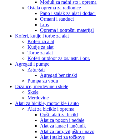
Moduli za radni sto i oprema
Ostala oprema za radionice
Pano i stalak za alat i dodaci
Ormani i sanduci
Lms
Oprema i potrošni materijal
Koferi, kutije i torbe za alat
Koferi za alat
Kutije za alat
Torbe za alat
Koferi outdoor za os.instr. i opr.
Agregati i pumpe
Agregati
Agregati benzinski
Pumpa za vodu
Dizalice, merdevine i skele
Skele
Merdevine
Alati za bicikle, motocikle i auto
Alat za bicikle i oprema
Opšti alati za bicikl
Alat za pogon i pedale
Alat za lanac i lančanik
Alat za ram, viljušku i navoj
Alat i stalci za točkove