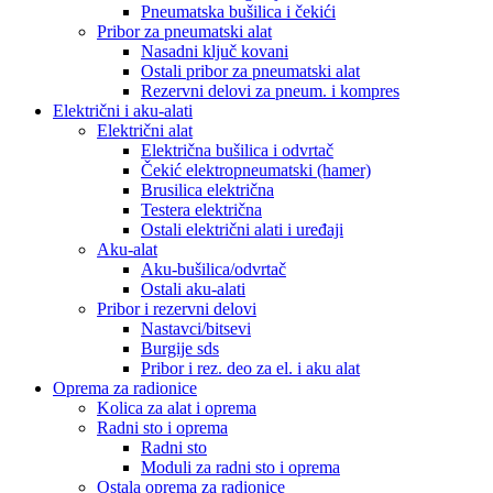
Pneumatska bušilica i čekići
Pribor za pneumatski alat
Nasadni ključ kovani
Ostali pribor za pneumatski alat
Rezervni delovi za pneum. i kompres
Električni i aku-alati
Električni alat
Električna bušilica i odvrtač
Čekić elektropneumatski (hamer)
Brusilica električna
Testera električna
Ostali električni alati i uređaji
Aku-alat
Aku-bušilica/odvrtač
Ostali aku-alati
Pribor i rezervni delovi
Nastavci/bitsevi
Burgije sds
Pribor i rez. deo za el. i aku alat
Oprema za radionice
Kolica za alat i oprema
Radni sto i oprema
Radni sto
Moduli za radni sto i oprema
Ostala oprema za radionice