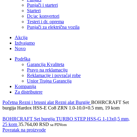
Punjači i starteri
Starteri
Dc/ac konvertori
Testeri i dr. oprema
Punjači za električna vozila
Akcija
Izdvajamo
Novo
Podrška
Garancija Kvaliteta
Pravo na reklamaciju
Reklamacije i povraćaj robe
Unior Trajna Garancija
Kompanija
Za distributere
Početna
Rezni i brusni alat
Rezni alat
Burgije
BOHRCRAFT Set
burgija Hardox HSS-E Co8 ZRN 1.0-10.0×0.5 mm, 19 kom
BOHRCRAFT Set burgija TURBO STEP HSS-G 1-13x0,5 mm,
25 kom
35.764,00
RSD
sa PDVom
Povratak na proizvode