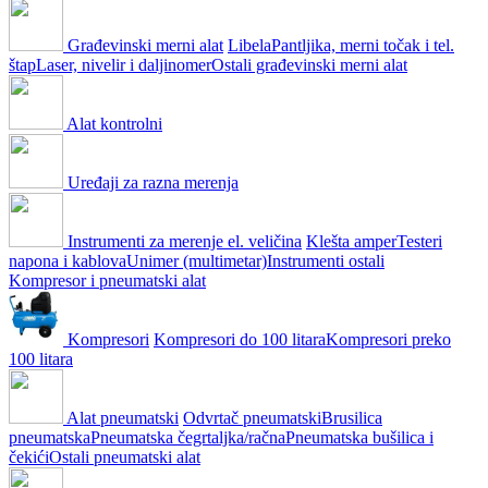
Građevinski merni alat
Libela
Pantljika, merni točak i tel.
štap
Laser, nivelir i daljinomer
Ostali građevinski merni alat
Alat kontrolni
Uređaji za razna merenja
Instrumenti za merenje el. veličina
Klešta amper
Testeri
napona i kablova
Unimer (multimetar)
Instrumenti ostali
Kompresor i pneumatski alat
Kompresori
Kompresori do 100 litara
Kompresori preko
100 litara
Alat pneumatski
Odvrtač pneumatski
Brusilica
pneumatska
Pneumatska čegrtaljka/račna
Pneumatska bušilica i
čekići
Ostali pneumatski alat