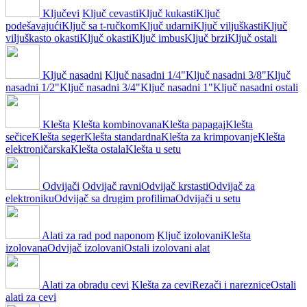
Ključevi
Ključ cevasti
Ključ kukasti
Ključ
podešavajući
Ključ sa t-ručkom
Ključ udarni
Ključ viljuškasti
Ključ
viljuškasto okasti
Ključ okasti
Ključ imbus
Ključ brzi
Ključ ostali
Ključ nasadni
Ključ nasadni 1/4"
Ključ nasadni 3/8"
Ključ
nasadni 1/2"
Ključ nasadni 3/4"
Ključ nasadni 1"
Ključ nasadni ostali
Klešta
Klešta kombinovana
Klešta papagaj
Klešta
sečice
Klešta seger
Klešta standardna
Klešta za krimpovanje
Klešta
elektroničarska
Klešta ostala
Klešta u setu
Odvijači
Odvijač ravni
Odvijač krstasti
Odvijač za
elektroniku
Odvijač sa drugim profilima
Odvijači u setu
Alati za rad pod naponom
Ključ izolovani
Klešta
izolovana
Odvijač izolovani
Ostali izolovani alat
Alati za obradu cevi
Klešta za cevi
Rezači i nareznice
Ostali
alati za cevi