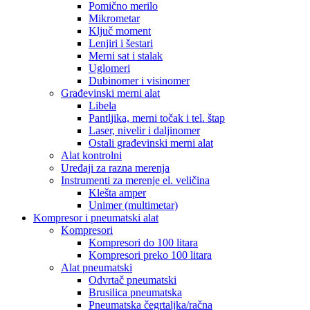
Pomično merilo
Mikrometar
Ključ moment
Lenjiri i šestari
Merni sat i stalak
Uglomeri
Dubinomer i visinomer
Građevinski merni alat
Libela
Pantljika, merni točak i tel. štap
Laser, nivelir i daljinomer
Ostali građevinski merni alat
Alat kontrolni
Uređaji za razna merenja
Instrumenti za merenje el. veličina
Klešta amper
Unimer (multimetar)
Kompresor i pneumatski alat
Kompresori
Kompresori do 100 litara
Kompresori preko 100 litara
Alat pneumatski
Odvrtač pneumatski
Brusilica pneumatska
Pneumatska čegrtaljka/račna