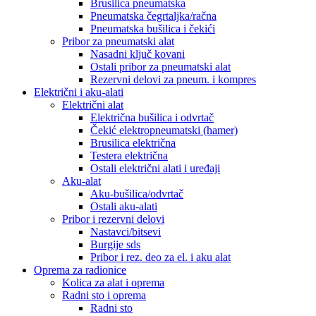
Brusilica pneumatska
Pneumatska čegrtaljka/račna
Pneumatska bušilica i čekići
Pribor za pneumatski alat
Nasadni ključ kovani
Ostali pribor za pneumatski alat
Rezervni delovi za pneum. i kompres
Električni i aku-alati
Električni alat
Električna bušilica i odvrtač
Čekić elektropneumatski (hamer)
Brusilica električna
Testera električna
Ostali električni alati i uređaji
Aku-alat
Aku-bušilica/odvrtač
Ostali aku-alati
Pribor i rezervni delovi
Nastavci/bitsevi
Burgije sds
Pribor i rez. deo za el. i aku alat
Oprema za radionice
Kolica za alat i oprema
Radni sto i oprema
Radni sto