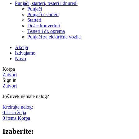
Punjači, starteri, testeri i dr.uređ.
Punjači
Punjači i starteri
Starteri
Dc/ac konvertori
Testeri i dr. oprema
Punjači za električna vozila
Akcija
Izdvajamo
Novo
Korpa
Zatvori
Sign in
Zatvori
Još uvek nemate nalog?
Kreirajte nalog:
0
Lista želja
0
items
Korpa
Izaberite: