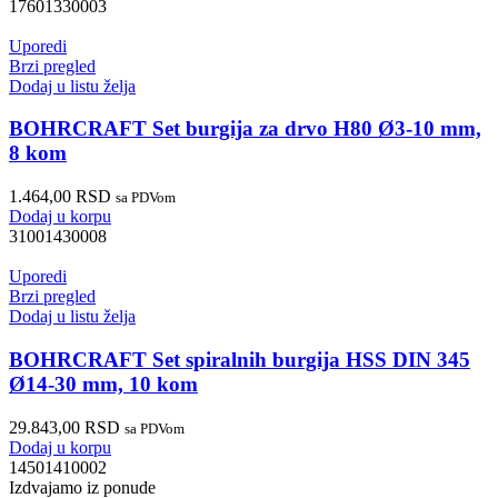
17601330003
Uporedi
Brzi pregled
Dodaj u listu želja
BOHRCRAFT Set burgija za drvo H80 Ø3-10 mm,
8 kom
1.464,00
RSD
sa PDVom
Dodaj u korpu
31001430008
Uporedi
Brzi pregled
Dodaj u listu želja
BOHRCRAFT Set spiralnih burgija HSS DIN 345
Ø14-30 mm, 10 kom
29.843,00
RSD
sa PDVom
Dodaj u korpu
14501410002
Izdvajamo iz ponude