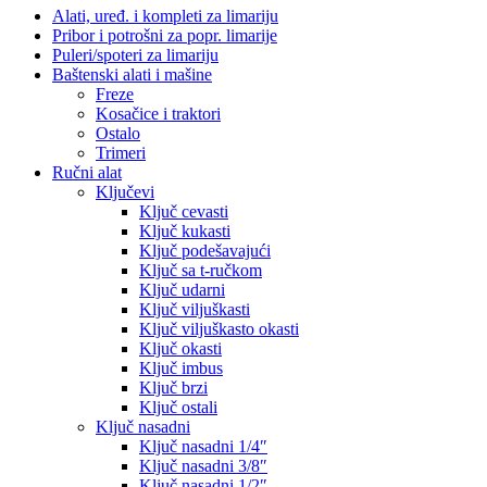
Alati, uređ. i kompleti za limariju
Pribor i potrošni za popr. limarije
Puleri/spoteri za limariju
Baštenski alati i mašine
Freze
Kosačice i traktori
Ostalo
Trimeri
Ručni alat
Ključevi
Ključ cevasti
Ključ kukasti
Ključ podešavajući
Ključ sa t-ručkom
Ključ udarni
Ključ viljuškasti
Ključ viljuškasto okasti
Ključ okasti
Ključ imbus
Ključ brzi
Ključ ostali
Ključ nasadni
Ključ nasadni 1/4″
Ključ nasadni 3/8″
Ključ nasadni 1/2″