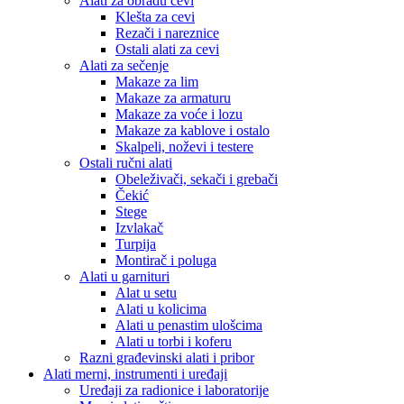
Alati za obradu cevi
Klešta za cevi
Rezači i nareznice
Ostali alati za cevi
Alati za sečenje
Makaze za lim
Makaze za armaturu
Makaze za voće i lozu
Makaze za kablove i ostalo
Skalpeli, noževi i testere
Ostali ručni alati
Obeleživači, sekači i grebači
Čekić
Stege
Izvlakač
Turpija
Montirač i poluga
Alati u garnituri
Alat u setu
Alati u kolicima
Alati u penastim ulošcima
Alati u torbi i koferu
Razni građevinski alati i pribor
Alati merni, instrumenti i uređaji
Uređaji za radionice i laboratorije