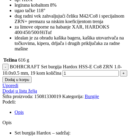
legirana kobaltom 8%
ugao tačke 118°
dug radni vek zahvaljujući čeliku M42/Co8 i specijalnom
ZRN+ premazu sa niskim koeficijentom trenja
za limove otporne na habanje XAR, HARDOKS
400/450/500/HiTuf
idealan je za obradu kašika bagera, kašika utovarivača na
točkovima, kipera, drljača i drugih priključaka za radne
mašine
Težina
616 g
BOHRCRAFT Set burgija Hardox HSS-E Co8 ZRN 1.0-
10.0x0.5 mm, 19 kom količina
Dodaj u korpu
Uporedi
Dodaj u listu želja
Šifra proizvoda:
15081330019
Kategorija:
Burgije
Podeli:
Opis
Opis
Set burgija Hardox – sadržaj: