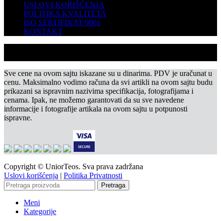
USLOVI KORIŠĆENJA
POLITIKA KVALITETA
ISO SERTIFIKAT 9001
KONTAKT
Sve cene na ovom sajtu iskazane su u dinarima. PDV je uračunat u
cenu. Maksimalno vodimo računa da svi artikli na ovom sajtu budu
prikazani sa ispravnim nazivima specifikacija, fotografijama i
cenama. Ipak, ne možemo garantovati da su sve navedene
informacije i fotografije artikala na ovom sajtu u potpunosti
ispravne.
Copyright © UniorTeos. Sva prava zadržana
Uslovi korišćenja
|
Politika Privatnosti
Pretraga
Meni
Kategorije