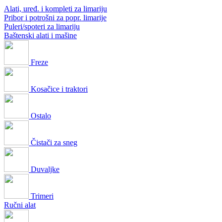
Alati, uređ. i kompleti za limariju
Pribor i potrošni za popr. limarije
Puleri/spoteri za limariju
Baštenski alati i mašine
Freze
Kosačice i traktori
Ostalo
Čistači za sneg
Duvaljke
Trimeri
Ručni alat