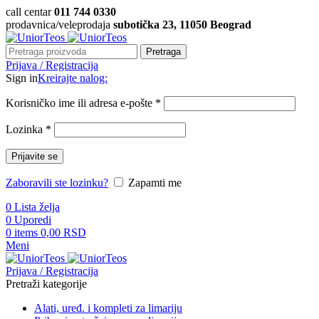
call centar
011 744 0330
prodavnica/veleprodaja
subotička 23, 11050 Beograd
Pretraga
Prijava / Registracija
Sign in
Kreirajte nalog:
Korisničko ime ili adresa e-pošte
*
Lozinka
*
Prijavite se
Zaboravili ste lozinku?
Zapamti me
0
Lista želja
0
Uporedi
0
items
0,00
RSD
Meni
Prijava / Registracija
Pretraži kategorije
Alati, uređ. i kompleti za limariju