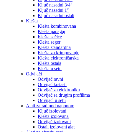
Ključ nasadni 3/4″
Ključ nasadni 1″
Ključ nasadni ostali
Klešta
Klešta kombinovana
Klešta papagaj
Klešta sečice
Klešta seger
Klešta standardna
Klešta za krimpovanje
Klešta elektroničarska
Klešta ostala
Klešta u setu
Odvijači
Odvijač ravni
Odvijač krstasti
Odvijač za elektroniku
Odvijač sa drugim profilima
Odvijači u setu
Alati za rad pod naponom
Ključ izolovani
Klešta izolovana
Odvijač izolovani
Ostali izolovani alat