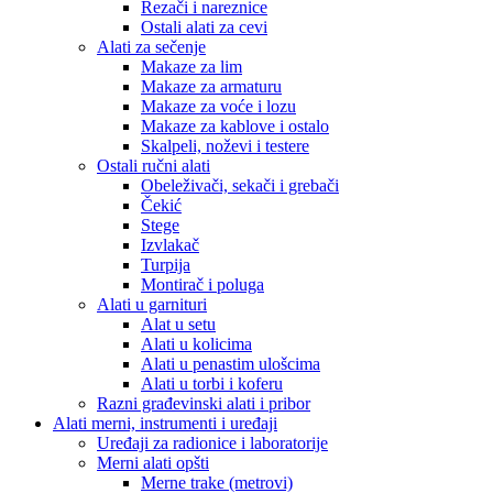
Rezači i nareznice
Ostali alati za cevi
Alati za sečenje
Makaze za lim
Makaze za armaturu
Makaze za voće i lozu
Makaze za kablove i ostalo
Skalpeli, noževi i testere
Ostali ručni alati
Obeleživači, sekači i grebači
Čekić
Stege
Izvlakač
Turpija
Montirač i poluga
Alati u garnituri
Alat u setu
Alati u kolicima
Alati u penastim ulošcima
Alati u torbi i koferu
Razni građevinski alati i pribor
Alati merni, instrumenti i uređaji
Uređaji za radionice i laboratorije
Merni alati opšti
Merne trake (metrovi)