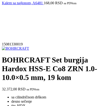
Kalem sa najlonom, A6481
168,00
RSD
sa PDVom
Izdvajamo iz ponude
15081330019
BOHRCRAFT Set burgija
Hardox HSS-E Co8 ZRN 1.0-
10.0×0.5 mm, 19 kom
32.372,00
RSD
sa PDVom
sa cilindričnom drškom
desno sečenje
tip: HDX