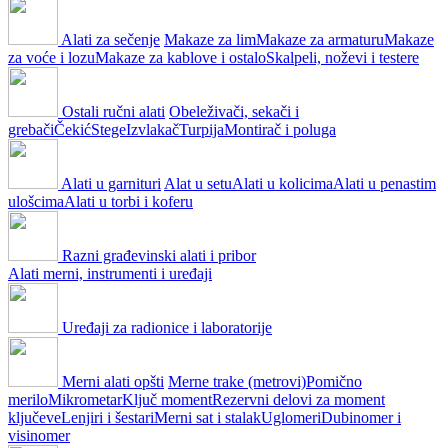
Alati za sečenje
Makaze za lim
Makaze za armaturu
Makaze
za voće i lozu
Makaze za kablove i ostalo
Skalpeli, noževi i testere
Ostali ručni alati
Obeleživači, sekači i
grebači
Čekić
Stege
Izvlakač
Turpija
Montirač i poluga
Alati u garnituri
Alat u setu
Alati u kolicima
Alati u penastim
ulošcima
Alati u torbi i koferu
Razni građevinski alati i pribor
Alati merni, instrumenti i uređaji
Uređaji za radionice i laboratorije
Merni alati opšti
Merne trake (metrovi)
Pomično
merilo
Mikrometar
Ključ moment
Rezervni delovi za moment
ključeve
Lenjiri i šestari
Merni sat i stalak
Uglomeri
Dubinomer i
visinomer