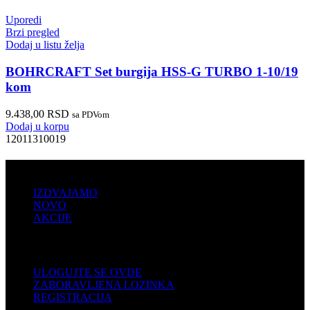
Uporedi
Brzi pregled
Dodaj u listu želja
BOHRCRAFT Set burgija HSS-G TURBO 1-10/19
kom
9.438,00
RSD
sa PDVom
Dodaj u korpu
12011310019
PRODAJA
IZDVAJAMO
NOVO
AKCIJE
KORISNIČKI NALOG
ULOGUJTE SE OVDE
ZABORAVLJENA LOZINKA
REGISTRACIJA