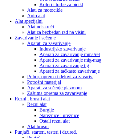
Koferi i torbe za bicikl
Alati za motocikle
Auto alat
Alat specijalni
Alat neiskreći
Alat za bezbedan rad na visini
Zavarivanje i sečenje
Aparati za zavarivanje
Industrijsko zavarivanje
Aparati za zavarivanje mma/rel
Aparati za zavarivanje mig-mag
Aparati za zavarivanje tig
Aparati za tačkasto zavarivanje
Pribor, oprema i delovi za zavariv.
Potrošni materijal
Aparati za sečenje plazmom
Zaštitna oprema za zavarivanje
Rezni i brusni alat
Rezni alat
Burgije
Nareznice i ureznice
Ostali rezni alat
Alat brusni
Punjači, starteri, testeri i dr.uređ.
Punjači