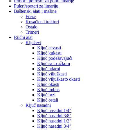
Pribor i potrošni za popr. limarije
Puleri/spoteri za limariju
Baštenski alati i mašine
Freze
Kosačice i traktori
Ostalo
Trimeri
Ručni alat
Ključevi
Ključ cevasti
Ključ kukasti
Ključ podešavajući
Ključ sa t-ručkom
Ključ udarni
Ključ viljuškasti
Ključ viljuškasto okasti
Ključ okasti
Ključ imbus
Ključ brzi
Ključ ostali
Ključ nasadni
Ključ nasadni 1/4″
Ključ nasadni 3/8″
Ključ nasadni 1/2″
Ključ nasadni 3/4″