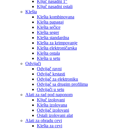
Ključ nasadni 1″
Ključ nasadni ostali
Klešta
Klešta kombinovana
Klešta papagaj
Klešta sečice
Klešta seger
Klešta standardna
Klešta za krimpovanje
Klešta elektroničarska
Klešta ostala
Klešta u setu
Odvijači
Odvijač ravni
Odvijač krstasti
Odvijač za elektroniku
Odvijač sa drugim profilima
Odvijači u setu
Alati za rad pod naponom
Ključ izolovani
Klešta izolovana
Odvijač izolovani
Ostali izolovani alat
Alati za obradu cevi
Klešta za cevi