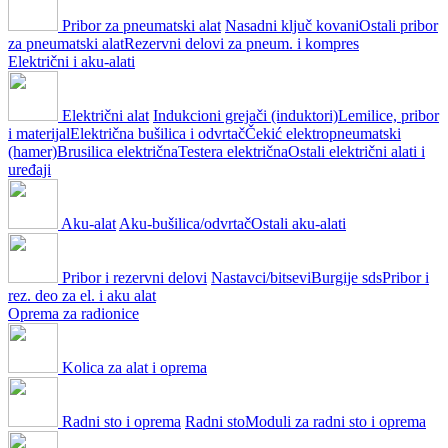
Pribor za pneumatski alat
Nasadni ključ kovani
Ostali pribor
za pneumatski alat
Rezervni delovi za pneum. i kompres
Električni i aku-alati
Električni alat
Indukcioni grejači (induktori)
Lemilice, pribor
i materijal
Električna bušilica i odvrtač
Čekić elektropneumatski
(hamer)
Brusilica električna
Testera električna
Ostali električni alati i
uređaji
Aku-alat
Aku-bušilica/odvrtač
Ostali aku-alati
Pribor i rezervni delovi
Nastavci/bitsevi
Burgije sds
Pribor i
rez. deo za el. i aku alat
Oprema za radionice
Kolica za alat i oprema
Radni sto i oprema
Radni sto
Moduli za radni sto i oprema