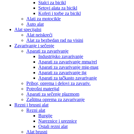
Stalci za bicikl
Setovi alata za bicikl
Koferi i torbe za bicikl
Alati za motocikle
Auto alat
Alat specijalni
Alat neiskreći
Alat za bezbedan rad na visini
Zavarivanje i sečenje
Aparati za zavarivanje
Industrijsko zavarivanje
Aparati za zavarivanje mma/rel
Aparati za zavarivanje mig-mag
Aparati za zavarivanje tig
Aparati za tačkasto zavarivanje
Pribor, oprema i delovi za zavariv.
Potrošni materijal
Aparati za sečenje plazmom
Zaštitna oprema za zavarivanje
Rezni i brusni alat
Rezni alat
Burgije
Nareznice i ureznice
Ostali rezni alat
Alat brusni