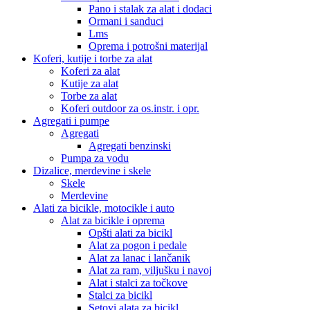
Pano i stalak za alat i dodaci
Ormani i sanduci
Lms
Oprema i potrošni materijal
Koferi, kutije i torbe za alat
Koferi za alat
Kutije za alat
Torbe za alat
Koferi outdoor za os.instr. i opr.
Agregati i pumpe
Agregati
Agregati benzinski
Pumpa za vodu
Dizalice, merdevine i skele
Skele
Merdevine
Alati za bicikle, motocikle i auto
Alat za bicikle i oprema
Opšti alati za bicikl
Alat za pogon i pedale
Alat za lanac i lančanik
Alat za ram, viljušku i navoj
Alat i stalci za točkove
Stalci za bicikl
Setovi alata za bicikl