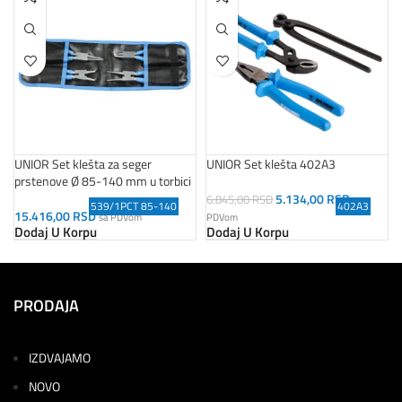
UNIOR Set klešta za seger
UNIOR Set klešta 402A3
prstenove Ø 85-140 mm u torbici
5.134,00
RSD
6.845,00
RSD
sa
539/1PCT 85-140
402A3
15.416,00
RSD
sa PDVom
PDVom
Dodaj U Korpu
Dodaj U Korpu
PRODAJA
IZDVAJAMO
NOVO