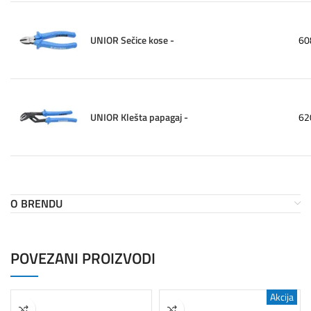
UNIOR Sečice kose -
60
UNIOR Klešta papagaj -
62
O BRENDU
POVEZANI PROIZVODI
Akcija