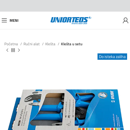
MENI
Početna
Ručni alat
Klešta
Klešta u setu
Do isteka zaliha