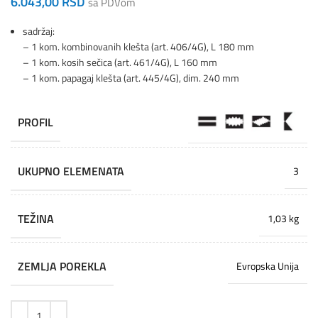
6.043,00
RSD
sa PDVom
sadržaj:
– 1 kom. kombinovanih klešta (art. 406/4G), L 180 mm
– 1 kom. kosih sečica (art. 461/4G), L 160 mm
– 1 kom. papagaj klešta (art. 445/4G), dim. 240 mm
PROFIL
UKUPNO ELEMENATA
3
TEŽINA
1,03 kg
ZEMLJA POREKLA
Evropska Unija