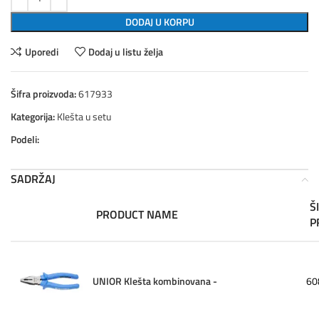
DODAJ U KORPU
Uporedi
Dodaj u listu želja
Šifra proizvoda:
617933
Kategorija:
Klešta u setu
Podeli:
SADRŽAJ
Š
PRODUCT NAME
P
UNIOR Klešta kombinovana -
60