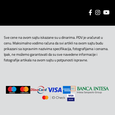
Sve cene na ovom sajtu iskazane su u dinarima. PDV je uračunat u
cenu. Maksimalno vodimo računa da svi artikli na ovom sajtu budu
prikazani sa ispravnim nazivima specifikacija, fotografijama i cenama.
Ipak, ne možemo garantovati da su sve navedene informacije i
fotografije artikala na ovom sajtu u potpunosti ispravne.