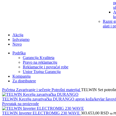
p
u
A
k
Razni g
alati i p
Akcija
Izdvajamo
Novo
Podrška
Garancija Kvaliteta
Pravo na reklamaciju
Reklamacije i povraćaj robe
Unior Trajna Garancija
Kompanija
Za distributere
Početna
Zavarivanje i sečenje
Potrošni materijal
TELWIN Set potrošn
TELWIN Kecelja zavarivačka DURANGO apron koža/kevlar šavov
Povratak na proizvode
TELWIN Inverter ELECTROMIG 230 WAVE
303.653,00
RSD
sa 