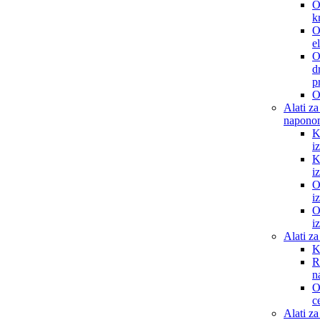
O
kr
O
e
O
d
p
O
Alati za
napono
K
i
K
i
O
i
O
i
Alati za
K
R
n
O
c
Alati za