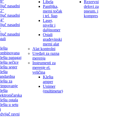
/8″
Libela
Rezervni
ljuč nasadni
Pantljika,
delovi za
/2″
merni točak
pneum. i
ljuč nasadni
i tel. štap
kompres
/4″
Laser,
ljuč nasadni
nivelir i
″
daljinomer
ljuč nasadni
Ostali
tali
građevinski
merni alat
lešta
Alat kontrolni
ombinovana
Uređaji za razna
lešta papagaj
merenja
lešta sečice
Instrumenti za
lešta seger
merenje el.
lešta
veličina
tandardna
Klešta
lešta za
amper
rimpovanje
Unimer
lešta
(multimetar)
lektroničarska
lešta ostala
lešta u setu
i
dvijač ravni