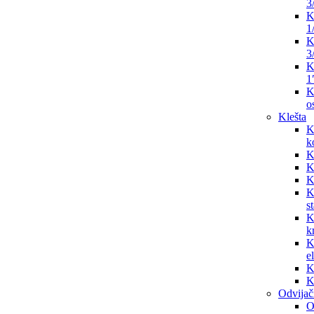
3
K
1
K
3
K
1
K
os
Klešta
K
k
K
K
K
K
s
K
k
K
e
K
K
Odvijač
O