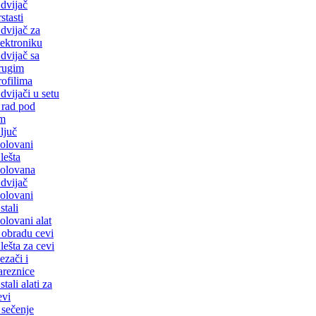
dvijač
stasti
dvijač za
lektroniku
dvijač sa
rugim
rofilima
dvijači u setu
 rad pod
m
ljuč
zolovani
lešta
zolovana
dvijač
zolovani
stali
zolovani alat
 obradu cevi
lešta za cevi
ezači i
areznice
stali alati za
evi
 sečenje