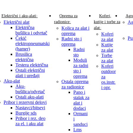
Električni i aku-alati
Oprema za
Koferi,
Agre
Električni alat
radionice
kutije i torbe za
Ag
Električna
Kolica za alat i
alat
bušilica i odvrtač
oprema
Koferi
Čekić
Pu
Radni sto i
za alat
elektropneumatski
oprema
Kutije
(hamer)
Radni
za alat
Brusilica
sto
Torbe
električna
Moduli
za alat
Testera električna
za radni
Koferi
Ostali električni
sto i
outdoor
alati i uređaji
oprema
za
Aku-alat
Ostala oprema
os.instr.
Aku-
za radionice
i opr.
bušilica/odvrtač
Pano i
Ostali aku-alati
stalak za
Pribor i rezervni delovi
alat i
Nastavci/bitsevi
dodaci
Burgije sds
Ormani
Pribor i rez. deo
i
za el. i aku alat
sanduci
Lms