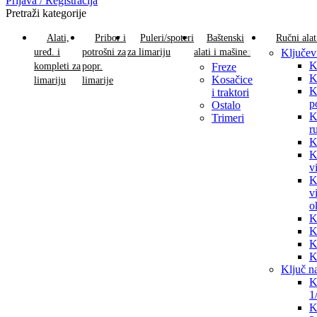
Prijava / Registracija
Pretraži kategorije
Alati,
Pribor i
Puleri/spoteri
Baštenski
Ručni alat
uređ. i
potrošni za
za limariju
alati i mašine
Ključev
K
kompleti za
popr.
Freze
K
Kosačice
limariju
limarije
K
i traktori
p
Ostalo
K
Trimeri
r
K
K
v
K
v
o
K
K
K
K
Ključ n
K
1
K