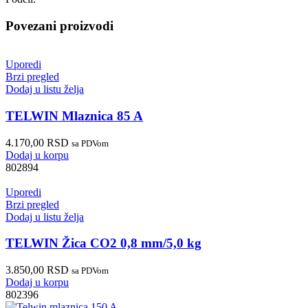
Povezani proizvodi
Uporedi
Brzi pregled
Dodaj u listu želja
TELWIN Mlaznica 85 A
4.170,00
RSD
sa PDVom
Dodaj u korpu
802894
Uporedi
Brzi pregled
Dodaj u listu želja
TELWIN Žica CO2 0,8 mm/5,0 kg
3.850,00
RSD
sa PDVom
Dodaj u korpu
802396