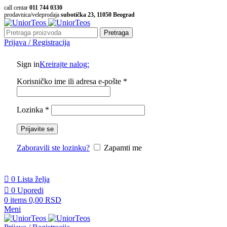
call centar
011 744 0330
prodavnica/veleprodaja
subotička 23, 11050 Beograd
Pretraga
Prijava / Registracija
Sign in
Kreirajte nalog:
Korisničko ime ili adresa e-pošte
*
Lozinka
*
Prijavite se
Zaboravili ste lozinku?
Zapamti me
0
Lista želja
0
Uporedi
0
items
0,00
RSD
Meni