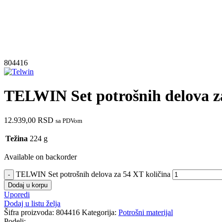
804416
TELWIN Set potrošnih delova z
12.939,00
RSD
sa PDVom
Težina
224 g
Available on backorder
TELWIN Set potrošnih delova za 54 XT količina
Dodaj u korpu
Uporedi
Dodaj u listu želja
Šifra proizvoda:
804416
Kategorija:
Potrošni materijal
Podeli: