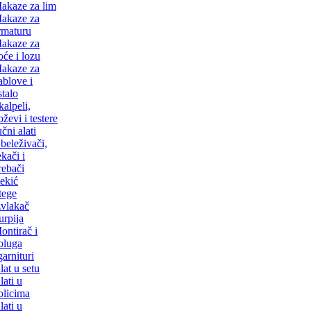
akaze za lim
akaze za
rmaturu
akaze za
oće i lozu
akaze za
ablove i
stalo
kalpeli,
oževi i testere
učni alati
beleživači,
ekači i
rebači
ekić
tege
zvlakač
urpija
ontirač i
oluga
garnituri
lat u setu
lati u
olicima
lati u