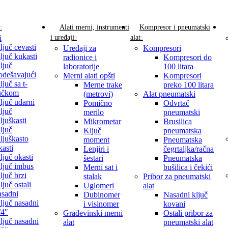
Alati merni, instrumenti
Kompresor i pneumatski
i
i uređaji
alat
ljuč cevasti
Uređaji za
Kompresori
ljuč kukasti
radionice i
Kompresori do
ljuč
laboratorije
100 litara
odešavajući
Merni alati opšti
Kompresori
ljuč sa t-
Merne trake
preko 100 litara
učkom
(metrovi)
Alat pneumatski
ljuč udarni
Pomično
Odvrtač
ljuč
merilo
pneumatski
iljuškasti
Mikrometar
Brusilica
ljuč
Ključ
pneumatska
iljuškasto
moment
Pneumatska
kasti
Lenjiri i
čegrtaljka/račna
ljuč okasti
šestari
Pneumatska
ljuč imbus
Merni sat i
bušilica i čekići
ljuč brzi
stalak
Pribor za pneumatski
ljuč ostali
Uglomeri
alat
asadni
Dubinomer
Nasadni ključ
ljuč nasadni
i visinomer
kovani
/4″
Građevinski merni
Ostali pribor za
ljuč nasadni
alat
pneumatski alat