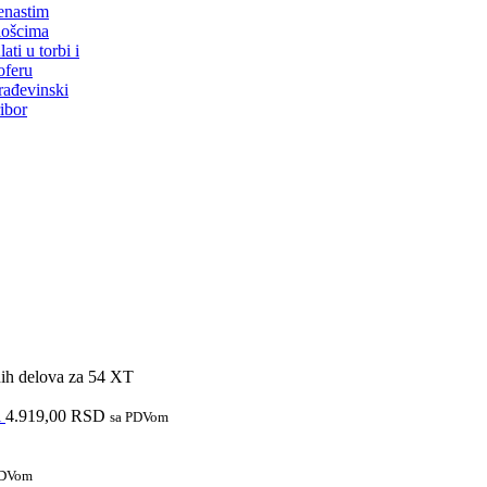
enastim
lošcima
lati u torbi i
oferu
rađevinski
ribor
ih delova za 54 XT
i
4.919,00
RSD
sa PDVom
PDVom