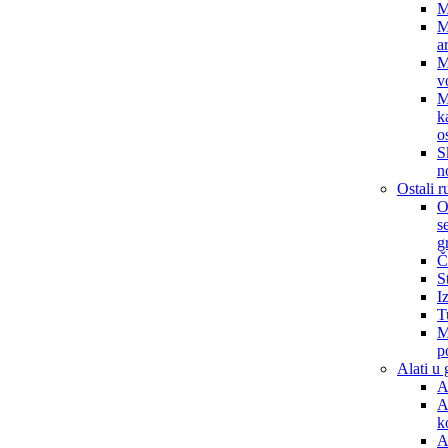
M
M
a
M
v
M
k
o
S
n
Ostali r
O
s
g
Č
S
I
T
M
p
Alati u 
A
A
k
A