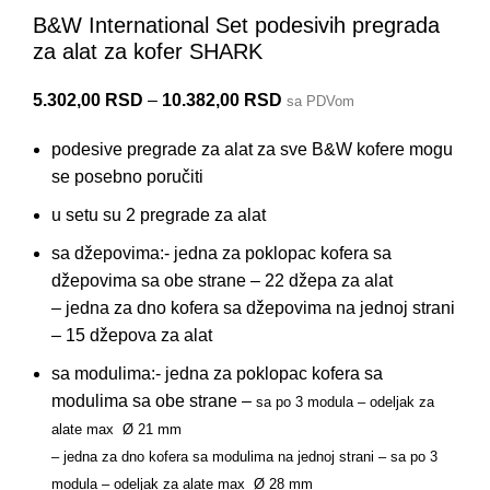
B&W International Set podesivih pregrada
za alat za kofer SHARK
5.302,00
RSD
–
10.382,00
RSD
sa PDVom
podesive pregrade za alat za sve B&W kofere mogu
se posebno poručiti
u setu su 2 pregrade za alat
sa džepovima:- jedna za poklopac kofera sa
džepovima sa obe strane – 22 džepa za alat
– jedna za dno kofera sa džepovima na jednoj strani
– 15 džepova za alat
sa modulima:- jedna za poklopac kofera sa
modulima sa obe strane –
sa po 3 modula – odeljak za
alate max Ø 21 mm
– jedna za dno kofera sa modulima na jednoj strani –
sa po 3
modula – odeljak za alate max Ø 28 mm