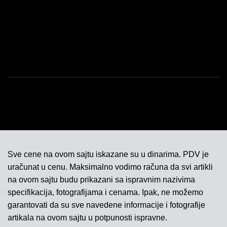
ISO SERTIFIKAT 9001
KONTAKT
Sve cene na ovom sajtu iskazane su u dinarima. PDV je
uračunat u cenu. Maksimalno vodimo računa da svi artikli
na ovom sajtu budu prikazani sa ispravnim nazivima
specifikacija, fotografijama i cenama. Ipak, ne možemo
garantovati da su sve navedene informacije i fotografije
artikala na ovom sajtu u potpunosti ispravne.