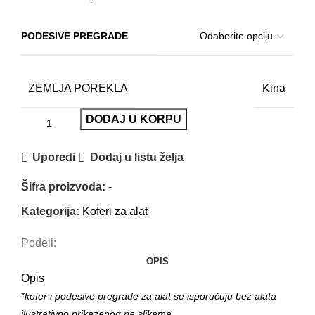
PODESIVE PREGRADE
ZEMLJA POREKLA
Kina
DODAJ U KORPU
Uporedi
Dodaj u listu želja
Šifra proizvoda:
-
Kategorija:
Koferi za alat
Podeli:
OPIS
Opis
*kofer i podesive pregrade za alat se isporučuju bez alata
ilustrativno prikazanog na slikama