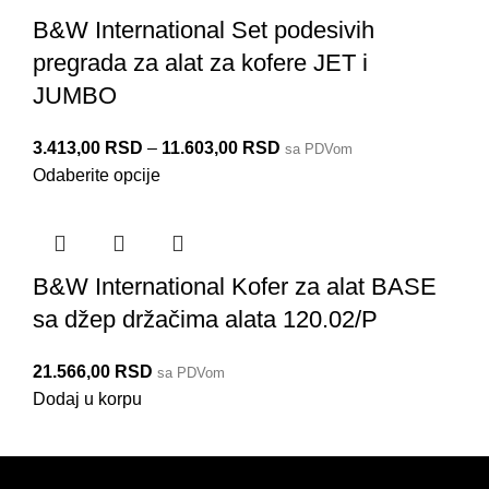
B&W International Set podesivih
pregrada za alat za kofere JET i
JUMBO
3.413,00
RSD
–
11.603,00
RSD
sa PDVom
Odaberite opcije
B&W International Kofer za alat BASE
sa džep držačima alata 120.02/P
21.566,00
RSD
109 JET/JUMBO
117.20/P-G
117.19/P-G
117.18/P-G
117.17/P
120.03
117 SI
BASE
sa PDVom
Dodaj u korpu