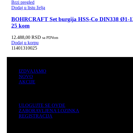
Brzi pregled
Dodaj u listu želja
BOHRCRAFT Set burgija HSS-Co DIN338 Ø1-1
25 kom
12.488,00
RSD
sa PDVom
Dodaj u korpu
11401310025
PRODAJA
IZDVAJAMO
NOVO
AKCIJE
KORISNIČKI NALOG
ULOGUJTE SE OVDE
ZABORAVLJENA LOZINKA
REGISTRACIJA
POMOĆ