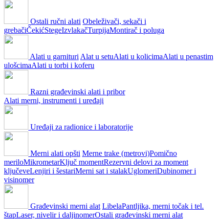
Ostali ručni alati
Obeleživači, sekači i
grebači
Čekić
Stege
Izvlakač
Turpija
Montirač i poluga
Alati u garnituri
Alat u setu
Alati u kolicima
Alati u penastim
ulošcima
Alati u torbi i koferu
Razni građevinski alati i pribor
Alati merni, instrumenti i uređaji
Uređaji za radionice i laboratorije
Merni alati opšti
Merne trake (metrovi)
Pomično
merilo
Mikrometar
Ključ moment
Rezervni delovi za moment
ključeve
Lenjiri i šestari
Merni sat i stalak
Uglomeri
Dubinomer i
visinomer
Građevinski merni alat
Libela
Pantljika, merni točak i tel.
štap
Laser, nivelir i daljinomer
Ostali građevinski merni alat