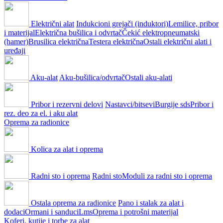
Električni alat
Indukcioni grejači (induktori)
Lemilice, pribor
i materijal
Električna bušilica i odvrtač
Čekić elektropneumatski
(hamer)
Brusilica električna
Testera električna
Ostali električni alati i
uređaji
Aku-alat
Aku-bušilica/odvrtač
Ostali aku-alati
Pribor i rezervni delovi
Nastavci/bitsevi
Burgije sds
Pribor i
rez. deo za el. i aku alat
Oprema za radionice
Kolica za alat i oprema
Radni sto i oprema
Radni sto
Moduli za radni sto i oprema
Ostala oprema za radionice
Pano i stalak za alat i
dodaci
Ormani i sanduci
Lms
Oprema i potrošni materijal
Koferi, kutije i torbe za alat