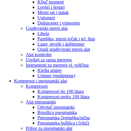
Ključ moment
Lenjiri i šestari
Merni sat i stalak
Uglomeri
Dubinomer i visinomer
Građevinski merni alat
Libela
Pantljika, merni točak i tel. štap
Laser, nivelir i daljinomer
Ostali građevinski merni alat
Alat kontrolni
Uređaji za razna merenja
Instrumenti za merenje el. veličina
Klešta amper
Unimer (multimetar)
Kompresor i pneumatski alat
Kompresori
Kompresori do 100 litara
Kompresori preko 100 litara
Alat pneumatski
Odvrtač pneumatski
Brusilica pneumatska
Pneumatska čegrtaljka/račna
Pneumatska bušilica i čekići
Pribor za pneumatski alat