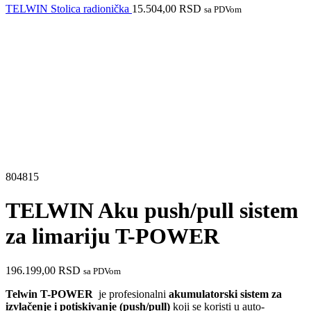
TELWIN Stolica radionička
15.504,00
RSD
sa PDVom
804815
TELWIN Aku push/pull sistem
za limariju T-POWER
196.199,00
RSD
sa PDVom
Telwin T-POWER
je profesionalni
akumulatorski sistem za
izvlačenje i potiskivanje (push/pull)
koji se koristi u auto-