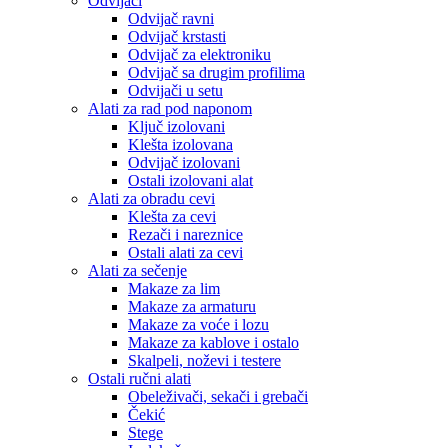
Odvijači
Odvijač ravni
Odvijač krstasti
Odvijač za elektroniku
Odvijač sa drugim profilima
Odvijači u setu
Alati za rad pod naponom
Ključ izolovani
Klešta izolovana
Odvijač izolovani
Ostali izolovani alat
Alati za obradu cevi
Klešta za cevi
Rezači i nareznice
Ostali alati za cevi
Alati za sečenje
Makaze za lim
Makaze za armaturu
Makaze za voće i lozu
Makaze za kablove i ostalo
Skalpeli, noževi i testere
Ostali ručni alati
Obeleživači, sekači i grebači
Čekić
Stege