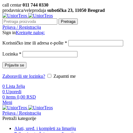
call centar
011 744 0330
prodavnica/veleprodaja
subotička 23, 11050 Beograd
Pretraga
Prijava / Registracija
Sign in
Kreirajte nalog:
Korisničko ime ili adresa e-pošte
*
Lozinka
*
Prijavite se
Zaboravili ste lozinku?
Zapamti me
0
Lista želja
0
Uporedi
0
items
0,00
RSD
Meni
Prijava / Registracija
Pretraži kategorije
Alati, uređ. i kompleti za limariju