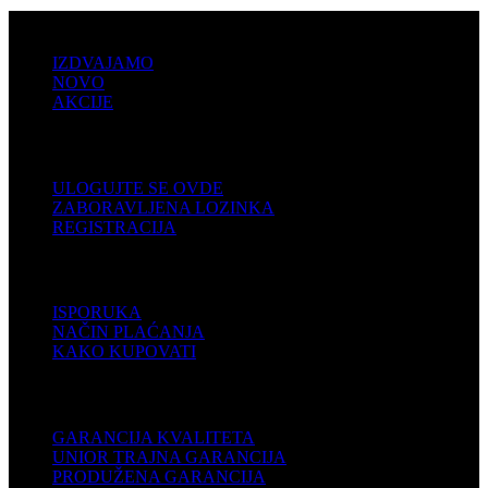
PRODAJA
IZDVAJAMO
NOVO
AKCIJE
KORISNIČKI NALOG
ULOGUJTE SE OVDE
ZABORAVLJENA LOZINKA
REGISTRACIJA
POMOĆ
ISPORUKA
NAČIN PLAĆANJA
KAKO KUPOVATI
PODRŠKA
GARANCIJA KVALITETA
UNIOR TRAJNA GARANCIJA
PRODUŽENA GARANCIJA