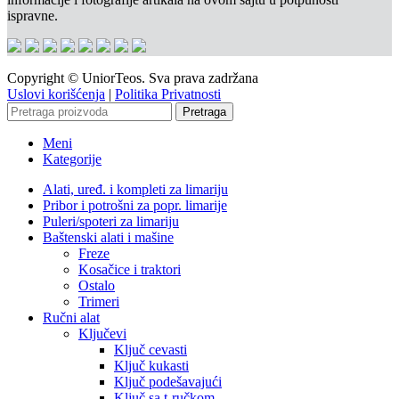
ispravne.
Copyright © UniorTeos. Sva prava zadržana
Uslovi korišćenja
|
Politika Privatnosti
Pretraga
Meni
Kategorije
Alati, uređ. i kompleti za limariju
Pribor i potrošni za popr. limarije
Puleri/spoteri za limariju
Baštenski alati i mašine
Freze
Kosačice i traktori
Ostalo
Trimeri
Ručni alat
Ključevi
Ključ cevasti
Ključ kukasti
Ključ podešavajući
Ključ sa t-ručkom