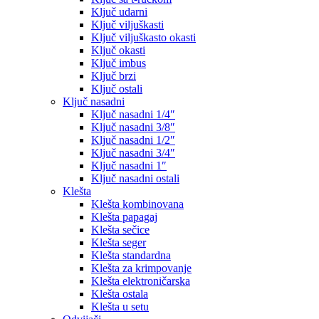
Ključ udarni
Ključ viljuškasti
Ključ viljuškasto okasti
Ključ okasti
Ključ imbus
Ključ brzi
Ključ ostali
Ključ nasadni
Ključ nasadni 1/4″
Ključ nasadni 3/8″
Ključ nasadni 1/2″
Ključ nasadni 3/4″
Ključ nasadni 1″
Ključ nasadni ostali
Klešta
Klešta kombinovana
Klešta papagaj
Klešta sečice
Klešta seger
Klešta standardna
Klešta za krimpovanje
Klešta elektroničarska
Klešta ostala
Klešta u setu