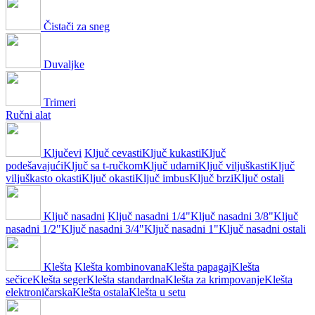
Čistači za sneg
Duvaljke
Trimeri
Ručni alat
Ključevi
Ključ cevasti
Ključ kukasti
Ključ
podešavajući
Ključ sa t-ručkom
Ključ udarni
Ključ viljuškasti
Ključ
viljuškasto okasti
Ključ okasti
Ključ imbus
Ključ brzi
Ključ ostali
Ključ nasadni
Ključ nasadni 1/4"
Ključ nasadni 3/8"
Ključ
nasadni 1/2"
Ključ nasadni 3/4"
Ključ nasadni 1"
Ključ nasadni ostali
Klešta
Klešta kombinovana
Klešta papagaj
Klešta
sečice
Klešta seger
Klešta standardna
Klešta za krimpovanje
Klešta
elektroničarska
Klešta ostala
Klešta u setu