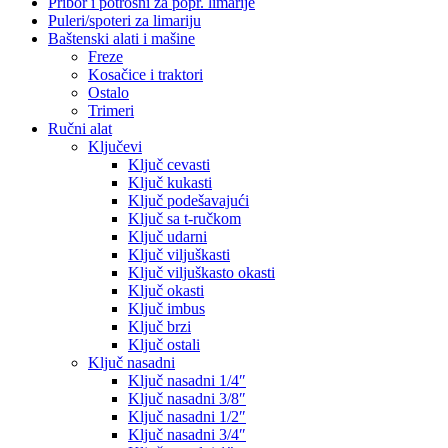
Pribor i potrošni za popr. limarije
Puleri/spoteri za limariju
Baštenski alati i mašine
Freze
Kosačice i traktori
Ostalo
Trimeri
Ručni alat
Ključevi
Ključ cevasti
Ključ kukasti
Ključ podešavajući
Ključ sa t-ručkom
Ključ udarni
Ključ viljuškasti
Ključ viljuškasto okasti
Ključ okasti
Ključ imbus
Ključ brzi
Ključ ostali
Ključ nasadni
Ključ nasadni 1/4″
Ključ nasadni 3/8″
Ključ nasadni 1/2″
Ključ nasadni 3/4″