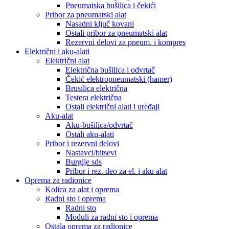
Pneumatska bušilica i čekići
Pribor za pneumatski alat
Nasadni ključ kovani
Ostali pribor za pneumatski alat
Rezervni delovi za pneum. i kompres
Električni i aku-alati
Električni alat
Električna bušilica i odvrtač
Čekić elektropneumatski (hamer)
Brusilica električna
Testera električna
Ostali električni alati i uređaji
Aku-alat
Aku-bušilica/odvrtač
Ostali aku-alati
Pribor i rezervni delovi
Nastavci/bitsevi
Burgije sds
Pribor i rez. deo za el. i aku alat
Oprema za radionice
Kolica za alat i oprema
Radni sto i oprema
Radni sto
Moduli za radni sto i oprema
Ostala oprema za radionice