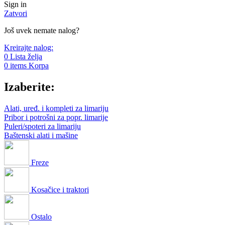
Sign in
Zatvori
Još uvek nemate nalog?
Kreirajte nalog:
0
Lista želja
0
items
Korpa
Izaberite:
Alati, uređ. i kompleti za limariju
Pribor i potrošni za popr. limarije
Puleri/spoteri za limariju
Baštenski alati i mašine
Freze
Kosačice i traktori
Ostalo