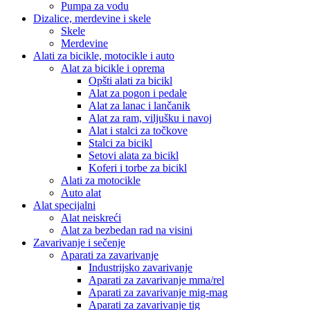
Pumpa za vodu
Dizalice, merdevine i skele
Skele
Merdevine
Alati za bicikle, motocikle i auto
Alat za bicikle i oprema
Opšti alati za bicikl
Alat za pogon i pedale
Alat za lanac i lančanik
Alat za ram, viljušku i navoj
Alat i stalci za točkove
Stalci za bicikl
Setovi alata za bicikl
Koferi i torbe za bicikl
Alati za motocikle
Auto alat
Alat specijalni
Alat neiskreći
Alat za bezbedan rad na visini
Zavarivanje i sečenje
Aparati za zavarivanje
Industrijsko zavarivanje
Aparati za zavarivanje mma/rel
Aparati za zavarivanje mig-mag
Aparati za zavarivanje tig