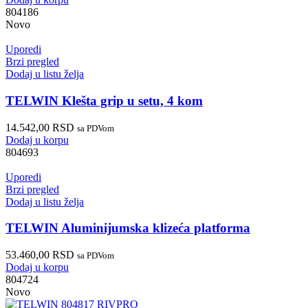
804186
Novo
Uporedi
Brzi pregled
Dodaj u listu želja
TELWIN Klešta grip u setu, 4 kom
14.542,00
RSD
sa PDVom
Dodaj u korpu
804693
Uporedi
Brzi pregled
Dodaj u listu želja
TELWIN Aluminijumska klizeća platforma
53.460,00
RSD
sa PDVom
Dodaj u korpu
804724
Novo