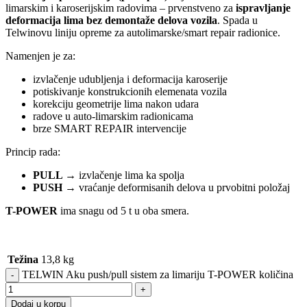
limarskim i karoserijskim radovima – prvenstveno za
ispravljanje
deformacija lima bez demontaže delova vozila
. Spada u
Telwinovu liniju opreme za autolimarske/smart repair radionice.
Namenjen je za:
izvlačenje udubljenja i deformacija karoserije
potiskivanje konstrukcionih elemenata vozila
korekciju geometrije lima nakon udara
radove u auto-limarskim radionicama
brze SMART REPAIR intervencije
Princip rada:
PULL
→ izvlačenje lima ka spolja
PUSH
→ vraćanje deformisanih delova u prvobitni položaj
T-POWER
ima snagu od 5 t u oba smera.
Težina
13,8 kg
TELWIN Aku push/pull sistem za limariju T-POWER količina
Dodaj u korpu