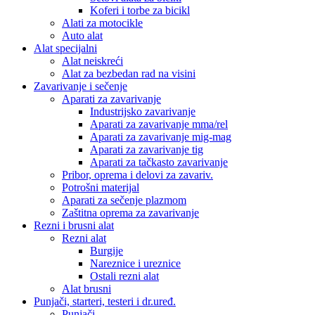
Koferi i torbe za bicikl
Alati za motocikle
Auto alat
Alat specijalni
Alat neiskreći
Alat za bezbedan rad na visini
Zavarivanje i sečenje
Aparati za zavarivanje
Industrijsko zavarivanje
Aparati za zavarivanje mma/rel
Aparati za zavarivanje mig-mag
Aparati za zavarivanje tig
Aparati za tačkasto zavarivanje
Pribor, oprema i delovi za zavariv.
Potrošni materijal
Aparati za sečenje plazmom
Zaštitna oprema za zavarivanje
Rezni i brusni alat
Rezni alat
Burgije
Nareznice i ureznice
Ostali rezni alat
Alat brusni
Punjači, starteri, testeri i dr.uređ.
Punjači