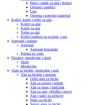
Pano i stalak za alat i dodaci
Ormani i sanduci
Lms
Oprema i potrošni materijal
Koferi, kutije i torbe za alat
Koferi za alat
Kutije za alat
Torbe za alat
Koferi outdoor za os.instr. i opr.
Agregati i pumpe
Agregati
Agregati benzinski
Pumpa za vodu
Dizalice, merdevine i skele
Skele
Merdevine
Alati za bicikle, motocikle i auto
Alat za bicikle i oprema
Opšti alati za bicikl
Alat za pogon i pedale
Alat za lanac i lančanik
Alat za ram, viljušku i navoj
Alat i stalci za točkove
Stalci za bicikl
Setovi alata za bicikl