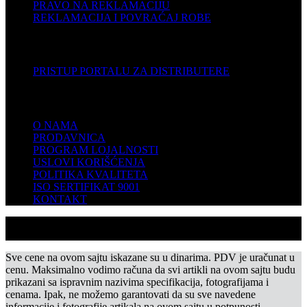
PRAVO NA REKLAMACIJU
REKLAMACIJA I POVRAĆAJ ROBE
DISTRIBUTERI
PRISTUP PORTALU ZA DISTRIBUTERE
KOMPANIJA
O NAMA
PRODAVNICA
PROGRAM LOJALNOSTI
USLOVI KORIŠĆENJA
POLITIKA KVALITETA
ISO SERTIFIKAT 9001
KONTAKT
Sve cene na ovom sajtu iskazane su u dinarima. PDV je uračunat u
cenu. Maksimalno vodimo računa da svi artikli na ovom sajtu budu
prikazani sa ispravnim nazivima specifikacija, fotografijama i
cenama. Ipak, ne možemo garantovati da su sve navedene
informacije i fotografije artikala na ovom sajtu u potpunosti