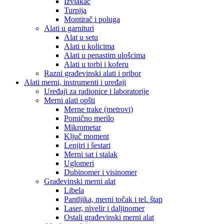
Izvlakač
Turpija
Montirač i poluga
Alati u garnituri
Alat u setu
Alati u kolicima
Alati u penastim ulošcima
Alati u torbi i koferu
Razni građevinski alati i pribor
Alati merni, instrumenti i uređaji
Uređaji za radionice i laboratorije
Merni alati opšti
Merne trake (metrovi)
Pomično merilo
Mikrometar
Ključ moment
Lenjiri i šestari
Merni sat i stalak
Uglomeri
Dubinomer i visinomer
Građevinski merni alat
Libela
Pantljika, merni točak i tel. štap
Laser, nivelir i daljinomer
Ostali građevinski merni alat