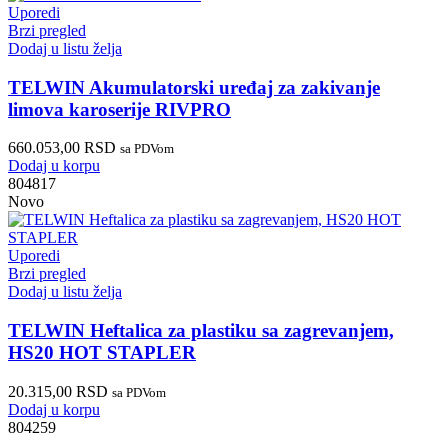
Uporedi
Brzi pregled
Dodaj u listu želja
TELWIN Akumulatorski uređaj za zakivanje
limova karoserije RIVPRO
660.053,00
RSD
sa PDVom
Dodaj u korpu
804817
Novo
Uporedi
Brzi pregled
Dodaj u listu želja
TELWIN Heftalica za plastiku sa zagrevanjem,
HS20 HOT STAPLER
20.315,00
RSD
sa PDVom
Dodaj u korpu
804259