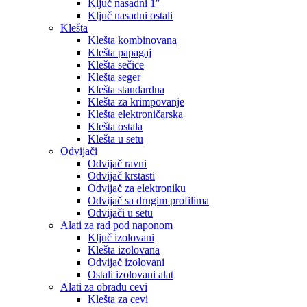
Ključ nasadni 1″
Ključ nasadni ostali
Klešta
Klešta kombinovana
Klešta papagaj
Klešta sečice
Klešta seger
Klešta standardna
Klešta za krimpovanje
Klešta elektroničarska
Klešta ostala
Klešta u setu
Odvijači
Odvijač ravni
Odvijač krstasti
Odvijač za elektroniku
Odvijač sa drugim profilima
Odvijači u setu
Alati za rad pod naponom
Ključ izolovani
Klešta izolovana
Odvijač izolovani
Ostali izolovani alat
Alati za obradu cevi
Klešta za cevi