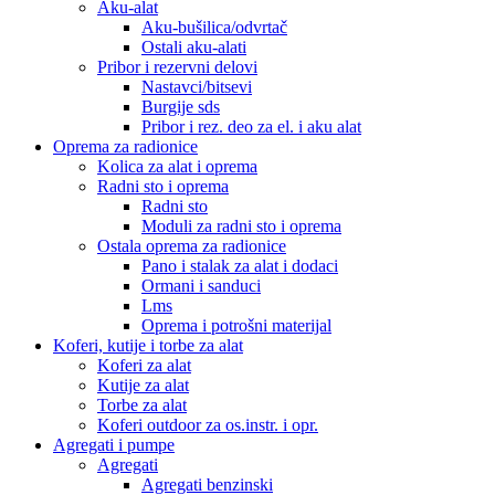
Aku-alat
Aku-bušilica/odvrtač
Ostali aku-alati
Pribor i rezervni delovi
Nastavci/bitsevi
Burgije sds
Pribor i rez. deo za el. i aku alat
Oprema za radionice
Kolica za alat i oprema
Radni sto i oprema
Radni sto
Moduli za radni sto i oprema
Ostala oprema za radionice
Pano i stalak za alat i dodaci
Ormani i sanduci
Lms
Oprema i potrošni materijal
Koferi, kutije i torbe za alat
Koferi za alat
Kutije za alat
Torbe za alat
Koferi outdoor za os.instr. i opr.
Agregati i pumpe
Agregati
Agregati benzinski