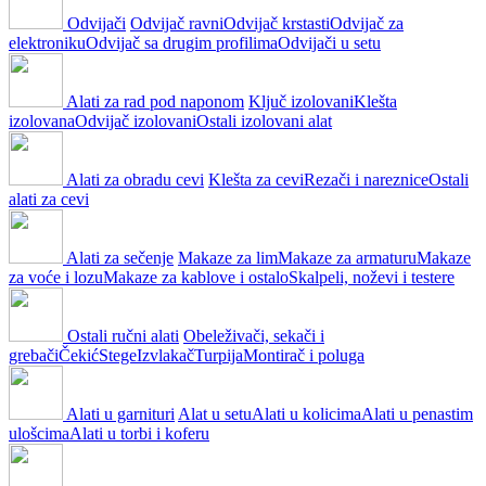
Odvijači
Odvijač ravni
Odvijač krstasti
Odvijač za
elektroniku
Odvijač sa drugim profilima
Odvijači u setu
Alati za rad pod naponom
Ključ izolovani
Klešta
izolovana
Odvijač izolovani
Ostali izolovani alat
Alati za obradu cevi
Klešta za cevi
Rezači i nareznice
Ostali
alati za cevi
Alati za sečenje
Makaze za lim
Makaze za armaturu
Makaze
za voće i lozu
Makaze za kablove i ostalo
Skalpeli, noževi i testere
Ostali ručni alati
Obeleživači, sekači i
grebači
Čekić
Stege
Izvlakač
Turpija
Montirač i poluga
Alati u garnituri
Alat u setu
Alati u kolicima
Alati u penastim
ulošcima
Alati u torbi i koferu