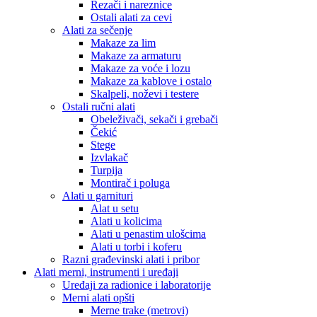
Rezači i nareznice
Ostali alati za cevi
Alati za sečenje
Makaze za lim
Makaze za armaturu
Makaze za voće i lozu
Makaze za kablove i ostalo
Skalpeli, noževi i testere
Ostali ručni alati
Obeleživači, sekači i grebači
Čekić
Stege
Izvlakač
Turpija
Montirač i poluga
Alati u garnituri
Alat u setu
Alati u kolicima
Alati u penastim ulošcima
Alati u torbi i koferu
Razni građevinski alati i pribor
Alati merni, instrumenti i uređaji
Uređaji za radionice i laboratorije
Merni alati opšti
Merne trake (metrovi)