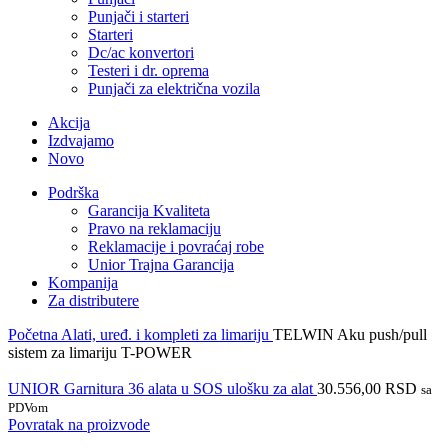
Punjači i starteri
Starteri
Dc/ac konvertori
Testeri i dr. oprema
Punjači za električna vozila
Akcija
Izdvajamo
Novo
Podrška
Garancija Kvaliteta
Pravo na reklamaciju
Reklamacije i povraćaj robe
Unior Trajna Garancija
Kompanija
Za distributere
Početna
Alati, uređ. i kompleti za limariju
TELWIN Aku push/pull
sistem za limariju T-POWER
UNIOR Garnitura 36 alata u SOS ulošku za alat
30.556,00
RSD
sa
PDVom
Povratak na proizvode