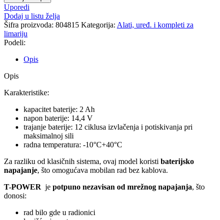
Uporedi
Dodaj u listu želja
Šifra proizvoda:
804815
Kategorija:
Alati, uređ. i kompleti za
limariju
Podeli:
Opis
Opis
Karakteristike:
kapacitet baterije: 2 Ah
napon baterije: 14,4 V
trajanje baterije: 12 ciklusa izvlačenja i potiskivanja pri
maksimalnoj sili
radna temperatura: -10°C+40°C
Za razliku od klasičnih sistema, ovaj model koristi
baterijsko
napajanje
, što omogućava mobilan rad bez kablova.
T-POWER
je
potpuno nezavisan od mrežnog napajanja
, što
donosi:
rad bilo gde u radionici