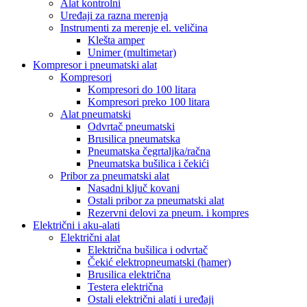
Alat kontrolni
Uređaji za razna merenja
Instrumenti za merenje el. veličina
Klešta amper
Unimer (multimetar)
Kompresor i pneumatski alat
Kompresori
Kompresori do 100 litara
Kompresori preko 100 litara
Alat pneumatski
Odvrtač pneumatski
Brusilica pneumatska
Pneumatska čegrtaljka/račna
Pneumatska bušilica i čekići
Pribor za pneumatski alat
Nasadni ključ kovani
Ostali pribor za pneumatski alat
Rezervni delovi za pneum. i kompres
Električni i aku-alati
Električni alat
Električna bušilica i odvrtač
Čekić elektropneumatski (hamer)
Brusilica električna
Testera električna
Ostali električni alati i uređaji