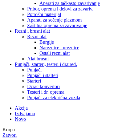
Aparati za tačkasto zavarivanje
Pribor, oprema i delovi za zavariv.
Potrošni materijal
Aparati za sečenje plazmom
Zaštitna oprema za zavarivanje
Rezni i brusni alat
Rezni alat
Burgije
Nareznice i ureznice
Ostali rezni alat
Alat brusni
Punjači, starteri, testeri i dr.uređ.
Punjači
Punjači i starteri
Starteri
Dc/ac konvertori
Testeri i dr. oprema
Punjači za električna vozila
Akcija
Izdvajamo
Novo
Korpa
Zatvori