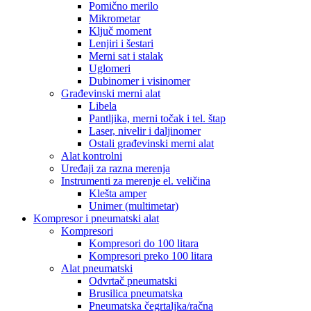
Pomično merilo
Mikrometar
Ključ moment
Lenjiri i šestari
Merni sat i stalak
Uglomeri
Dubinomer i visinomer
Građevinski merni alat
Libela
Pantljika, merni točak i tel. štap
Laser, nivelir i daljinomer
Ostali građevinski merni alat
Alat kontrolni
Uređaji za razna merenja
Instrumenti za merenje el. veličina
Klešta amper
Unimer (multimetar)
Kompresor i pneumatski alat
Kompresori
Kompresori do 100 litara
Kompresori preko 100 litara
Alat pneumatski
Odvrtač pneumatski
Brusilica pneumatska
Pneumatska čegrtaljka/račna