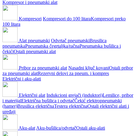
Kompresor i pneumatski alat
Kompresori
Kompresori do 100 litara
Kompresori preko
100 litara
Alat pneumatski
Odvrtač pneumatski
Brusilica
pneumatska
Pneumatska čegrtaljka/račna
Pneumatska bušilica i
čekići
Ostali pneumatski alat
Pribor za pneumatski alat
Nasadni ključ kovani
Ostali pribor
za pneumatski alat
Rezervni delovi za pneum. i kompres
Električni i aku-alati
Električni alat
Indukcioni grejači (induktori)
Lemilice, pribor
i materijal
Električna bušilica i odvrtač
Čekić elektropneumatski
(hamer)
Brusilica električna
Testera električna
Ostali električni alati i
uređaji
Aku-alat
Aku-bušilica/odvrtač
Ostali aku-alati