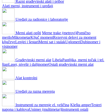
Razni građevinski alati i pribor
Alati merni, instrumenti i uređaji
Uređaji za radionice i laboratorije
Merni alati opšti
Merne trake (metrovi)
Pomično
merilo
Mikrometar
Ključ moment
Rezervni delovi za moment
ključeve
Lenjiri i šestari
Merni sat i stalak
Uglomeri
Dubinomer i
visinomer
Građevinski merni alat
Libela
Pantljika, merni točak i tel.
štap
Laser, nivelir i daljinomer
Ostali građevinski merni alat
Alat kontrolni
Uređaji za razna merenja
Instrumenti za merenje el. veličina
Klešta amper
Testeri
napona i kablova
Unimer (multimetar)
Instrumenti ostali