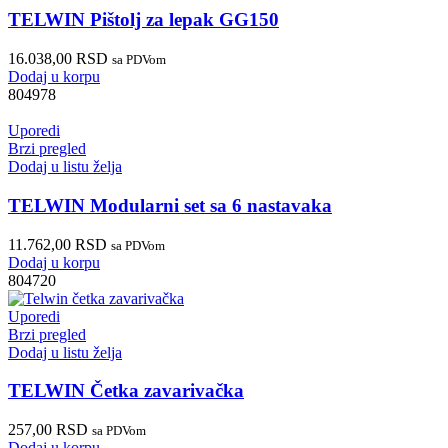
TELWIN Pištolj za lepak GG150
16.038,00
RSD
sa PDVom
Dodaj u korpu
804978
Uporedi
Brzi pregled
Dodaj u listu želja
TELWIN Modularni set sa 6 nastavaka
11.762,00
RSD
sa PDVom
Dodaj u korpu
804720
Uporedi
Brzi pregled
Dodaj u listu želja
TELWIN Četka zavarivačka
257,00
RSD
sa PDVom
Dodaj u korpu