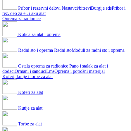
Pribor i rezervni delovi
Nastavci/bitsevi
Burgije sds
Pribor i
rez. deo za el. i aku alat
Oprema za radionice
Kolica za alat i oprema
Radni sto i oprema
Radni sto
Moduli za radni sto i oprema
Ostala oprema za radionice
Pano i stalak za alat i
dodaci
Ormani i sanduci
Lms
Oprema i potrošni materijal
Koferi, kutije i torbe za alat
Koferi za alat
Kutije za alat
Torbe za alat