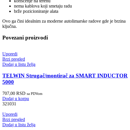
korišćenje na terenu
nema kablova koji smetaju radu
brže pozicioniranje alata
Ovo ga čini idealnim za moderne autolimarske radove gde je brzina
ključna.
Povezani proizvodi
Uporedi
Brzi pregled
Dodaj u listu želja
TELWIN Strugač/montirač za SMART INDUCTOR
5000
707,00
RSD
sa PDVom
Dodaj u korpu
321031
Uporedi
Brzi pregled
Dodaj u listu želja