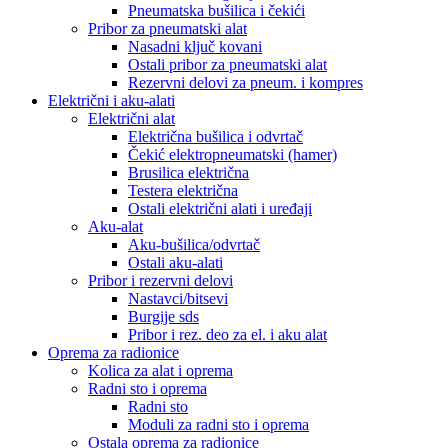
Pneumatska bušilica i čekići
Pribor za pneumatski alat
Nasadni ključ kovani
Ostali pribor za pneumatski alat
Rezervni delovi za pneum. i kompres
Električni i aku-alati
Električni alat
Električna bušilica i odvrtač
Čekić elektropneumatski (hamer)
Brusilica električna
Testera električna
Ostali električni alati i uređaji
Aku-alat
Aku-bušilica/odvrtač
Ostali aku-alati
Pribor i rezervni delovi
Nastavci/bitsevi
Burgije sds
Pribor i rez. deo za el. i aku alat
Oprema za radionice
Kolica za alat i oprema
Radni sto i oprema
Radni sto
Moduli za radni sto i oprema
Ostala oprema za radionice