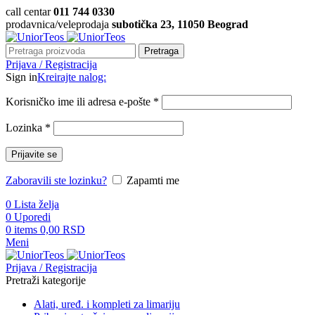
call centar
011 744 0330
prodavnica/veleprodaja
subotička 23, 11050 Beograd
Pretraga
Prijava / Registracija
Sign in
Kreirajte nalog:
Korisničko ime ili adresa e-pošte
*
Lozinka
*
Prijavite se
Zaboravili ste lozinku?
Zapamti me
0
Lista želja
0
Uporedi
0
items
0,00
RSD
Meni
Prijava / Registracija
Pretraži kategorije
Alati, uređ. i kompleti za limariju