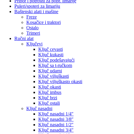
Pribor i potrošni za popr. limarije
Puleri/spoteri za limariju
Baštenski alati i mašine
Freze
Kosačice i traktori
Ostalo
Trimeri
Ručni alat
Ključevi
Ključ cevasti
Ključ kukasti
Ključ podešavajući
Ključ sa t-ručkom
Ključ udarni
Ključ viljuškasti
Ključ viljuškasto okasti
Ključ okasti
Ključ imbus
Ključ brzi
Ključ ostali
Ključ nasadni
Ključ nasadni 1/4″
Ključ nasadni 3/8″
Ključ nasadni 1/2″
Ključ nasadni 3/4″