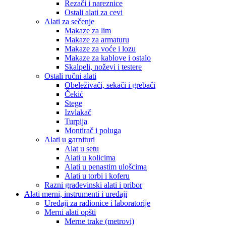
Rezači i nareznice
Ostali alati za cevi
Alati za sečenje
Makaze za lim
Makaze za armaturu
Makaze za voće i lozu
Makaze za kablove i ostalo
Skalpeli, noževi i testere
Ostali ručni alati
Obeleživači, sekači i grebači
Čekić
Stege
Izvlakač
Turpija
Montirač i poluga
Alati u garnituri
Alat u setu
Alati u kolicima
Alati u penastim ulošcima
Alati u torbi i koferu
Razni građevinski alati i pribor
Alati merni, instrumenti i uređaji
Uređaji za radionice i laboratorije
Merni alati opšti
Merne trake (metrovi)