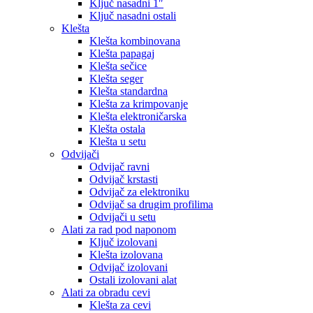
Ključ nasadni 1″
Ključ nasadni ostali
Klešta
Klešta kombinovana
Klešta papagaj
Klešta sečice
Klešta seger
Klešta standardna
Klešta za krimpovanje
Klešta elektroničarska
Klešta ostala
Klešta u setu
Odvijači
Odvijač ravni
Odvijač krstasti
Odvijač za elektroniku
Odvijač sa drugim profilima
Odvijači u setu
Alati za rad pod naponom
Ključ izolovani
Klešta izolovana
Odvijač izolovani
Ostali izolovani alat
Alati za obradu cevi
Klešta za cevi