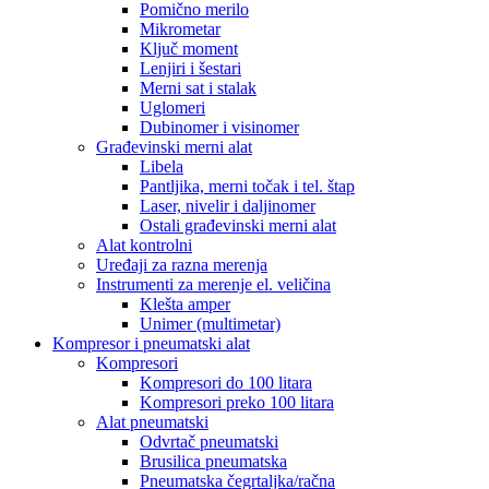
Pomično merilo
Mikrometar
Ključ moment
Lenjiri i šestari
Merni sat i stalak
Uglomeri
Dubinomer i visinomer
Građevinski merni alat
Libela
Pantljika, merni točak i tel. štap
Laser, nivelir i daljinomer
Ostali građevinski merni alat
Alat kontrolni
Uređaji za razna merenja
Instrumenti za merenje el. veličina
Klešta amper
Unimer (multimetar)
Kompresor i pneumatski alat
Kompresori
Kompresori do 100 litara
Kompresori preko 100 litara
Alat pneumatski
Odvrtač pneumatski
Brusilica pneumatska
Pneumatska čegrtaljka/račna