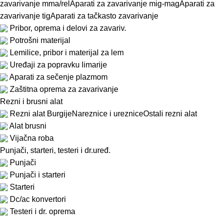
zavarivanje mma/rel
Aparati za zavarivanje mig-mag
Aparati za
zavarivanje tig
Aparati za tačkasto zavarivanje
Pribor, oprema i delovi za zavariv.
Potrošni materijal
Lemilice, pribor i materijal za lem
Uređaji za popravku limarije
Aparati za sečenje plazmom
Zaštitna oprema za zavarivanje
Rezni i brusni alat
Rezni alat
Burgije
Nareznice i ureznice
Ostali rezni alat
Alat brusni
Vijačna roba
Punjači, starteri, testeri i dr.uređ.
Punjači
Punjači i starteri
Starteri
Dc/ac konvertori
Testeri i dr. oprema