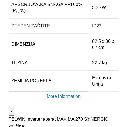
APSORBOVANA SNAGA PRI 60%
3.3 kW
(P₆₀％)
STEPEN ZAŠTITE
IP23
82.5 x 36 x
DIMENZIJA
67 cm
TEŽINA
22,7 kg
Evropska
ZEMLJA POREKLA
Unija
More information
TELWIN Inverter aparat MAXIMA 270 SYNERGIC
količina