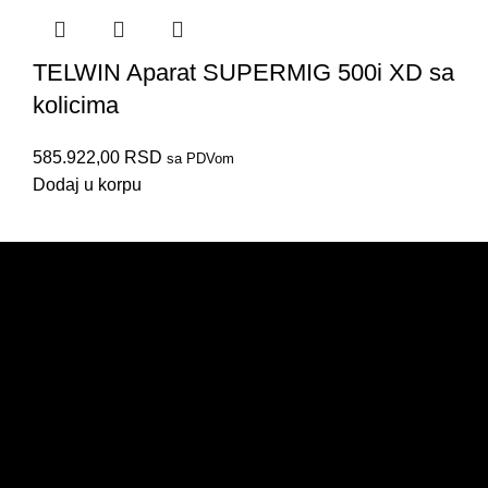
TELWIN Aparat SUPERMIG 500i XD sa
kolicima
585.922,00
RSD
816057
816086
816197
816231
816200
816075
816076
816912
sa PDVom
Dodaj u korpu
PRODAJA
IZDVAJAMO
NOVO
AKCIJE
KORISNIČKI NALOG
ULOGUJTE SE OVDE