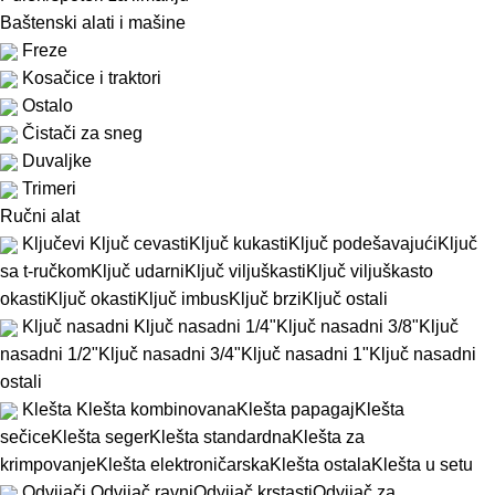
Baštenski alati i mašine
Freze
Kosačice i traktori
Ostalo
Čistači za sneg
Duvaljke
Trimeri
Ručni alat
Ključevi
Ključ cevasti
Ključ kukasti
Ključ podešavajući
Ključ
sa t-ručkom
Ključ udarni
Ključ viljuškasti
Ključ viljuškasto
okasti
Ključ okasti
Ključ imbus
Ključ brzi
Ključ ostali
Ključ nasadni
Ključ nasadni 1/4"
Ključ nasadni 3/8"
Ključ
nasadni 1/2"
Ključ nasadni 3/4"
Ključ nasadni 1"
Ključ nasadni
ostali
Klešta
Klešta kombinovana
Klešta papagaj
Klešta
sečice
Klešta seger
Klešta standardna
Klešta za
krimpovanje
Klešta elektroničarska
Klešta ostala
Klešta u setu
Odvijači
Odvijač ravni
Odvijač krstasti
Odvijač za