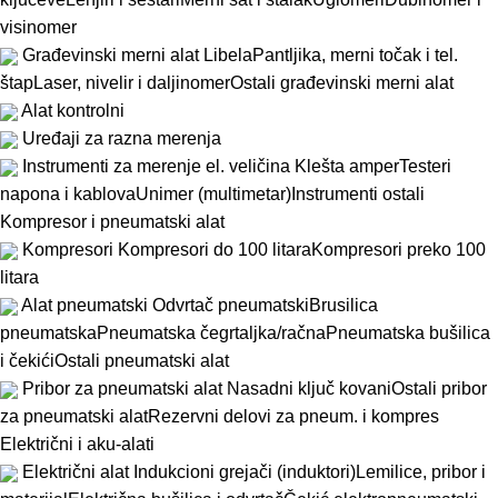
visinomer
Građevinski merni alat
Libela
Pantljika, merni točak i tel.
štap
Laser, nivelir i daljinomer
Ostali građevinski merni alat
Alat kontrolni
Uređaji za razna merenja
Instrumenti za merenje el. veličina
Klešta amper
Testeri
napona i kablova
Unimer (multimetar)
Instrumenti ostali
Kompresor i pneumatski alat
Kompresori
Kompresori do 100 litara
Kompresori preko 100
litara
Alat pneumatski
Odvrtač pneumatski
Brusilica
pneumatska
Pneumatska čegrtaljka/račna
Pneumatska bušilica
i čekići
Ostali pneumatski alat
Pribor za pneumatski alat
Nasadni ključ kovani
Ostali pribor
za pneumatski alat
Rezervni delovi za pneum. i kompres
Električni i aku-alati
Električni alat
Indukcioni grejači (induktori)
Lemilice, pribor i