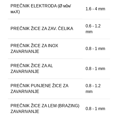
PREČNIK ELEKTRODA (Ø ᴍꞮɴ/
1.6 - 4 mm
ᴍᴀX)
0.6 - 1.2
PREČNIK ŽICE ZA ZAV. ČELIKA
mm
PREČNIK ŽICE ZA INOX
0.8 - 1 mm
ZAVARIVANJE
PREČNIK ŽICE ZA AL
0.8 - 1 mm
ZAVARIVANJE
PREČNIK PUNJENE ŽICE ZA
0.8 - 1.2
ZAVARIVANJE
mm
PREČNIK ŽICE ZA LEM (BRAZING)
0.8 - 1 mm
ZAVARIVANJE