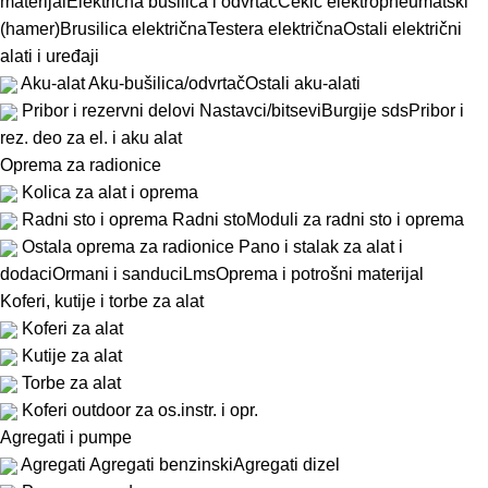
materijal
Električna bušilica i odvrtač
Čekić elektropneumatski
(hamer)
Brusilica električna
Testera električna
Ostali električni
alati i uređaji
Aku-alat
Aku-bušilica/odvrtač
Ostali aku-alati
Pribor i rezervni delovi
Nastavci/bitsevi
Burgije sds
Pribor i
rez. deo za el. i aku alat
Oprema za radionice
Kolica za alat i oprema
Radni sto i oprema
Radni sto
Moduli za radni sto i oprema
Ostala oprema za radionice
Pano i stalak za alat i
dodaci
Ormani i sanduci
Lms
Oprema i potrošni materijal
Koferi, kutije i torbe za alat
Koferi za alat
Kutije za alat
Torbe za alat
Koferi outdoor za os.instr. i opr.
Agregati i pumpe
Agregati
Agregati benzinski
Agregati dizel