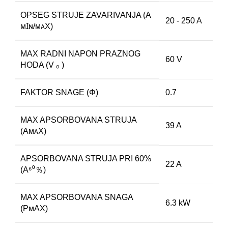
OPSEG STRUJE ZAVARIVANJA (A
20 - 250 A
ᴍꞮɴ/ᴍᴀX)
MAX RADNI NAPON PRAZNOG
60 V
HODA (V ₀ )
FAKTOR SNAGE (Φ)
0.7
MAX APSORBOVANA STRUJA
39 A
(AᴍᴀX)
APSORBOVANA STRUJA PRI 60%
22 A
(A⁶⁰％)
MAX APSORBOVANA SNAGA
6.3 kW
(PᴍAX)