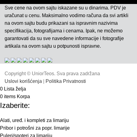
Sve cene na ovom sajtu iskazane su u dinarima. PDV je
uračunat u cenu. Maksimalno vodimo računa da svi artikli
na ovom sajtu budu prikazani sa ispravnim nazivima
specifikacija, fotografijama i cenama. Ipak, ne možemo
garantovati da su sve navedene informacije i fotografije
artikala na ovom sajtu u potpunosti ispravne.
Copyright © UniorTeos. Sva prava zadržana
Uslovi korišćenja
|
Politika Privatnosti
0
Lista želja
0
items
Korpa
Izaberite:
Alati, uređ. i kompleti za limariju
Pribor i potrošni za popr. limarije
Puleri/spoteri za limariju