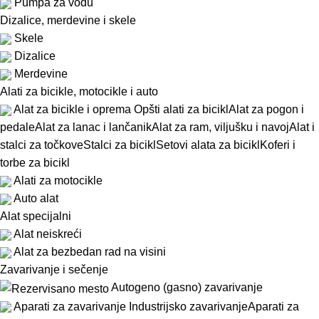
Pumpa za vodu
Dizalice, merdevine i skele
Skele
Dizalice
Merdevine
Alati za bicikle, motocikle i auto
Alat za bicikle i oprema
Opšti alati za bicikl
Alat za pogon i
pedale
Alat za lanac i lančanik
Alat za ram, viljušku i navoj
Alat i
stalci za točkove
Stalci za bicikl
Setovi alata za bicikl
Koferi i
torbe za bicikl
Alati za motocikle
Auto alat
Alat specijalni
Alat neiskreći
Alat za bezbedan rad na visini
Zavarivanje i sečenje
Autogeno (gasno) zavarivanje
Aparati za zavarivanje
Industrijsko zavarivanje
Aparati za