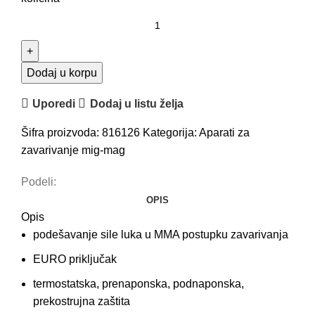
Dodaj u korpu
Uporedi
Dodaj u listu želja
Šifra proizvoda:
816126
Kategorija:
Aparati za
zavarivanje mig-mag
Podeli:
OPIS
Opis
podešavanje sile luka u MMA postupku zavarivanja
EURO priključak
termostatska, prenaponska, podnaponska,
prekostrujna zaštita