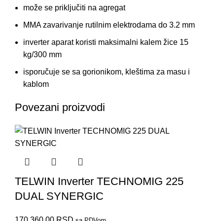
može se priključiti na agregat
MMA zavarivanje rutilnim elektrodama do 3.2 mm
inverter aparat koristi maksimalni kalem žice 15
kg/300 mm
isporučuje se sa gorionikom, kleštima za masu i
kablom
Povezani proizvodi
TELWIN Inverter TECHNOMIG 225
DUAL SYNERGIC
170.360,00
RSD
sa PDVom