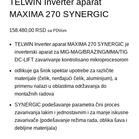
TELWIN Inverter aparat
MAXIMA 270 SYNERGIC
158.480,00
RSD
sa PDVom
TELWIN Inverter aparat MAXIMA 270 SYNERGIC je
inverterski aparat za MIG-MAG/BRAZING/MMA/TIG
DC-LIFT zavarivanje kontrolisano mikroprocesorom
odlikuje ga širok spektar upotrebe za različite
materijale (čelik, nerđajući čelik, aluminijum), a
primenu nalazi u oblastima održavanja do
montažnih radova
SYNERGIC podešavanje parametra čini proces
zavarivanja lakim i jednostavnim i za manje iskusne
zavarivače (podešavanje režima rada, oblika šava i
debljine materijala)