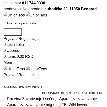
call centar
011 744 0330
prodavnica/veleprodaja
subotička 23, 11050 Beograd
Pretraga
Prijava / Registracija
0
Lista želja
0
Uporedi
0
items
0,00
RSD
Meni
Prijava / Registracija
Pretraži kategorije
AKCIJA
IZDVAJAMO
NOVO
PODRŠKA
KOMPANIJA
ZA DISTRIBUTERE
Novo
Početna
Zavarivanje i sečenje
Aparati za zavarivanje
Aparati za zavarivanje mig-mag
TELWIN Inverter