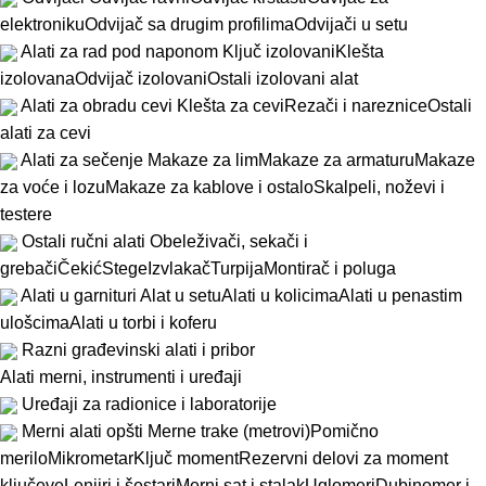
elektroniku
Odvijač sa drugim profilima
Odvijači u setu
Alati za rad pod naponom
Ključ izolovani
Klešta
izolovana
Odvijač izolovani
Ostali izolovani alat
Alati za obradu cevi
Klešta za cevi
Rezači i nareznice
Ostali
alati za cevi
Alati za sečenje
Makaze za lim
Makaze za armaturu
Makaze
za voće i lozu
Makaze za kablove i ostalo
Skalpeli, noževi i
testere
Ostali ručni alati
Obeleživači, sekači i
grebači
Čekić
Stege
Izvlakač
Turpija
Montirač i poluga
Alati u garnituri
Alat u setu
Alati u kolicima
Alati u penastim
ulošcima
Alati u torbi i koferu
Razni građevinski alati i pribor
Alati merni, instrumenti i uređaji
Uređaji za radionice i laboratorije
Merni alati opšti
Merne trake (metrovi)
Pomično
merilo
Mikrometar
Ključ moment
Rezervni delovi za moment
ključeve
Lenjiri i šestari
Merni sat i stalak
Uglomeri
Dubinomer i