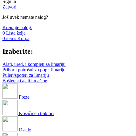
Sign in
Zatvori
Još uvek nemate nalog?
Kreirajte nalog:
0
Lista želja
0
items
Korpa
Izaberite:
Alati, uređ. i kompleti za limariju
Pribor i potrošni za popr. limarije
Puleri/spoteri za limariju
Baštenski alati i mašine
Freze
Kosačice i traktori
Ostalo