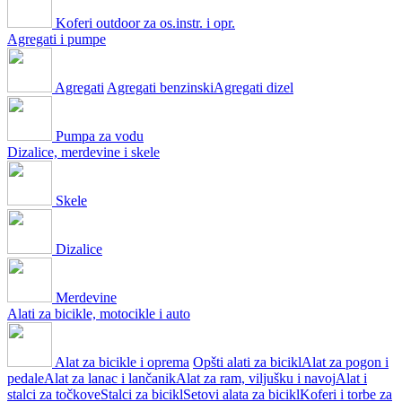
Koferi outdoor za os.instr. i opr.
Agregati i pumpe
Agregati
Agregati benzinski
Agregati dizel
Pumpa za vodu
Dizalice, merdevine i skele
Skele
Dizalice
Merdevine
Alati za bicikle, motocikle i auto
Alat za bicikle i oprema
Opšti alati za bicikl
Alat za pogon i
pedale
Alat za lanac i lančanik
Alat za ram, viljušku i navoj
Alat i
stalci za točkove
Stalci za bicikl
Setovi alata za bicikl
Koferi i torbe za