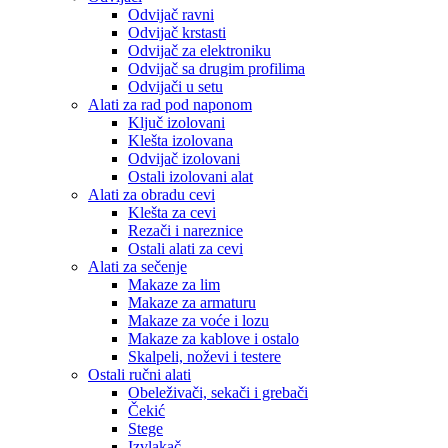
Odvijač ravni
Odvijač krstasti
Odvijač za elektroniku
Odvijač sa drugim profilima
Odvijači u setu
Alati za rad pod naponom
Ključ izolovani
Klešta izolovana
Odvijač izolovani
Ostali izolovani alat
Alati za obradu cevi
Klešta za cevi
Rezači i nareznice
Ostali alati za cevi
Alati za sečenje
Makaze za lim
Makaze za armaturu
Makaze za voće i lozu
Makaze za kablove i ostalo
Skalpeli, noževi i testere
Ostali ručni alati
Obeleživači, sekači i grebači
Čekić
Stege
Izvlakač