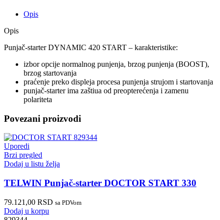
Opis
Opis
Punjač-starter DYNAMIC 420 START – karakteristike:
izbor opcije normalnog punjenja, brzog punjenja (BOOST),
brzog startovanja
praćenje preko displeja procesa punjenja strujom i startovanja
punjač-starter ima zaštiua od preopterećenja i zamenu
polariteta
Povezani proizvodi
Uporedi
Brzi pregled
Dodaj u listu želja
TELWIN Punjač-starter DOCTOR START 330
79.121,00
RSD
sa PDVom
Dodaj u korpu
829344