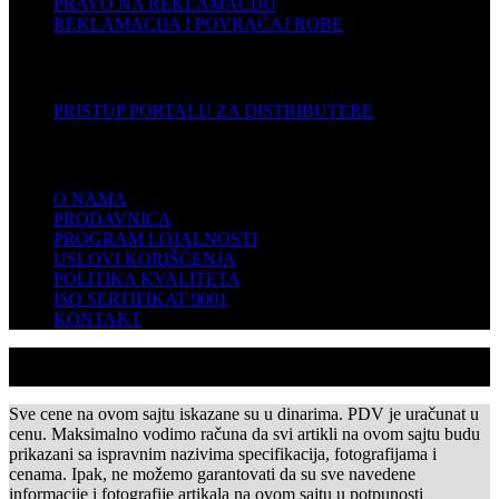
PRAVO NA REKLAMACIJU
REKLAMACIJA I POVRAĆAJ ROBE
DISTRIBUTERI
PRISTUP PORTALU ZA DISTRIBUTERE
KOMPANIJA
O NAMA
PRODAVNICA
PROGRAM LOJALNOSTI
USLOVI KORIŠĆENJA
POLITIKA KVALITETA
ISO SERTIFIKAT 9001
KONTAKT
Sve cene na ovom sajtu iskazane su u dinarima. PDV je uračunat u
cenu. Maksimalno vodimo računa da svi artikli na ovom sajtu budu
prikazani sa ispravnim nazivima specifikacija, fotografijama i
cenama. Ipak, ne možemo garantovati da su sve navedene
informacije i fotografije artikala na ovom sajtu u potpunosti