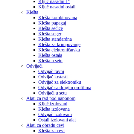
Ključ nasadni 1″
Ključ nasadni ostali
Klešta
Klešta kombinovana
Klešta papagaj
Klešta sečice
Klešta seger
Klešta standardna
Klešta za krimpovanje
Klešta elektroničarska
Klešta ostala
Klešta u setu
Odvijači
Odvijač ravni
Odvijač krstasti
Odvijač za elektroniku
Odvijač sa drugim profilima
Odvijači u setu
Alati za rad pod naponom
Ključ izolovani
Klešta izolovana
Odvijač izolovani
Ostali izolovani alat
Alati za obradu cevi
Klešta za cevi