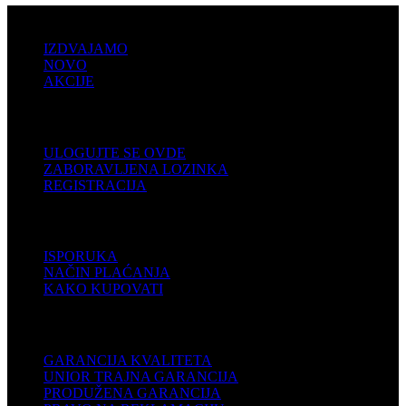
PRODAJA
IZDVAJAMO
NOVO
AKCIJE
KORISNIČKI NALOG
ULOGUJTE SE OVDE
ZABORAVLJENA LOZINKA
REGISTRACIJA
POMOĆ
ISPORUKA
NAČIN PLAĆANJA
KAKO KUPOVATI
PODRŠKA
GARANCIJA KVALITETA
UNIOR TRAJNA GARANCIJA
PRODUŽENA GARANCIJA