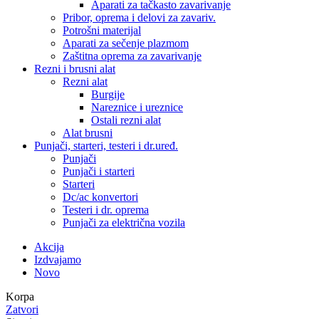
Aparati za tačkasto zavarivanje
Pribor, oprema i delovi za zavariv.
Potrošni materijal
Aparati za sečenje plazmom
Zaštitna oprema za zavarivanje
Rezni i brusni alat
Rezni alat
Burgije
Nareznice i ureznice
Ostali rezni alat
Alat brusni
Punjači, starteri, testeri i dr.uređ.
Punjači
Punjači i starteri
Starteri
Dc/ac konvertori
Testeri i dr. oprema
Punjači za električna vozila
Akcija
Izdvajamo
Novo
Korpa
Zatvori