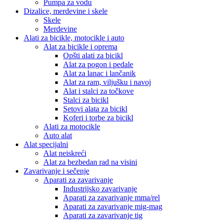
Pumpa za vodu
Dizalice, merdevine i skele
Skele
Merdevine
Alati za bicikle, motocikle i auto
Alat za bicikle i oprema
Opšti alati za bicikl
Alat za pogon i pedale
Alat za lanac i lančanik
Alat za ram, viljušku i navoj
Alat i stalci za točkove
Stalci za bicikl
Setovi alata za bicikl
Koferi i torbe za bicikl
Alati za motocikle
Auto alat
Alat specijalni
Alat neiskreći
Alat za bezbedan rad na visini
Zavarivanje i sečenje
Aparati za zavarivanje
Industrijsko zavarivanje
Aparati za zavarivanje mma/rel
Aparati za zavarivanje mig-mag
Aparati za zavarivanje tig