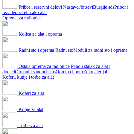
Pribor i rezervni delovi
Nastavci/bitsevi
Burgije sds
Pribor i
rez. deo za el. i aku alat
Oprema za radionice
Kolica za alat i oprema
Radni sto i oprema
Radni sto
Moduli za radni sto i oprema
Ostala oprema za radionice
Pano i stalak za alat i
dodaci
Ormani i sanduci
Lms
Oprema i potrošni materijal
Koferi, kutije i torbe za alat
Koferi za alat
Kutije za alat
Torbe za alat