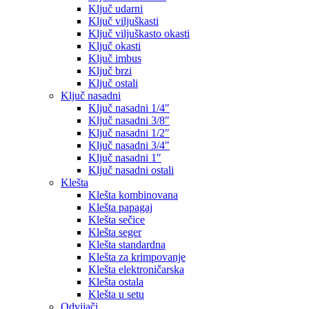
Ključ udarni
Ključ viljuškasti
Ključ viljuškasto okasti
Ključ okasti
Ključ imbus
Ključ brzi
Ključ ostali
Ključ nasadni
Ključ nasadni 1/4″
Ključ nasadni 3/8″
Ključ nasadni 1/2″
Ključ nasadni 3/4″
Ključ nasadni 1″
Ključ nasadni ostali
Klešta
Klešta kombinovana
Klešta papagaj
Klešta sečice
Klešta seger
Klešta standardna
Klešta za krimpovanje
Klešta elektroničarska
Klešta ostala
Klešta u setu
Odvijači