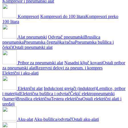
Kompresor i pneumatski alat
Kompresori
Kompresori do 100 litara
Kompresori preko
100 litara
Alat pneumatski
Odvrtač pneumatski
Brusilica
pneumatska
Pneumatska čegrtaljka/račna
Pneumatska bušilica i
čekići
Ostali pneumatski alat
Pribor za pneumatski alat
Nasadni ključ kovani
Ostali pribor
za pneumatski alat
Rezervni delovi za pneum. i kompres
Električni i aku-alati
Električni alat
Indukcioni grejači (induktori)
Lemilice, pribor
i materijal
Električna bušilica i odvrtač
Čekić elektropneumatski
(hamer)
Brusilica električna
Testera električna
Ostali električni alati i
uređaji
Aku-alat
Aku-bušilica/odvrtač
Ostali aku-alati