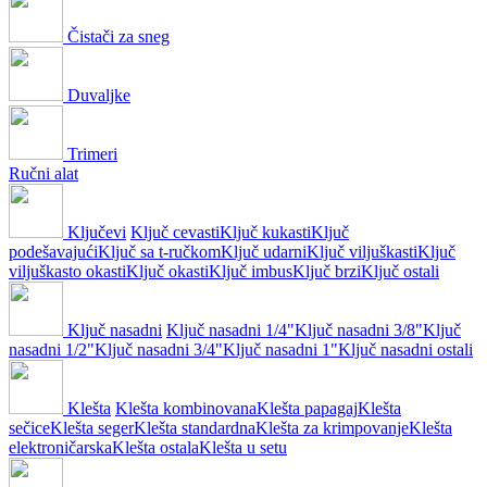
Čistači za sneg
Duvaljke
Trimeri
Ručni alat
Ključevi
Ključ cevasti
Ključ kukasti
Ključ
podešavajući
Ključ sa t-ručkom
Ključ udarni
Ključ viljuškasti
Ključ
viljuškasto okasti
Ključ okasti
Ključ imbus
Ključ brzi
Ključ ostali
Ključ nasadni
Ključ nasadni 1/4"
Ključ nasadni 3/8"
Ključ
nasadni 1/2"
Ključ nasadni 3/4"
Ključ nasadni 1"
Ključ nasadni ostali
Klešta
Klešta kombinovana
Klešta papagaj
Klešta
sečice
Klešta seger
Klešta standardna
Klešta za krimpovanje
Klešta
elektroničarska
Klešta ostala
Klešta u setu