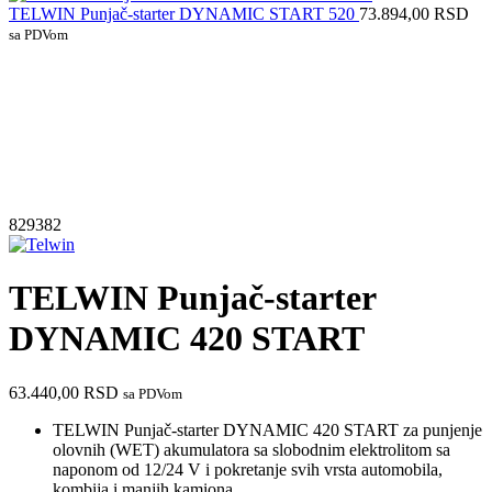
TELWIN Punjač-starter DYNAMIC START 520
73.894,00
RSD
sa PDVom
829382
TELWIN Punjač-starter
DYNAMIC 420 START
63.440,00
RSD
sa PDVom
TELWIN Punjač-starter DYNAMIC 420 START za punjenje
olovnih (WET) akumulatora sa slobodnim elektrolitom sa
naponom od 12/24 V i pokretanje svih vrsta automobila,
kombija i manjih kamiona.