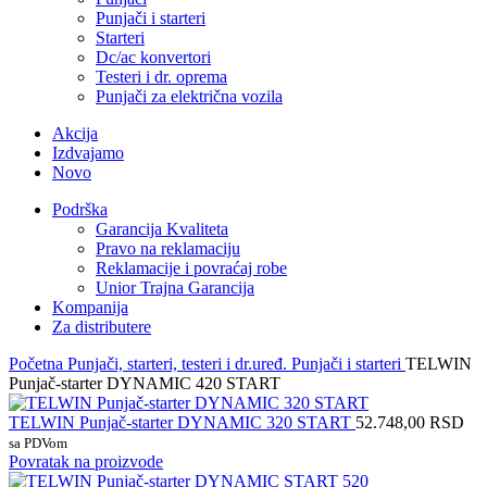
Punjači i starteri
Starteri
Dc/ac konvertori
Testeri i dr. oprema
Punjači za električna vozila
Akcija
Izdvajamo
Novo
Podrška
Garancija Kvaliteta
Pravo na reklamaciju
Reklamacije i povraćaj robe
Unior Trajna Garancija
Kompanija
Za distributere
Početna
Punjači, starteri, testeri i dr.uređ.
Punjači i starteri
TELWIN
Punjač-starter DYNAMIC 420 START
TELWIN Punjač-starter DYNAMIC 320 START
52.748,00
RSD
sa PDVom
Povratak na proizvode