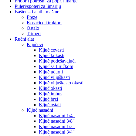
Pribor i potrošni za popr. limarije
Puleri/spoteri za limariju
Baštenski alati i mašine
Freze
Kosačice i traktori
Ostalo
Trimeri
Ručni alat
Ključevi
Ključ cevasti
Ključ kukasti
Ključ podešavajući
Ključ sa t-ručkom
Ključ udarni
Ključ viljuškasti
Ključ viljuškasto okasti
Ključ okasti
Ključ imbus
Ključ brzi
Ključ ostali
Ključ nasadni
Ključ nasadni 1/4″
Ključ nasadni 3/8″
Ključ nasadni 1/2″
Ključ nasadni 3/4″