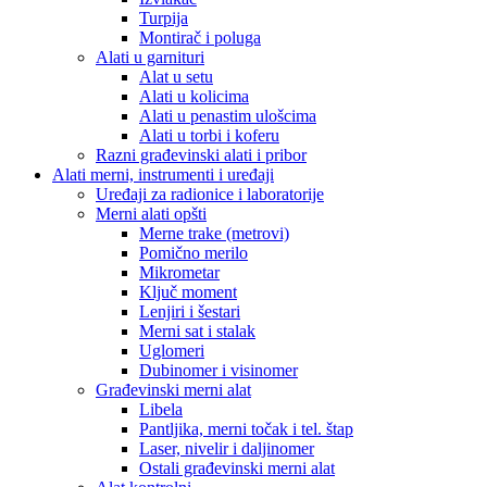
Turpija
Montirač i poluga
Alati u garnituri
Alat u setu
Alati u kolicima
Alati u penastim ulošcima
Alati u torbi i koferu
Razni građevinski alati i pribor
Alati merni, instrumenti i uređaji
Uređaji za radionice i laboratorije
Merni alati opšti
Merne trake (metrovi)
Pomično merilo
Mikrometar
Ključ moment
Lenjiri i šestari
Merni sat i stalak
Uglomeri
Dubinomer i visinomer
Građevinski merni alat
Libela
Pantljika, merni točak i tel. štap
Laser, nivelir i daljinomer
Ostali građevinski merni alat