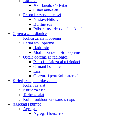
Aku-alat
Aku-bušilica/odvrtač
Ostali aku-alati
Pribor i rezervni delovi
Nastavci/bitsevi
Burgije sds
Pribor i rez. deo za el. i aku alat
Oprema za radionice
Kolica za alat i oprema
Radni sto i oprema
Radni sto
Moduli za radni sto i oprema
Ostala oprema za radionice
Pano i stalak za alat i dodaci
Ormani i sanduci
Lms
Oprema i potrošni materijal
Koferi, kutije i torbe za alat
Koferi za alat
Kutije za alat
Torbe za alat
Koferi outdoor za os.instr. i opr.
Agregati i pumpe
Agregati
Agregati benzinski