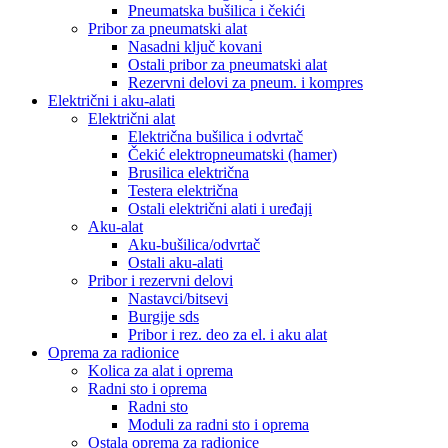
Pneumatska bušilica i čekići
Pribor za pneumatski alat
Nasadni ključ kovani
Ostali pribor za pneumatski alat
Rezervni delovi za pneum. i kompres
Električni i aku-alati
Električni alat
Električna bušilica i odvrtač
Čekić elektropneumatski (hamer)
Brusilica električna
Testera električna
Ostali električni alati i uređaji
Aku-alat
Aku-bušilica/odvrtač
Ostali aku-alati
Pribor i rezervni delovi
Nastavci/bitsevi
Burgije sds
Pribor i rez. deo za el. i aku alat
Oprema za radionice
Kolica za alat i oprema
Radni sto i oprema
Radni sto
Moduli za radni sto i oprema
Ostala oprema za radionice