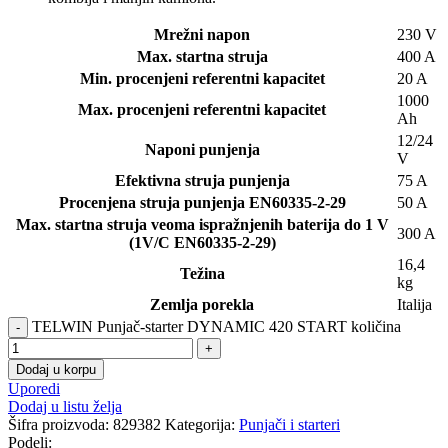
Mrežni napon
230 V
Max. startna struja
400 A
Min. procenjeni referentni kapacitet
20 A
1000
Max. procenjeni referentni kapacitet
Ah
12/24
Naponi punjenja
V
Efektivna struja punjenja
75 A
Procenjena struja punjenja EN60335-2-29
50 A
Max. startna struja veoma ispražnjenih baterija do 1 V
300 A
(1V/C EN60335-2-29)
16,4
Težina
kg
Zemlja porekla
Italija
TELWIN Punjač-starter DYNAMIC 420 START količina
Dodaj u korpu
Uporedi
Dodaj u listu želja
Šifra proizvoda:
829382
Kategorija:
Punjači i starteri
Podeli: