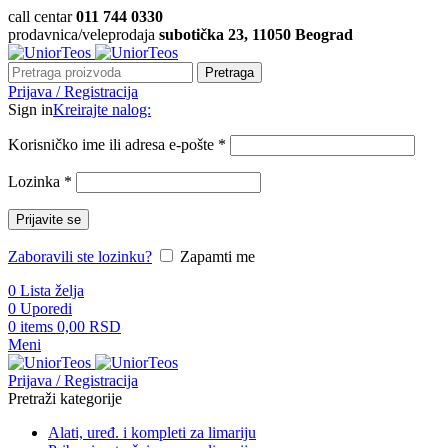
call centar
011 744 0330
prodavnica/veleprodaja
subotička 23, 11050 Beograd
Pretraga
Prijava / Registracija
Sign in
Kreirajte nalog:
Korisničko ime ili adresa e-pošte
*
Lozinka
*
Prijavite se
Zaboravili ste lozinku?
Zapamti me
0
Lista želja
0
Uporedi
0
items
0,00
RSD
Meni
Prijava / Registracija
Pretraži kategorije
Alati, uređ. i kompleti za limariju