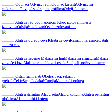
Odvijači
Odvijač ravni
Odvijač krstasti
Odvijač za
elektroniku
Odvijač sa drugim profilima
Odvijači u setu
Alati za rad pod naponom
Ključ izolovani
Klešta
izolovana
Odvijač izolovani
Ostali izolovani alat
Alati za obradu cevi
Klešta za cevi
Rezači i nareznice
Ostali
alati za cevi
Alati za sečenje
Makaze za lim
Makaze za armaturu
Makaze
za voće i lozu
Makaze za kablove i ostalo
Skalpeli, noževi i testere
Ostali ručni alati
Obeleživači, sekači i
grebači
Čekić
Stege
Izvlakač
Turpija
Montirač i poluga
Alati u garnituri
Alat u setu
Alati u kolicima
Alati u penastim
ulošcima
Alati u torbi i koferu