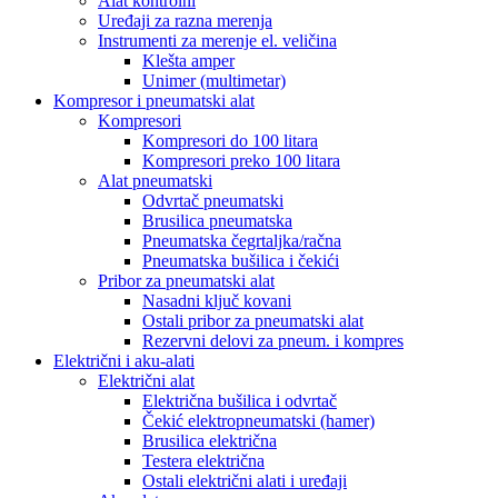
Alat kontrolni
Uređaji za razna merenja
Instrumenti za merenje el. veličina
Klešta amper
Unimer (multimetar)
Kompresor i pneumatski alat
Kompresori
Kompresori do 100 litara
Kompresori preko 100 litara
Alat pneumatski
Odvrtač pneumatski
Brusilica pneumatska
Pneumatska čegrtaljka/račna
Pneumatska bušilica i čekići
Pribor za pneumatski alat
Nasadni ključ kovani
Ostali pribor za pneumatski alat
Rezervni delovi za pneum. i kompres
Električni i aku-alati
Električni alat
Električna bušilica i odvrtač
Čekić elektropneumatski (hamer)
Brusilica električna
Testera električna
Ostali električni alati i uređaji