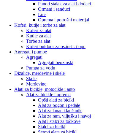
Pano i stalak za alat i dodaci
Ormani i sanduci
Lms
Oprema i potrošni materijal
Koferi, kutije i torbe za alat
Koferi za alat
Kutije za alat
Torbe za alat
Koferi outdoor za os.instr. i opr.
Agregati i pumpe
Agregati
Agregati benzinski
Pumpa za vodu
Dizalice, merdevine i skele
Skele
Merdevine
Alati za bicikle, motocikle i auto
Alat za bicikle i oprema
Opšti alati za bicikl
Alat za pogon i pedale
Alat za lanac i lančanik
Alat za ram, viljušku i navoj
Alat i stalci za točkove
Stalci za bicikl
Setovi alata za bicikl