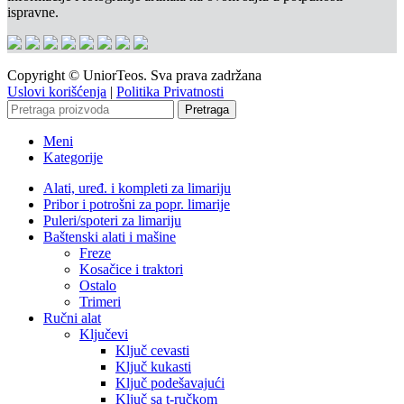
ispravne.
Copyright © UniorTeos. Sva prava zadržana
Uslovi korišćenja
|
Politika Privatnosti
Pretraga
Meni
Kategorije
Alati, uređ. i kompleti za limariju
Pribor i potrošni za popr. limarije
Puleri/spoteri za limariju
Baštenski alati i mašine
Freze
Kosačice i traktori
Ostalo
Trimeri
Ručni alat
Ključevi
Ključ cevasti
Ključ kukasti
Ključ podešavajući
Ključ sa t-ručkom