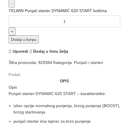
TELWIN Punjač-starter DYNAMIC 620 START količina
Dodaj u korpu
Uporedi
Dodaj u listu želja
Šifra proizvoda:
829384
Kategorija:
Punjači i starteri
Podeli:
OPIS
Opis
Punjač-starter DYNAMIC 620 START – karakteristike:
izbor opcije normalnog punjenja, brzog punjenja (BOOST),
brzog startovanja
punjač-starter ima tajmer za brzo punjenje