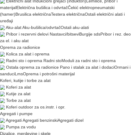
Električni alat
Indukcioni grejači (induktori)
Lemilice, pribor i
materijal
Električna bušilica i odvrtač
Čekić elektropneumatski
(hamer)
Brusilica električna
Testera električna
Ostali električni alati i
uređaji
Aku-alat
Aku-bušilica/odvrtač
Ostali aku-alati
Pribor i rezervni delovi
Nastavci/bitsevi
Burgije sds
Pribor i rez. deo
za el. i aku alat
Oprema za radionice
Kolica za alat i oprema
Radni sto i oprema
Radni sto
Moduli za radni sto i oprema
Ostala oprema za radionice
Pano i stalak za alat i dodaci
Ormani i
sanduci
Lms
Oprema i potrošni materijal
Koferi, kutije i torbe za alat
Koferi za alat
Kutije za alat
Torbe za alat
Koferi outdoor za os.instr. i opr.
Agregati i pumpe
Agregati
Agregati benzinski
Agregati dizel
Pumpa za vodu
Dizalice, merdevine i skele