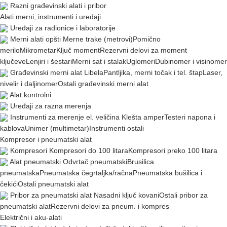
Razni građevinski alati i pribor
Alati merni, instrumenti i uređaji
Uređaji za radionice i laboratorije
Merni alati opšti
Merne trake (metrovi)
Pomično
merilo
Mikrometar
Ključ moment
Rezervni delovi za moment
ključeve
Lenjiri i šestari
Merni sat i stalak
Uglomeri
Dubinomer i visinomer
Građevinski merni alat
Libela
Pantljika, merni točak i tel. štap
Laser,
nivelir i daljinomer
Ostali građevinski merni alat
Alat kontrolni
Uređaji za razna merenja
Instrumenti za merenje el. veličina
Klešta amper
Testeri napona i
kablova
Unimer (multimetar)
Instrumenti ostali
Kompresor i pneumatski alat
Kompresori
Kompresori do 100 litara
Kompresori preko 100 litara
Alat pneumatski
Odvrtač pneumatski
Brusilica
pneumatska
Pneumatska čegrtaljka/račna
Pneumatska bušilica i
čekići
Ostali pneumatski alat
Pribor za pneumatski alat
Nasadni ključ kovani
Ostali pribor za
pneumatski alat
Rezervni delovi za pneum. i kompres
Električni i aku-alati