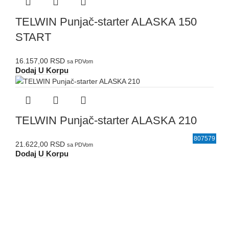
TELWIN Punjač-starter ALASKA 150
START
16.157,00
RSD
sa PDVom
Dodaj U Korpu
TELWIN Punjač-starter ALASKA 210
829491
829492
829344
829343
829383
807576
807579
21.622,00
RSD
sa PDVom
Dodaj U Korpu