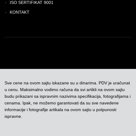
ISO SERTIFIKAT 9001
KONTAKT
Sve cene na ovom sajtu iskazane su u dinarima. PDV je uračunat
u cenu. Maksimalno vodimo računa da svi artikli na ovom sajtu
budu prikazani sa ispravnim nazivima specifikacija, fotografijama i
cenama. Ipak, ne možemo garantovati da su sve navedene
informacije i fotografije artikala na ovom sajtu u potpunosti
ispravne.