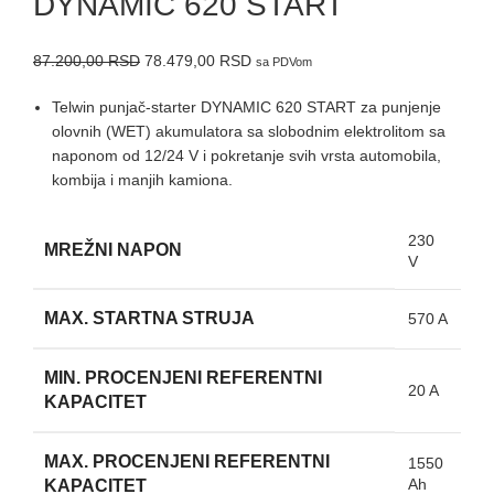
DYNAMIC 620 START
87.200,00
RSD
78.479,00
RSD
sa PDVom
Telwin punjač-starter DYNAMIC 620 START za punjenje
olovnih (WET) akumulatora sa slobodnim elektrolitom sa
naponom od 12/24 V i pokretanje svih vrsta automobila,
kombija i manjih kamiona.
230
MREŽNI NAPON
V
MAX. STARTNA STRUJA
570 A
MIN. PROCENJENI REFERENTNI
20 A
KAPACITET
MAX. PROCENJENI REFERENTNI
1550
Ah
KAPACITET