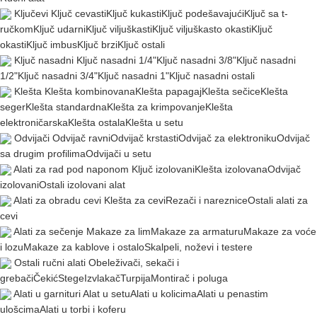
Ključevi
Ključ cevasti
Ključ kukasti
Ključ podešavajući
Ključ sa t-
ručkom
Ključ udarni
Ključ viljuškasti
Ključ viljuškasto okasti
Ključ
okasti
Ključ imbus
Ključ brzi
Ključ ostali
Ključ nasadni
Ključ nasadni 1/4"
Ključ nasadni 3/8"
Ključ nasadni
1/2"
Ključ nasadni 3/4"
Ključ nasadni 1"
Ključ nasadni ostali
Klešta
Klešta kombinovana
Klešta papagaj
Klešta sečice
Klešta
seger
Klešta standardna
Klešta za krimpovanje
Klešta
elektroničarska
Klešta ostala
Klešta u setu
Odvijači
Odvijač ravni
Odvijač krstasti
Odvijač za elektroniku
Odvijač
sa drugim profilima
Odvijači u setu
Alati za rad pod naponom
Ključ izolovani
Klešta izolovana
Odvijač
izolovani
Ostali izolovani alat
Alati za obradu cevi
Klešta za cevi
Rezači i nareznice
Ostali alati za
cevi
Alati za sečenje
Makaze za lim
Makaze za armaturu
Makaze za voće
i lozu
Makaze za kablove i ostalo
Skalpeli, noževi i testere
Ostali ručni alati
Obeleživači, sekači i
grebači
Čekić
Stege
Izvlakač
Turpija
Montirač i poluga
Alati u garnituri
Alat u setu
Alati u kolicima
Alati u penastim
ulošcima
Alati u torbi i koferu