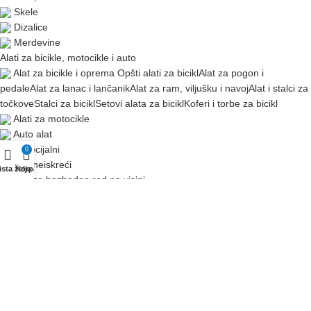
Skele
Dizalice
Merdevine
Alati za bicikle, motocikle i auto
Alat za bicikle i oprema
Opšti alati za bicikl
Alat za pogon i
pedale
Alat za lanac i lančanik
Alat za ram, viljušku i navoj
Alat i stalci za
točkove
Stalci za bicikl
Setovi alata za bicikl
Koferi i torbe za bicikl
Alati za motocikle
Auto alat
Alat specijalni
0
Alat neiskreći
ista želja
Korpa
Alat za bezbedan rad na visini
Zavarivanje i sečenje
Autogeno (gasno) zavarivanje
Aparati za zavarivanje
Industrijsko zavarivanje
Aparati za
zavarivanje mma/rel
Aparati za zavarivanje mig-mag
Aparati za
zavarivanje tig
Aparati za tačkasto zavarivanje
Pribor, oprema i delovi za zavariv.
Potrošni materijal
Lemilice, pribor i materijal za lem