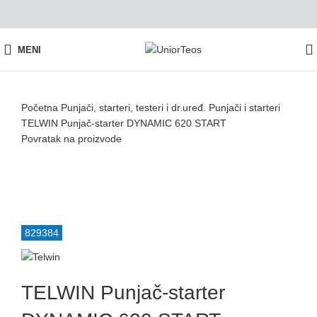
MENI
Početna
Punjači, starteri, testeri i dr.uređ.
Punjači i starteri
TELWIN Punjač-starter DYNAMIC 620 START
Povratak na proizvode
Akcija
829384
TELWIN Punjač-starter