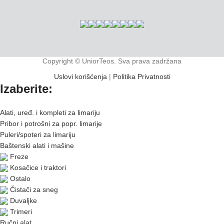
Copyright © UniorTeos. Sva prava zadržana
Uslovi korišćenja
|
Politika Privatnosti
Izaberite:
Alati, uređ. i kompleti za limariju
Pribor i potrošni za popr. limarije
Puleri/spoteri za limariju
Baštenski alati i mašine
Freze
Kosačice i traktori
Ostalo
Čistači za sneg
Duvaljke
Trimeri
Ručni alat