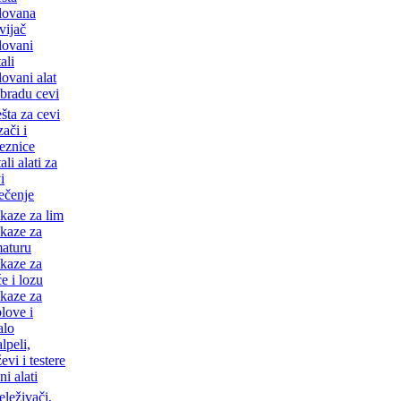
lovana
vijač
lovani
ali
lovani alat
obradu cevi
šta za cevi
ači i
eznice
ali alati za
i
sečenje
kaze za lim
kaze za
aturu
kaze za
e i lozu
kaze za
love i
alo
lpeli,
evi i testere
ni alati
leživači,