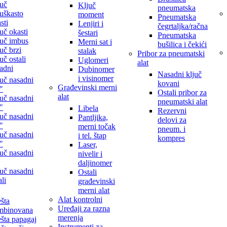
uč
Ključ
pneumatska
juškasto
moment
Pneumatska
sti
Lenjiri i
čegrtaljka/račna
uč okasti
šestari
Pneumatska
uč imbus
Merni sat i
bušilica i čekići
uč brzi
stalak
Pribor za pneumatski
uč ostali
Uglomeri
alat
adni
Dubinomer
Nasadni ključ
i visinomer
uč nasadni
kovani
Građevinski merni
″
Ostali pribor za
alat
uč nasadni
pneumatski alat
″
Libela
Rezervni
uč nasadni
Pantljika,
delovi za
″
merni točak
pneum. i
uč nasadni
i tel. štap
kompres
″
Laser,
uč nasadni
nivelir i
daljinomer
uč nasadni
Ostali
ali
građevinski
merni alat
Alat kontrolni
šta
Uređaji za razna
mbinovana
merenja
šta papagaj
Instrumenti za