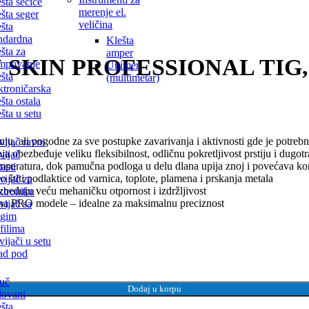
šta sečice
merenje el.
šta seger
veličina
šta
ndardna
Klešta
šta za
amper
SKIN PROFESSIONAL TIG, ve
impovanje
Unimer
šta
(multimetar)
ktroničarska
šta ostala
šta u setu
u, ali pogodne za sve postupke zavarivanja i aktivnosti gde je potrebna 
ijač ravni
ja obezbeđuje veliku fleksibilnost, odličnu pokretljivost prstiju i dugo
vijač
temperatura, dok pamučna podloga u delu dlana upija znoj i povećava ko
tasti
štiti podlaktice od varnica, toplote, plamena i prskanja metala
ijač za
beđuju veću mehaničku otpornost i izdržljivost
ktroniku
su na PRO modele – idealne za maksimalnu preciznost
ijač sa
ugim
filima
ijači u setu
rad pod
uč
Dodaj u korpu
lovani
šta