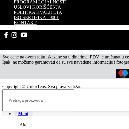
PROGRAM LOJALNOSTI
USLOVI KORIŠĆENJA
POLITIKA KVALITETA
ISO SERTIFIKAT 9001
KONTAKT
Sve cene na ovom sajtu iskazane su u dinarima. PDV je uračunat u cen
Ipak, ne možemo garantovati da su sve navedene informacije i fotograf
Copyright © UniorTeos. Sva prava zadržana
Meni
Akcija