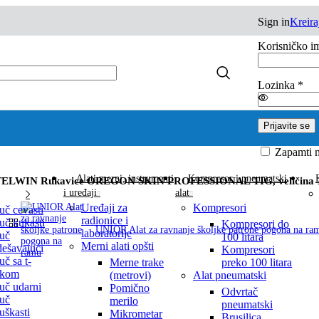
Sign in
Kreira
Korisničko im
Lozinka
*
Prijavite se
Zapamti 
Alati merni, instrumenti
Kompresor i pneumatski
TELWIN Rukavice OREGON SKIN PROFESSIONAL TIG, veličina 
i uređaji
alat
Uređaji za
Kompresori
uč cevasti
radionice i
uč kukasti
Kompresori do
UNIOR Alat za ravnanje školjke patrone pogona na ra
laboratorije
uč
100 litara
Merni alati opšti
ešavajući
Kompresori
uč sa t-
Merne trake
preko 100 litara
čkom
(metrovi)
Alat pneumatski
uč udarni
Pomično
Odvrtač
uč
merilo
pneumatski
juškasti
Mikrometar
Brusilica