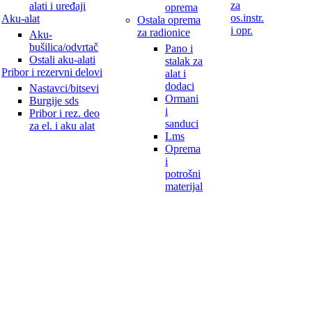
za
alati i uređaji
oprema
os.instr.
Aku-alat
Ostala oprema
i opr.
za radionice
Aku-
bušilica/odvrtač
Pano i
Ostali aku-alati
stalak za
Pribor i rezervni delovi
alat i
dodaci
Nastavci/bitsevi
Ormani
Burgije sds
i
Pribor i rez. deo
sanduci
za el. i aku alat
Lms
Oprema
i
potrošni
materijal