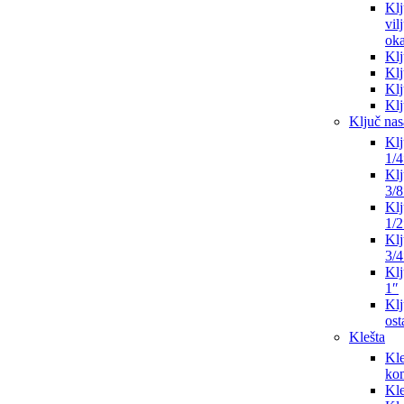
Klj
vil
oka
Klj
Klj
Klj
Klj
Ključ nas
Klj
1/4
Klj
3/8
Klj
1/2
Klj
3/4
Klj
1″
Klj
ost
Klešta
Kle
ko
Kle