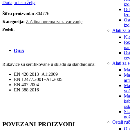
Dodaj u listu želja
izo
Od
Šifra proizvoda:
804776
izo
Ost
Kategorija:
Zaštitna oprema za zavarivanje
izo
Podeli:
Alati za 
Kle
Rez
nar
Opis
Ost
cev
Alati za 
Rukavice su sertifikovane u skladu sa standardima:
Ma
EN 420:2013+A1:2009
Ma
EN 12477:2001+A1:2005
arm
EN 407:2004
Ma
EN 388:2016
voć
Ma
kab
ost
Ska
nož
Ostali ruč
POVEZANI PROIZVODI
Obe