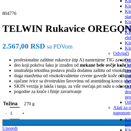
Kle
Kle
Kle
804776
sta
Kle
TELWIN Rukavice OREGON 
kr
Kle
ele
Kle
2.567,00
RSD
sa PDVom
Kle
Odvijači
profesionalne zaštitne rukavice (tip A) namenjene TIG zavarivanj
Odv
deo koji pokriva šaku je izrađen od
mekane bele ovčje kože
ko
Od
unutrašnja tekstilna postava pruža dodatnu zaštitu od visokih 
krs
duga manžetna od visokokvalitetne crvene goveđe kože efikasno 
Odv
ojačane ivice sa dvostrukim šavovima od aramidnog konca obez
ele
SKIN verzija je lakša i tanja, za više osećaja pri radu u odno
Odv
pogodne za kraće i finije zavarivanje
dr
pro
Odv
270 g
Težina
Alati za 
naponom
Klj
izo
Uporedi
Kle