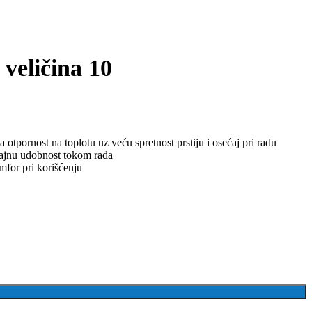
ličina 10
otpornost na toplotu uz veću spretnost prstiju i osećaj pri radu
trajnu udobnost tokom rada
mfor pri korišćenju