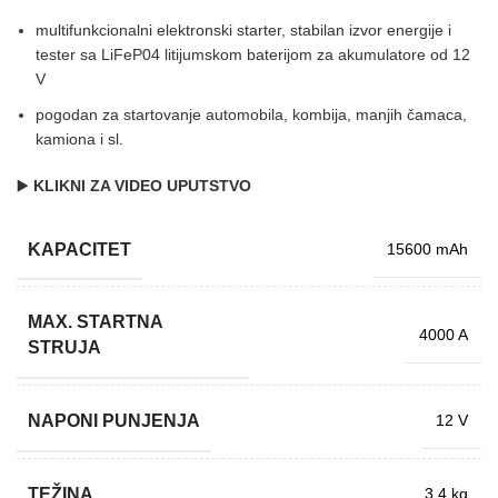
multifunkcionalni elektronski starter, stabilan izvor energije i
tester sa LiFeP04 litijumskom baterijom za akumulatore od 12
V
pogodan za startovanje automobila, kombija, manjih čamaca,
kamiona i sl.
▶️
KLIKNI ZA VIDEO UPUTSTVO
KAPACITET
15600 mAh
MAX. STARTNA
4000 A
STRUJA
NAPONI PUNJENJA
12 V
TEŽINA
3,4 kg