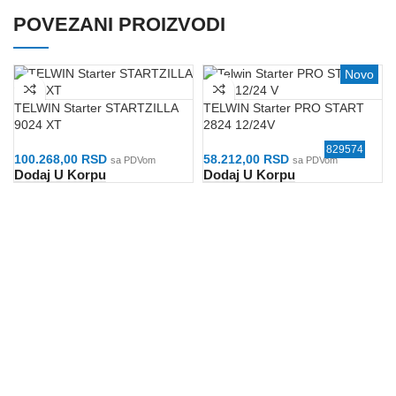
POVEZANI PROIZVODI
Novo
Novo
Novo
Novo
TELWIN Starter STARTZILLA
TELWIN Starter PRO START
9024 XT
2824 12/24V
829525
829517
125507
829575
829576
829569
829574
100.268,00
RSD
58.212,00
RSD
sa PDVom
sa PDVom
Dodaj U Korpu
Dodaj U Korpu