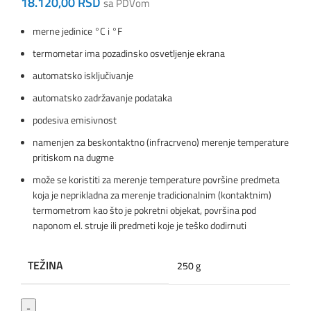
18.120,00
RSD
sa PDVom
merne jedinice °C i °F
termometar ima pozadinsko osvetljenje ekrana
automatsko isključivanje
automatsko zadržavanje podataka
podesiva emisivnost
namenjen za beskontaktno (infracrveno) merenje temperature
pritiskom na dugme
može se koristiti za merenje temperature površine predmeta
koja je neprikladna za merenje tradicionalnim (kontaktnim)
termometrom kao što je pokretni objekat, površina pod
naponom el. struje ili predmeti koje je teško dodirnuti
TEŽINA
250 g