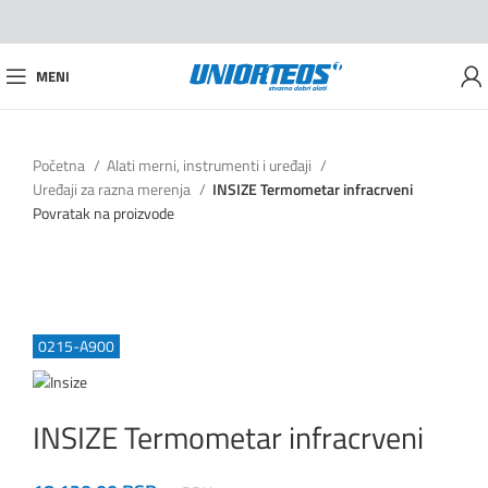
MENI
Početna
Alati merni, instrumenti i uređaji
Uređaji za razna merenja
INSIZE Termometar infracrveni
Povratak na proizvode
0215-A900
INSIZE Termometar infracrveni