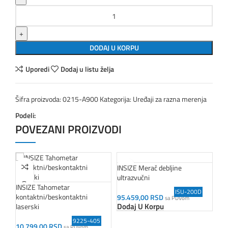
INSIZE Termometar infracrveni količina
DODAJ U KORPU
Uporedi
Dodaj u listu želja
Šifra proizvoda:
0215-A900
Kategorija:
Uređaji za razna merenja
Podeli:
POVEZANI PROIZVODI
INSIZE Merač debljine
ultrazvučni
INS
INSIZE Tahometar
ISU-200D
kontaktni/beskontaktni
95.459,00
RSD
7.
sa PDVom
Dodaj U Korpu
Do
laserski
9225-405
10.799,00
RSD
sa PDVom