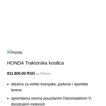
HF2317HME
HONDA Traktorska kosilica
811.800,00
RSD
sa PDVom
idealna za velike travnjake, parkove i sportske
terene
opremljena veoma pouzdanim četvorotaktnim V-
dvostrukim motorom