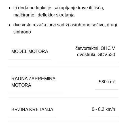
tri dodatne funkcije: sakupljanje trave ili lišća,
malčiranje i deflektor skretanja
dve vrste rezača: prvi sadrži asinhrono sečivo, drugi
sinhrono
četvortaktni. OHC V
MODEL MOTORA
dvostruki. GCV530
RADNA ZAPREMINA
530 cm³
MOTORA
BRZINA KRETANJA
0 - 8.2 km/h