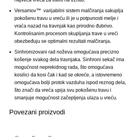
Versamov™ varijabilni sistem malčiranja sakuplja
pokošenu travu u vreću ili je u potpunosti melje i
vraća nazad na travnjak kao prirodno đubrivo.
Kontrolisanim procesom skupljanja trave u vreći
obezbeđuju se optimalni rezultati malčiranja.
Sinhronizovani rad noževa omogućava precizno
košenje svakog dela travnjaka. Sinhroni sekač ima
mogućnost neprekidnog rada, što omogućava
kosilici da kosi čak i kad se okreće, a istovremeno
omogućava bolji protok vazduha ispod reznog dela,
što znači da vreća upija svu pokošenu travu i
smanjuje mogućnost začepljenja ulaza u vreću.
Povezani proizvodi