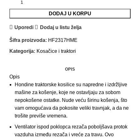
DODAJ U KORPU
Uporedi
Dodaj u listu želja
Šifra proizvoda:
HF2317HME
Kategorija:
Kosačice i traktori
OPIS
Opis
Hondine traktorske kosilice su napredne i izdržljive
mašine za košenje, koje ne ostavljaju za sobom
nepokošene ostatke. Nude veću širinu košenja, što
vam omogućava da pokosite veliki travnjak, a da ne
trošite previše vremena.
Ventilator ispod poklopca rezača poboljšava protok
vazduha između rezača i vreće za travu. Ovo