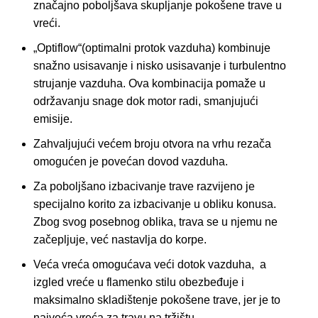
značajno poboljšava skupljanje pokošene trave u
vreći.
„Optiflow“(optimalni protok vazduha) kombinuje
snažno usisavanje i nisko usisavanje i turbulentno
strujanje vazduha. Ova kombinacija pomaže u
održavanju snage dok motor radi, smanjujući
emisije.
Zahvaljujući većem broju otvora na vrhu rezača
omogućen je povećan dovod vazduha.
Za poboljšano izbacivanje trave razvijeno je
specijalno korito za izbacivanje u obliku konusa.
Zbog svog posebnog oblika, trava se u njemu ne
začepljuje, već nastavlja do korpe.
Veća vreća omogućava veći dotok vazduha, a
izgled vreće u flamenko stilu obezbeđuje i
maksimalno skladištenje pokošene trave, jer je to
najveća vreća za travu na tržištu.