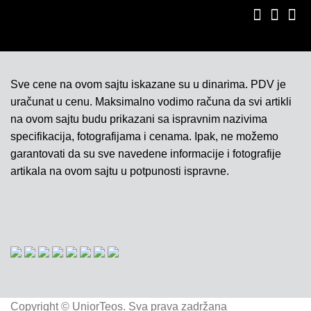
Sve cene na ovom sajtu iskazane su u dinarima. PDV je
uračunat u cenu. Maksimalno vodimo računa da svi artikli
na ovom sajtu budu prikazani sa ispravnim nazivima
specifikacija, fotografijama i cenama. Ipak, ne možemo
garantovati da su sve navedene informacije i fotografije
artikala na ovom sajtu u potpunosti ispravne.
Copyright © UniorTeos. Sva prava zadržana