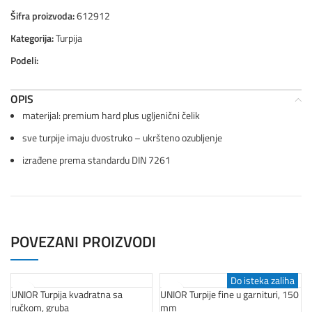
Šifra proizvoda:
612912
Kategorija:
Turpija
Podeli:
OPIS
materijal: premium hard plus ugljenični čelik
sve turpije imaju dvostruko – ukršteno ozubljenje
izrađene prema standardu DIN 7261
POVEZANI PROIZVODI
Do isteka zaliha
UNIOR Turpija kvadratna sa
UNIOR Turpije fine u garnituri, 150
ručkom, gruba
mm