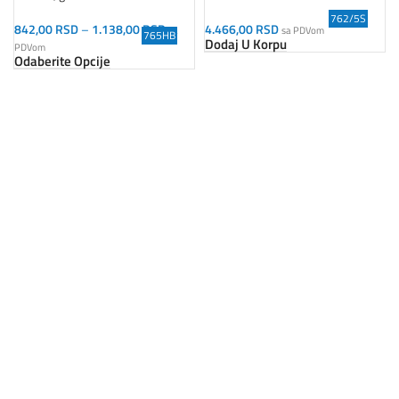
762/5S
842,00
RSD
–
1.138,00
RSD
4.466,00
RSD
sa
sa PDVom
765HB
Dodaj U Korpu
PDVom
Odaberite Opcije