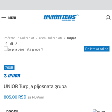
MENI
Početna
Ručni alat
Ostali ručni alati
Turpija
Do isteka zaliha
760B
UNIOR Turpija pljosnata gruba
805,00
RSD
sa PDVom
PROFIL