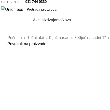
011 744 0330
CALL CENTAR
Pretraži kategorije
Akcija
Izdvajamo
Novo
Početna
Ručni alat
Ključ nasadni
Ključ nasadni 1"
Povratak na proizvode