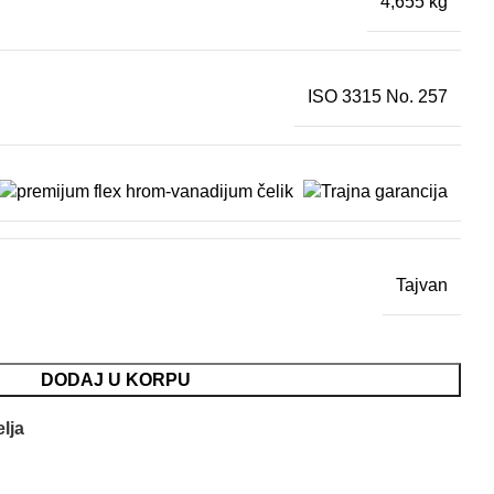
4,655 kg
ISO 3315 No. 257
Tajvan
DODAJ U KORPU
elja