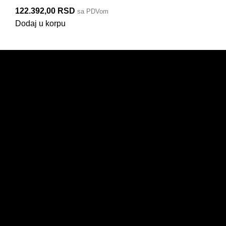
122.392,00
RSD
sa PDVom
Dodaj u korpu
PRODAJA
KORISNIČKI NALOG
IZDVAJAMO
ULOGUJTE SE OVDE
NOVO
ZABORAVLJENA
LOZINKA
AKCIJE
REGISTRACIJA