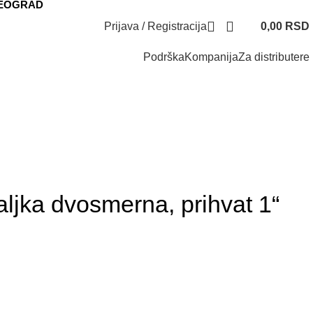
BEOGRAD
Prijava / Registracija
0,00
RSD
Podrška
Kompanija
Za distributere
Do isteka zaliha
jka dvosmerna, prihvat 1“