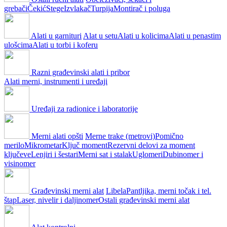
grebači
Čekić
Stege
Izvlakač
Turpija
Montirač i poluga
Alati u garnituri
Alat u setu
Alati u kolicima
Alati u penastim
ulošcima
Alati u torbi i koferu
Razni građevinski alati i pribor
Alati merni, instrumenti i uređaji
Uređaji za radionice i laboratorije
Merni alati opšti
Merne trake (metrovi)
Pomično
merilo
Mikrometar
Ključ moment
Rezervni delovi za moment
ključeve
Lenjiri i šestari
Merni sat i stalak
Uglomeri
Dubinomer i
visinomer
Građevinski merni alat
Libela
Pantljika, merni točak i tel.
štap
Laser, nivelir i daljinomer
Ostali građevinski merni alat