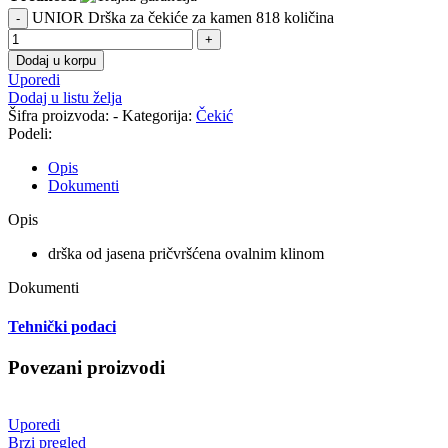
UNIOR Drška za čekiće za kamen 818 količina
Dodaj u korpu
Uporedi
Dodaj u listu želja
Šifra proizvoda:
-
Kategorija:
Čekić
Podeli:
Opis
Dokumenti
Opis
drška od jasena pričvršćena ovalnim klinom
Dokumenti
Tehnički podaci
Povezani proizvodi
Uporedi
Brzi pregled