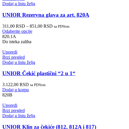
Dodaj u listu želja
UNIOR Rezervna glava za art. 820A
311,00
RSD
–
851,00
RSD
sa PDVom
Odaberite opcije
820.1A
Do isteka zaliha
Uporedi
Brzi pregled
Dodaj u listu želja
UNIOR Čekić plastični “2 u 1“
3.122,00
RSD
sa PDVom
Dodaj u korpu
820B
Uporedi
Brzi pregled
Dodaj u listu želja
UNIOR Klin za čekiće (812, 812A i 817)