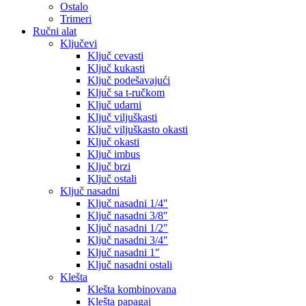
Ostalo
Trimeri
Ručni alat
Ključevi
Ključ cevasti
Ključ kukasti
Ključ podešavajući
Ključ sa t-ručkom
Ključ udarni
Ključ viljuškasti
Ključ viljuškasto okasti
Ključ okasti
Ključ imbus
Ključ brzi
Ključ ostali
Ključ nasadni
Ključ nasadni 1/4″
Ključ nasadni 3/8″
Ključ nasadni 1/2″
Ključ nasadni 3/4″
Ključ nasadni 1″
Ključ nasadni ostali
Klešta
Klešta kombinovana
Klešta papagaj