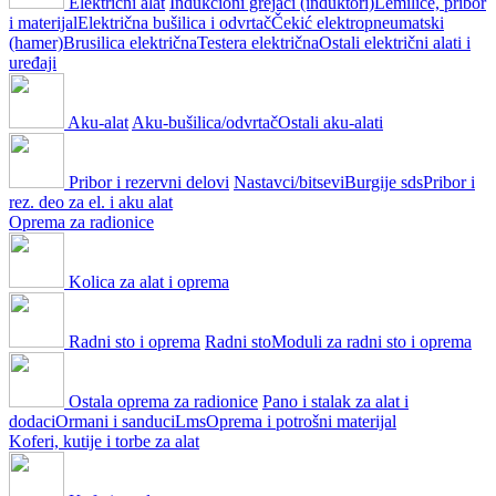
Električni alat
Indukcioni grejači (induktori)
Lemilice, pribor
i materijal
Električna bušilica i odvrtač
Čekić elektropneumatski
(hamer)
Brusilica električna
Testera električna
Ostali električni alati i
uređaji
Aku-alat
Aku-bušilica/odvrtač
Ostali aku-alati
Pribor i rezervni delovi
Nastavci/bitsevi
Burgije sds
Pribor i
rez. deo za el. i aku alat
Oprema za radionice
Kolica za alat i oprema
Radni sto i oprema
Radni sto
Moduli za radni sto i oprema
Ostala oprema za radionice
Pano i stalak za alat i
dodaci
Ormani i sanduci
Lms
Oprema i potrošni materijal
Koferi, kutije i torbe za alat