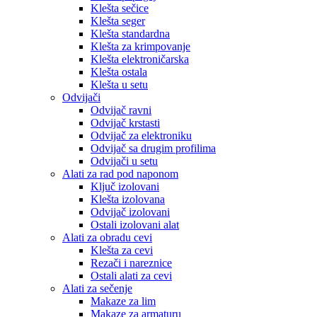
Klešta sečice
Klešta seger
Klešta standardna
Klešta za krimpovanje
Klešta elektroničarska
Klešta ostala
Klešta u setu
Odvijači
Odvijač ravni
Odvijač krstasti
Odvijač za elektroniku
Odvijač sa drugim profilima
Odvijači u setu
Alati za rad pod naponom
Ključ izolovani
Klešta izolovana
Odvijač izolovani
Ostali izolovani alat
Alati za obradu cevi
Klešta za cevi
Rezači i nareznice
Ostali alati za cevi
Alati za sečenje
Makaze za lim
Makaze za armaturu