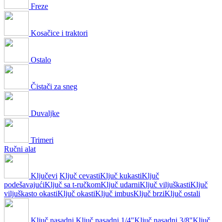
Freze
Kosačice i traktori
Ostalo
Čistači za sneg
Duvaljke
Trimeri
Ručni alat
Ključevi
Ključ cevasti
Ključ kukasti
Ključ
podešavajući
Ključ sa t-ručkom
Ključ udarni
Ključ viljuškasti
Ključ
viljuškasto okasti
Ključ okasti
Ključ imbus
Ključ brzi
Ključ ostali
Ključ nasadni
Ključ nasadni 1/4"
Ključ nasadni 3/8"
Ključ