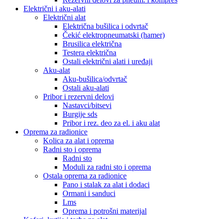
Električni i aku-alati
Električni alat
Električna bušilica i odvrtač
Čekić elektropneumatski (hamer)
Brusilica električna
Testera električna
Ostali električni alati i uređaji
Aku-alat
Aku-bušilica/odvrtač
Ostali aku-alati
Pribor i rezervni delovi
Nastavci/bitsevi
Burgije sds
Pribor i rez. deo za el. i aku alat
Oprema za radionice
Kolica za alat i oprema
Radni sto i oprema
Radni sto
Moduli za radni sto i oprema
Ostala oprema za radionice
Pano i stalak za alat i dodaci
Ormani i sanduci
Lms
Oprema i potrošni materijal