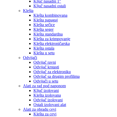
Ključ nasadni 1″
Ključ nasadni ostali
Klešta
Klešta kombinovana
Klešta papagaj
Klešta sečice
Klešta seger
Klešta standardna
Klešta za krimpovanje
Klešta elektroničarska
Klešta ostala
Klešta u setu
Odvijači
Odvijač ravni
Odvijač krstasti
Odvijač za elektroniku
Odvijač sa drugim profilima
Odvijači u setu
Alati za rad pod naponom
Ključ izolovani
Klešta izolovana
Odvijač izolovani
Ostali izolovani alat
Alati za obradu cevi
Klešta za cevi