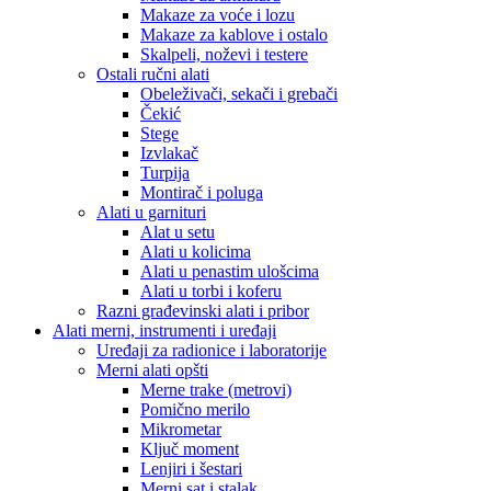
Makaze za voće i lozu
Makaze za kablove i ostalo
Skalpeli, noževi i testere
Ostali ručni alati
Obeleživači, sekači i grebači
Čekić
Stege
Izvlakač
Turpija
Montirač i poluga
Alati u garnituri
Alat u setu
Alati u kolicima
Alati u penastim ulošcima
Alati u torbi i koferu
Razni građevinski alati i pribor
Alati merni, instrumenti i uređaji
Uređaji za radionice i laboratorije
Merni alati opšti
Merne trake (metrovi)
Pomično merilo
Mikrometar
Ključ moment
Lenjiri i šestari
Merni sat i stalak