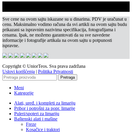
Sve cene na ovom sajtu iskazane su u dinarima. PDV je uračunat u
cenu. Maksimalno vodimo računa da svi artikli na ovom sajtu budu
prikazani sa ispravnim nazivima specifikacija, fotografijama i
cenama. Ipak, ne možemo garantovati da su sve navedene
informacije i fotografije artikala na ovom sajtu u potpunosti
ispravne.
Copyright © UniorTeos. Sva prava zadržana
Uslovi korišćenja
|
Politika Privatnosti
Pretraga
Meni
Kategorije
Alati, uređ. i kompleti za limariju
Pribor i potrošni za popr. limarije
Puleri/spoteri za limariju
Baštenski alati i mašine
Freze
Kosačice i traktori