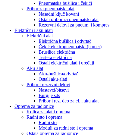
Pneumatska bušilica i čekići
Pribor za pneumatski alat
Nasadni ključ kovani
Ostali pribor za pneumatski alat
Rezervni delovi za pneum. i kompres
Električni i aku-alati
Električni alat
Električna bušilica i odvrtač
Čekić elektropneumatski (hamer)
Brusilica električna
Testera električna
Ostali električni alati i uređaji
Aku-alat
Aku-bušilica/odvrtač
Ostali aku-alati
Pribor i rezervni delovi
Nastavci/bitsevi
Burgije sds
Pribor i rez. deo za el. i aku alat
Oprema za radionice
Kolica za alat i oprema
Radni sto i oprema
Radni sto
Moduli za radni sto i oprema
Ostala oprema za radionice