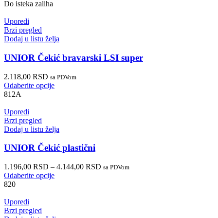
Do isteka zaliha
Uporedi
Brzi pregled
Dodaj u listu želja
UNIOR Čekić bravarski LSI super
2.118,00
RSD
sa PDVom
Odaberite opcije
812A
Uporedi
Brzi pregled
Dodaj u listu želja
UNIOR Čekić plastični
1.196,00
RSD
–
4.144,00
RSD
sa PDVom
Odaberite opcije
820
Uporedi
Brzi pregled