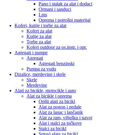
Pano i stalak za alat i dodaci
Ormani i sanduci
Lms
Oprema i potrošni materijal
Koferi, kutije i torbe za alat
Koferi za alat
Kutije za alat
Torbe za alat
Koferi outdoor za os.instr. i opr.
Agregati i pumpe
Agregati
Agregati benzinski
Pumpa za vodu
Dizalice, merdevine i skele
Skele
Merdevine
Alati za bicikle, motocikle i auto
Alat za bicikle i oprema
Opšti alati za bicikl
Alat za pogon i pedale
Alat za lanac i lančanik
Alat za ram, viljušku i navoj
Alat i stalci za točkove
Stalci za bicikl
Setovi alata za bicikl