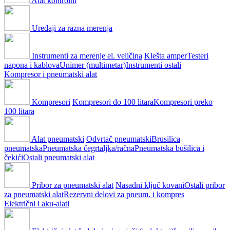
Alat kontrolni
Uređaji za razna merenja
Instrumenti za merenje el. veličina
Klešta amper
Testeri
napona i kablova
Unimer (multimetar)
Instrumenti ostali
Kompresor i pneumatski alat
Kompresori
Kompresori do 100 litara
Kompresori preko
100 litara
Alat pneumatski
Odvrtač pneumatski
Brusilica
pneumatska
Pneumatska čegrtaljka/račna
Pneumatska bušilica i
čekići
Ostali pneumatski alat
Pribor za pneumatski alat
Nasadni ključ kovani
Ostali pribor
za pneumatski alat
Rezervni delovi za pneum. i kompres
Električni i aku-alati