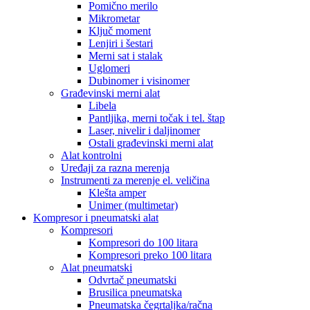
Pomično merilo
Mikrometar
Ključ moment
Lenjiri i šestari
Merni sat i stalak
Uglomeri
Dubinomer i visinomer
Građevinski merni alat
Libela
Pantljika, merni točak i tel. štap
Laser, nivelir i daljinomer
Ostali građevinski merni alat
Alat kontrolni
Uređaji za razna merenja
Instrumenti za merenje el. veličina
Klešta amper
Unimer (multimetar)
Kompresor i pneumatski alat
Kompresori
Kompresori do 100 litara
Kompresori preko 100 litara
Alat pneumatski
Odvrtač pneumatski
Brusilica pneumatska
Pneumatska čegrtaljka/račna