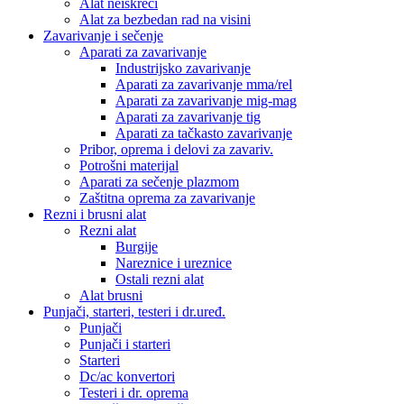
Alat neiskreći
Alat za bezbedan rad na visini
Zavarivanje i sečenje
Aparati za zavarivanje
Industrijsko zavarivanje
Aparati za zavarivanje mma/rel
Aparati za zavarivanje mig-mag
Aparati za zavarivanje tig
Aparati za tačkasto zavarivanje
Pribor, oprema i delovi za zavariv.
Potrošni materijal
Aparati za sečenje plazmom
Zaštitna oprema za zavarivanje
Rezni i brusni alat
Rezni alat
Burgije
Nareznice i ureznice
Ostali rezni alat
Alat brusni
Punjači, starteri, testeri i dr.uređ.
Punjači
Punjači i starteri
Starteri
Dc/ac konvertori
Testeri i dr. oprema