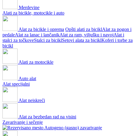
Merdevine
Alati za bicikle, motocikle i auto
Alat za bicikle i oprema
Opšti alati za bicikl
Alat za pogon i
pedale
Alat za lanac i lančanik
Alat za ram, viljušku i navoj
Alat i
stalci za točkove
Stalci za bicikl
Setovi alata za bicikl
Koferi i torbe za
bicikl
Alati za motocikle
Auto alat
Alat specijalni
Alat neiskreći
Alat za bezbedan rad na visini
Zavarivanje i sečenje
Autogeno (gasno) zavarivanje