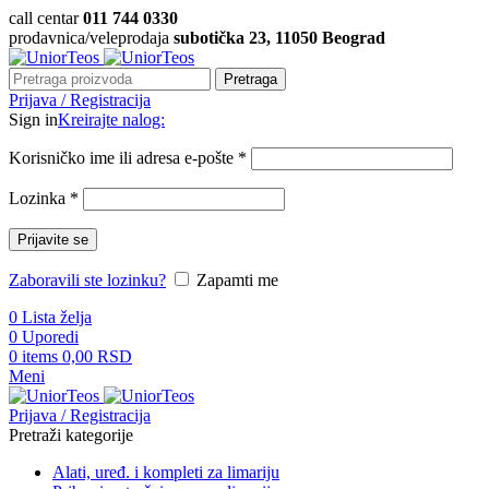
call centar
011 744 0330
prodavnica/veleprodaja
subotička 23, 11050 Beograd
Pretraga
Prijava / Registracija
Sign in
Kreirajte nalog:
Korisničko ime ili adresa e-pošte
*
Lozinka
*
Prijavite se
Zaboravili ste lozinku?
Zapamti me
0
Lista želja
0
Uporedi
0
items
0,00
RSD
Meni
Prijava / Registracija
Pretraži kategorije
Alati, uređ. i kompleti za limariju