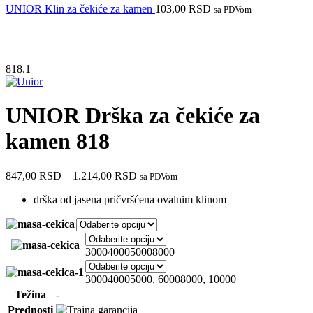
UNIOR Klin za čekiće za kamen
103,00
RSD
sa PDVom
818.1
UNIOR Drška za čekiće za
kamen 818
847,00
RSD
–
1.214,00
RSD
sa PDVom
drška od jasena pričvršćena ovalnim klinom
3000
4000
5000
8000
3000
4000
5000, 6000
8000, 10000
Težina
-
Prednosti