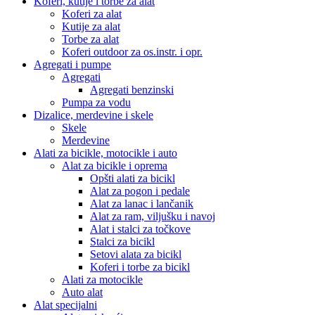
Koferi, kutije i torbe za alat
Koferi za alat
Kutije za alat
Torbe za alat
Koferi outdoor za os.instr. i opr.
Agregati i pumpe
Agregati
Agregati benzinski
Pumpa za vodu
Dizalice, merdevine i skele
Skele
Merdevine
Alati za bicikle, motocikle i auto
Alat za bicikle i oprema
Opšti alati za bicikl
Alat za pogon i pedale
Alat za lanac i lančanik
Alat za ram, viljušku i navoj
Alat i stalci za točkove
Stalci za bicikl
Setovi alata za bicikl
Koferi i torbe za bicikl
Alati za motocikle
Auto alat
Alat specijalni