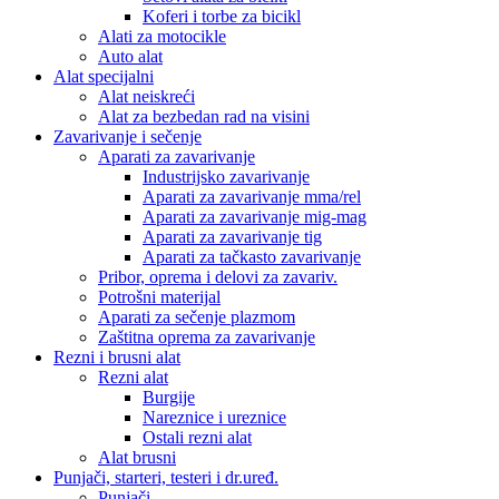
Koferi i torbe za bicikl
Alati za motocikle
Auto alat
Alat specijalni
Alat neiskreći
Alat za bezbedan rad na visini
Zavarivanje i sečenje
Aparati za zavarivanje
Industrijsko zavarivanje
Aparati za zavarivanje mma/rel
Aparati za zavarivanje mig-mag
Aparati za zavarivanje tig
Aparati za tačkasto zavarivanje
Pribor, oprema i delovi za zavariv.
Potrošni materijal
Aparati za sečenje plazmom
Zaštitna oprema za zavarivanje
Rezni i brusni alat
Rezni alat
Burgije
Nareznice i ureznice
Ostali rezni alat
Alat brusni
Punjači, starteri, testeri i dr.uređ.
Punjači