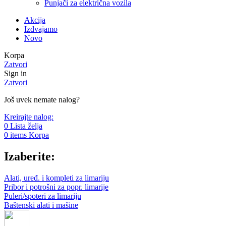
Punjači za električna vozila
Akcija
Izdvajamo
Novo
Korpa
Zatvori
Sign in
Zatvori
Još uvek nemate nalog?
Kreirajte nalog:
0
Lista želja
0
items
Korpa
Izaberite:
Alati, uređ. i kompleti za limariju
Pribor i potrošni za popr. limarije
Puleri/spoteri za limariju
Baštenski alati i mašine