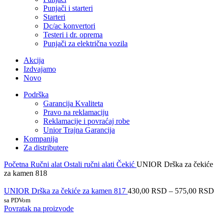
Punjači i starteri
Starteri
Dc/ac konvertori
Testeri i dr. oprema
Punjači za električna vozila
Akcija
Izdvajamo
Novo
Podrška
Garancija Kvaliteta
Pravo na reklamaciju
Reklamacije i povraćaj robe
Unior Trajna Garancija
Kompanija
Za distributere
Početna
Ručni alat
Ostali ručni alati
Čekić
UNIOR Drška za čekiće
za kamen 818
UNIOR Drška za čekiće za kamen 817
430,00
RSD
–
575,00
RSD
sa PDVom
Povratak na proizvode