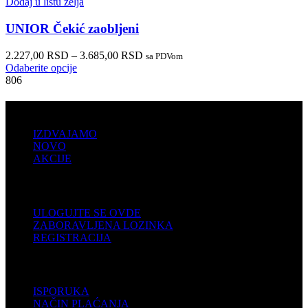
Dodaj u listu želja
UNIOR Čekić zaobljeni
2.227,00
RSD
–
3.685,00
RSD
sa PDVom
Odaberite opcije
806
PRODAJA
IZDVAJAMO
NOVO
AKCIJE
KORISNIČKI NALOG
ULOGUJTE SE OVDE
ZABORAVLJENA LOZINKA
REGISTRACIJA
POMOĆ
ISPORUKA
NAČIN PLAĆANJA