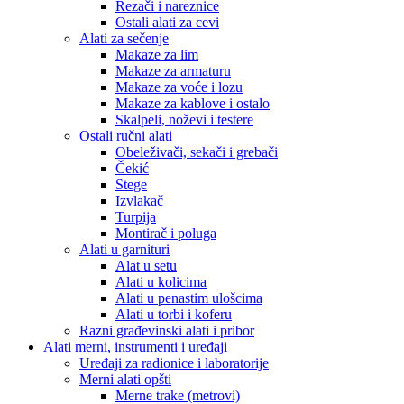
Rezači i nareznice
Ostali alati za cevi
Alati za sečenje
Makaze za lim
Makaze za armaturu
Makaze za voće i lozu
Makaze za kablove i ostalo
Skalpeli, noževi i testere
Ostali ručni alati
Obeleživači, sekači i grebači
Čekić
Stege
Izvlakač
Turpija
Montirač i poluga
Alati u garnituri
Alat u setu
Alati u kolicima
Alati u penastim ulošcima
Alati u torbi i koferu
Razni građevinski alati i pribor
Alati merni, instrumenti i uređaji
Uređaji za radionice i laboratorije
Merni alati opšti
Merne trake (metrovi)