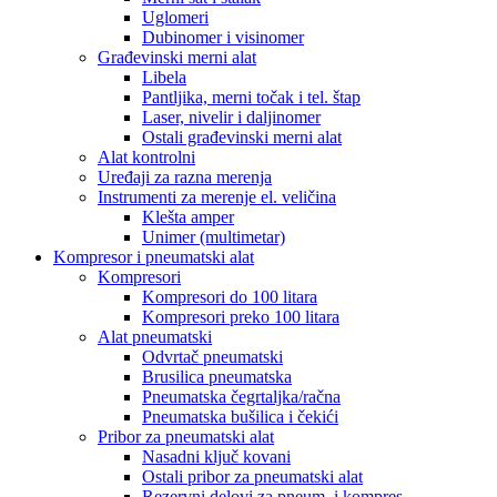
Uglomeri
Dubinomer i visinomer
Građevinski merni alat
Libela
Pantljika, merni točak i tel. štap
Laser, nivelir i daljinomer
Ostali građevinski merni alat
Alat kontrolni
Uređaji za razna merenja
Instrumenti za merenje el. veličina
Klešta amper
Unimer (multimetar)
Kompresor i pneumatski alat
Kompresori
Kompresori do 100 litara
Kompresori preko 100 litara
Alat pneumatski
Odvrtač pneumatski
Brusilica pneumatska
Pneumatska čegrtaljka/račna
Pneumatska bušilica i čekići
Pribor za pneumatski alat
Nasadni ključ kovani
Ostali pribor za pneumatski alat
Rezervni delovi za pneum. i kompres