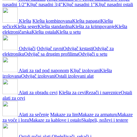
nasadni 1/2"
Ključ nasadni 3/4"
Ključ nasadni 1"
Ključ nasadni ostali
Klešta
Klešta kombinovana
Klešta papagaj
Klešta
sečice
Klešta seger
Klešta standardna
Klešta za krimpovanje
Klešta
elektroničarska
Klešta ostala
Klešta u setu
Odvijači
Odvijač ravni
Odvijač krstasti
Odvijač za
elektroniku
Odvijač sa drugim profilima
Odvijači u setu
Alati za rad pod naponom
Ključ izolovani
Klešta
izolovana
Odvijač izolovani
Ostali izolovani alat
Alati za obradu cevi
Klešta za cevi
Rezači i nareznice
Ostali
alati za cevi
Alati za sečenje
Makaze za lim
Makaze za armaturu
Makaze
za voće i lozu
Makaze za kablove i ostalo
Skalpeli, noževi i testere
Ostali ručni alati
Obeleživači, sekači i